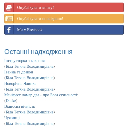
Опублікувати книгу!
Опублікувати оповідання!
Ми у Facebook
Останні надходження
Інструкторка з кохання
(
Біла Тетяна Володимирівна
)
Іванна та дракон
(
Біла Тетяна Володимирівна
)
Новорічна Ялинка
(
Біла Тетяна Володимирівна
)
Маніфест номер два - про Бога сучасності:
(
Ducke
)
Відносна вічність
(
Біла Тетяна Володимирівна
)
Чужинці
(
Біла Тетяна Володимирівна
)