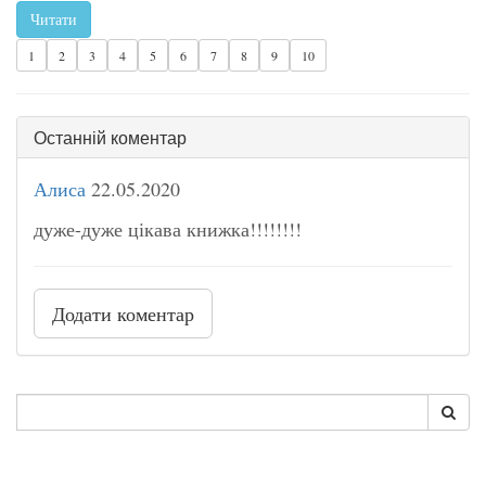
Читати
1
2
3
4
5
6
7
8
9
10
Останній коментар
Алиса
22.05.2020
дуже-дуже цікава книжка!!!!!!!!
Додати коментар