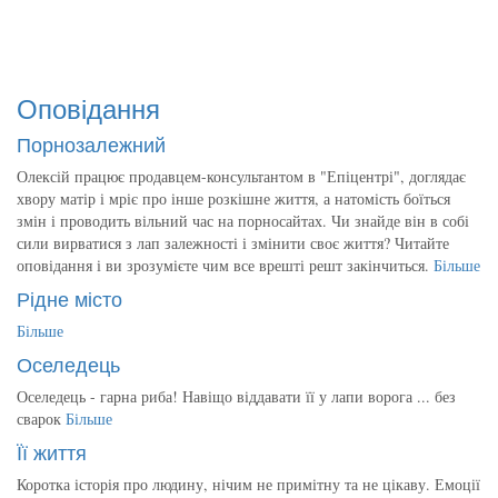
Оповідання
Порнозалежний
Олексій працює продавцем-консультантом в "Епіцентрі", доглядає
хвору матір і мріє про інше розкішне життя, а натомість боїться
змін і проводить вільний час на порносайтах. Чи знайде він в собі
сили вирватися з лап залежності і змінити своє життя? Читайте
оповідання і ви зрозумієте чим все врешті решт закінчиться.
Більше
Рідне місто
Більше
Оселедець
Оселедець - гарна риба! Навіщо віддавати її у лапи ворога ... без
сварок
Більше
Її життя
Коротка історія про людину, нічим не примітну та не цікаву. Емоції