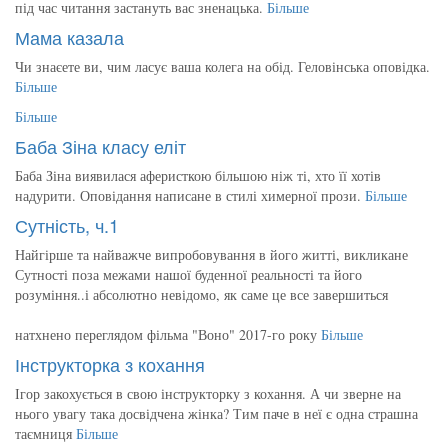
під час читання застануть вас зненацька.
Більше
Мама казала
Чи знаєете ви, чим ласує ваша колега на обід. Геловінська оповідка.
Більше
Більше
Баба Зіна класу еліт
Баба Зіна виявилася аферисткою більшою ніж ті, хто її хотів
надурити. Оповідання написане в стилі химерної прози.
Більше
Сутність, ч.1
Найгірше та найважче випробовування в його житті, викликане
Сутності поза межами нашої буденної реальності та його
розуміння..і абсолютно невідомо, як саме це все завершиться
натхнено переглядом фільма "Воно" 2017-го року
Більше
Інструкторка з кохання
Ігор закохується в свою інструкторку з кохання. А чи зверне на
нього увагу така досвідчена жінка? Тим паче в неї є одна страшна
таємниця
Більше