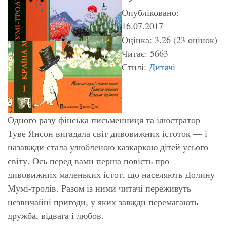
Опубліковано:
16.07.2017
Оцінка: 3.26 (23 оцінок)
Читає: 5663
Стилі:
Дитячі
Одного разу фінська письменниця та ілюстратор
Туве Янсон вигадала світ дивовижних істоток — і
назавжди стала улюбленою казкаркою дітей усього
світу. Ось перед вами перша повість про
дивовижних маленьких істот, що населяють Долину
Мумі-тролів. Разом із ними читачі переживуть
незвичайні пригоди, у яких завжди перемагають
дружба, відвага і любов.