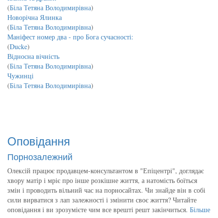
(
Біла Тетяна Володимирівна
)
Новорічна Ялинка
(
Біла Тетяна Володимирівна
)
Маніфест номер два - про Бога сучасності:
(
Ducke
)
Відносна вічність
(
Біла Тетяна Володимирівна
)
Чужинці
(
Біла Тетяна Володимирівна
)
Оповідання
Порнозалежний
Олексій працює продавцем-консультантом в "Епіцентрі", доглядає
хвору матір і мріє про інше розкішне життя, а натомість боїться
змін і проводить вільний час на порносайтах. Чи знайде він в собі
сили вирватися з лап залежності і змінити своє життя? Читайте
оповідання і ви зрозумієте чим все врешті решт закінчиться.
Більше