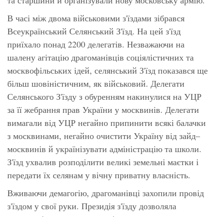
В часі між двома військовими з'їздами зібрався
Всеукраїнський Селянський З'їзд. На цей з'їзд
приїхало понад 2200 делегатів. Незважаючи на
шалену агітацію драгоманівців соціялістичних та
москвофільських ідей, селянський З'їзд показався ще
більш шовіністичним, як військовий. Делегати
Селянського З'їзду з обуренням накинулися на УЦР
за її жебрання прав України у москвинів. Делегати
вимагали від УЦР негайно припинити всякі балачки
з москвинами, негайно очистити Україну від зайд–
москвинів й українізувати адміністрацію та школи.
З'їзд ухвалив розподілити великі земельні маєтки і
передати їх селянам у вічну приватну власність.
Вживаючи демагогію, драгоманівці захопили провід
з'їздом у свої руки. Президія з'їзду дозволяла