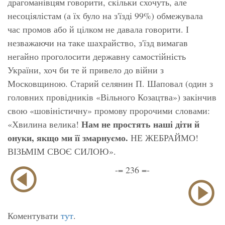
драгоманівцям говорити, скільки схочуть, але
несоціялістам (а їх було на з'їзді 99%) обмежувала
час промов або й цілком не давала говорити. І
незважаючи на таке шахрайство, з'їзд вимагав
негайно проголосити державну самостійність
України, хоч би те й привело до війни з
Московщиною. Старий селянин П. Шаповал (один з
головних провідників «Вільного Козацтва») закінчив
свою «шовіністичну» промову пророчими словами:
Нам не простять наші діти й
«Хвилина велика!
онуки, якщо ми її змарнуємо.
НЕ ЖЕБРАЙМО!
ВІЗЬМІМ СВОЄ СИЛОЮ».
-= 236 =-
Коментувати
тут
.