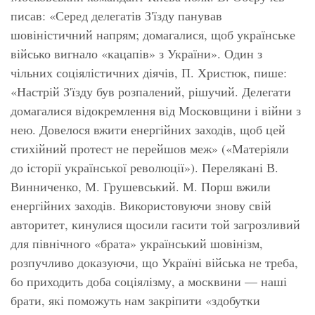
писав: «Серед делегатів З'їзду панував
шовіністичний напрям; домагалися, щоб українське
військо вигнало «кацапів» з України». Один з
чільних соціялістичних діячів, П. Христюк, пише:
«Настрій З'їзду був розпалений, рішучий. Делегати
домагалися відокремлення від Московщини і війни з
нею. Довелося вжити енергійних заходів, щоб цей
стихійний протест не перейшов меж» («Матеріяли
до історії української революції»). Перелякані В.
Винниченко, М. Грушевський. М. Порш вжили
енергійних заходів. Використовуючи знову свій
авторитет, кинулися щосили гасити той загрозливий
для північного «брата» український шовінізм,
розпучливо доказуючи, що Україні війська не треба,
бо приходить доба соціялізму, а москвини — наші
брати, які поможуть нам закріпити «здобутки