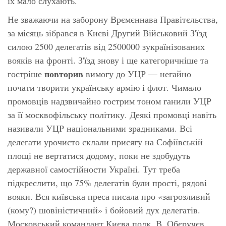
їх мало слухають.
Не зважаючи на заборону Врємєннава Правітєльства,
за місяць зібрався в Києві Другий Військовий З'їзд
силою 2500 делегатів від 2500000 зукраїнізованих
вояків на фронті. З'їзд знову і ще категоричніше та
повторив
гостріше
вимогу до УЦР — негайно
почати творити українську армію і флот. Чимало
промовців надзвичайно гострим тоном ганили УЦР
за її москвофільську політику. Деякі промовці навіть
називали УЦР національними зрадниками. Всі
делегати урочисто склали присягу на Софіївській
площі не вертатися додому, поки не здобудуть
державної самостійности Україні. Тут треба
підкреслити, що 75% делегатів були прості, рядові
вояки. Вся київська преса писала про «загрозливий
(кому?) шовіністичний» і бойовий дух делегатів.
Московський командант Києва полк. В. Обєручєв