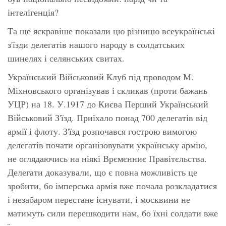
інтелігенція?
Та ще яскравіше показали цю різницю всеукраїнські
з'їзди делегатів нашого народу в солдатських
шинелях і селянських свитах.
Український Військовий Клуб під проводом М.
Міхновського організував і скликав (проти бажань
УЦР) на 18. У.1917 до Києва Перший Український
Військовий З'їзд. Приїхало понад 700 делегатів від
армії і флоту. З'їзд розпочався гострою вимогою
делегатів почати організовувати українську армію,
не оглядаючись на ніякі Врємєнниє Правітєльства.
Делегати доказували, що є повна можливість це
зробити, бо імперська армія вже почала розкладатися
і незабаром перестане існувати, і москвини не
матимуть сили перешкодити нам, бо їхні солдати вже