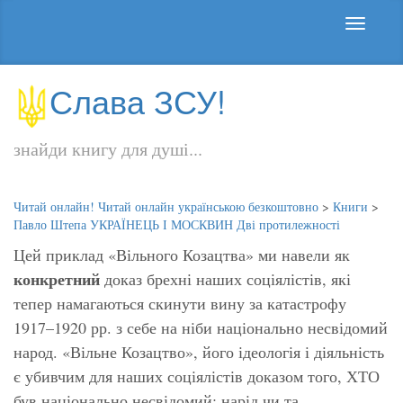
Слава ЗСУ!
знайди книгу для душі...
Читай онлайн! Читай онлайн українською безкоштовно
>
Книги
>
Павло Штепа УКРАЇНЕЦЬ І МОСКВИН Дві протилежності
Цей приклад «Вільного Козацтва» ми навели як
конкретний
доказ брехні наших соціялістів, які
тепер намагаються скинути вину за катастрофу
1917–1920 рр. з себе на ніби національно несвідомий
народ. «Вільне Козацтво», його ідеологія і діяльність
є убивчим для наших соціялістів доказом того, ХТО
був національно несвідомий: нарід чи та