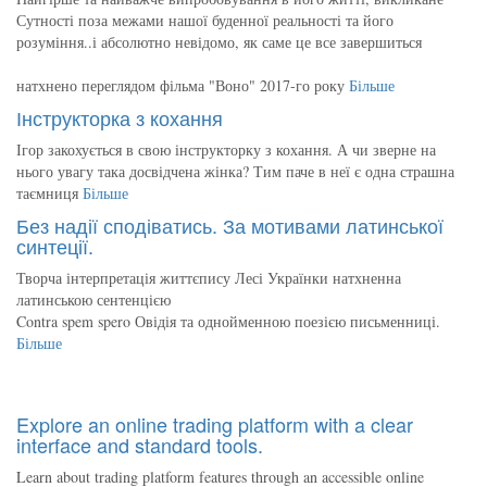
Сутності поза межами нашої буденної реальності та його
розуміння..і абсолютно невідомо, як саме це все завершиться
натхнено переглядом фільма "Воно" 2017-го року
Більше
Інструкторка з кохання
Ігор закохується в свою інструкторку з кохання. А чи зверне на
нього увагу така досвідчена жінка? Тим паче в неї є одна страшна
таємниця
Більше
Без надії сподіватись. За мотивами латинської
синтеції.
Творча інтерпретація життєпису Лесі Українки натхненна
латинською сентенцією
Contra spem spero Овідія та однойменною поезією письменниці.
Більше
Explore an online trading platform with a clear
interface and standard tools.
Learn about trading platform features through an accessible online