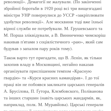
революції». Демагогії не жалували. (По закінченні
збройної боротьби в 1920 році всі три вищезгадані
міністри УНР повернулися до УССР «закріплювати
здобутки революції». Але москвини тоді вже їхньої
вірної служби не потребували. М. Грушевського та
М. Порша зліквідували, а В. Винниченко чимскоріш
накивав п'ятами з соціялістичного «раю», який сам
будував з запалом пару років тому).
Також варто тут пригадати, що В. Лєнін, як тільки
захопив владу в Московщині, негайно наказав
організувати приспішеним темпом «Красную
гвардію» та «Курси красних камандірав». І до тої
праці він не побоявся закликати царських генералів
А. Брусілова, П. Ґутора, Клємбовского, Поліванова
та інших старшин (навіть царських жандармів, як,
наприклад, полк. М. Муравйова). Царські генерали
та старшини й організували нову московську армію.