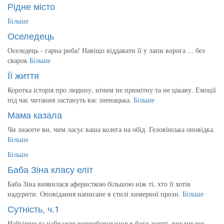
Рідне місто
Більше
Оселедець
Оселедець - гарна риба! Навіщо віддавати її у лапи ворога ... без
сварок
Більше
Її життя
Коротка історія про людину, нічим не примітну та не цікаву. Емоції
під час читання застануть вас зненацька.
Більше
Мама казала
Чи знаєете ви, чим ласує ваша колега на обід. Геловінська оповідка.
Більше
Більше
Баба Зіна класу еліт
Баба Зіна виявилася аферисткою більшою ніж ті, хто її хотів
надурити. Оповідання написане в стилі химерної прози.
Більше
Сутність, ч.1
Найгірше та найважче випробовування в його житті, викликане