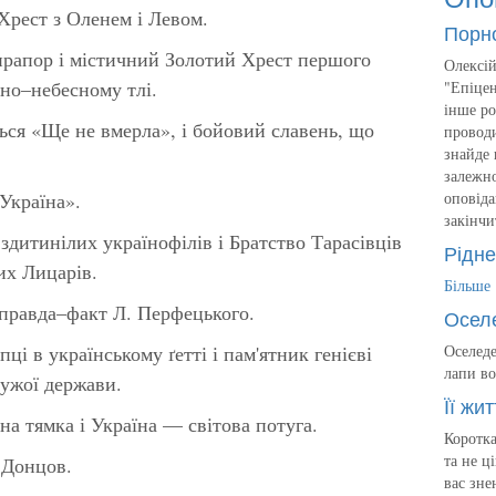
Хрест з Оленем і Левом.
Порн
рапор і містичний Золотий Хрест першого
Олексій
но–небесному тлі.
"Епіцен
інше ро
ся «Ще не вмерла», і бойовий славень, що
проводи
знайде 
залежно
Україна».
оповіда
закінчи
здитинілих українофілів і Братство Тарасівців
Рідне
их Лицарів.
Більше
і правда–факт Л. Перфецького.
Осел
ці в українському ґетті і пам'ятник генієві
Оселеде
лапи во
чужої держави.
Її жит
а тямка і Україна — світова потуга.
Коротка
та не ц
 Донцов.
вас зне