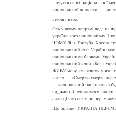
Почуття своєї національної ме
національної вищости — арист
Земля і небо.
Ось у якому напрямі веде нашу
українського націоналізму. І
ЧОМУ біля Тризуба–Хреста сто
національний стяг України ма
національними барвами України
національний клич «Бог і Укра
ЖИВУ мову «мертвих» могил сво
життя — «Смертю смерть перемі
— коли кожний наш школяр буде
видимого і невидимого і жити з
сили цілого світу не переможут
Що більше! УКРАЇНА ПЕРЕМ