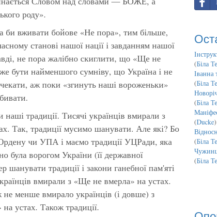
инається Словом над словами — БОЖЕ, а
ького роду».
а би вживати бойове «Не пора», тим більше,
Ост
асному станові нашої нації і завданням нашої
Інструк
равді, не пора жалібно скиглити, що «Ще не
(
Біла Т
оже бути найменшого сумніву, що Україна і не
Іванна 
 чекати, аж поки «згинуть наші вороженьки»
(
Біла Т
Новорі
обивати.
(
Біла Т
Маніфес
наші традиції. Тисячі українців вмирали з
(
Ducke
)
ах. Так, традиції мусимо шанувати. Але які? Бо
Відносн
 Ордену чи УПА і маємо традиції УЦРади, яка
(
Біла Т
Чужинц
но була ворогом України (її державної
(
Біла Т
ер шанувати традиції і закони ганебної пам'яті
країнців вмирали з «Ще не вмерла» на устах.
 не менше вмирало українців (і довше) з
 на устах. Також традиції.
Опо