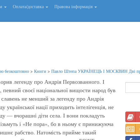
ем
Оплата/доставка
Правова інформація
ою безкоштовно
>
Книги
>
Павло Штепа УКРАЇНЕЦЬ І МОСКВИН Дві пр
орив легенду про Андрія Первозванного. І
 певний своєї національної вищости народ був
й славень не менший за легенду про Андрія
у української нації приходить інтелігенція, не
оду — вчорашні діти села. І вони покладуть
ізьмуть і «Не пора», бо в ньому є принижуюча
олишнє рабство. Натомість прийме такий