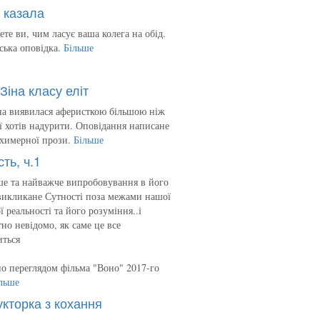
 казала
ете ви, чим ласує ваша колега на обід.
ська оповідка.
Більше
Зіна класу еліт
на виявилася аферисткою більшою ніж
 її хотів надурити. Оповідання написане
 химерної прози.
Більше
сть, ч.1
е та найважче випробовування в його
викликане Сутності поза межами нашої
ї реальності та його розуміння..і
но невідомо, як саме це все
иться
о переглядом фільма "Воно" 2017-го
льше
укторка з кохання