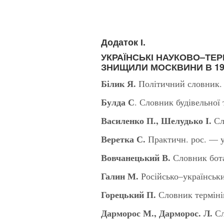
Додаток І.
УКРАЇНСЬКІ НАУКОВО–ТЕР
ЗНИЩИЛИ МОСКВИНИ В 19
Білик Я.
Політичний словник
Булда
С
. Словник будівельної 
Василенко П., Шелудько І.
Сло
Веретка С.
Практичн. рос. — у
Вовчанецький В.
Словник ботан
Галин М.
Російсько–українськи
Горецький П.
Словник термінів
Дарморос М., Дарморос. Л.
Сл