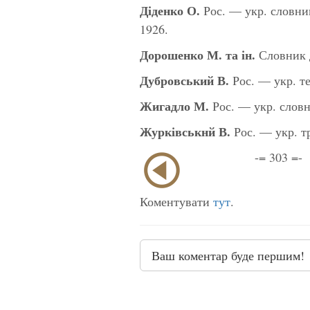
Діденко О.
Рос. — укр. словни
1926.
Дорошенко М. та ін.
Словник д
Дубровський В.
Рос. — укр. те
Жигадло М.
Рос. — укр. словн
Журківськнй В.
Рос. — укр. т
-= 303 =-
Коментувати
тут
.
Ваш коментар буде першим!