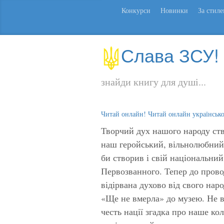
Конкурси
Новинки
За стил
Слава ЗСУ!
знайди книгу для душі...
Читай онлайн! Читай онлайн українськ
Творчий дух нашого народу ств
наш геройський, вільнолюбний,
би створив і свій національни
Первозванного. Тепер до провод
відірвана духово від свого нар
«Ще не вмерла» до музею. Не в
честь нації згадка про наше к