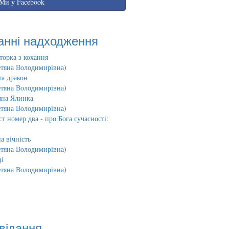
Ми у Facebook
анні надходження
торка з кохання
етяна Володимирівна
)
та дракон
етяна Володимирівна
)
чна Ялинка
етяна Володимирівна
)
т номер два - про Бога сучасності:
а вічність
етяна Володимирівна
)
і
етяна Володимирівна
)
відання