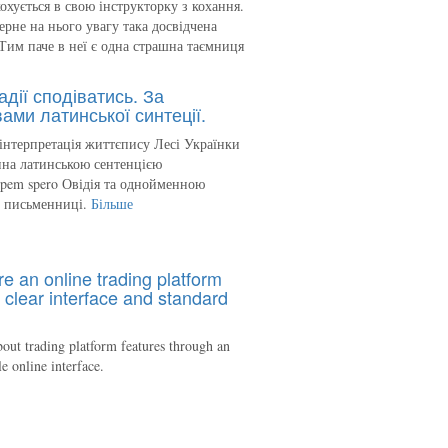
кохується в свою інструкторку з кохання.
ерне на нього увагу така досвідчена
Тим паче в неї є одна страшна таємниця
адії сподіватись. За
ами латинської синтеції.
інтерпретація життєпису Лесі Українки
на латинською сентенцією
spem spero Овідія та однойменною
ю письменниці.
Більше
re an online trading platform
 clear interface and standard
out trading platform features through an
le online interface.