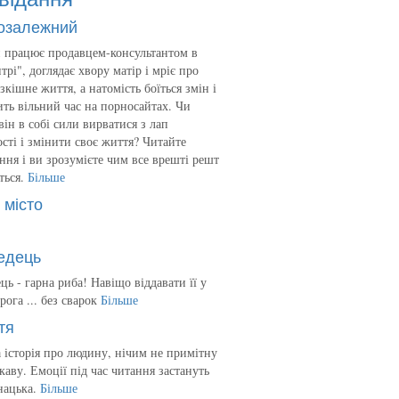
озалежний
 працює продавцем-консультантом в
трі", доглядає хвору матір і мріє про
зкішне життя, а натомість боїться змін і
ть вільний час на порносайтах. Чи
він в собі сили вирватися з лап
сті і змінити своє життя? Читайте
ння і ви зрозумієте чим все врешті решт
ться.
Більше
 місто
едець
ць - гарна риба! Навіщо віддавати її у
рога ... без сварок
Більше
тя
 історія про людину, нічим не примітну
ікаву. Емоції під час читання застануть
нацька.
Більше