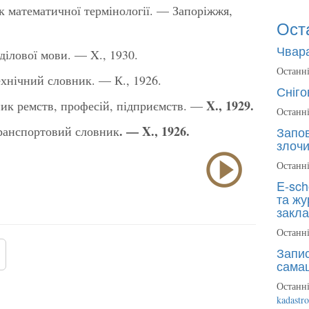
к математичної термінології. — Запоріжжя,
Ост
Чвара
ілової мови. — X., 1930.
Останні
хнічний словник. — К., 1926.
Сніго
X., 1929.
ик ремств, професій, підприємств. —
Останні
. —
X., 1926.
ранспортовий словник
Запов
злочи
Останні
E-sch
та жу
закла
Останні
Запис
сама
Останні
kadastr