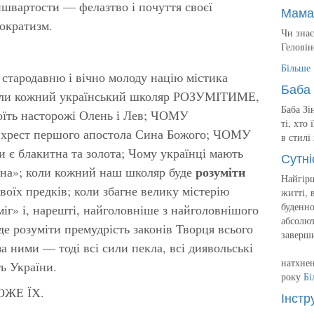
ншвартости — фелазтво і почуття своєї
Мама
ократизм.
Чи знає
Геловін
Більше
 стародавню і вічно молоду націю містика
Баба 
 коли кожний український школяр РОЗУМІТИМЕ,
Баба Зі
їть насторожі Олень і Лев; ЧОМУ
ті, хто
є хрест першого апостола Сина Божого; ЧОМУ
в стилі
 є блакитна та золота; Чому українці мають
Сутні
розуміти
їна»; коли кожний наш школяр буде
Найгірш
їх предків; коли збагне велику містерію
житті, 
буденно
г» і, нарешті, найголовніше з найголовнішого
абсолют
 розуміти премудрість законів Творця всього
заверш
а ними — тоді всі сили пекла, всі диявольські
натхнен
ь України.
року
Бі
ОЖЕ ЇХ.
Інстр