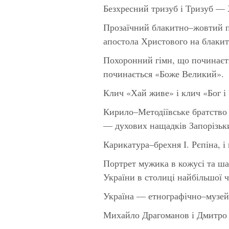
Безхресний тризуб і Тризуб — 
Прозаїчний блакитно–жовтий п
апостола Христового на блакит
Похоронний гімн, що починаєть
починається «Боже Великий».
Клич «Хай живе» і клич «Бог і 
Кирило–Методіївське братство 
— духових нащадків Запорізьк
Карикатура–брехня І. Рєпіна, 
Портрет мужика в кожусі та шап
України в столиці найбільшої 
Україна — етнографічно–музейн
Михайло Драгоманов і Дмитро