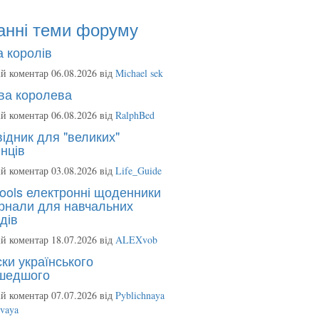
анні теми форуму
 королів
й коментар 06.08.2026 від
Michael sek
ва королева
й коментар 06.08.2026 від
RalphBed
ідник для "великих"
нців
й коментар 03.08.2026 від
Life_Guide
ools електронні щоденники
рнали для навчальних
дів
й коментар 18.07.2026 від
ALEXvob
ки українського
шедшого
й коментар 07.07.2026 від
Pyblichnaya
ovaya