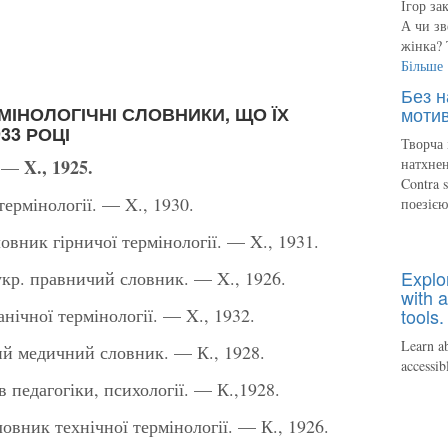
Ігор за
А чи зв
жінка? 
Більше
Без н
МІНОЛОГІЧНІ СЛОВНИКИ, ЩО ЇХ
мотив
33 РОЦІ
Творча 
X., 1925.
натхнен
. —
Contra 
термінології. — X., 1930.
поезіє
вник гірничої термінології. — X., 1931.
Explo
кр. правничий словник. — X., 1926.
with a
ічної термінології. — X., 1932.
tools.
Learn ab
й медичний словник. — К., 1928.
accessib
 педагогіки, психології. — К.,1928.
овник технічної термінології. — К., 1926.