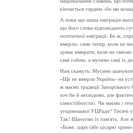
національний славень, що поч
кінчається гордим «бо ми козац
А поки що наша еміграція могл
що його слова відповідають суч
політичної еміграції. Бо ж, сп
вмерла» саме тепер, коли не м
думає вмирати; коли не сміємо
самі собою, а мусимо самі їх д
Нам скажуть: Мусимо шанувати 
«Ще не вмерла Україна» на уст
ж маємо традиції Запорізького
хоч би й несвідомо, але фактич
самостійности). Чи маємо і теп
угодовецької УЦРади? Тисячі у
Так! Шануємо їх пам'ять. Але ж
«Боже, царя (або цісаря) храни»