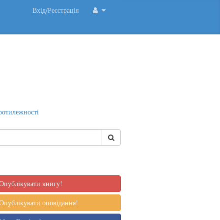
Вхід/Реєстрація
отилежності
Опублікувати книгу!
Опублікувати оповідання!