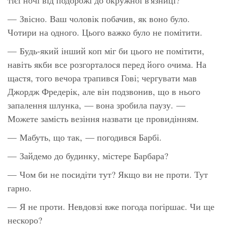
— Звісно. Ваш чоловік побачив, як воно було.
Чотири на одного. Цього важко було не помітити.
— Будь-який інший коп міг би цього
не
помітити,
навіть якби все розгорталося перед його очима. На
щастя, того вечора трапився Гові; чергувати мав
Джордж Фредерік, але він подзвонив, що в нього
запалення шлунка, — вона зробила паузу. —
Можете замість везіння назвати це провидінням.
— Мабуть, що так, — погодився Барбі.
— Зайдемо до будинку, містере Барбара?
— Чом би не посидіти тут? Якщо ви не проти. Тут
гарно.
— Я не проти. Невдовзі вже погода погіршає. Чи ще
нескоро?