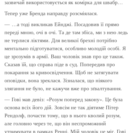
зазвичай використовується як комірка для швабр…
Тепер уже Бренда направду розсміялася.
— …а тоді викликав Ейнджі. Посадовив її прямо
переді мною, очі в очі. Та де там збіса, ми з нею ледь
не терлися ліктями. Для великої брехні потрібно
ментально підготуватися, особливо молодій особі. Я
це зрозумів в армії. Ваш чоловік знав про це також.
Сказав їй, що справа піде в суд. Попередив про
покарання за кривосвідчення. Щоб не затягувати
оповідки, вона зреклася. Зізналася, що ніякого
злягання не було, не кажучи вже про зґвалтування.
— Гові мав девіз: «Розум поперед закону». Це була
основа всіх його дій. Зовсім
не
так діятиме Пітер
Рендолф, почасти тому, що в нього кволий розум,
але головно через те, що він неспроможний
утримувати в рамках Ренні. Мій чоловік це міг. Гові