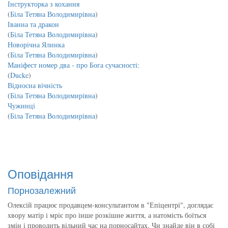
Інструкторка з кохання
(
Біла Тетяна Володимирівна
)
Іванна та дракон
(
Біла Тетяна Володимирівна
)
Новорічна Ялинка
(
Біла Тетяна Володимирівна
)
Маніфест номер два - про Бога сучасності:
(
Ducke
)
Відносна вічність
(
Біла Тетяна Володимирівна
)
Чужинці
(
Біла Тетяна Володимирівна
)
Оповідання
Порнозалежний
Олексій працює продавцем-консультантом в "Епіцентрі", доглядає
хвору матір і мріє про інше розкішне життя, а натомість боїться
змін і проводить вільний час на порносайтах. Чи знайде він в собі