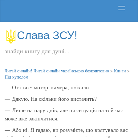
Слава ЗСУ!
знайди книгу для душі...
Читай онлайн! Читай онлайн українською безкоштовно
>
Книги
>
Під куполом
— От і все: мотор, камера, поїхали.
— Дякую. На скільки його вистачить?
— Лише на пару днів, але ця ситуація на той час
може вже закінчитися.
— Або ні. Я гадаю, ви розумієте, що врятувало вас
тієї ночі від подорожі до окружної в'язниці?