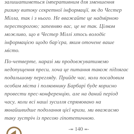
залишатиметься імперативним для зменшення
ризику витоку секретної інформації, як до Честер
Мілла, так і з нього. Не вважайте це надмірною
пересторогою; запевняю вас, це не так. Цілком
можливо, що в Честер Міллі хтось володіє
інформацією щодо бар'єра, яким оточене ваше
місто.
По-четверте, наразі ми продовжуватимемо
недопущення преси, хоча це питання також підлягає
подальшому перегляду. Прийде час, коли посадовим
особам міста і полковнику Барбарі буде корисно
провести прес-конференцію, але на даний період
часу, коли всі наші зусилля спрямовано на
якнайшвидше подолання цієї кризи, ми вважаємо
таку зустріч із пресою гіпотетичною.
-= 140 =-