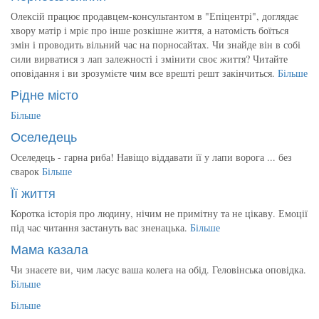
Олексій працює продавцем-консультантом в "Епіцентрі", доглядає
хвору матір і мріє про інше розкішне життя, а натомість боїться
змін і проводить вільний час на порносайтах. Чи знайде він в собі
сили вирватися з лап залежності і змінити своє життя? Читайте
оповідання і ви зрозумієте чим все врешті решт закінчиться.
Більше
Рідне місто
Більше
Оселедець
Оселедець - гарна риба! Навіщо віддавати її у лапи ворога ... без
сварок
Більше
Її життя
Коротка історія про людину, нічим не примітну та не цікаву. Емоції
під час читання застануть вас зненацька.
Більше
Мама казала
Чи знаєете ви, чим ласує ваша колега на обід. Геловінська оповідка.
Більше
Більше