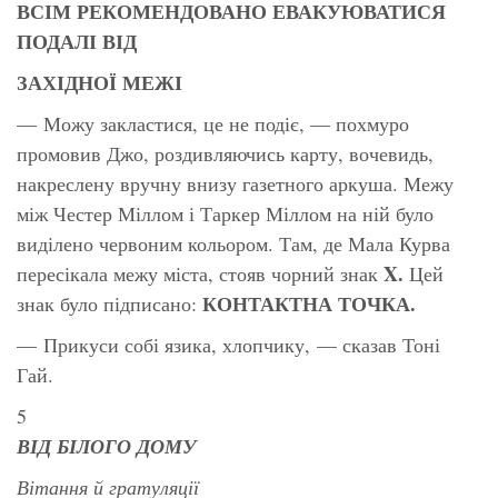
ВСІМ РЕКОМЕНДОВАНО ЕВАКУЮВАТИСЯ
ПОДАЛІ ВІД
ЗАХІДНОЇ МЕЖІ
— Можу закластися, це не подіє, — похмуро
промовив Джо, роздивляючись карту, вочевидь,
накреслену вручну внизу газетного аркуша. Межу
між Честер Міллом і Таркер Міллом на ній було
виділено червоним кольором. Там, де Мала Курва
X.
пересікала межу міста, стояв чорний знак
Цей
КОНТАКТНА ТОЧКА.
знак було підписано:
— Прикуси собі язика, хлопчику, — сказав Тоні
Гай.
5
ВІД БІЛОГО ДОМУ
Вітання й гратуляції