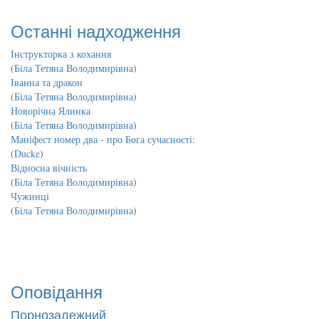
Останні надходження
Інструкторка з кохання
(
Біла Тетяна Володимирівна
)
Іванна та дракон
(
Біла Тетяна Володимирівна
)
Новорічна Ялинка
(
Біла Тетяна Володимирівна
)
Маніфест номер два - про Бога сучасності:
(
Ducke
)
Відносна вічність
(
Біла Тетяна Володимирівна
)
Чужинці
(
Біла Тетяна Володимирівна
)
Оповідання
Порнозалежний