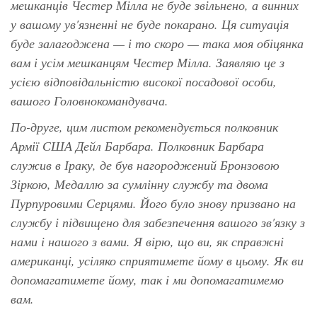
мешканців Честер Мілла не буде звільнено, а винних
у вашому ув'язненні не буде покарано. Ця ситуація
буде залагоджена — і то скоро — така моя обіцянка
вам і усім мешканцям Честер Мілла. Заявляю це з
усією відповідальністю високої посадової особи,
вашого Головнокомандувача.
По-друге, цим листом рекомендується полковник
Армії США Дейл Барбара. Полковник Барбара
служив в Іраку, де був нагороджений Бронзовою
Зіркою, Медаллю за сумлінну службу та двома
Пурпуровими Серцями. Його було знову призвано на
службу і підвищено для забезпечення вашого зв'язку з
нами і нашого з вами. Я вірю, що ви, як справжні
американці, усіляко сприятимете йому в цьому. Як ви
допомагатимете йому, так і ми допомагатимемо
вам.