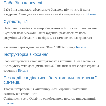
Баба Зіна класу еліт
Баба Зіна виявилася аферисткою більшою ніж ті, хто її хотів
надурити. Оповідання написане в стилі химерної прози.
Більше
Сутність, ч.1
Найгірше та найважче випробовування в його житті, викликане
Сутності поза межами нашої буденної реальності та його
розуміння..і абсолютно невідомо, як саме це все завершиться
натхнено переглядом фільма "Воно" 2017-го року
Більше
Інструкторка з кохання
Ігор закохується в свою інструкторку з кохання. А чи зверне на
нього увагу така досвідчена жінка? Тим паче в неї є одна страшна
таємниця
Більше
Без надії сподіватись. За мотивами латинської
синтеції.
Творча інтерпретація життєпису Лесі Українки натхненна
латинською сентенцією
Contra spem spero Овідія та однойменною поезією письменниці.
Більше