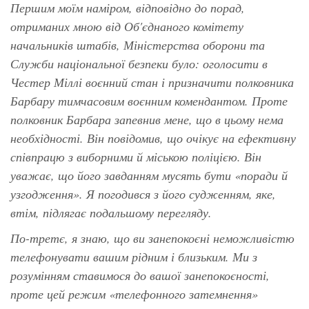
Першим моїм наміром, відповідно до порад,
отриманих мною від Об'єднаного комітету
начальників штабів, Міністерства оборони та
Служби національної безпеки було: оголосити в
Честер Міллі воєнний стан і призначити полковника
Барбару тимчасовим воєнним комендантом. Проте
полковник Барбара запевнив мене, що в цьому нема
необхідності. Він повідомив, що очікує на ефективну
співпрацю з виборними й міською поліцією. Він
уважає, що його завданням мусять бути «поради й
узгодження». Я погодився з його судженням, яке,
втім, підлягає подальшому перегляду.
По-третє, я знаю, що ви занепокоєні неможливістю
телефонувати вашим рідним і близьким. Ми з
розумінням ставимося до вашої занепокоєності,
проте цей режим «телефонного затемнення»