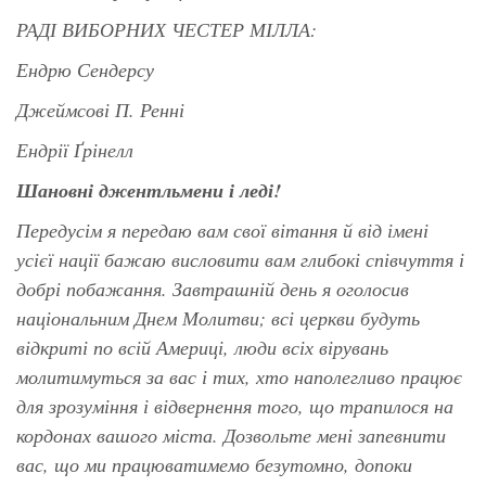
РАДІ ВИБОРНИХ ЧЕСТЕР МІЛЛА:
Ендрю Сендерсу
Джеймсові П. Ренні
Ендрії Ґрінелл
Шановні джентльмени і леді!
Передусім я передаю вам свої вітання й від імені
усієї нації бажаю висловити вам глибокі співчуття і
добрі побажання. Завтрашній день я оголосив
національним Днем Молитви; всі церкви будуть
відкриті по всій Америці, люди всіх вірувань
молитимуться за вас і тих, хто наполегливо працює
для зрозуміння і відвернення того, що трапилося на
кордонах вашого міста. Дозвольте мені запевнити
вас, що ми працюватимемо безутомно, допоки