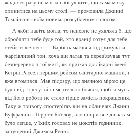
жодного разу не могла собі уявити, що сама можу
опинитися на цьому столі, — промовила Джинні
Томлінсон своїм новим, розгубленим голосом.
— А якби навіть могла, то напевне не уявляла б, що
обробляти тебе буде той, хто вранці готує для тебе
стейк із яєчнею. — Барбі намагався підтримувати
жартівливий тон, хоча він латав та перев'язував тут
безперервно з тої миті, як приїхав до лікарні імені
Кетрін Рассел першим рейсом санітарної машини, і
вже втомився. Мав підозру, що значною мірою це
було від стресу: він смертельно боявся, щоб комусь
від його роботи не стало гірше замість покращення.
Таку ж тривогу спостерігав він на обличчях Джини
Буффаліно і Герріет Біґелоу, але попри все дівчатам
було легше, у їхніх головах не цокотів годинник,
запущений Джимом Ренні.