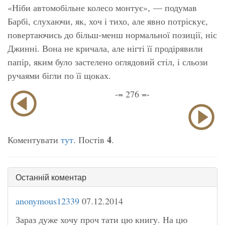
«Ніби автомобільне колесо монтує», — подумав
Барбі, слухаючи, як, хоч і тихо, але явно потріскує,
повертаючись до більш-менш нормальної позиції, ніс
Джинні. Вона не кричала, але нігті її продірявили
папір, яким було застелено оглядовий стіл, і сльози
ручаями бігли по її щоках.
-= 276 =-
4
Коментувати
тут
. Постів
.
Останній коментар
anonymous12339
07.12.2014
Зараз дуже хочу проч тати цю книгу. На цю