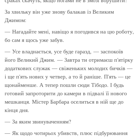
За хвильку він уже знову балакав із Великим
Джимом:
— Нагадайте мені, навіщо я погодився на цю роботу,
бо сам я щось уже забув.
— Усе владнається, усе буде гаразд, — заспокоїв
його Великий Джим. — Завтра ти отримаєш п'ятірку
додаткових служак — свіженьких молодих бичків —
і ще п'ять нових у четвер, а то й раніше. П'ять — це
щонайменше. А тепер пошли сюди Тібодо. І будь
готовий запроторити до камери в підвалі її нового
мешканця. Містер Барбара оселиться в ній ще до
кінця дня.
— За яким звинуваченням?
— Як щодо чотирьох убивств, плюс підбурювання