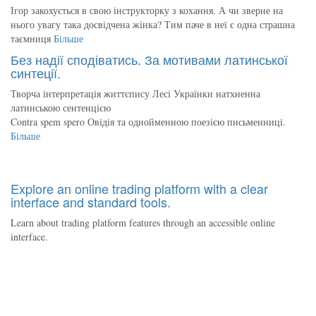
Ігор закохується в свою інструкторку з кохання. А чи зверне на
нього увагу така досвідчена жінка? Тим паче в неї є одна страшна
таємниця
Більше
Без надії сподіватись. За мотивами латинської
синтеції.
Творча інтерпретація життєпису Лесі Українки натхненна
латинською сентенцією
Contra spem spero Овідія та однойменною поезією письменниці.
Більше
Explore an online trading platform with a clear
interface and standard tools.
Learn about trading platform features through an accessible online
interface.