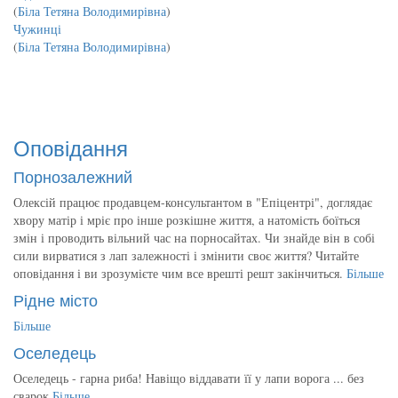
(
Біла Тетяна Володимирівна
)
Чужинці
(
Біла Тетяна Володимирівна
)
Оповідання
Порнозалежний
Олексій працює продавцем-консультантом в "Епіцентрі", доглядає
хвору матір і мріє про інше розкішне життя, а натомість боїться
змін і проводить вільний час на порносайтах. Чи знайде він в собі
сили вирватися з лап залежності і змінити своє життя? Читайте
оповідання і ви зрозумієте чим все врешті решт закінчиться.
Більше
Рідне місто
Більше
Оселедець
Оселедець - гарна риба! Навіщо віддавати її у лапи ворога ... без
сварок
Більше