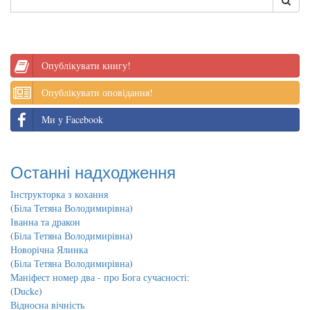
Опублікувати книгу!
Опублікувати оповідання!
Ми у Facebook
Останні надходження
Інструкторка з кохання
(
Біла Тетяна Володимирівна
)
Іванна та дракон
(
Біла Тетяна Володимирівна
)
Новорічна Ялинка
(
Біла Тетяна Володимирівна
)
Маніфест номер два - про Бога сучасності:
(
Ducke
)
Відносна вічність