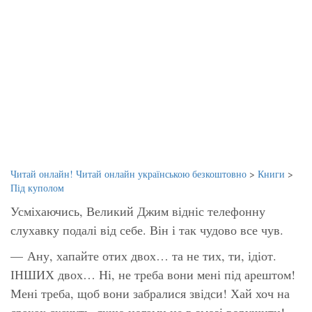
Читай онлайн! Читай онлайн українською безкоштовно
>
Книги
>
Під куполом
Усміхаючись, Великий Джим відніс телефонну
слухавку подалі від себе. Він і так чудово все чув.
—
Ану, хапайте отих двох… та не тих, ти, ідіот.
ІНШИХ двох… Ні, не треба вони мені під арештом!
Мені треба, щоб вони забралися звідси! Хай хоч на
сраках скачуть, якщо ногами не в змозі ворушити!