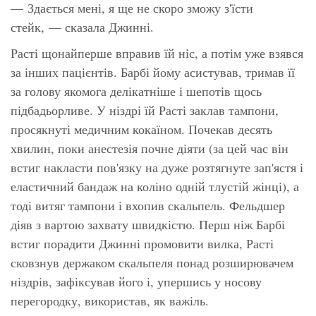
— Здається мені, я ще не скоро зможу з'їсти
стейк, — сказала Джинні.
Расті щонайперше вправив їй ніс, а потім уже взявся
за інших пацієнтів. Барбі йому асистував, тримав її
за голову якомога делікатніше і шепотів щось
підбадьорливе. У ніздрі їй Расті заклав тампони,
просякнуті медичним кокаїном. Почекав десять
хвилин, поки анестезія почне діяти (за цей час він
встиг накласти пов'язку на дуже розтягнуте зап'ястя і
еластичний бандаж на коліно одній тлустій жінці), а
тоді витяг тампони і вхопив скальпель. Фельдшер
діяв з вартою захвату швидкістю. Перш ніж Барбі
встиг порадити Джинні промовити
вилка,
Расті
сковзнув держаком скальпеля понад розширювачем
ніздрів, зафіксував його і, упершись у носову
перегородку, використав, як важіль.