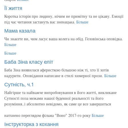
Її життя
Коротка історія про людину, нічим не примітну та не цікаву. Емоції
під час читання застануть вас зненацька.
Більше
Мама казала
Чи знаєете ви, чим ласує ваша колега на обід. Геловінська оповідка.
Більше
Більше
Баба Зіна класу еліт
Баба Зіна виявилася аферисткою більшою ніж ті, хто її хотів
надурити. Оповідання написане в стилі химерної прози.
Більше
Сутність, ч.1
Найгірше та найважче випробовування в його житті, викликане
Сутності поза межами нашої буденної реальності та його
розуміння..і абсолютно невідомо, як саме це все завершиться
натхнено переглядом фільма "Воно" 2017-го року
Більше
Інструкторка з кохання