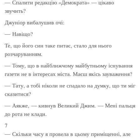
— Спалити редакцію «Демократа» — цікаво
звучить?
Джуніор вибалушив очі:
— Навіщо?
Те, що його син таке питає, стало для нього
розчаруванням.
— Тому, що в найближчому майбутньому існування
газети не в інтересах міста. Маєш якісь зауваження?
— Тату, а тобі ніколи не спадало на думку, що ти міг
сказитися?
— Аякже, — кивнув Великий Джим. — Мені пальця
до рота не клади.
7
— Скільки часу я провела в цьому приміщенні, але