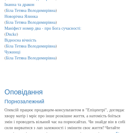
Іванна та дракон
(
Біла Тетяна Володимирівна
)
Новорічна Ялинка
(
Біла Тетяна Володимирівна
)
Маніфест номер два - про Бога сучасності:
(
Ducke
)
Відносна вічність
(
Біла Тетяна Володимирівна
)
Чужинці
(
Біла Тетяна Володимирівна
)
Оповідання
Порнозалежний
Олексій працює продавцем-консультантом в "Епіцентрі", доглядає
хвору матір і мріє про інше розкішне життя, а натомість боїться
змін і проводить вільний час на порносайтах. Чи знайде він в собі
сили вирватися з лап залежності і змінити своє життя? Читайте