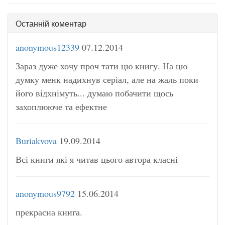
Останній коментар
anonymous12339
07.12.2014
Зараз дуже хочу проч тати цю книгу. На цю
думку менк надихнув серіал, але на жаль поки
його відхнімуть... думаю побачити щось
захоплююче та ефектне
Buriakvova
19.09.2014
Всі книги які я читав цього автора класні
anonymous9792
15.06.2014
прекрасна книга.