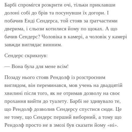
Барбі спромігся розкрити очі, тільки приклавши
долоні собі до брів та посунувши їх догори. І
побачив Енді Сендерса, той стояв за ґратчастими
дверима, і сльози котилися йому по щоках. А що
бачив Сендерс? Чоловіка в камері, а чоловік у камері
завжди виглядає винним.
Сендерс скрикнув:
—
Вона була для мене всім!
Позаду нього стояв Рендолф із розстроєним
виглядом, він переминався, мов учень на двадцятій
хвилині після того, як не отримав дозволу на своє
прохання вийти до туалету. Барбі не здивувало те,
що Рендолф дозволив Сендерсу спустися сюди. Це
не тому, що Сендерс перший виборний, а тому що
Рендолф просто не в змозі був сказати йому «ні».