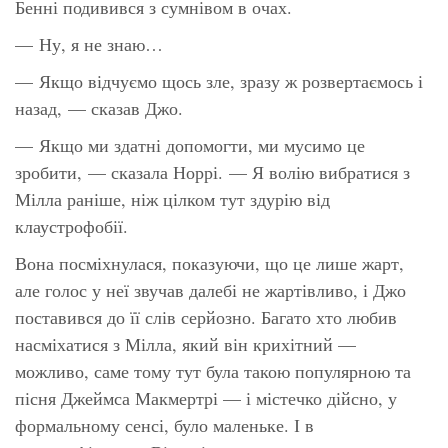
Бенні подивився з сумнівом в очах.
— Ну, я не знаю…
— Якщо відчуємо щось зле, зразу ж розвертаємось і
назад, — сказав Джо.
— Якщо ми здатні допомогти, ми мусимо це
зробити, — сказала Норрі. — Я волію вибратися з
Мілла раніше, ніж цілком тут здурію від
клаустрофобії.
Вона посміхнулася, показуючи, що це лише жарт,
але голос у неї звучав далебі не жартівливо, і Джо
поставився до її слів серйозно. Багато хто любив
насміхатися з Мілла, який він крихітний —
можливо, саме тому тут була такою популярною та
пісня Джеймса Макмертрі — і містечко дійсно, у
формальному сенсі, було маленьке. І в