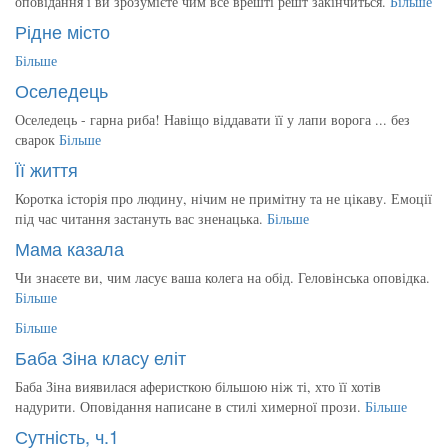
оповідання і ви зрозумієте чим все врешті решт закінчиться.
Більше
Рідне місто
Більше
Оселедець
Оселедець - гарна риба! Навіщо віддавати її у лапи ворога ... без
сварок
Більше
Її життя
Коротка історія про людину, нічим не примітну та не цікаву. Емоції
під час читання застануть вас зненацька.
Більше
Мама казала
Чи знаєете ви, чим ласує ваша колега на обід. Геловінська оповідка.
Більше
Більше
Баба Зіна класу еліт
Баба Зіна виявилася аферисткою більшою ніж ті, хто її хотів
надурити. Оповідання написане в стилі химерної прози.
Більше
Сутність, ч.1