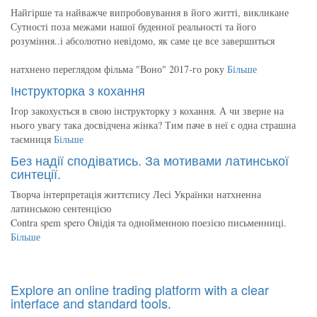
Найгірше та найважче випробовування в його житті, викликане
Сутності поза межами нашої буденної реальності та його
розуміння..і абсолютно невідомо, як саме це все завершиться
натхнено переглядом фільма "Воно" 2017-го року
Більше
Інструкторка з кохання
Ігор закохується в свою інструкторку з кохання. А чи зверне на
нього увагу така досвідчена жінка? Тим паче в неї є одна страшна
таємниця
Більше
Без надії сподіватись. За мотивами латинської
синтеції.
Творча інтерпретація життєпису Лесі Українки натхненна
латинською сентенцією
Contra spem spero Овідія та однойменною поезією письменниці.
Більше
Explore an online trading platform with a clear
interface and standard tools.