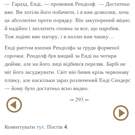
— Гаразд, Енді, — промовив Рендолф. — Достатньо
вже. Ви хотіли його побачити, і я вам дозволив, хоча
це абсолютно проти порядку. Він закупорений міцно
й надійно і заплатить сповна за все, що наробив.
Тож ходімо вже нагору, і я наллю вам чашку…
Енді раптом вхопив Рендолфа за груди форменої
сорочки. Рендолф був вищий за Енді на чотири
дюйми, але на його лиці відбився переляк. Барбі не
міг його засуджувати. Світ він бачив крізь червонаву
плівку, але наскільки зараз розлючений Енді Сендерс
— йому було достатньо ясно видно.
-= 293 =-
4
Коментувати
тут
. Постів
.