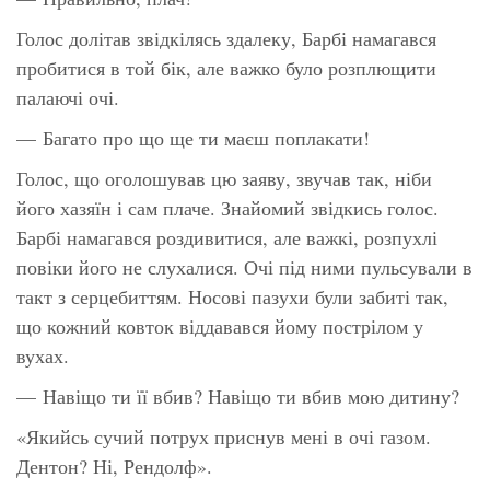
Голос долітав звідкілясь здалеку, Барбі намагався
пробитися в той бік, але важко було розплющити
палаючі очі.
— Багато про що
ще
ти маєш поплакати!
Голос, що оголошував цю заяву, звучав так, ніби
його хазяїн і сам плаче. Знайомий звідкись голос.
Барбі намагався роздивитися, але важкі, розпухлі
повіки його не слухалися. Очі під ними пульсували в
такт з серцебиттям. Носові пазухи були забиті так,
що кожний ковток віддавався йому пострілом у
вухах.
— Навіщо ти її вбив? Навіщо ти вбив мою дитину?
«Якийсь сучий потрух приснув мені в очі газом.
Дентон? Ні, Рендолф».