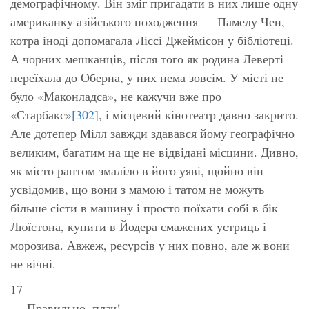
демографічному. Він зміг пригадати в них лише одну
американку азійського походження — Памелу Чен,
котра іноді допомагала Ліссі Джеймісон у бібліотеці.
А чорних мешканців, після того як родина Леверті
переїхала до Оберна, у них нема зовсім. У місті не
було «Маконладса», не кажучи вже про
«Старбакс»
[302]
, і місцевий кінотеатр давно закрито.
Але дотепер Мілл завжди здавався йому географічно
великим, багатим на ще не відвідані місцини. Дивно,
як місто раптом змаліло в його уяві, щойно він
усвідомив, що вони з мамою і татом не можуть
більше сісти в машину і просто поїхати собі в бік
Люїстона, купити в Йодера смажених устриць і
морозива. Авжеж, ресурсів у них повно, але ж вони
не вічні.
17
— Правильно,
плач!