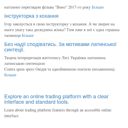
натхнено переглядом фільма "Воно" 2017-го року
Більше
Інструкторка з кохання
Ігор закохується в свою інструкторку з кохання. А чи зверне на
нього увагу така досвідчена жінка? Тим паче в неї є одна страшна
таємниця
Більше
Без надії сподіватись. За мотивами латинської
синтеції.
Творча інтерпретація життєпису Лесі Українки натхненна
латинською сентенцією
Contra spem spero Овідія та однойменною поезією письменниці.
Більше
Explore an online trading platform with a clear
interface and standard tools.
Learn about trading platform features through an accessible online
interface.