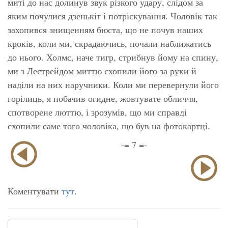
миті до нас долинув звук різкого удару, слідом за
яким почулися дзенькіт і потріскування. Чоловік так
захопився знищенням бюста, що не почув наших
кроків, коли ми, скрадаючись, почали наближатись
до нього. Холмс, наче тигр, стрибнув йому на спину,
ми з Лестрейдом миттю схопили його за руки й
наділи на них наручники. Коли ми перевернули його
горілиць, я побачив огидне, жовтувате обличчя,
спотворене люттю, і зрозумів, що ми справді
схопили саме того чоловіка, що був на фотокартці.
-= 7 =-
Коментувати
тут
.