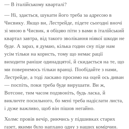
— В італійському кварталі?
— Ні, здається, шукати його треба за адресою в
Чисвику. Якщо ви, Лестрейде, підете сьогодні вночі
зі мною в Чисвик, я обіцяю піти з вами в італійський
квартал завтра, від такого зволікання ніякої шкоди не
буде. А зараз, я думаю, кілька годин сну піде нам
усім тільки на користь, тому що немає рації
виходити раніше одинадцятої, й скидається на те, що
ми повернемось тільки вранці. Пообідайте з нами,
Лестрейде, а тоді ласкаво просимо на оцей ось диван
— поспіть, поки треба буде вирушати. Ви ж,
Вотсоне, тим часом подзвоніть, будь ласка, й
викличте посильного, бо мені треба надіслати листа,
і дуже важливо, щоб він пішов негайно.
Холмс провів вечір, риючись у підшивках старих
газет, якими було напхано одну з наших комірчин.