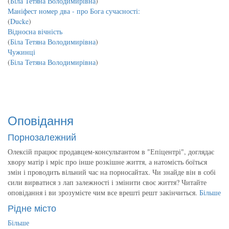
(
Біла Тетяна Володимирівна
)
Маніфест номер два - про Бога сучасності:
(
Ducke
)
Відносна вічність
(
Біла Тетяна Володимирівна
)
Чужинці
(
Біла Тетяна Володимирівна
)
Оповідання
Порнозалежний
Олексій працює продавцем-консультантом в "Епіцентрі", доглядає
хвору матір і мріє про інше розкішне життя, а натомість боїться
змін і проводить вільний час на порносайтах. Чи знайде він в собі
сили вирватися з лап залежності і змінити своє життя? Читайте
оповідання і ви зрозумієте чим все врешті решт закінчиться.
Більше
Рідне місто
Більше