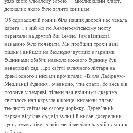
узяв свою улюблену зброю — мисливський хлист,
держално якого було залито свинцем.
Об одинадцятій годині біля наших дверей нас чекала
карета, і в ній ми по Хеммерсмітському мосту
переїхали на другий бік Темзи. Там візникові
наказано було почекати. Ми пройшли трохи далі
пішки і вийшли на безлюдну вулицю з гарними
будинками обабіч; навколо кожного будинку був
невеликий сад. При світлі вуличного ліхтаря на
брамі одного з них ми прочитали: «Вілла Лабірнум».
Мешканці будинку, очевидно, уже спали, бо весь він
потонув у темряві, тільки над вхідними дверима
світилось напівкругле віконце, кидаючи пляму
тьмяного світла на садову доріжку. Дерев’яний
паркан відділяв сад від вулиці й кидав досередини
густу темну тінь, в якій ми й зачаїлись, увійшовши в
той сад.