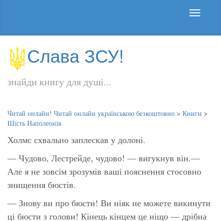
Слава ЗСУ!
знайди книгу для душі...
Читай онлайн! Читай онлайн українською безкоштовно
>
Книги
>
Шість Наполеонів
Холмс схвально заплескав у долоні.
— Чудово, Лестрейде, чудово! — вигукнув він.—
Але я не зовсім зрозумів ваші пояснення стосовно
знищення бюстів.
— Знову ви про бюсти! Ви ніяк не можете викинути
ці бюсти з голови! Кінець кінцем це ніщо — дрібна