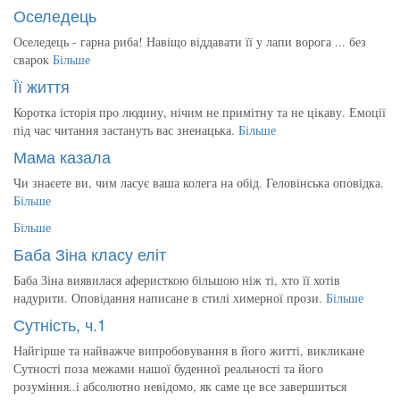
Оселедець
Оселедець - гарна риба! Навіщо віддавати її у лапи ворога ... без
сварок
Більше
Її життя
Коротка історія про людину, нічим не примітну та не цікаву. Емоції
під час читання застануть вас зненацька.
Більше
Мама казала
Чи знаєете ви, чим ласує ваша колега на обід. Геловінська оповідка.
Більше
Більше
Баба Зіна класу еліт
Баба Зіна виявилася аферисткою більшою ніж ті, хто її хотів
надурити. Оповідання написане в стилі химерної прози.
Більше
Сутність, ч.1
Найгірше та найважче випробовування в його житті, викликане
Сутності поза межами нашої буденної реальності та його
розуміння..і абсолютно невідомо, як саме це все завершиться