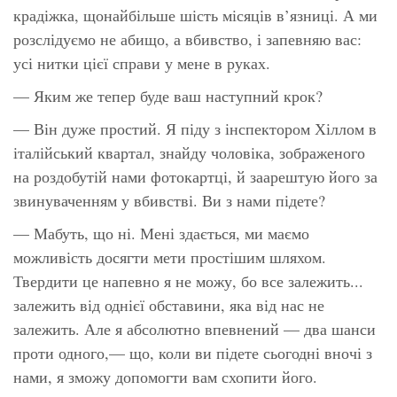
крадіжка, щонайбільше шість місяців в’язниці. А ми
розслідуємо не абищо, а вбивство, і запевняю вас:
усі нитки цієї справи у мене в руках.
— Яким же тепер буде ваш наступний крок?
— Він дуже простий. Я піду з інспектором Хіллом в
італійський квартал, знайду чоловіка, зображеного
на роздобутій нами фотокартці, й заарештую його за
звинуваченням у вбивстві. Ви з нами підете?
— Мабуть, що ні. Мені здається, ми маємо
можливість досягти мети простішим шляхом.
Твердити це напевно я не можу, бо все залежить...
залежить від однієї обставини, яка від нас не
залежить. Але я абсолютно впевнений — два шанси
проти одного,— що, коли ви підете сьогодні вночі з
нами, я зможу допомогти вам схопити його.