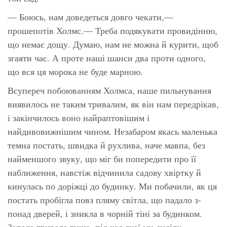
— Боюсь, нам доведеться довго чекати,—
прошепотів Холмс.— Треба подякувати провидінню,
що немає дощу. Думаю, нам не можна й курити, щоб
згаяти час. А проте наші шанси два проти одного,
що вся ця морока не буде марною.
Всупереч побоюванням Холмса, наше пильнування
виявилось не таким тривалим, як він нам передрікав,
і закінчилось воно найраптовішим і
найдивовижнішим чином. Незабаром якась маленька
темна постать, швидка й рухлива, наче мавпа, без
найменшого звуку, що міг би попередити про її
наближення, навстіж відчинила садову хвіртку й
кинулась по доріжці до будинку. Ми побачили, як ця
постать пробігла повз пляму світла, що падало з-
понад дверей, і зникла в чорній тіні за будинком.
Запала тривала тиша, під час якої ми сиділи,