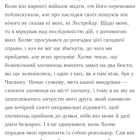
Коли він нарешті вийшов звідти, очі його переможно
поблискували, але про наслідки своїх пошуків він
нічого не сказав ні мені, ні Лестрейду. Щодо мене,
то я міркував над послідовністю дій, з допомогою
яких Холмс просувався до розгадки цієї складної
справи, і хоч не міг ще збагнути, до чого ми
прийдемо, але ясно зрозумів: Холмс чекає, що
божевільний злочинець вчинить замах на два бюсти,
які ще залишились, і один з них, як я пам’ятав, був у
Чисвику. Немає сумніву, мета нашої мандрівки —
схопити злочинця на місті злочину, і тому я не міг не
захоплюватись хитрістю мого друга, який навмисне
дав вечірній газеті неправильні відомості, щоб
злочинець прийшов до думки, ніби він може й далі
діяти безкарно. І я не здивувався, коли Холмс
порадив мені прихопити із собою револьвер. Сам він