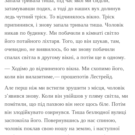
затамувавши подих, а тоді до наших вух долинув
ледь чутний тріск. То відчинялось вікно. Тріск
припинився, і знову запала тривала тиша. Чоловік
никав по будинку. Ми побачили в кімнаті світло
його потайного ліхтаря. Того, що він шукав, там,
очевидно, не виявилось, бо ми знову побачили
спалах світла в другому вікні, а потім ще в одному.
— Ходімо до відчиненого вікна. Ми схопимо його,
коли він вилазитиме,— прошепотів Лестрейд.
Але перш ніж ми встигли зрушити з місця, чоловік
з’явився знову. Коли він увійшов у пляму світла, ми
помітили, що під пахвою він несе щось біле. Потім
він злодійкувато озирнувся. Тиша безлюдної вулиці
заспокоїла його. Повернувшись до нас спиною,
чоловік поклав свою ношу на землю, і наступної