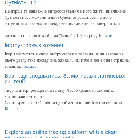
Сутність, ч.1
Найгірше та найважче випробовування в його житті, викликане
Сутності поза межами нашої буденної реальності та його
розуміння..і абсолютно невідомо, як саме це все завершиться
натхнено переглядом фільма "Воно" 2017-го року
Більше
Інструкторка з кохання
Ігор закохується в свою інструкторку з кохання. А чи зверне на
нього увагу така досвідчена жінка? Тим паче в неї є одна страшна
таємниця
Більше
Без надії сподіватись. За мотивами латинської
синтеції.
Творча інтерпретація життєпису Лесі Українки натхненна
латинською сентенцією
Contra spem spero Овідія та однойменною поезією письменниці.
Більше
Explore an online trading platform with a clear
interface and standard tools.