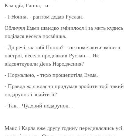
Клавдія, Ганна, ти…
- І Нонна, - раптом додав Руслан.
Обличчя Емми швидко змінилося і за мить кудись
поділася весела посмішка.
- До речі, як тобі Нонна? – не помічаючи зміни в
настрої, весело продовжив Руслан. – Як
відсвяткували День Народження?
- Нормально, - тихо прошепотіла Емма.
- Правда ж, я класно придумав зробити тобі такий
подарунок і знайти її?
- Так…Чудовий подарунок…
Макс і Карла вже другу годину передивлялись усі
архівні записи. Остап мовчки сидів і дивився у