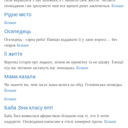
оповідання і ви зрозумієте чим все врешті решт закінчиться.
Більше
Рідне місто
Більше
Оселедець
Оселедець - гарна риба! Навіщо віддавати її у лапи ворога ... без
сварок
Більше
Її життя
Коротка історія про людину, нічим не примітну та не цікаву. Емоції
під час читання застануть вас зненацька.
Більше
Мама казала
Чи знаєете ви, чим ласує ваша колега на обід. Геловінська оповідка.
Більше
Більше
Баба Зіна класу еліт
Баба Зіна виявилася аферисткою більшою ніж ті, хто її хотів
надурити. Оповідання написане в стилі химерної прози.
Більше