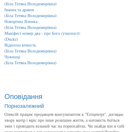
(
Біла Тетяна Володимирівна
)
Іванна та дракон
(
Біла Тетяна Володимирівна
)
Новорічна Ялинка
(
Біла Тетяна Володимирівна
)
Маніфест номер два - про Бога сучасності:
(
Ducke
)
Відносна вічність
(
Біла Тетяна Володимирівна
)
Чужинці
(
Біла Тетяна Володимирівна
)
Оповідання
Порнозалежний
Олексій працює продавцем-консультантом в "Епіцентрі", доглядає
хвору матір і мріє про інше розкішне життя, а натомість боїться
змін і проводить вільний час на порносайтах. Чи знайде він в собі
сили вирватися з лап залежності і змінити своє життя? Читайте