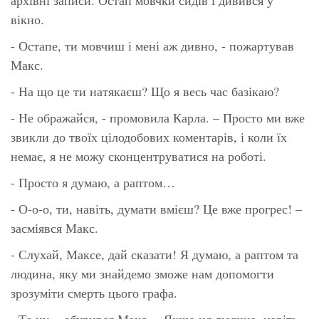
вікно.
- Остапе, ти мовчиш і мені аж дивно, - пожартував
Макс.
- На що це ти натякаєш? Що я весь час базікаю?
- Не ображайся, - промовила Карла. – Просто ми вже
звикли до твоїх цілодобових коментарів, і коли їх
немає, я не можу сконцентруватися на роботі.
- Просто я думаю, а раптом…
- О-о-о, ти, навіть, думати вмієш? Це вже прогрес! –
засміявся Макс.
- Слухай, Максе, дай сказати! Я думаю, а раптом та
людина, яку ми знайдемо зможе нам допомогти
зрозуміти смерть цього графа.
- Та ну, - обурився Макс. – Якщо ця людина, навіть,