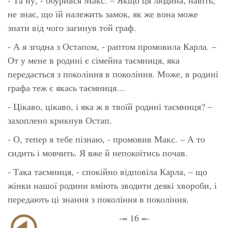
не знає, що їй належить замок, як же вона може
знати від чого загинув той граф.
- А я згодна з Остапом, - раптом промовила Карла. –
От у мене в родині є сімейна таємниця, яка
передається з покоління в покоління. Може, в родині
графа теж є якась таємниця…
- Цікаво, цікаво, і яка ж в твоїй родині таємниця? –
захоплено крикнув Остап.
- О, тепер я тебе пізнаю, - промовив Макс. – А то
сидить і мовчить. Я вже й непокоїтись почав.
- Така таємниця, - спокійно відповіла Карла, – що
жінки нашої родини вміють зводити деякі хвороби, і
передають ці знання з покоління в покоління.
-= 16 =-