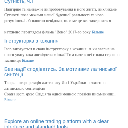
Сутність, ч.1
Найгірше та найважче випробовування в його житті, викликане
Сутності поза межами нашої буденної реальності та його
розуміння..і абсолютно невідомо, як саме це все завершиться
натхнено переглядом фільма "Воно" 2017-го року
Більше
Інструкторка з кохання
Ігор закохується в свою інструкторку з кохання. А чи зверне на
нього увагу така досвідчена жінка? Тим паче в неї є одна страшна
таємниця
Більше
Без надії сподіватись. За мотивами латинської
синтеції.
Творча інтерпретація життєпису Лесі Українки натхненна
латинською сентенцією
Contra spem spero Овідія та однойменною поезією письменниці.
Більше
Explore an online trading platform with a clear
interface and standard tools.