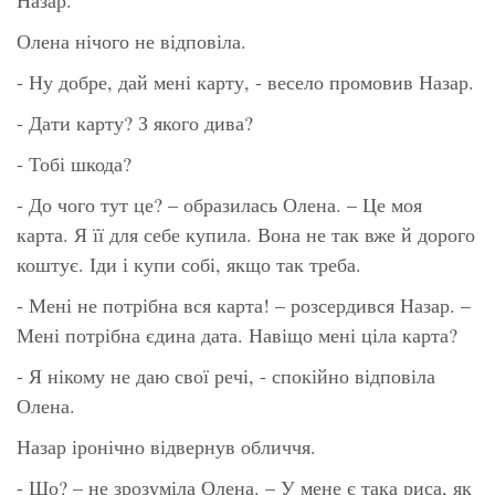
Олена нічого не відповіла.
- Ну добре, дай мені карту, - весело промовив Назар.
- Дати карту? З якого дива?
- Тобі шкода?
- До чого тут це? – образилась Олена. – Це моя
карта. Я її для себе купила. Вона не так вже й дорого
коштує. Іди і купи собі, якщо так треба.
- Мені не потрібна вся карта! – розсердився Назар. –
Мені потрібна єдина дата. Навіщо мені ціла карта?
- Я нікому не даю свої речі, - спокійно відповіла
Олена.
Назар іронічно відвернув обличчя.
- Що? – не зрозуміла Олена. – У мене є така риса, як