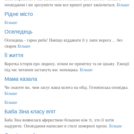
оповідання і ви зрозумієте чим все врешті решт закінчиться.
Більше
Рідне місто
Більше
Оселедець
Оселедець - гарна риба! Навіщо віддавати її у лапи ворога ... без
сварок
Більше
Її життя
Коротка історія про людину, нічим не примітну та не цікаву. Емоції
під час читання застануть вас зненацька.
Більше
Мама казала
Чи знаєете ви, чим ласує ваша колега на обід. Геловінська оповідка.
Більше
Більше
Баба Зіна класу еліт
Баба Зіна виявилася аферисткою більшою ніж ті, хто її хотів
надурити. Оповідання написане в стилі химерної прози.
Більше