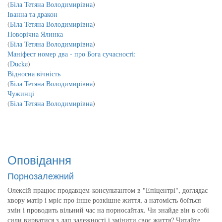
(
Біла Тетяна Володимирівна
)
Іванна та дракон
(
Біла Тетяна Володимирівна
)
Новорічна Ялинка
(
Біла Тетяна Володимирівна
)
Маніфест номер два - про Бога сучасності:
(
Ducke
)
Відносна вічність
(
Біла Тетяна Володимирівна
)
Чужинці
(
Біла Тетяна Володимирівна
)
Оповідання
Порнозалежний
Олексій працює продавцем-консультантом в "Епіцентрі", доглядає
хвору матір і мріє про інше розкішне життя, а натомість боїться
змін і проводить вільний час на порносайтах. Чи знайде він в собі
сили вирватися з лап залежності і змінити своє життя? Читайте