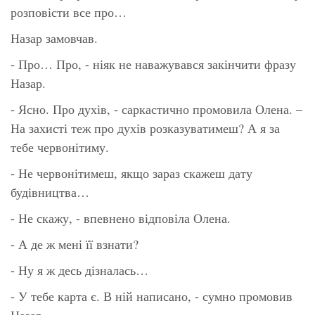
розповісти все про…
Назар замовчав.
- Про… Про, - ніяк не наважувався закінчити фразу
Назар.
- Ясно. Про духів, - саркастично промовила Олена. –
На захисті теж про духів розказуватимеш? А я за
тебе червонітиму.
- Не червонітимеш, якщо зараз скажеш дату
будівництва…
- Не скажу, - впевнено відповіла Олена.
- А де ж мені її взнати?
- Ну я ж десь дізналась…
- У тебе карта є. В ній написано, - сумно промовив
Назар.