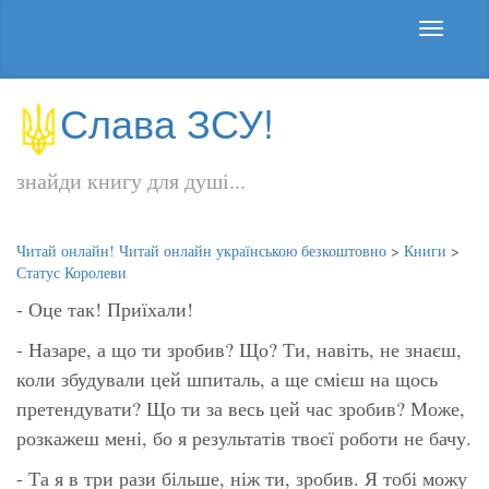
Слава ЗСУ!
знайди книгу для душі...
Читай онлайн! Читай онлайн українською безкоштовно
>
Книги
>
Статус Королеви
- Оце так! Приїхали!
- Назаре, а що ти зробив? Що? Ти, навіть, не знаєш,
коли збудували цей шпиталь, а ще смієш на щось
претендувати? Що ти за весь цей час зробив? Може,
розкажеш мені, бо я результатів твоєї роботи не бачу.
- Та я в три рази більше, ніж ти, зробив. Я тобі можу