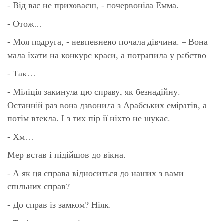
- Від вас не приховаєш, - почервоніла Емма.
- Отож…
- Моя подруга, - невпевнено почала дівчина. – Вона
мала їхати на конкурс краси, а потрапила у рабство
- Так…
- Міліція закинула цю справу, як безнадійну.
Останній раз вона дзвонила з Арабських еміратів, а
потім втекла. І з тих пір її ніхто не шукає.
- Хм…
Мер встав і підійшов до вікна.
- А як ця справа відноситься до наших з вами
спільних справ?
- До справ із замком? Ніяк.