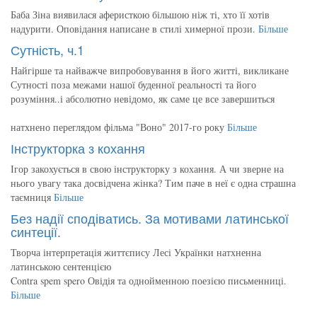
Баба Зіна виявилася аферисткою більшою ніж ті, хто її хотів
надурити. Оповідання написане в стилі химерної прози.
Більше
Сутність, ч.1
Найгірше та найважче випробовування в його житті, викликане
Сутності поза межами нашої буденної реальності та його
розуміння..і абсолютно невідомо, як саме це все завершиться
натхнено переглядом фільма "Воно" 2017-го року
Більше
Інструкторка з кохання
Ігор закохується в свою інструкторку з кохання. А чи зверне на
нього увагу така досвідчена жінка? Тим паче в неї є одна страшна
таємниця
Більше
Без надії сподіватись. За мотивами латинської
синтеції.
Творча інтерпретація життєпису Лесі Українки натхненна
латинською сентенцією
Contra spem spero Овідія та однойменною поезією письменниці.
Більше