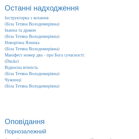
Останні надходження
Інструкторка з кохання
(
Біла Тетяна Володимирівна
)
Іванна та дракон
(
Біла Тетяна Володимирівна
)
Новорічна Ялинка
(
Біла Тетяна Володимирівна
)
Маніфест номер два - про Бога сучасності:
(
Ducke
)
Відносна вічність
(
Біла Тетяна Володимирівна
)
Чужинці
(
Біла Тетяна Володимирівна
)
Оповідання
Порнозалежний