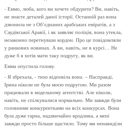
- Еммо, люба, кого ви хочете обдурити? Ви, навіть,
не знаєте деталей даної історії. Останній раз вона
дзвонила не з Об’єднаних арабських еміратів, а з
Саудівської Аравії, і як заявляє поліція, вона утекла,
незаконно перетнувши кордон. Про це повідомляли
у ранкових новинах. А ви, навіть, не в курсі… Не
дуже б я хотів мати таку подругу, як ви.
Емма опустила голову.
- Я збрехала, - тихо відповіла вона. – Насправді,
Ірина ніколи не була моєю подругою. Ми разом
працювали в модельному агентстві. Але ніколи,
навіть, не спілкувалися нормально. Ми завжди були
головними конкурентками на всіх конкурсах. Вона
була дуже гарна, надзвичайно вродлива, а мені
завжди просто більше щастило. Тому ми ненавиділи