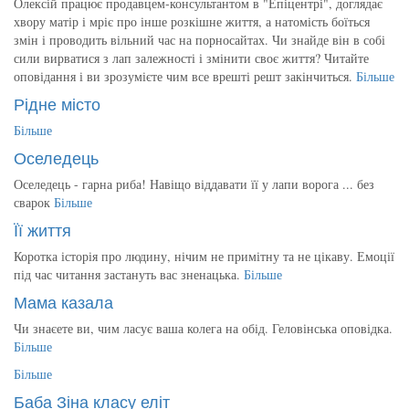
Олексій працює продавцем-консультантом в "Епіцентрі", доглядає
хвору матір і мріє про інше розкішне життя, а натомість боїться
змін і проводить вільний час на порносайтах. Чи знайде він в собі
сили вирватися з лап залежності і змінити своє життя? Читайте
оповідання і ви зрозумієте чим все врешті решт закінчиться.
Більше
Рідне місто
Більше
Оселедець
Оселедець - гарна риба! Навіщо віддавати її у лапи ворога ... без
сварок
Більше
Її життя
Коротка історія про людину, нічим не примітну та не цікаву. Емоції
під час читання застануть вас зненацька.
Більше
Мама казала
Чи знаєете ви, чим ласує ваша колега на обід. Геловінська оповідка.
Більше
Більше
Баба Зіна класу еліт