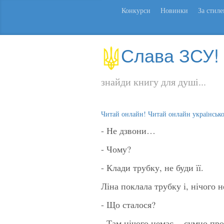
Конкурси
Новинки
За стил
Слава ЗСУ!
знайди книгу для душі...
Читай онлайн! Читай онлайн українськ
- Не дзвони…
- Чому?
- Клади трубку, не буди її.
Ліна поклала трубку і, нічого 
- Що сталося?
- Там нічого немає, - сумно пр