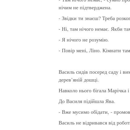
нічим не підтверджена.
- Звідки ти знаєш? Треба розко
- Ні, там нічого немає. Якби та
- Я нічого не розумію.
- Повір мені, Ліно. Кімнати т
Василь сидів посеред саду і в
дерев’яній дошці.
Навколо нього бігала Марічка і
До Василя підійшла Ява.
- Вже мусимо обідати, - промо
Василь не відривався від робот