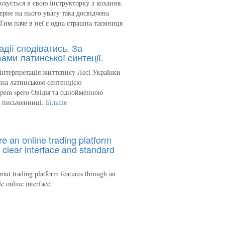
кохується в свою інструкторку з кохання.
ерне на нього увагу така досвідчена
Тим паче в неї є одна страшна таємниця
адії сподіватись. За
ами латинської синтеції.
інтерпретація життєпису Лесі Українки
на латинською сентенцією
spem spero Овідія та однойменною
ю письменниці.
Більше
re an online trading platform
 clear interface and standard
out trading platform features through an
le online interface.