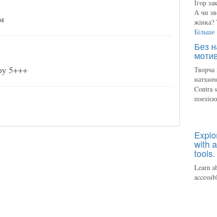
Ігор за
А чи зв
м
жінка? 
Більше
Без н
мотив
ру 5+++
Творча 
натхнен
Contra 
поезіє
Explo
with a
tools.
Learn ab
accessib