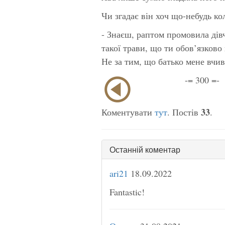
Чи згадає він хоч що-небудь к
- Знаєш, раптом промовила дівч
такої трави, що ти обов’язково
Не за тим, що батько мене вчив
-= 300 =-
33
Коментувати
тут
. Постів
.
Останній коментар
ari21
18.09.2022
Fantastic!