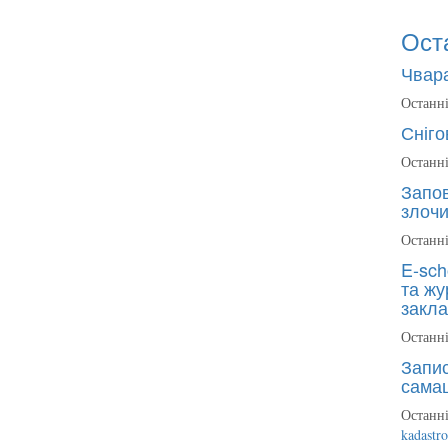
Ост
Чвара
Останні
Сніго
Останні
Запов
злочи
Останні
E-sch
та жу
закла
Останні
Запис
сама
Останні
kadastr