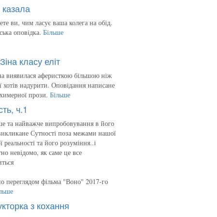
 казала
ете ви, чим ласує ваша колега на обід.
ська оповідка.
Більше
Зіна класу еліт
на виявилася аферисткою більшою ніж
 її хотів надурити. Оповідання написане
 химерної прози.
Більше
сть, ч.1
е та найважче випробовування в його
викликане Сутності поза межами нашої
ї реальності та його розуміння..і
но невідомо, як саме це все
иться
о переглядом фільма "Воно" 2017-го
льше
укторка з кохання