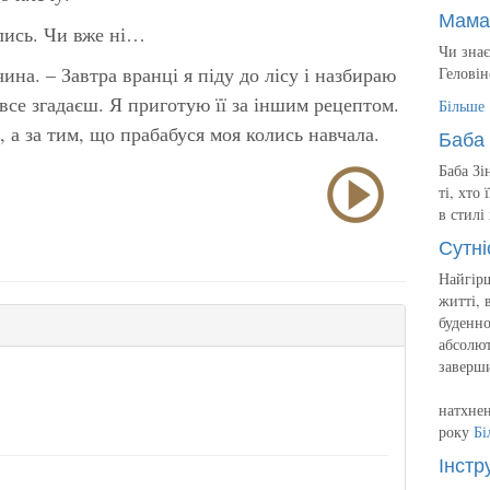
Мама
олись. Чи вже ні…
Чи знає
ина. – Завтра вранці я піду до лісу і назбираю
Геловін
 все згадаєш. Я приготую її за іншим рецептом.
Більше
, а за тим, що прабабуся моя колись навчала.
Баба 
Баба Зі
ті, хто
в стилі
Сутні
Найгірш
житті, 
буденно
абсолют
заверш
натхнен
року
Бі
Інстр