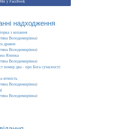
Ми у Facebook
анні надходження
торка з кохання
етяна Володимирівна
)
та дракон
етяна Володимирівна
)
чна Ялинка
етяна Володимирівна
)
т номер два - про Бога сучасності:
а вічність
етяна Володимирівна
)
і
етяна Володимирівна
)
відання