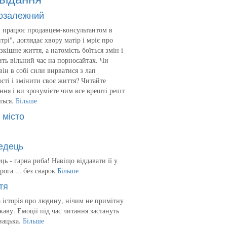
озалежний
 працює продавцем-консультантом в
трі", доглядає хвору матір і мріє про
зкішне життя, а натомість боїться змін і
ть вільний час на порносайтах. Чи
він в собі сили вирватися з лап
сті і змінити своє життя? Читайте
ння і ви зрозумієте чим все врешті решт
ться.
Більше
 місто
едець
ць - гарна риба! Навіщо віддавати її у
рога ... без сварок
Більше
тя
 історія про людину, нічим не примітну
ікаву. Емоції під час читання застануть
нацька.
Більше