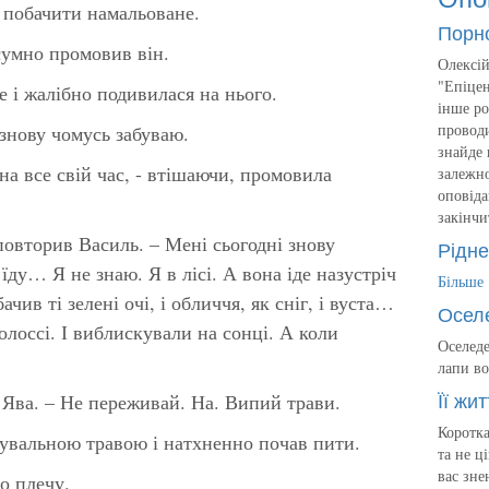
 побачити намальоване.
Порн
 сумно промовив він.
Олексій
"Епіцен
 і жалібно подивилася на нього.
інше ро
проводи
 знову чомусь забуваю.
знайде 
 на все свій час, - втішаючи, промовила
залежно
оповіда
закінчи
 повторив Василь. – Мені сьогодні знову
Рідне
ду… Я не знаю. Я в лісі. А вона іде назустріч
Більше
бачив ті зелені очі, і обличчя, як сніг, і вуста…
Осел
волоссі. І виблискували на сонці. А коли
Оселеде
лапи во
Її жит
 Ява. – Не переживай. На. Випий трави.
Коротка
ікувальною травою і натхненно почав пити.
та не ц
вас зне
о плечу.