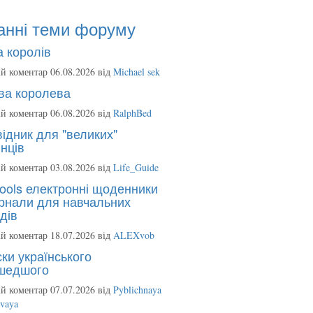
анні теми форуму
 королів
й коментар 06.08.2026 від
Michael sek
ва королева
й коментар 06.08.2026 від
RalphBed
ідник для "великих"
нців
й коментар 03.08.2026 від
Life_Guide
ools електронні щоденники
рнали для навчальних
дів
й коментар 18.07.2026 від
ALEXvob
ки українського
шедшого
й коментар 07.07.2026 від
Pyblichnaya
ovaya