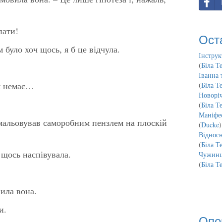
пати!
Ост
м було хоч щось, я б це відчула.
Інструк
(
Біла Т
Іванна 
ам немає…
(
Біла Т
Новорі
(
Біла Т
Маніфес
имальовував саморобним пензлем на плоскій
(
Ducke
)
Відносн
(
Біла Т
 щось наспівувала.
Чужинц
(
Біла Т
вила вона.
и.
Опо