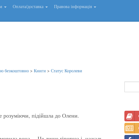
ем
Оплата/доставка
Правова інформація
ою безкоштовно
>
Книги
>
Статус Королеви
не розуміючи, підійшла до Олени.
омовила вона. – Це лише гіпотеза і, нажаль,