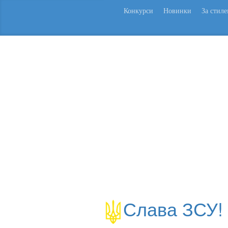
Конкурси
Новинки
За стил
Слава ЗСУ!