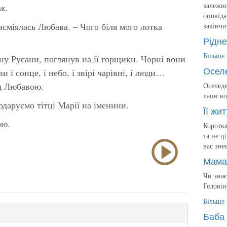
залежно
к.
оповіда
засміялась Любава. – Чого біля мого лотка
закінчи
Рідне
Більше
ну Русани, поглянув на її горщики. Чорні вони
Осел
и і сонце, і небо, і звірі чарівні, і люди…
ед Любавою.
Оселеде
лапи во
даруємо тітці Марії на іменини.
Її жит
ою.
Коротка
та не ц
вас зне
Мама
Чи знає
Геловін
Більше
Баба 