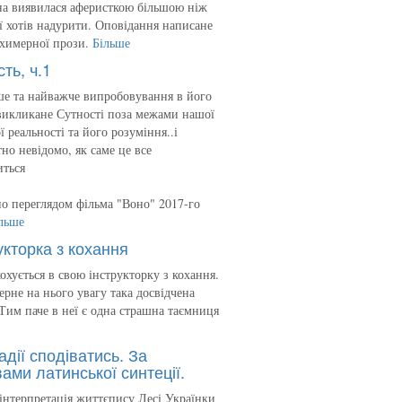
на виявилася аферисткою більшою ніж
 її хотів надурити. Оповідання написане
 химерної прози.
Більше
сть, ч.1
е та найважче випробовування в його
викликане Сутності поза межами нашої
ї реальності та його розуміння..і
но невідомо, як саме це все
иться
о переглядом фільма "Воно" 2017-го
льше
укторка з кохання
кохується в свою інструкторку з кохання.
ерне на нього увагу така досвідчена
Тим паче в неї є одна страшна таємниця
адії сподіватись. За
ами латинської синтеції.
інтерпретація життєпису Лесі Українки