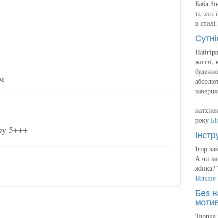
Баба Зі
ті, хто
в стилі
Сутні
Найгірш
житті, 
буденно
м
абсолют
заверш
натхнен
року
Бі
ру 5+++
Інстр
Ігор за
А чи зв
жінка? 
Більше
Без н
мотив
Творча 