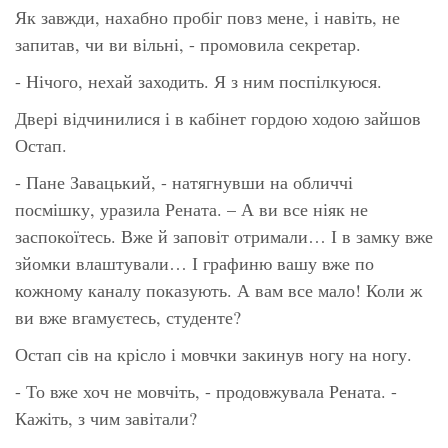
Як завжди, нахабно пробіг повз мене, і навіть, не
запитав, чи ви вільні, - промовила секретар.
- Нічого, нехай заходить. Я з ним поспілкуюся.
Двері відчинилися і в кабінет гордою ходою зайшов
Остап.
- Пане Завацький, - натягнувши на обличчі
посмішку, уразила Рената. – А ви все ніяк не
заспокоїтесь. Вже й заповіт отримали… І в замку вже
зйомки влаштували… І графиню вашу вже по
кожному каналу показують. А вам все мало! Коли ж
ви вже вгамуєтесь, студенте?
Остап сів на крісло і мовчки закинув ногу на ногу.
- То вже хоч не мовчіть, - продовжувала Рената. -
Кажіть, з чим завітали?