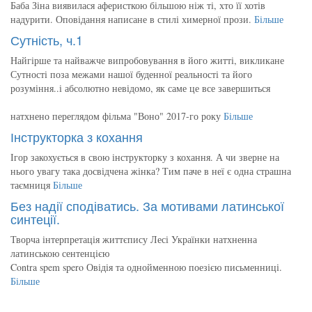
Баба Зіна виявилася аферисткою більшою ніж ті, хто її хотів
надурити. Оповідання написане в стилі химерної прози.
Більше
Сутність, ч.1
Найгірше та найважче випробовування в його житті, викликане
Сутності поза межами нашої буденної реальності та його
розуміння..і абсолютно невідомо, як саме це все завершиться
натхнено переглядом фільма "Воно" 2017-го року
Більше
Інструкторка з кохання
Ігор закохується в свою інструкторку з кохання. А чи зверне на
нього увагу така досвідчена жінка? Тим паче в неї є одна страшна
таємниця
Більше
Без надії сподіватись. За мотивами латинської
синтеції.
Творча інтерпретація життєпису Лесі Українки натхненна
латинською сентенцією
Contra spem spero Овідія та однойменною поезією письменниці.
Більше