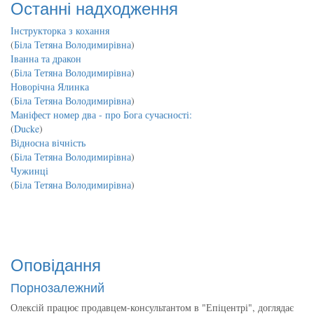
Останні надходження
Інструкторка з кохання
(
Біла Тетяна Володимирівна
)
Іванна та дракон
(
Біла Тетяна Володимирівна
)
Новорічна Ялинка
(
Біла Тетяна Володимирівна
)
Маніфест номер два - про Бога сучасності:
(
Ducke
)
Відносна вічність
(
Біла Тетяна Володимирівна
)
Чужинці
(
Біла Тетяна Володимирівна
)
Оповідання
Порнозалежний
Олексій працює продавцем-консультантом в "Епіцентрі", доглядає