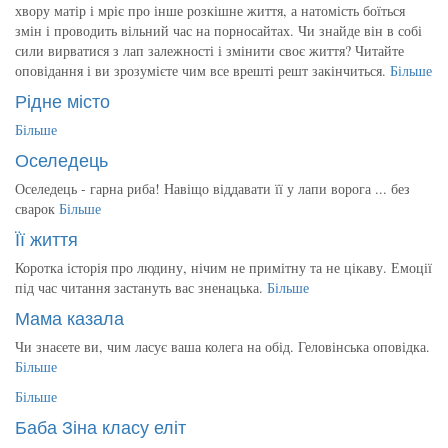
хвору матір і мріє про інше розкішне життя, а натомість боїться
змін і проводить вільний час на порносайтах. Чи знайде він в собі
сили вирватися з лап залежності і змінити своє життя? Читайте
оповідання і ви зрозумієте чим все врешті решт закінчиться.
Більше
Рідне місто
Більше
Оселедець
Оселедець - гарна риба! Навіщо віддавати її у лапи ворога ... без
сварок
Більше
Її життя
Коротка історія про людину, нічим не примітну та не цікаву. Емоції
під час читання застануть вас зненацька.
Більше
Мама казала
Чи знаєете ви, чим ласує ваша колега на обід. Геловінська оповідка.
Більше
Більше
Баба Зіна класу еліт