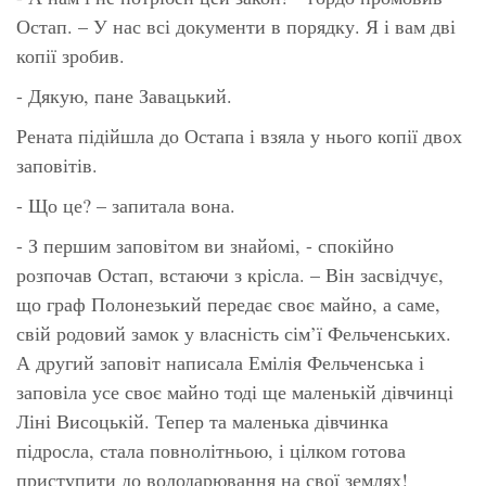
Остап. – У нас всі документи в порядку. Я і вам дві
копії зробив.
- Дякую, пане Завацький.
Рената підійшла до Остапа і взяла у нього копії двох
заповітів.
- Що це? – запитала вона.
- З першим заповітом ви знайомі, - спокійно
розпочав Остап, встаючи з крісла. – Він засвідчує,
що граф Полонезький передає своє майно, а саме,
свій родовий замок у власність сім’ї Фельченських.
А другий заповіт написала Емілія Фельченська і
заповіла усе своє майно тоді ще маленькій дівчинці
Ліні Висоцькій. Тепер та маленька дівчинка
підросла, стала повнолітньою, і цілком готова
приступити до володарювання на свої землях!