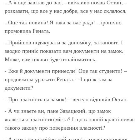
- А я оце завітав до вас, - ввічливо почав Остап, -
розказати, що все у нас добре, все у нас склалося.
- Оце так новина! Я така за вас рада! – іронічно
промовила Рената.
- Прийшов подякувати за допомогу, за заповіт. І
заодно приніс показати вам документи на замок.
Може, вам цікаво буде ознайомитись.
- Вже й документи принесли! Оце так студенти! –
продовжила уражати Рената. – І що ж там за
документи?
- Про власність на замок! – весело відповів Остап.
- А чи знаєте ви, пане Завацький, що замок
являється власністю міста? І що в нашій країні немає
такого закону про повернення власності?
- А нам і не потрібен цей закон! – гордо промовив