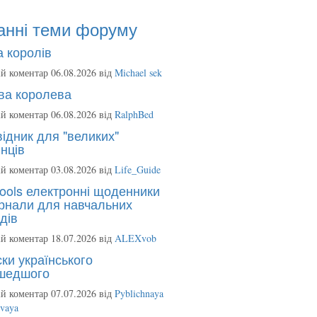
анні теми форуму
 королів
й коментар 06.08.2026 від
Michael sek
ва королева
й коментар 06.08.2026 від
RalphBed
ідник для "великих"
нців
й коментар 03.08.2026 від
Life_Guide
ools електронні щоденники
рнали для навчальних
дів
й коментар 18.07.2026 від
ALEXvob
ки українського
шедшого
й коментар 07.07.2026 від
Pyblichnaya
ovaya