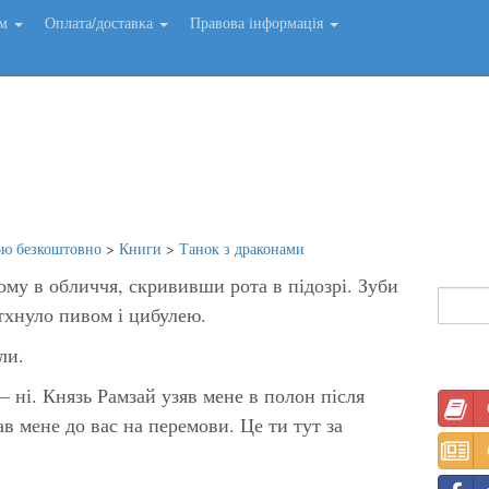
ем
Оплата/доставка
Правова інформація
ою безкоштовно
>
Книги
>
Танок з драконами
му в обличчя, скрививши рота в підозрі. Зуби
 тхнуло пивом і цибулею.
ли.
 ні. Князь Рамзай узяв мене в полон після
ав мене до вас на перемови. Це ти тут за