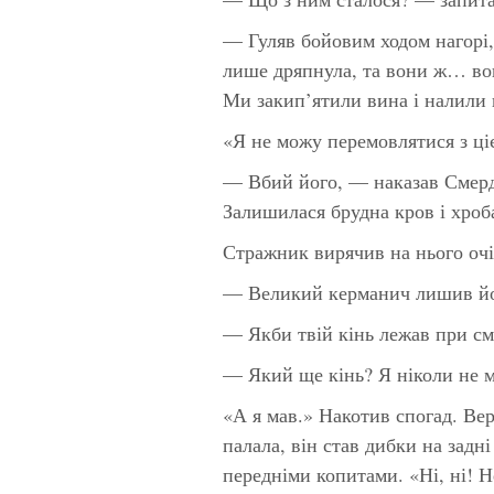
— Гуляв бойовим ходом нагорі,
лише дряпнула, та вони ж… вон
Ми закип’ятили вина і налили 
«Я не можу перемовлятися з ц
— Вбий його, — наказав Смерд
Залишилася брудна кров і хроб
Стражник вирячив на нього очі
— Великий керманич лишив йог
— Якби твій кінь лежав при сме
— Який ще кінь? Я ніколи не м
«А я мав.» Накотив спогад. Ве
палала, він став дибки на задн
передніми копитами. «Ні, ні! Н