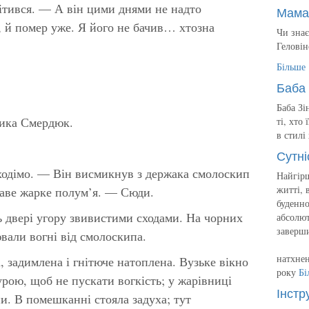
тився. — А він цими днями не надто
Мама
 й помер уже. Я його не бачив… хтозна
Чи знає
Геловін
Більше
Баба 
Баба Зі
ника Смердюк.
ті, хто
в стилі
Сутні
ходімо. — Він висмикнув з держака смолоскип
Найгірш
житті, 
раве жарке полум’я. — Сюди.
буденно
 двері угору звивистими сходами. На чорних
абсолют
заверш
вали вогні від смолоскипа.
натхнен
а, задимлена і гнітюче натоплена. Вузьке вікно
року
Бі
ою, щоб не пускати вогкість; у жарівниці
Інстр
. В помешканні стояла задуха; тут