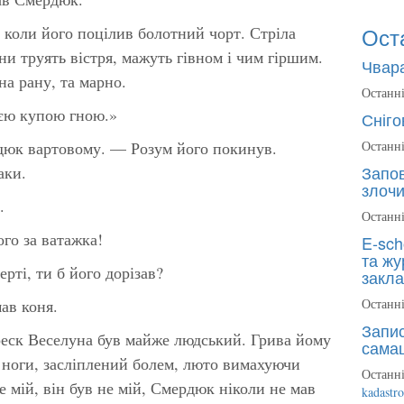
Ост
 коли його поцілив болотний чорт. Стріла
и труять вістря, мажуть гівном і чим гіршим.
Чвара
на рану, та марно.
Останні
ією купою гною.»
Сніго
юк вартовому. — Розум його покинув.
Останні
Запов
аки.
злочи
.
Останні
о за ватажка!
E-sch
та жу
рті, ти б його дорізав?
закла
ав коня.
Останні
Запис
реск Веселуна був майже людський. Грива йому
сама
і ноги, засліплений болем, люто вимахуючи
Останні
е мій, він був не мій, Смердюк ніколи не мав
kadastr