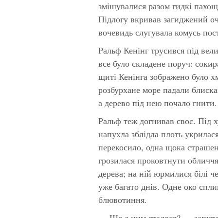
змішувалися разом гидкі пахощі
Підлогу вкривав загиджений оч
вочевидь слугувала комусь пос
Ральф Кенінг трусився під вел
все було складене поруч: сокир
щиті Кенінга зображено було хм
розбурхане море падали блиска
а дерево під нею почало гнити.
Ральф теж догнивав своє. Під х
напухла зблідла плоть укрилас
перекосило, одна щока страшен
грозилася проковтнути обличчя.
дерева; на ній юрмилися білі ч
уже багато днів. Одне око спли
блювотиння.
— Що з ним сталося? — запит