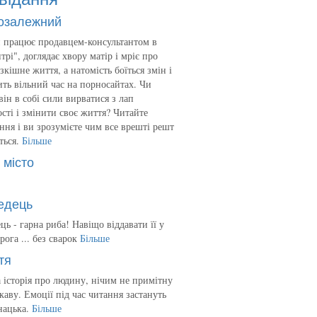
озалежний
 працює продавцем-консультантом в
трі", доглядає хвору матір і мріє про
зкішне життя, а натомість боїться змін і
ть вільний час на порносайтах. Чи
він в собі сили вирватися з лап
сті і змінити своє життя? Читайте
ння і ви зрозумієте чим все врешті решт
ться.
Більше
 місто
едець
ць - гарна риба! Навіщо віддавати її у
рога ... без сварок
Більше
тя
 історія про людину, нічим не примітну
ікаву. Емоції під час читання застануть
нацька.
Більше