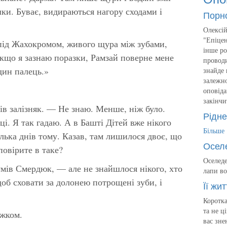
вшки. Буває, видираються нагору сходами і
Порн
Олексій
"Епіцен
під Жахокромом, живого щура між зубами,
інше ро
Якщо я зазнаю поразки, Рамзай поверне мене
проводи
дин палець.»
знайде 
залежно
оповіда
закінчи
в залізняк. — Не знаю. Менше, ніж було.
Рідне
і. Я так гадаю. А в Башті Дітей вже нікого
Більше
лька днів тому. Казав, там лишилося двоє, що
Осел
повірите в таке?
Оселеде
мів Смердюк, — але не знайшлося нікого, хто
лапи во
 щоб сховати за долонею потрощені зуби, і
Її жит
Коротка
та не ц
ажком.
вас зне