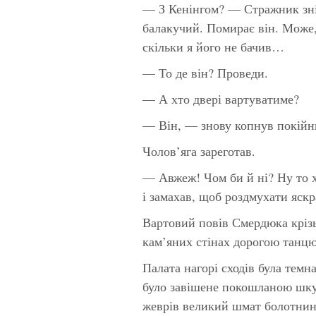
— З Кенінгом? — Стражник зні
балакучий. Помирає він. Може,
скільки я його не бачив…
— То де він? Проведи.
— А хто двері вартуватиме?
— Він, — знову копнув покій
Чолов’яга зареготав.
— Авжеж! Чом би й ні? Ну то 
і замахав, щоб роздмухати яск
Вартовий повів Смердюка крізь
кам’яних стінах дорогою танцю
Палата нагорі сходів була темн
було завішене покошланою шкур
жеврів великий шмат болотнини