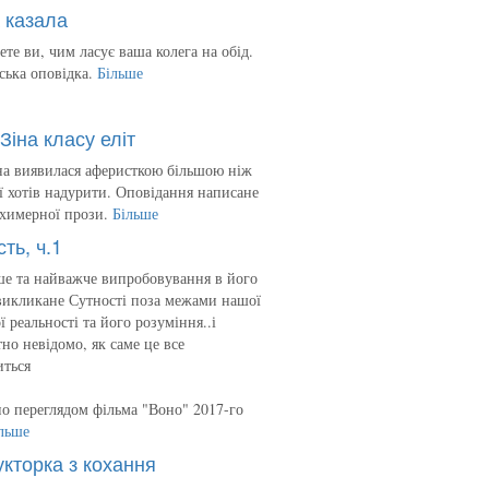
 казала
ете ви, чим ласує ваша колега на обід.
ська оповідка.
Більше
Зіна класу еліт
на виявилася аферисткою більшою ніж
 її хотів надурити. Оповідання написане
 химерної прози.
Більше
сть, ч.1
е та найважче випробовування в його
викликане Сутності поза межами нашої
ї реальності та його розуміння..і
но невідомо, як саме це все
иться
о переглядом фільма "Воно" 2017-го
льше
укторка з кохання