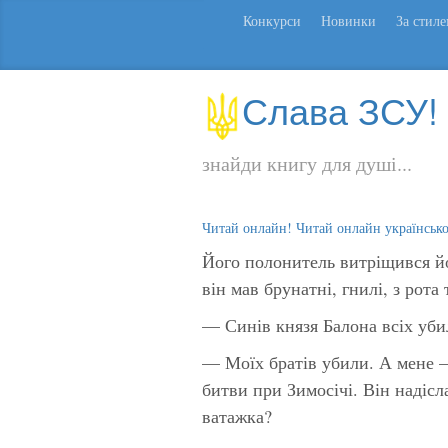
Конкурси
Новинки
За стил
Слава ЗСУ!
знайди книгу для душі...
Читай онлайн! Читай онлайн українськ
Його полонитель витріщився йо
він мав брунатні, гнилі, з рота
— Синів князя Балона всіх уби
— Моїх братів убили. А мене —
битви при Зимосічі. Він надісл
ватажка?