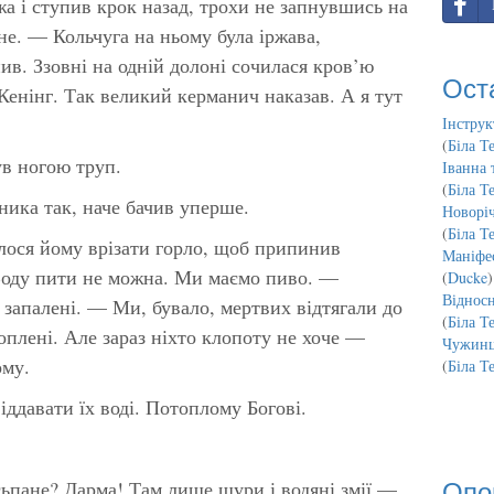
 і ступив крок назад, трохи не запнувшись на
ане. — Кольчуга на ньому була іржава,
ив. Ззовні на одній долоні сочилася кров’ю
Ост
енінг. Так великий керманич наказав. А я тут
Інструк
(
Біла Т
в ногою труп.
Іванна 
(
Біла Т
ика так, наче бачив уперше.
Новорі
(
Біла Т
ося йому врізати горло, щоб припинив
Маніфес
оду пити не можна. Ми маємо пиво. —
(
Ducke
)
Відносн
 запалені. — Ми, бувало, мертвих відтягали до
(
Біла Т
топлені. Але зараз ніхто клопоту не хоче —
Чужинц
ому.
(
Біла Т
ддавати їх воді. Потоплому Богові.
Опо
сьпане? Дарма! Там лише щури і водяні змії —