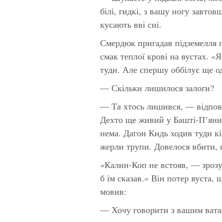
білі, гидкі, з вашу ногу завто
кусають вві сні.
Смердюк пригадав підземелля 
смак теплої крові на вустах. «
туди. Але спершу оббілує ще о
— Скільки лишилося залоги?
— Та хтось лишився, — відпові
Дехто ще живий у Башті-П’яниц
нема. Дагон Кидь ходив туди кі
жерли трупи. Довелося вбити, 
«Калин-Коп не встояв, — зрозу
б їм сказав.» Він потер вуста,
мовив:
— Хочу говорити з вашим ват