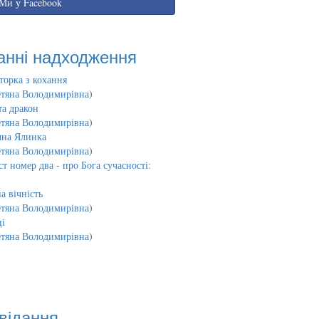
Ми у Facebook
анні надходження
торка з кохання
етяна Володимирівна
)
та дракон
етяна Володимирівна
)
чна Ялинка
етяна Володимирівна
)
т номер два - про Бога сучасності:
а вічність
етяна Володимирівна
)
і
етяна Володимирівна
)
відання