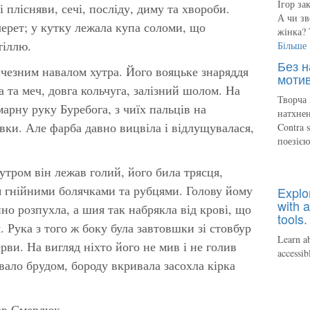
Ігор за
 плісняви, сечі, посліду, диму та хвороби.
А чи зв
ерет; у кутку лежала купа соломи, що
жінка? 
тіллю.
Більше
Без н
ичезним навалом хутра. Його вояцьке знаряддя
мотив
а та меч, довга кольчуга, залізний шолом. На
Творча 
арну руку Буребога, з чиїх пальців на
натхнен
вки. Але фарба давно вицвіла і відлущувалася,
Contra 
поезіє
утром він лежав голий, його била трясця,
я гнійними болячками та рубцями. Голову йому
Explo
with a
но розпухла, а шия так набрякла від крові, що
tools.
 Рука з того ж боку була завтовшки зі стовбур
Learn ab
ерви. На вигляд ніхто його не мив і не голив
accessib
вало брудом, бороду вкривала засохла кірка
ав Смердюк.