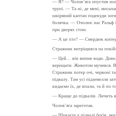
— Я? — Чолов’яга опустив ножа
трупі. — Та ні, де мені, мосьп
шкіряний каптан подекуди зогн
болячка. — Очолює нас Ральф К
при дверях стою.
— А це хто? — Смердюк копну
Стражник витріщився на покійн
— Цей… він випив води. Довел
верещати. Животом мучився. В
Стражник потер очі, червоні та
підвалу. Там усі підземелля за
кидаємо їх, де впали, та й по т
— Краще до підвалів. Личить ві
Чолов’яга зареготав.
— Шукаєте у підвалі богів, мо