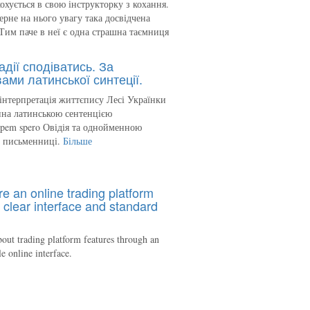
кохується в свою інструкторку з кохання.
ерне на нього увагу така досвідчена
Тим паче в неї є одна страшна таємниця
адії сподіватись. За
ами латинської синтеції.
інтерпретація життєпису Лесі Українки
на латинською сентенцією
spem spero Овідія та однойменною
ю письменниці.
Більше
re an online trading platform
 clear interface and standard
out trading platform features through an
le online interface.