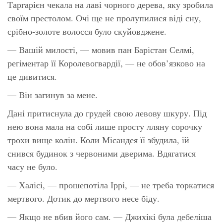
Таргарієн чекала на лаві чорного дерева, яку зробила
своїм престолом. Очі ще не пролупилися віді сну,
срібно-золоте волосся було скуйовджене.
— Вашій милості, — мовив пан Барістан Селмі,
регіментар її Королевогвардії, — не обов’язково на
це дивитися.
— Він загинув за мене.
Дані притиснула до грудей свою левову шкуру. Під
нею вона мала на собі лише просту лляну сорочку
трохи вище колін. Коли Місандея її збудила, їй
снився будинок з червоними дверима. Вдягатися
часу не було.
— Халісі, — прошепотіла Іррі, — не треба торкатися
мертвого. Дотик до мертвого несе біду.
— Якщо не вбив його сам. — Джихікі була дебеліша