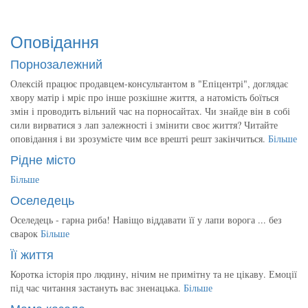
Оповідання
Порнозалежний
Олексій працює продавцем-консультантом в "Епіцентрі", доглядає
хвору матір і мріє про інше розкішне життя, а натомість боїться
змін і проводить вільний час на порносайтах. Чи знайде він в собі
сили вирватися з лап залежності і змінити своє життя? Читайте
оповідання і ви зрозумієте чим все врешті решт закінчиться.
Більше
Рідне місто
Більше
Оселедець
Оселедець - гарна риба! Навіщо віддавати її у лапи ворога ... без
сварок
Більше
Її життя
Коротка історія про людину, нічим не примітну та не цікаву. Емоції
під час читання застануть вас зненацька.
Більше
Мама казала