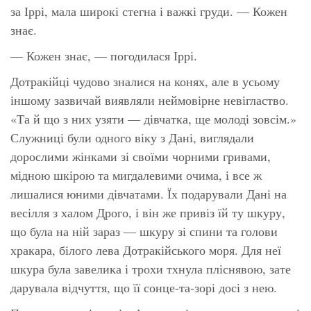
за Іррі, мала широкі стегна і важкі груди. — Кожен
знає.
— Кожен знає, — погодилася Іррі.
Дотракійці чудово зналися на конях, але в усьому
іншому зазвичай виявляли неймовірне невігластво.
«Та й що з них узяти — дівчатка, ще молоді зовсім.»
Служниці були одного віку з Дані, виглядали
дорослими жінками зі своїми чорними гривами,
мідною шкірою та мигдалевими очима, і все ж
лишалися юними дівчатами. Їх подарували Дані на
весілля з халом Дрого, і він же привіз їй ту шкуру,
що була на ній зараз — шкуру зі спини та голови
хракара, білого лева Дотракійського моря. Для неї
шкура була завелика і трохи тхнула пліснявою, зате
дарувала відчуття, що її сонце-та-зорі досі з нею.