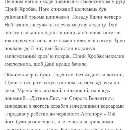
Першим нагорі сходів з’явився зі смолоскипом у руці
Сірий Хробак. Його спижевий шоломець був
увінчаний трьома шпичками. Позаду йшли четверо
Неблазних, несучи на плечах мертву людину. Їхні
шоломці мали по одній шпичці, а обличчя застигли
так нерухомо, неначе їх самих вилили зі спижу. Труп
поклали до її ніг; пан Барістан відкинув
заплямований кров’ю покрів. Сірий Хробак нахилив
смолоскипа, щоб Дані краще бачила.
Обличчя мерця було гладеньке, без жодної волосини.
Щоки хтось розчахнув гострим залізом від вуха до
вуха. Мрець був високий, синьоокий, на вроду
показний. «Дитина Лису чи Старого Волантису,
викрадена з якогось корабля зажерливими корсарами
і продана у рабство до червоного Астапору.» Очі
його були розплющені, але сочилися кривавими
слізьми не вони, а рани. Ран же на тілі було стільки,