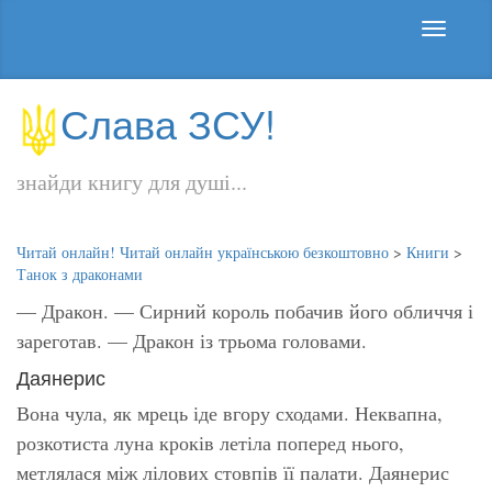
Слава ЗСУ!
знайди книгу для душі...
Читай онлайн! Читай онлайн українською безкоштовно
>
Книги
>
Танок з драконами
— Дракон. — Сирний король побачив його обличчя і
зареготав. — Дракон із трьома головами.
Даянерис
Вона чула, як мрець іде вгору сходами. Неквапна,
розкотиста луна кроків летіла поперед нього,
метлялася між лілових стовпів її палати. Даянерис