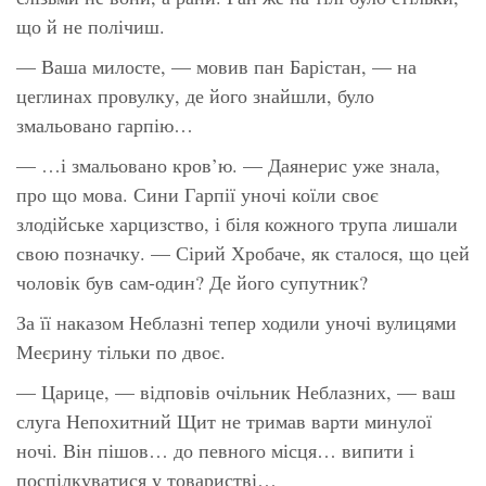
що й не полічиш.
— Ваша милосте, — мовив пан Барістан, — на
цеглинах провулку, де його знайшли, було
змальовано гарпію…
— …і змальовано кров’ю. — Даянерис уже знала,
про що мова. Сини Гарпії уночі коїли своє
злодійське харцизство, і біля кожного трупа лишали
свою позначку. — Сірий Хробаче, як сталося, що цей
чоловік був сам-один? Де його супутник?
За її наказом Неблазні тепер ходили уночі вулицями
Меєрину тільки по двоє.
— Царице, — відповів очільник Неблазних, — ваш
слуга Непохитний Щит не тримав варти минулої
ночі. Він пішов… до певного місця… випити і
поспілкуватися у товаристві…