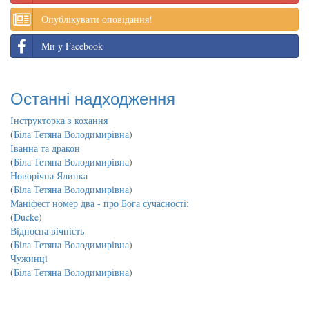
Опублікувати оповідання!
Ми у Facebook
Останні надходження
Інструкторка з кохання
(
Біла Тетяна Володимирівна
)
Іванна та дракон
(
Біла Тетяна Володимирівна
)
Новорічна Ялинка
(
Біла Тетяна Володимирівна
)
Маніфест номер два - про Бога сучасності:
(
Ducke
)
Відносна вічність
(
Біла Тетяна Володимирівна
)
Чужинці
(
Біла Тетяна Володимирівна
)