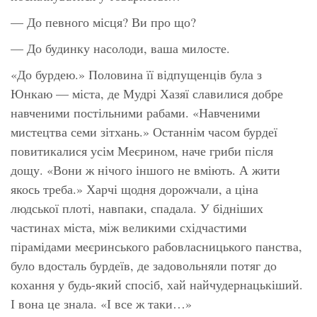
— До певного місця? Ви про що?
— До будинку насолоди, ваша милосте.
«До бурдею.» Половина її відпущенців була з
Юнкаю — міста, де Мудрі Хазяї славилися добре
навченими постільними рабами. «Навченими
мистецтва семи зітхань.» Останнім часом бурдеї
повитикалися усім Меєрином, наче гриби після
дощу. «Вони ж нічого іншого не вміють. А жити
якось треба.» Харчі щодня дорожчали, а ціна
людської плоті, навпаки, спадала. У бідніших
частинах міста, між великими східчастими
пірамідами меєринського рабовласницького панства,
було вдосталь бурдеїв, де задовольняли потяг до
кохання у будь-який спосіб, хай найчудернацькіший.
І вона це знала. «І все ж таки…»