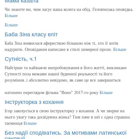
Чи знаєете ви, чим ласує ваша колега на обід. Геловінська оповідка.
Більше
Більше
Баба Зіна класу еліт
Баба Зіна виявилася аферисткою більшою ніж ті, хто її хотів
надурити. Оповідання написане в стилі химерної прози.
Більше
Сутність, ч.1
Найгірше та найважче випробовування в його житті, викликане
Сутності поза межами нашої буденної реальності та його
розуміння..і абсолютно невідомо, як саме це все завершиться
натхнено переглядом фільма "Воно" 2017-го року
Більше
Інструкторка з кохання
Ігор закохується в свою інструкторку з кохання. А чи зверне на
нього увагу така досвідчена жінка? Тим паче в неї є одна страшна
таємниця
Більше
Без надії сподіватись. За мотивами латинської
синтеції.