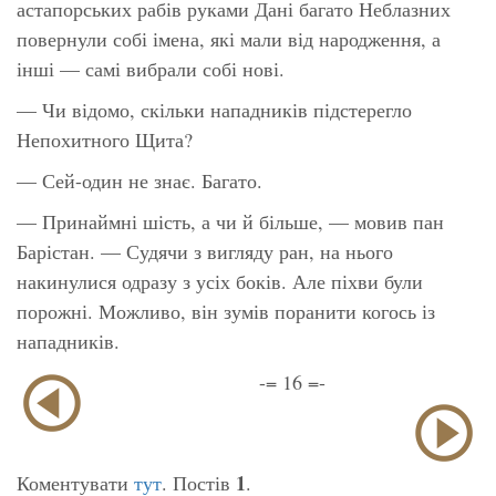
астапорських рабів руками Дані багато Неблазних
повернули собі імена, які мали від народження, а
інші — самі вибрали собі нові.
— Чи відомо, скільки нападників підстерегло
Непохитного Щита?
— Сей-один не знає. Багато.
— Принаймні шість, а чи й більше, — мовив пан
Барістан. — Судячи з вигляду ран, на нього
накинулися одразу з усіх боків. Але піхви були
порожні. Можливо, він зумів поранити когось із
нападників.
-= 16 =-
1
Коментувати
тут
. Постів
.