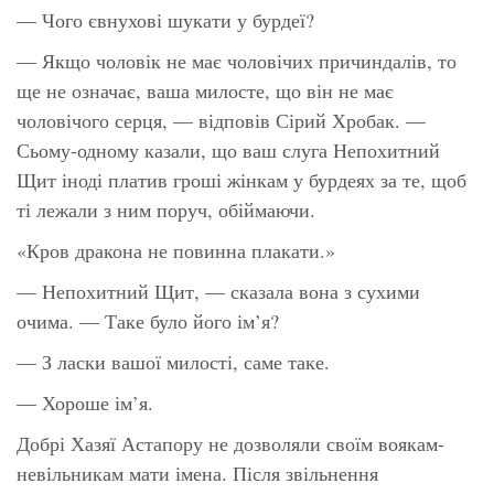
— Чого євнухові шукати у бурдеї?
— Якщо чоловік не має чоловічих причиндалів, то
ще не означає, ваша милосте, що він не має
чоловічого серця, — відповів Сірий Хробак. —
Сьому-одному казали, що ваш слуга Непохитний
Щит іноді платив гроші жінкам у бурдеях за те, щоб
ті лежали з ним поруч, обіймаючи.
«Кров дракона не повинна плакати.»
— Непохитний Щит, — сказала вона з сухими
очима. — Таке було його ім’я?
— З ласки вашої милості, саме таке.
— Хороше ім’я.
Добрі Хазяї Астапору не дозволяли своїм воякам-
невільникам мати імена. Після звільнення