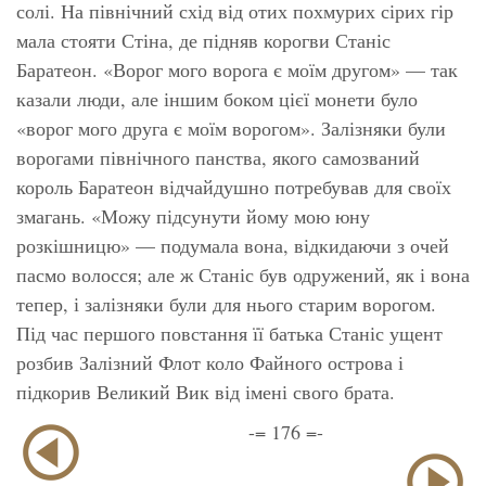
солі. На північний схід від отих похмурих сірих гір
мала стояти Стіна, де підняв корогви Станіс
Баратеон. «Ворог мого ворога є моїм другом» — так
казали люди, але іншим боком цієї монети було
«ворог мого друга є моїм ворогом». Залізняки були
ворогами північного панства, якого самозваний
король Баратеон відчайдушно потребував для своїх
змагань. «Можу підсунути йому мою юну
розкішницю» — подумала вона, відкидаючи з очей
пасмо волосся; але ж Станіс був одружений, як і вона
тепер, і залізняки були для нього старим ворогом.
Під час першого повстання її батька Станіс ущент
розбив Залізний Флот коло Файного острова і
підкорив Великий Вик від імені свого брата.
-= 176 =-