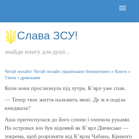
Слава ЗСУ!
знайди книгу для душі...
Читай онлайн! Читай онлайн українською безкоштовно
>
Книги
>
Танок з драконами
Коли вона прослизнула під хутра, К’ярл уже спав.
— Тепер твоє життя належить мені. Де ж я поділа
кинджала?
Аша притиснулася до його спини і охопила руками.
На островах він був відомий як К’ярл Дівчисько —
зокрема, щоб розрізняти від К’ярла Чабана, Кривого