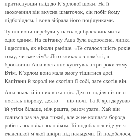
притиснувши плід до К’ярлової щоки. На її
заохочення він вкусив шматочок, сік побіг йому
підборіддям, і вона зібрала його поцілунками.
Ту ніч вони перебули у насолоді бросквинами та
одне одним. На світанку Аша була вдоволена, липка
і щаслива, як ніколи раніше. «Те сталося шість років
тому, чи вже сім?» Літо зникало з пам’яті, а
бросквини Аша востаннє куштувала три роки тому.
Втім, К’ярлом вона мала змогу тішитися досі.
Капітани й королі не схотіли її собі, зате схотів він.
Аша знала й інших коханців. Дехто поділяв із нею
постіль півроку, дехто — пів-ночі. Та К’ярл дарував
їй утіхи більше, ніж решта, разом узята. Хай він
голився раз на два тижні, але ж не кошлата борода
робить чоловіка чоловіком. Їй подобалося відчуття
гладенької м’якої шкіри під пальцями. Їй подобалося,