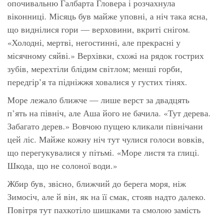
опочивальню Галбарта Гловера і розчахнула
віконниці. Місяць був майже уповні, а ніч така ясна,
що виднілися гори — верховини, вкриті снігом.
«Холодні, мертві, негостинні, але прекрасні у
місячному сяйві.» Верхівки, схожі на рядок гострих
зубів, мерехтіли блідим світлом; менші горби,
передгір’я та підніжжя ховалися у густих тінях.
Море лежало ближче — лише верст за двадцять
п’ять на північ, але Аша його не бачила. «Тут дерева.
Забагато дерев.» Вовчою пущею кликали північани
цей ліс. Майже кожну ніч тут чулися голоси вовків,
що перегукувалися у пітьмі. «Море листя та глиці.
Шкода, що не солоної води.»
Жбир був, звісно, ближчий до берега моря, ніж
Зимосіч, але й він, як на її смак, стояв надто далеко.
Повітря тут пахкотіло шишками та смолою замість