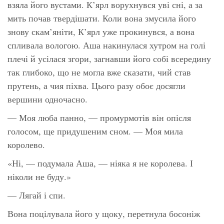
взяла його вустами. К’ярл ворухнувся уві сні, а за
мить почав твердішати. Коли вона змусила його
знову скам’яніти, К’ярл уже прокинувся, а вона
спливала вологою. Аша накинулася хутром на голі
плечі й усілася згори, загнавши його собі всередину
так глибоко, що не могла вже сказати, чий став
прутень, а чия піхва. Цього разу обоє досягли
вершини одночасно.
— Моя люба панно, — промурмотів він опісля
голосом, ще придушеним сном. — Моя мила
королево.
«Ні, — подумала Аша, — ніяка я не королева. І
ніколи не буду.»
— Лягай і спи.
Вона поцілувала його у щоку, перетнула босоніж