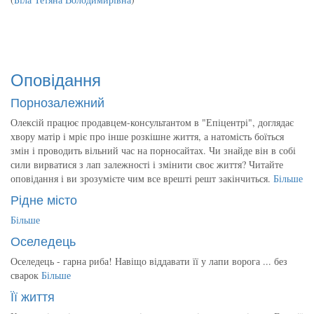
Оповідання
Порнозалежний
Олексій працює продавцем-консультантом в "Епіцентрі", доглядає
хвору матір і мріє про інше розкішне життя, а натомість боїться
змін і проводить вільний час на порносайтах. Чи знайде він в собі
сили вирватися з лап залежності і змінити своє життя? Читайте
оповідання і ви зрозумієте чим все врешті решт закінчиться.
Більше
Рідне місто
Більше
Оселедець
Оселедець - гарна риба! Навіщо віддавати її у лапи ворога ... без
сварок
Більше
Її життя