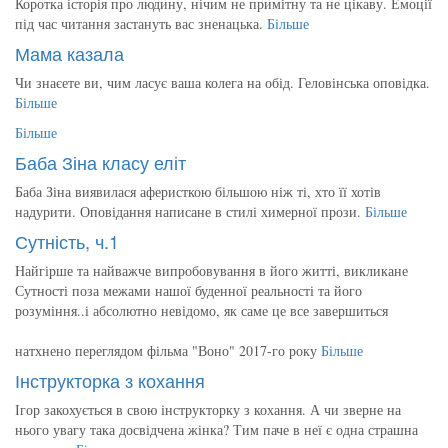
Коротка історія про людину, нічим не примітну та не цікаву. Емоції
під час читання застануть вас зненацька.
Більше
Мама казала
Чи знаєете ви, чим ласує ваша колега на обід. Геловінська оповідка.
Більше
Більше
Баба Зіна класу еліт
Баба Зіна виявилася аферисткою більшою ніж ті, хто її хотів
надурити. Оповідання написане в стилі химерної прози.
Більше
Сутність, ч.1
Найгірше та найважче випробовування в його житті, викликане
Сутності поза межами нашої буденної реальності та його
розуміння..і абсолютно невідомо, як саме це все завершиться
натхнено переглядом фільма "Воно" 2017-го року
Більше
Інструкторка з кохання
Ігор закохується в свою інструкторку з кохання. А чи зверне на
нього увагу така досвідчена жінка? Тим паче в неї є одна страшна