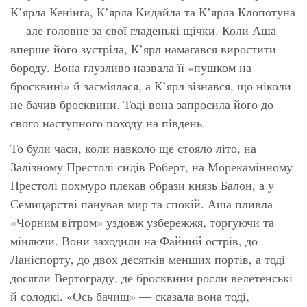
К’ярла Кенінга, К’ярла Кидайла та К’ярла Клопотуна
— але головне за свої гладенькі щічки. Коли Аша
вперше його зустріла, К’ярл намагався виростити
бороду. Вона глузливо назвала її «пушком на
бросквині» й засміялася, а К’ярл зізнався, що ніколи
не бачив бросквини. Тоді вона запросила його до
свого наступного походу на південь.
То були часи, коли навколо ще стояло літо, на
Залізному Престолі сидів Роберт, на Морекамінному
Престолі похмуро плекав образи князь Балон, а у
Семицарстві панував мир та спокій. Аша пливла
«Чорним вітром» уздовж узбережжя, торгуючи та
міняючи. Вони заходили на Файний острів, до
Ланіспорту, до двох десятків менших портів, а тоді
досягли Вертограду, де бросквини росли велетенські
й солодкі. «Ось бачиш» — сказала вона тоді,