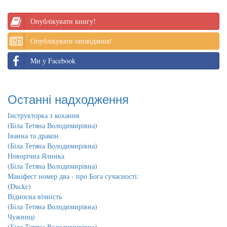
Опублікувати книгу!
Опублікувати оповідання!
Ми у Facebook
Останні надходження
Інструкторка з кохання
(
Біла Тетяна Володимирівна
)
Іванна та дракон
(
Біла Тетяна Володимирівна
)
Новорічна Ялинка
(
Біла Тетяна Володимирівна
)
Маніфест номер два - про Бога сучасності:
(
Ducke
)
Відносна вічність
(
Біла Тетяна Володимирівна
)
Чужинці
(
Біла Тетяна Володимирівна
)