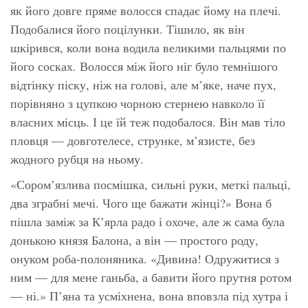
як його довге пряме волосся спадає йому на плечі.
Подобалися його поцілунки. Тішило, як він
шкірився, коли вона водила великими пальцями по
його сосках. Волосся між його ніг було темнішого
відтінку піску, ніж на голові, але м’яке, наче пух,
порівняно з цупкою чорною стернею навколо її
власних місць. І це їй теж подобалося. Він мав тіло
пловця — довготелесе, струнке, м’язисте, без
жодного рубця на ньому.
«Сором’язлива посмішка, сильні руки, меткі пальці,
два зграбні мечі. Чого ще бажати жінці?» Вона б
пішла заміж за К’ярла радо і охоче, але ж сама була
донькою князя Балона, а він — простого роду,
онуком роба-полоняника. «Дивина! Одружитися з
ним — для мене ганьба, а бавити його прутня ротом
— ні.» П’яна та усміхнена, вона вповзла під хутра і