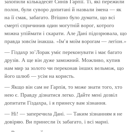
захопили кількадесят Синів Гарпії. Ті, які пережили
полон, були суворо допитані й назвали імена — як
на її смак, забагато. Втішно було думати, що всі
смерті спричинив один могутній ворог, котрого
можна упіймати і скарати. Але Дані підозрювала, що
правда зовсім інакша. «Ім’я моїм ворогам — легіон.»
— Гіздахр зо’Лорак уміє переконувати і має багато
друзів. А ще він дуже заможний. Можливо, купив
нам мир за золото чи переконав інших вельмож, що
його шлюб — усім на користь.
— Якщо він сам не Гарпія, то може знати того, хто
нею є. Правду дізнатися легко. Дайте мені дозвіл
допитати Гіздахра, і я принесу вам зізнання.
— Ні! — заперечила Дані. — Таким зізнанням я не
довіряю. Ви принесли їх забагато, і всі марні.