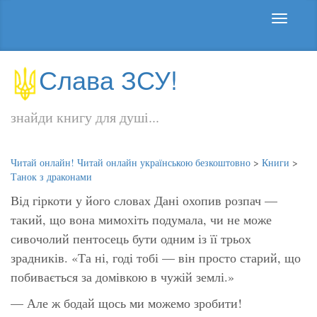
Слава ЗСУ!
знайди книгу для душі...
Читай онлайн! Читай онлайн українською безкоштовно
>
Книги
>
Танок з драконами
Від гіркоти у його словах Дані охопив розпач —
такий, що вона мимохіть подумала, чи не може
сивочолий пентосець бути одним із її трьох
зрадників. «Та ні, годі тобі — він просто старий, що
побивається за домівкою в чужій землі.»
— Але ж бодай щось ми можемо зробити!