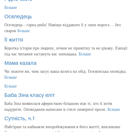
Більше
Оселедець
Оселедець - гарна риба! Навіщо віддавати її у лапи ворога ... без
сварок
Більше
Її життя
Коротка історія про людину, нічим не примітну та не цікаву. Емоції
під час читання застануть вас зненацька.
Більше
Мама казала
Чи знаєете ви, чим ласує ваша колега на обід. Геловінська оповідка.
Більше
Більше
Баба Зіна класу еліт
Баба Зіна виявилася аферисткою більшою ніж ті, хто її хотів
надурити. Оповідання написане в стилі химерної прози.
Більше
Сутність, ч.1
Найгірше та найважче випробовування в його житті, викликане