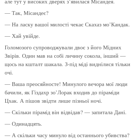
але тут у високих дверях з’явилася Місандея.
— Так, Місандеє?
— На ласку вашої милості чекає Скахаз мо’Кандак.
— Хай увійде.
Голомозого супроводжували двоє з його Мідних
Звірів. Один мав на собі личину сокола, інший —
щось на кшталт шакала. З-під міді виднілися тільки
очі.
— Ваша преосяйносте! Минулого вечора мої люди
бачили, як Гіздахр зо’Лорак входив до піраміди
Цхак. А пішов звідти лише пізньої ночі.
— Скільки пірамід він відвідав? — запитала Дані.
— Одинадцять.
— А скільки часу минуло від останнього убивства?