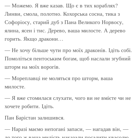
— Можемо. Я вже казав. Що є в тих кораблях?
Линви, смола, полотно. Кохорська сосна, тика з
Софоріосу, старий дуб з Пана Великого Норвосу,
ялина, ясен і тис. Дерево, ваша милосте. А дерево
горить. Якщо дракони…
— Не хочу більше чути про моїх драконів. Ідіть собі.
Помоліться пентоським богам, щоб наслали згубний
шторм на моїх ворогів.
— Мореплавці не моляться про шторм, ваша
милосте.
— Я вже стомилася слухати, чого ви не вмієте чи не
хочете робити. Ідіть.
Пан Барістан залишився.
— Наразі маємо непогані запаси, — нагадав він, —
до того ж ваша милість наказали посадити квасолю,