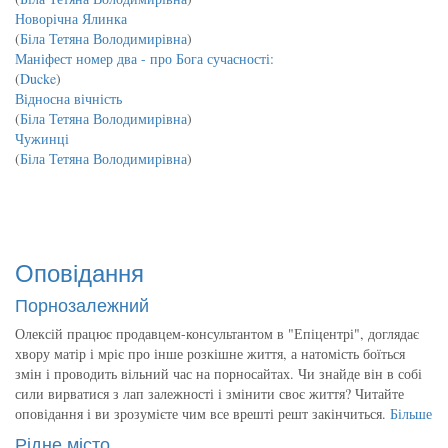
Новорічна Ялинка
(
Біла Тетяна Володимирівна
)
Маніфест номер два - про Бога сучасності:
(
Ducke
)
Відносна вічність
(
Біла Тетяна Володимирівна
)
Чужинці
(
Біла Тетяна Володимирівна
)
Оповідання
Порнозалежний
Олексій працює продавцем-консультантом в "Епіцентрі", доглядає
хвору матір і мріє про інше розкішне життя, а натомість боїться
змін і проводить вільний час на порносайтах. Чи знайде він в собі
сили вирватися з лап залежності і змінити своє життя? Читайте
оповідання і ви зрозумієте чим все врешті решт закінчиться.
Більше
Рідне місто