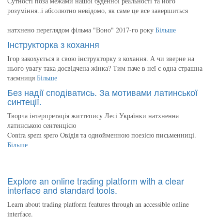
Сутності поза межами нашої буденної реальності та його
розуміння..і абсолютно невідомо, як саме це все завершиться
натхнено переглядом фільма "Воно" 2017-го року
Більше
Інструкторка з кохання
Ігор закохується в свою інструкторку з кохання. А чи зверне на
нього увагу така досвідчена жінка? Тим паче в неї є одна страшна
таємниця
Більше
Без надії сподіватись. За мотивами латинської
синтеції.
Творча інтерпретація життєпису Лесі Українки натхненна
латинською сентенцією
Contra spem spero Овідія та однойменною поезією письменниці.
Більше
Explore an online trading platform with a clear
interface and standard tools.
Learn about trading platform features through an accessible online
interface.