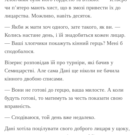
чи п’ятеро мають хист, що в змозі привести їх до
лицарства. Можливо, навіть десяток.
— Якби ж мати хоч одного, зате такого, як ви. —
Колись настане день, і їй знадобиться кожен лицар.
— Ваші хлопчики покажуть кінний герць? Мені б
сподобалося.
Візерис розповідав їй про турніри, які бачив у
Семицарстві. Але сама Дані ще ніколи не бачила
кінного двобою списами.
— Вони не готові до герцю, ваша милосте. А коли
будуть готові, то матимуть за честь показати свою
вправність.
— Сподіваюся, той день вже недалеко.
Дані хотіла поцілувати свого доброго лицаря у щоку,