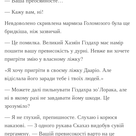
— Ваша преосяйносте…
— Кажу вам, ні!
Невдоволено скривлена мармиза Голомозого була ще
бридкіша, ніж зазвичай.
— Це помилка. Великий Хазяїн Гіздахр має намір
пошити вашу превисокість у дурні. Невже ви хочете
пригріти змію у власному ліжку?
«Я хочу пригріти в своєму ліжку Дааріо. Але
відіслала його заради тебе і твоїх людей.»
— Можете далі пильнувати Гіздахра зо’Лорака, але
ні в якому разі не завдавати йому шкоди. Це
зрозуміло?
— Я не глухий, препишносте. Слухаю і корюся
наказові. — З одного рукава Скахаз видобув сувій
пергамену. — Вашій превисокості варто на це