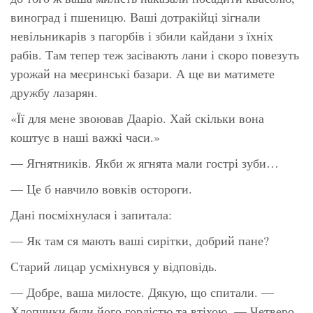
виноград і пшеницю. Ваші дотракійці зігнали
невільникарів з пагорбів і збили кайдани з їхніх
рабів. Там тепер теж засівають лани і скоро повезуть
урожай на меєринські базари. А ще ви матимете
дружбу лазарян.
«Її для мене звоював Дааріо. Хай скільки вона
коштує в наші важкі часи.»
— Ягнятників. Якби ж ягнята мали гострі зуби…
— Це б навчило вовків остороги.
Дані посміхнулася і запитала:
— Як там ся мають ваші сирітки, добрий пане?
Старий лицар усміхнувся у відповідь.
— Добре, ваша милосте. Дякую, що спитали. —
Хлопчики були його гордістю та втіхою. — Четверо