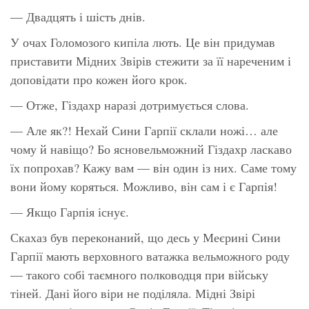
— Двадцять і шість днів.
У очах Голомозого кипіла лють. Це він придумав
приставити Мідних Звірів стежити за її нареченим і
доповідати про кожен його крок.
— Отже, Гіздахр наразі дотримується слова.
— Але як?! Нехай Сини Гарпії склали ножі… але
чому й навіщо? Бо ясновельможний Гіздахр ласкаво
їх попрохав? Кажу вам — він один із них. Саме тому
вони йому коряться. Можливо, він сам і є Гарпія!
— Якщо Гарпія існує.
Скахаз був переконаний, що десь у Меєрині Сини
Гарпії мають верховного ватажка вельможного роду
— такого собі таємного полководця при війську
тіней. Дані його віри не поділяла. Мідні Звірі