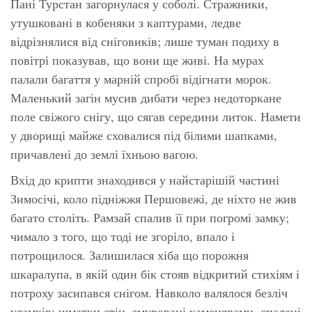
Пані Турстан загорнулася у соболі. Стражники,
утушковані в кобеняки з каптурами, ледве
відрізнялися від сніговиків; лише туман подиху в
повітрі показував, що вони ще живі. На мурах
палали багаття у марній спробі відігнати морок.
Маленький загін мусив дибати через недоторкане
поле свіжого снігу, що сягав середини литок. Намети
у дворищі майже сховалися під білими шапками,
причавлені до землі їхньою вагою.
Вхід до крипти знаходився у найстарішій частині
Зимосічі, коло підніжжя Першовежі, де ніхто не жив
багато століть. Рамзай спалив її при погромі замку;
чимало з того, що тоді не згоріло, впало і
потрощилося. Залишилася хіба що порожня
шкаралупа, в якій один бік стояв відкритий стихіям і
потроху засипався снігом. Навколо валялося безліч
уламків: шматки стін, змуровані каменярами, спалені