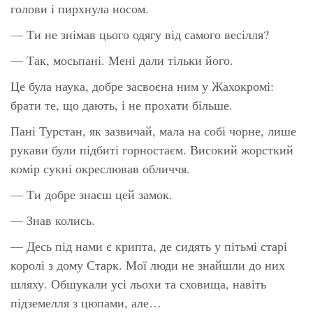
голови і пирхнула носом.
— Ти не знімав цього одягу від самого весілля?
— Так, мосьпані. Мені дали тільки його.
Це була наука, добре засвоєна ним у Жахокромі:
брати те, що дають, і не прохати більше.
Пані Турстан, як зазвичай, мала на собі чорне, лише
рукави були підбиті горностаєм. Високий жорсткий
комір сукні окреслював обличчя.
— Ти добре знаєш цей замок.
— Знав колись.
— Десь під нами є крипта, де сидять у пітьмі старі
королі з дому Старк. Мої люди не знайшли до них
шляху. Обшукали усі льохи та сховища, навіть
підземелля з цюпами, але…