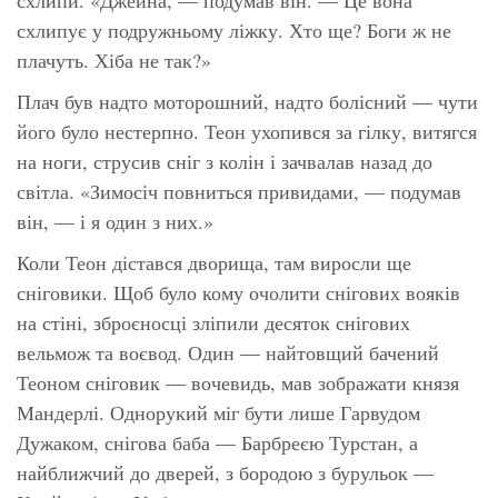
схлипує у подружньому ліжку. Хто ще? Боги ж не
плачуть. Хіба не так?»
Плач був надто моторошний, надто болісний — чути
його було нестерпно. Теон ухопився за гілку, витягся
на ноги, струсив сніг з колін і зачвалав назад до
світла. «Зимосіч повниться привидами, — подумав
він, — і я один з них.»
Коли Теон дістався дворища, там виросли ще
сніговики. Щоб було кому очолити снігових вояків
на стіні, зброєносці зліпили десяток снігових
вельмож та воєвод. Один — найтовщий бачений
Теоном сніговик — вочевидь, мав зображати князя
Мандерлі. Однорукий міг бути лише Гарвудом
Дужаком, снігова баба — Барбреєю Турстан, а
найближчий до дверей, з бородою з бурульок —