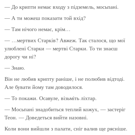
— До крипти немає входу з підземель, мосьпані.
— А ти можеш показати той вхід?
— Там нічого немає, крім…
— …мертвих Старків? Авжеж. Так сталося, що мої
улюблені Старки — мертві Старки. То ти знаєш
дорогу чи ні?
— Знаю.
Він не любив крипту раніше, і не полюбив відтоді.
Але бувати йому там доводилося.
— То покажи. Осавуле, візьміть ліхтар.
— Мосьпані знадобиться теплий кожух, — застеріг
Теон. — Доведеться вийти назовні.
Коли вони вийшли з палати, сніг валив ще рясніше.