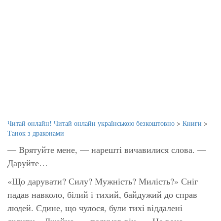
Читай онлайн! Читай онлайн українською безкоштовно
>
Книги
>
Танок з драконами
— Врятуйте мене, — нарешті вичавилися слова. —
Даруйте…
«Що дарувати? Силу? Мужність? Милість?» Сніг
падав навколо, білий і тихий, байдужий до справ
людей. Єдине, що чулося, були тихі віддалені
схлипи. «Джейна, — подумав він. — Це вона