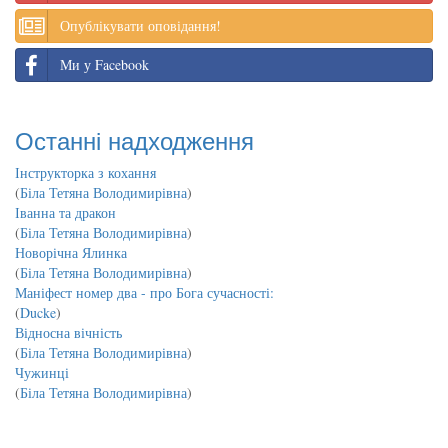
Опублікувати оповідання!
Ми у Facebook
Останні надходження
Інструкторка з кохання
(
Біла Тетяна Володимирівна
)
Іванна та дракон
(
Біла Тетяна Володимирівна
)
Новорічна Ялинка
(
Біла Тетяна Володимирівна
)
Маніфест номер два - про Бога сучасності:
(
Ducke
)
Відносна вічність
(
Біла Тетяна Володимирівна
)
Чужинці
(
Біла Тетяна Володимирівна
)