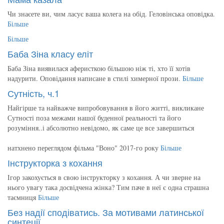
Чи знаєете ви, чим ласує ваша колега на обід. Геловінська оповідка.
Більше
Більше
Баба Зіна класу еліт
Баба Зіна виявилася аферисткою більшою ніж ті, хто її хотів
надурити. Оповідання написане в стилі химерної прози.
Більше
Сутність, ч.1
Найгірше та найважче випробовування в його житті, викликане
Сутності поза межами нашої буденної реальності та його
розуміння..і абсолютно невідомо, як саме це все завершиться
натхнено переглядом фільма "Воно" 2017-го року
Більше
Інструкторка з кохання
Ігор закохується в свою інструкторку з кохання. А чи зверне на
нього увагу така досвідчена жінка? Тим паче в неї є одна страшна
таємниця
Більше
Без надії сподіватись. За мотивами латинської
синтеції.