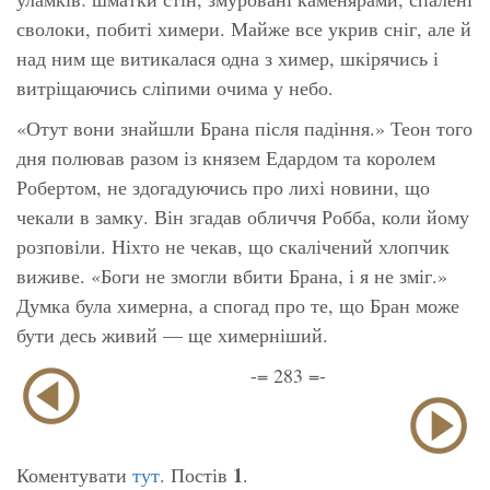
сволоки, побиті химери. Майже все укрив сніг, але й
над ним ще витикалася одна з химер, шкірячись і
витріщаючись сліпими очима у небо.
«Отут вони знайшли Брана після падіння.» Теон того
дня полював разом із князем Едардом та королем
Робертом, не здогадуючись про лихі новини, що
чекали в замку. Він згадав обличчя Робба, коли йому
розповіли. Ніхто не чекав, що скалічений хлопчик
виживе. «Боги не змогли вбити Брана, і я не зміг.»
Думка була химерна, а спогад про те, що Бран може
бути десь живий — ще химерніший.
-= 283 =-
1
Коментувати
тут
. Постів
.