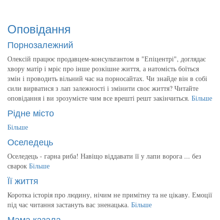
Оповідання
Порнозалежний
Олексій працює продавцем-консультантом в "Епіцентрі", доглядає
хвору матір і мріє про інше розкішне життя, а натомість боїться
змін і проводить вільний час на порносайтах. Чи знайде він в собі
сили вирватися з лап залежності і змінити своє життя? Читайте
оповідання і ви зрозумієте чим все врешті решт закінчиться.
Більше
Рідне місто
Більше
Оселедець
Оселедець - гарна риба! Навіщо віддавати її у лапи ворога ... без
сварок
Більше
Її життя
Коротка історія про людину, нічим не примітну та не цікаву. Емоції
під час читання застануть вас зненацька.
Більше
Мама казала