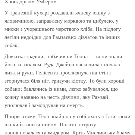
Хвойдорізом Умбером.
У трапезній кухарі роздавали ячневу юшку з
яловичиною, заправлену морквою та цибулею, у
миски з учорашнього черствого хліба. На підлогу
летіли недоїдки для Рамзаєвих дівчаток та інших
собак.
Дівчатка зраділи, побачивши Теона — вони знали
його за запахом. Руда Джейна наскочила і почала
лизати руки, Гелісента прослизнула під стіл і
згорнулася біля ніг, гризучи кістку. То були хороші
собаки; бавлячись із ними, легко забувалося, що
кожну названо на честь дівчини, яку Рамзай
уполював і замордував на смерть.
Попри втому, Теон знайшов у собі охоту з’їсти трохи
юшки й запити пивом. Палата потроху
наповнювалася гармидером. Крізь Мисливську браму