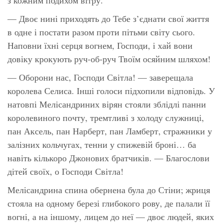
— Двоє нині приходять до Тебе з’єднати свої життя
в одне і постати разом проти пітьми світу сього.
Наповни їхні серця вогнем, Господи, і хай вони
довіку крокують руч-об-руч Твоїм осяйним шляхом!
— Оборони нас, Господи Світла! — заверещала
королева Селиса. Інші голоси підхопили відповідь. У
натовпі Мелісандриних вірян стояли зблідлі панни
королевиного почту, тремтливі з холоду служниці,
пан Аксель, пан Нарберт, пан Ламберт, стражники у
залізних кольчугах, тенни у спижевій броні… ба
навіть кількоро Джонових братчиків. — Благослови
дітей своїх, о Господи Світла!
Мелісандрина спина обернена була до Стіни; жриця
стояла на одному березі глибокого рову, де палали її
вогні, а на іншому, лицем до неї — двоє людей, яких