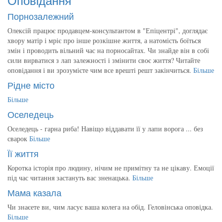
Порнозалежний
Олексій працює продавцем-консультантом в "Епіцентрі", доглядає
хвору матір і мріє про інше розкішне життя, а натомість боїться
змін і проводить вільний час на порносайтах. Чи знайде він в собі
сили вирватися з лап залежності і змінити своє життя? Читайте
оповідання і ви зрозумієте чим все врешті решт закінчиться.
Більше
Рідне місто
Більше
Оселедець
Оселедець - гарна риба! Навіщо віддавати її у лапи ворога ... без
сварок
Більше
Її життя
Коротка історія про людину, нічим не примітну та не цікаву. Емоції
під час читання застануть вас зненацька.
Більше
Мама казала
Чи знаєете ви, чим ласує ваша колега на обід. Геловінська оповідка.
Більше