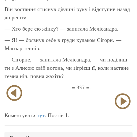
Він востаннє стиснув дівчині руку і відступив назад
до решти.
— Хто бере сю жінку? — запитала Мелісандра.
— Я! — брязнув себе в груди кулаком Сігорн. —
Магнар теннів.
— Сігорне, — запитала Мелісандра, — чи поділиш
ти з Алисою свій вогонь, чи зігрієш її, коли настане
темна ніч, повна жахіть?
-= 337 =-
1
Коментувати
тут
. Постів
.