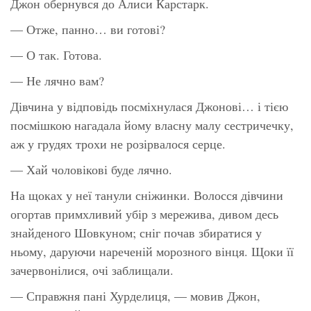
Джон обернувся до Алиси Карстарк.
— Отже, панно… ви готові?
— О так. Готова.
— Не лячно вам?
Дівчина у відповідь посміхнулася Джонові… і тією
посмішкою нагадала йому власну малу сестричечку,
аж у грудях трохи не розірвалося серце.
— Хай чоловікові буде лячно.
На щоках у неї танули сніжинки. Волосся дівчини
огортав примхливий убір з мережива, дивом десь
знайденого Шовкуном; сніг почав збиратися у
ньому, даруючи нареченій морозного вінця. Щоки її
зачервонілися, очі заблищали.
— Справжня пані Хурделиця, — мовив Джон,