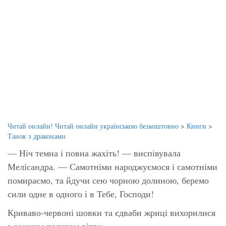
Читай онлайн! Читай онлайн українською безкоштовно
>
Книги
>
Танок з драконами
— Ніч темна і повна жахіть! — виспівувала
Мелісандра. — Самотніми народжуємося і самотніми
помираємо, та йдучи сею чорною долиною, беремо
сили одне в одного і в Тебе, Господи!
Криваво-червоні шовки та єдваби жриці вихорилися
з кожним подихом вітру.