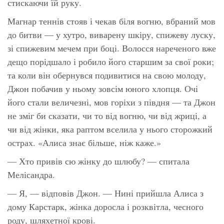
стискаючи їй руку.
Магнар теннів стояв і чекав біля вогню, вбраний мов
до битви — у хутро, виварену шкіру, спижеву луску,
зі спижевим мечем при боці. Волосся нареченого вже
дещо порідшало і робило його старшим за свої роки;
та коли він обернувся подивитися на свою молоду,
Джон побачив у ньому зовсім юного хлопця. Очі
його стали величезні, мов горіхи з півдня — та Джон
не зміг би сказати, чи то від вогню, чи від жриці, а
чи від жінки, яка раптом вселила у нього сторожкий
острах. «Алиса знає більше, ніж каже.»
— Хто привів сю жінку до шлюбу? — спитала
Мелісандра.
— Я, — відповів Джон. — Нині прийшла Алиса з
дому Карстарк, жінка доросла і розквітла, чесного
роду, шляхетної крові.