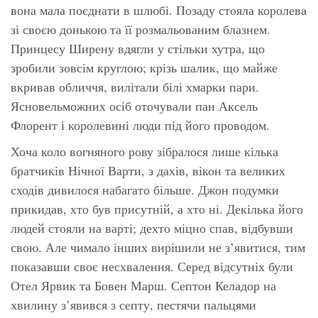
вона мала поєднати в шлюбі. Позаду стояла королева
зі своєю донькою та її розмальованим блазнем.
Принцесу Ширену вдягли у стільки хутра, що
зробили зовсім круглою; крізь шалик, що майже
вкривав обличчя, вилітали білі хмарки пари.
Ясновельможних осіб оточували пан Аксель
Флорент і королевині люди під його проводом.
Хоча коло вогняного рову зібралося лише кілька
братчиків Нічної Варти, з дахів, вікон та великих
сходів дивилося набагато більше. Джон подумки
прикидав, хто був присутній, а хто ні. Декілька його
людей стояли на варті; дехто міцно спав, відбувши
свою. Але чимало інших вирішили не з’явитися, тим
показавши своє несхвалення. Серед відсутніх були
Отел Ярвик та Бовен Марш. Септон Келадор на
хвилину з’явився з септу, пестячи пальцями