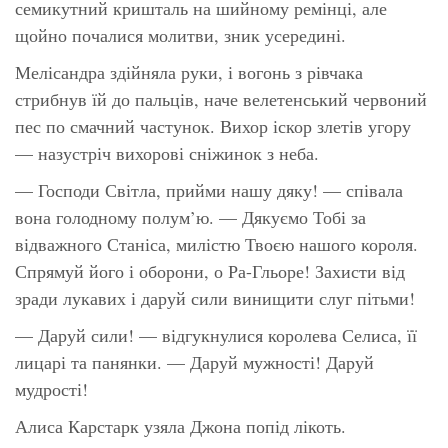
семикутний кришталь на шийному ремінці, але
щойно почалися молитви, зник усередині.
Мелісандра здійняла руки, і вогонь з рівчака
стрибнув їй до пальців, наче велетенський червоний
пес по смачний частунок. Вихор іскор злетів угору
— назустріч вихорові сніжинок з неба.
— Господи Світла, прийми нашу дяку! — співала
вона голодному полум’ю. — Дякуємо Тобі за
відважного Станіса, милістю Твоєю нашого короля.
Спрямуй його і оборони, о Ра-Гльоре! Захисти від
зради лукавих і даруй сили винищити слуг пітьми!
— Даруй сили! — відгукнулися королева Селиса, її
лицарі та панянки. — Даруй мужності! Даруй
мудрості!
Алиса Карстарк узяла Джона попід лікоть.