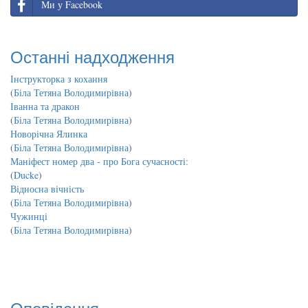
Ми у Facebook
Останні надходження
Інструкторка з кохання
(
Біла Тетяна Володимирівна
)
Іванна та дракон
(
Біла Тетяна Володимирівна
)
Новорічна Ялинка
(
Біла Тетяна Володимирівна
)
Маніфест номер два - про Бога сучасності:
(
Ducke
)
Відносна вічність
(
Біла Тетяна Володимирівна
)
Чужинці
(
Біла Тетяна Володимирівна
)
Оповідання