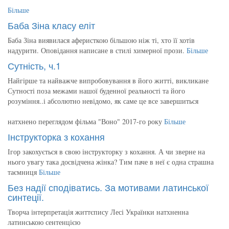
Більше
Баба Зіна класу еліт
Баба Зіна виявилася аферисткою більшою ніж ті, хто її хотів
надурити. Оповідання написане в стилі химерної прози.
Більше
Сутність, ч.1
Найгірше та найважче випробовування в його житті, викликане
Сутності поза межами нашої буденної реальності та його
розуміння..і абсолютно невідомо, як саме це все завершиться
натхнено переглядом фільма "Воно" 2017-го року
Більше
Інструкторка з кохання
Ігор закохується в свою інструкторку з кохання. А чи зверне на
нього увагу така досвідчена жінка? Тим паче в неї є одна страшна
таємниця
Більше
Без надії сподіватись. За мотивами латинської
синтеції.
Творча інтерпретація життєпису Лесі Українки натхненна
латинською сентенцією