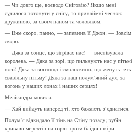
— Чи довго ще, воєводо Сніговію? Якщо мені
судилося потонути у снігу, то принаймні чесною
дружиною, за своїм паном та чоловіком.
— Вже скоро, панно, — запевнив її Джон. — Зовсім
скоро.
— Дяка за сонце, що зігріває нас! — виспівувала
королева. — Дяка за зорі, що пильнують нас у пітьмі
ночі! Дяка за вогнища і смолоскипи, що женуть геть
свавільну пітьму! Дяка за наш полум’яний дух, за
вогонь у наших лонах і наших серцях!
Мелісандра мовила:
— Хай вийдуть наперед ті, хто бажають з’єднатися.
Полум’я відкидало її тінь на Стіну позаду; рубін
криваво мерехтів на горлі проти блідої шкіри.