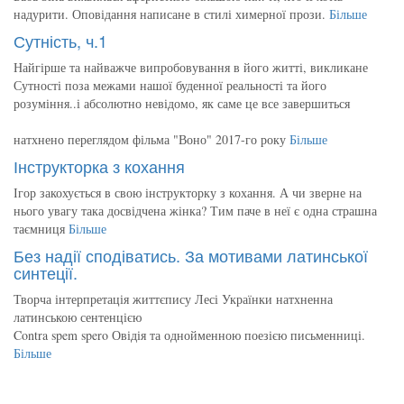
надурити. Оповідання написане в стилі химерної прози.
Більше
Сутність, ч.1
Найгірше та найважче випробовування в його житті, викликане
Сутності поза межами нашої буденної реальності та його
розуміння..і абсолютно невідомо, як саме це все завершиться
натхнено переглядом фільма "Воно" 2017-го року
Більше
Інструкторка з кохання
Ігор закохується в свою інструкторку з кохання. А чи зверне на
нього увагу така досвідчена жінка? Тим паче в неї є одна страшна
таємниця
Більше
Без надії сподіватись. За мотивами латинської
синтеції.
Творча інтерпретація життєпису Лесі Українки натхненна
латинською сентенцією
Contra spem spero Овідія та однойменною поезією письменниці.
Більше