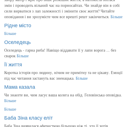
змін і проводить вільний час на порносайтах. Чи знайде він в собі
сили вирватися з лап залежності і змінити своє життя? Читайте
оповідання і ви зрозумієте чим все врешті решт закінчиться.
Більше
Рідне місто
Більше
Оселедець
Оселедець - гарна риба! Навіщо віддавати її у лапи ворога ... без
сварок
Більше
Її життя
Коротка історія про людину, нічим не примітну та не цікаву. Емоції
під час читання застануть вас зненацька.
Більше
Мама казала
Чи знаєете ви, чим ласує ваша колега на обід. Геловінська оповідка.
Більше
Більше
Баба Зіна класу еліт
Баба Зіна виявилася аферисткою більшою ніж ті, хто її хотів