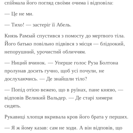
спіймала його погляд своїми очима і відповіла:
— Це не ми.
— Тихо! — застеріг її Абель.
Князь Рамзай спустився з помосту до мертвого тіла.
Його батько повільно підвівся з місця — блідоокий,
непорушний, урочистий обличчям.
— Ниций вчинок. — Уперше голос Руза Болтона
пролунав досить гучно, щоб усі почули, не
дослухаючись. — Де знайшли тіло?
— Попід отією вежею, що в руїнах, пане князю, —
відповів Великий Вальдер. — Де старі химери
сидять.
Рукавиці хлопця вкривала кров його брата у перших.
— Я ж йому казав: сам не ходи. А він відповів, що