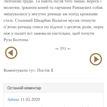
Лютонові груди. Та навіть після того лайки, вереск і
молитви, іржання коней та гарчання Рамзаєвих собак
змішувалися у могутнє ревище аж попід кроквами
стелі. Сталевий Шкарбан Вальтон мусив гепнути
п’ятою ратища списа по підлозі з десяток разів, перш
ніж у палаті всі замовкли настільки, щоб почути
Руза Болтона.
-= 351 =-
1
Коментувати
тут
. Постів
.
Останній коментар
Admin
11.02.2020