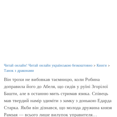
Читай онлайн! Читай онлайн українською безкоштовно
>
Книги
>
Танок з драконами
Він трохи не вибовкав таємницю, коли Робина
доправила його до Абеля, що сидів у руїні Згорілої
Башти, але в останню мить стримав язика. Співець
мав твердий намір здиміти з замку з донькою Едарда
Старка. Якби він дізнався, що молода дружина князя
Рамзая — всього лише вилупок управителя…