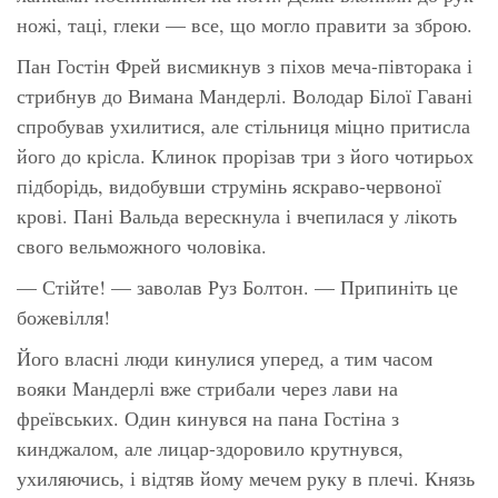
ножі, таці, глеки — все, що могло правити за зброю.
Пан Гостін Фрей висмикнув з піхов меча-півторака і
стрибнув до Вимана Мандерлі. Володар Білої Гавані
спробував ухилитися, але стільниця міцно притисла
його до крісла. Клинок прорізав три з його чотирьох
підборідь, видобувши струмінь яскраво-червоної
крові. Пані Вальда верескнула і вчепилася у лікоть
свого вельможного чоловіка.
— Стійте! — заволав Руз Болтон. — Припиніть це
божевілля!
Його власні люди кинулися уперед, а тим часом
вояки Мандерлі вже стрибали через лави на
фреївських. Один кинувся на пана Гостіна з
кинджалом, але лицар-здоровило крутнувся,
ухиляючись, і відтяв йому мечем руку в плечі. Князь