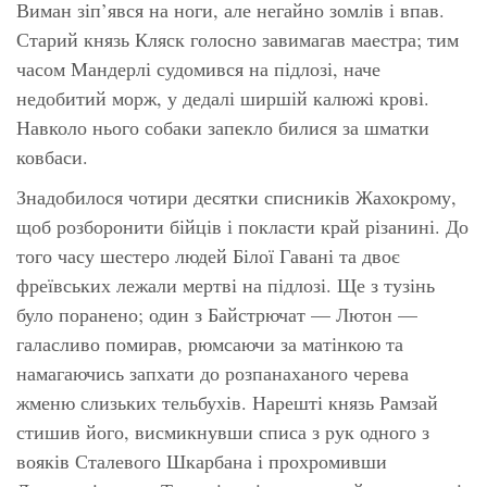
Виман зіп’явся на ноги, але негайно зомлів і впав.
Старий князь Кляск голосно завимагав маестра; тим
часом Мандерлі судомився на підлозі, наче
недобитий морж, у дедалі ширшій калюжі крові.
Навколо нього собаки запекло билися за шматки
ковбаси.
Знадобилося чотири десятки списників Жахокрому,
щоб розборонити бійців і покласти край різанині. До
того часу шестеро людей Білої Гавані та двоє
фреївських лежали мертві на підлозі. Ще з тузінь
було поранено; один з Байстрючат — Лютон —
галасливо помирав, рюмсаючи за матінкою та
намагаючись запхати до розпанаханого черева
жменю слизьких тельбухів. Нарешті князь Рамзай
стишив його, висмикнувши списа з рук одного з
вояків Сталевого Шкарбана і прохромивши