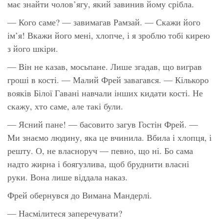
має знайти чолов’ягу, який завинив йому срібла.
— Кого саме? — завимагав Рамзай. — Скажи його
ім’я! Вкажи його мені, хлопче, і я зроблю тобі кирею
з його шкіри.
— Він не казав, мосьпане. Лише згадав, що виграв
гроші в кості. — Малий Фрей завагався. — Кількоро
вояків Білої Гавані навчали інших кидати кості. Не
скажу, хто саме, але такі були.
— Ясний пане! — басовито загув Гостін Фрей. —
Ми знаємо людину, яка це вчинила. Вбила і хлопця, і
решту. О, не власноруч — певно, що ні. Бо сама
надто жирна і боягузлива, щоб бруднити власні
руки. Вона лише віддала наказ.
Фрей обернувся до Вимана Мандерлі.
— Насмілитеся заперечувати?