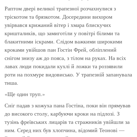
Раптом двері великої трапезної розчахнулися з
тріскотом та брязкотом. Досередини вихором
увірвався крижаний вітер і хмара блискучих
кришталиків, що замиготіли у повітрі білими та
блакитними іскрами. Слідом важкими широкими
кроками увійшов пан Гостін Фрей, обліплений
снігом знизу аж до пояса, з тілом на руках. На всіх
лавах люди покидали кухлі й ложки та роззявили
роти на похмуре видовисько. У трапезній запанувала
тиша.
«Ще один труп.»
Сніг падав з кожуха пана Гостіна, поки він прямував
до високого столу, карбуючи кроки на підлозі. З
тузінь фреївських лицарів та стражників увійшли за
ним. Серед них був хлопчина, відомий Теонові —