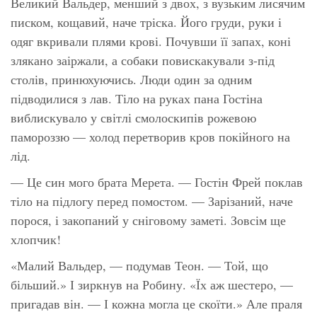
Великий Вальдер, менший з двох, з вузьким лисячим
писком, кощавий, наче тріска. Його груди, руки і
одяг вкривали плями крові. Почувши її запах, коні
злякано заіржали, а собаки повискакували з-під
столів, принюхуючись. Люди один за одним
підводилися з лав. Тіло на руках пана Гостіна
виблискувало у світлі смолоскипів рожевою
памороззю — холод перетворив кров покійного на
лід.
— Це син мого брата Мерета. — Гостін Фрей поклав
тіло на підлогу перед помостом. — Зарізаний, наче
порося, і закопаний у сніговому заметі. Зовсім ще
хлопчик!
«Малий Вальдер, — подумав Теон. — Той, що
більший.» І зиркнув на Робину. «Їх аж шестеро, —
пригадав він. — І кожна могла це скоїти.» Але праля