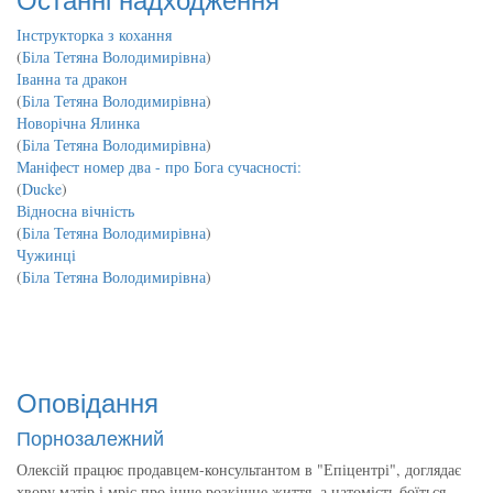
Інструкторка з кохання
(
Біла Тетяна Володимирівна
)
Іванна та дракон
(
Біла Тетяна Володимирівна
)
Новорічна Ялинка
(
Біла Тетяна Володимирівна
)
Маніфест номер два - про Бога сучасності:
(
Ducke
)
Відносна вічність
(
Біла Тетяна Володимирівна
)
Чужинці
(
Біла Тетяна Володимирівна
)
Оповідання
Порнозалежний
Олексій працює продавцем-консультантом в "Епіцентрі", доглядає
хвору матір і мріє про інше розкішне життя, а натомість боїться