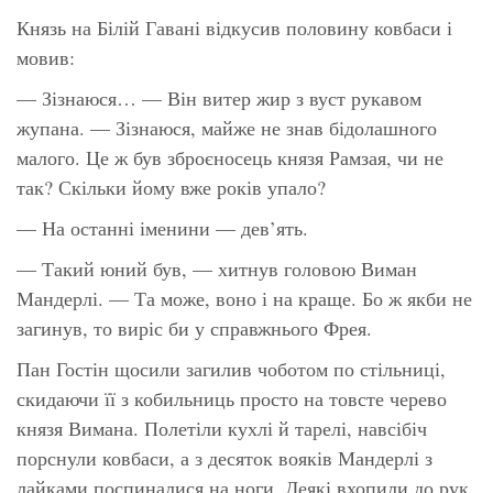
Князь на Білій Гавані відкусив половину ковбаси і
мовив:
— Зізнаюся… — Він витер жир з вуст рукавом
жупана. — Зізнаюся, майже не знав бідолашного
малого. Це ж був зброєносець князя Рамзая, чи не
так? Скільки йому вже років упало?
— На останні іменини — дев’ять.
— Такий юний був, — хитнув головою Виман
Мандерлі. — Та може, воно і на краще. Бо ж якби не
загинув, то виріс би у справжнього Фрея.
Пан Гостін щосили загилив чоботом по стільниці,
скидаючи її з кобильниць просто на товсте черево
князя Вимана. Полетіли кухлі й тарелі, навсібіч
порснули ковбаси, а з десяток вояків Мандерлі з
лайками поспиналися на ноги. Деякі вхопили до рук