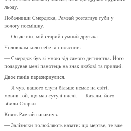
льоду.
Побачивши Смердюка, Рамзай розтягнув губи у
вологу посмішку.
— Осьде він, мій старий сумний друзяка.
Чоловікам коло себе він пояснив:
— Смердюк був зі мною від самого дитинства. Його
подарував мені панотець на знак любові та приязні.
Двоє панів перезирнулися.
— Я чув, вашого слуги більше немає на світі, —
мовив той, що мав сутулі плечі. — Казали, його
вбили Старки.
Князь Рамзай гигикнув.
— Залізняки полюбляють казати: що мертве, те вже