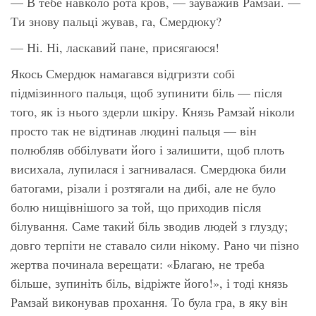
— В тебе навколо рота кров, — зауважив Рамзай. —
Ти знову пальці жував, га, Смердюку?
— Ні. Ні, ласкавий пане, присягаюся!
Якось Смердюк намагався відгризти собі
підмізинного пальця, щоб зупинити біль — після
того, як із нього здерли шкіру. Князь Рамзай ніколи
просто так не відтинав людині пальця — він
полюбляв оббілувати його і залишити, щоб плоть
висихала, лупилася і загнивалася. Смердюка били
батогами, різали і розтягали на дибі, але не було
болю нищівнішого за той, що приходив після
білування. Саме такий біль зводив людей з глузду;
довго терпіти не ставало сили нікому. Рано чи пізно
жертва починала верещати: «Благаю, не треба
більше, зупиніть біль, відріжте його!», і тоді князь
Рамзай виконував прохання. То була гра, в яку він