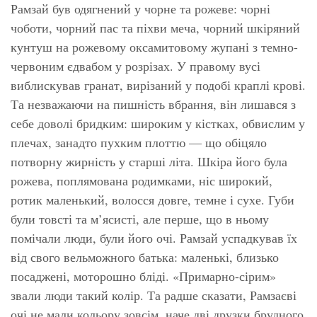
Рамзай був одягнений у чорне та рожеве: чорні
чоботи, чорний пас та піхви меча, чорний шкіряний
кунтуш на рожевому оксамитовому жупані з темно-
червоним єдвабом у розрізах. У правому вусі
виблискував гранат, вирізаний у подобі краплі крові.
Та незважаючи на пишність вбрання, він лишався з
себе доволі бридким: широким у кістках, обвислим у
плечах, занадто пухким плоттю — що обіцяло
потворну жирність у старші літа. Шкіра його була
рожева, поплямована родимками, ніс широкий,
ротик маленький, волосся довге, темне і сухе. Губи
були товсті та м’ясисті, але перше, що в ньому
помічали люди, були його очі. Рамзай успадкував їх
від свого вельможного батька: маленькі, близько
посаджені, моторошно бліді. «Примарно-сірим»
звали люди такий колір. Та радше сказати, Рамзаєві
очі не мали кольору зовсім, наче дві друзки брудного