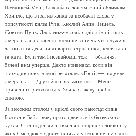
Потанцюй-Мені, білявий та зовсім юний обличчям.
Хрипло, що втратив язика за необачні слова у
присутності князя Руза. Кислий Алин. Гицель.
Жовтий Пуць. Далі, нижче солі, сиділи інші, яких
Смердюк знав наочно, коли не за іменами: служиві
латники та десятники варти, стражники, ключники
та кати. Були там і незнайомці теж — обличчя,
бачені ним уперше. Дехто кривився, коли він
проходив повз, а інші реготали. «Гості, — подумав
Смердюк. — Друзі його вельможності. Мене
привели їх розважити.» Холодок жаху пробіг
спиною.
За високим столом у кріслі свого панотця сидів
Болтонів Байстрюк, пригощаючись із батькового
кухля. Стіл поділяли з ним двоє старих чоловіків, у
яких Смердюк з одного погляду упізнав вельможних