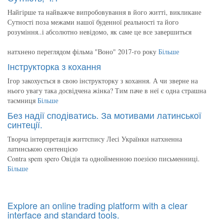
Найгірше та найважче випробовування в його житті, викликане
Сутності поза межами нашої буденної реальності та його
розуміння..і абсолютно невідомо, як саме це все завершиться
натхнено переглядом фільма "Воно" 2017-го року
Більше
Інструкторка з кохання
Ігор закохується в свою інструкторку з кохання. А чи зверне на
нього увагу така досвідчена жінка? Тим паче в неї є одна страшна
таємниця
Більше
Без надії сподіватись. За мотивами латинської
синтеції.
Творча інтерпретація життєпису Лесі Українки натхненна
латинською сентенцією
Contra spem spero Овідія та однойменною поезією письменниці.
Більше
Explore an online trading platform with a clear
interface and standard tools.