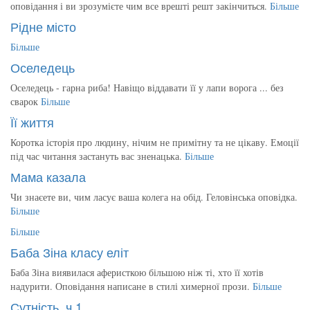
оповідання і ви зрозумієте чим все врешті решт закінчиться.
Більше
Рідне місто
Більше
Оселедець
Оселедець - гарна риба! Навіщо віддавати її у лапи ворога ... без
сварок
Більше
Її життя
Коротка історія про людину, нічим не примітну та не цікаву. Емоції
під час читання застануть вас зненацька.
Більше
Мама казала
Чи знаєете ви, чим ласує ваша колега на обід. Геловінська оповідка.
Більше
Більше
Баба Зіна класу еліт
Баба Зіна виявилася аферисткою більшою ніж ті, хто її хотів
надурити. Оповідання написане в стилі химерної прози.
Більше
Сутність, ч.1