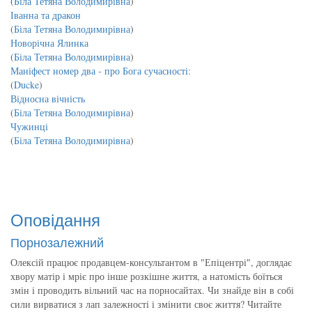
(
Біла Тетяна Володимирівна
)
Іванна та дракон
(
Біла Тетяна Володимирівна
)
Новорічна Ялинка
(
Біла Тетяна Володимирівна
)
Маніфест номер два - про Бога сучасності:
(
Ducke
)
Відносна вічність
(
Біла Тетяна Володимирівна
)
Чужинці
(
Біла Тетяна Володимирівна
)
Оповідання
Порнозалежний
Олексій працює продавцем-консультантом в "Епіцентрі", доглядає
хвору матір і мріє про інше розкішне життя, а натомість боїться
змін і проводить вільний час на порносайтах. Чи знайде він в собі
сили вирватися з лап залежності і змінити своє життя? Читайте