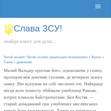
Слава ЗСУ!
знайди книгу для душі...
Читай онлайн! Читай онлайн українською безкоштовно
>
Книги
>
Танок з драконами
Малий Вальдер прогнав його, підпихаючи у спину,
проходом між довгими столами, де вечеряла залога
замку. Він відчував на собі численні очі. Найкращі
місця коло помосту обіймали улюбленці Рамзая,
котрих кликали Байстрючатами. Бен Кістяк —
старий доїжджачий при улюблених мисливських
хортах його вельможності. Дамон на прізвисько