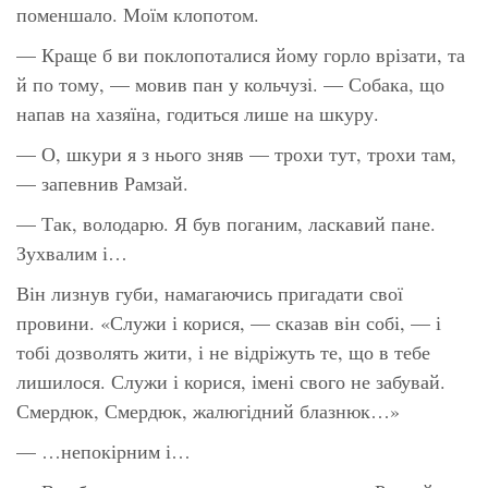
поменшало. Моїм клопотом.
— Краще б ви поклопоталися йому горло врізати, та
й по тому, — мовив пан у кольчузі. — Собака, що
напав на хазяїна, годиться лише на шкуру.
— О, шкури я з нього зняв — трохи тут, трохи там,
— запевнив Рамзай.
— Так, володарю. Я був поганим, ласкавий пане.
Зухвалим і…
Він лизнув губи, намагаючись пригадати свої
провини. «Служи і корися, — сказав він собі, — і
тобі дозволять жити, і не відріжуть те, що в тебе
лишилося. Служи і корися, імені свого не забувай.
Смердюк, Смердюк, жалюгідний блазнюк…»
— …непокірним і…