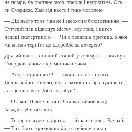
не помре, ба постане знов, тверде і непохитне. Ось
як Смердюк. Хай від нього і тхне могилою.
— Від нього тхне гівном і засохлим блювотинням. —
Сутулий пан відкинув кістку, яку гриз, і витер
пальці скатертиною. — Чи є поважна причина, з якої
ми маємо терпіти це одоробло за вечерею?
Другий пан — ставний старий у кольчузі — оглянув
Смердюка своїми кремінними очима.
— Ану ж придивися! — закликав він іншого. —
Волосся його збіліло, він втратив півтора пуди ваги,
але це не слуга. Хіба ти забув?
— Отакої! Невже це він? Старків вихованець.
Завжди зуби шкірив.
— Тепер не дуже шкірить, — зізнався князь Рамзай.
— Тих його гарненьких білих зубиків трохи