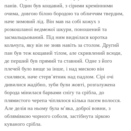
панів. Один був кощавий, з сірими кремінними
очима, довгою білою бородою та обличчям твердим,
наче зимовий лід. Він мав на собі кожух з
розкошланої ведмежої шкури, поношений та
засмальцьований. Під ним виднілася коротка
кольчуга, яку він не зняв навіть за столом. Другий
пан був теж кощавий тілом, але скривлений всюди,
де перший був прямий та ставний. Одне з його
плечей було вище за інше, і над мискою він
схилявся, наче стерв’ятник над падлом. Сірі очі
дивилися жадібно, зуби були жовті, розгалужена
борода мінилася барвами снігу та срібла, до
плямистого черепа чіплялося кілька пасем волосся.
Але делія на ньому була м’яка, доброї вовни, з
облямівкою чорного соболя, застібнута зіркою
куваного срібла.