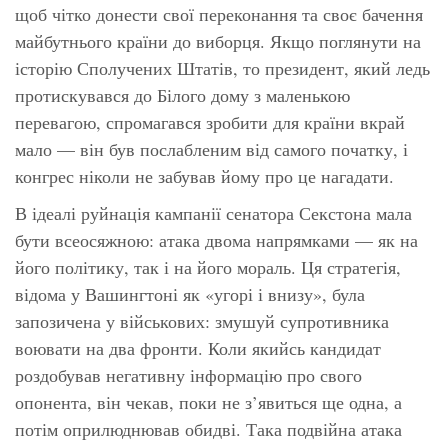
щоб чітко донести свої переконання та своє бачення
майбутнього країни до виборця. Якщо поглянути на
історію Сполучених Штатів, то президент, який ледь
протискувався до Білого дому з маленькою
перевагою, спромагався зробити для країни вкрай
мало — він був послабленим від самого початку, і
конгрес ніколи не забував йому про це нагадати.
В ідеалі руйнація кампанії сенатора Секстона мала
бути всеосяжною: атака двома напрямками — як на
його політику, так і на його мораль. Ця стратегія,
відома у Вашингтоні як «угорі і внизу», була
запозичена у військових:
змушуй супротивника
воювати на два фронти.
Коли якийсь кандидат
роздобував негативну інформацію про свого
опонента, він чекав, поки не з’явиться ще одна, а
потім оприлюднював обидві. Така подвійна атака