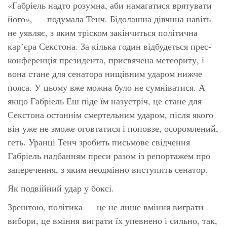
«Габріель надто розумна, аби намагатися врятувати
його», — подумала Тенч. Бідолашна дівчина навіть
не уявляє, з яким тріском закінчиться політична
кар’єра Секстона. За кілька годин відбудеться прес-
конференція президента, присвячена метеориту, і
вона стане для сенатора нищівним ударом нижче
пояса. У цьому вже можна було не сумніватися. А
якщо Габріель Еш піде їм назустріч, це стане для
Секстона останнім смертельним ударом, після якого
він уже не зможе оговтатися і поповзе, осоромлений,
геть. Уранці Тенч зробить письмове свідчення
Габріель надбанням преси разом із репортажем про
заперечення, з яким неодмінно виступить сенатор.
Як подвійний удар у боксі.
Зрештою, політика — це не лише вміння виграти
вибори, це вміння виграти їх упевнено і сильно, так,