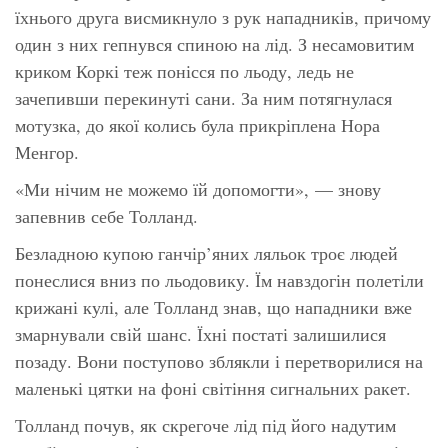
їхнього друга висмикнуло з рук нападників, причому
один з них гепнувся спиною на лід. З несамовитим
криком Коркі теж понісся по льоду, ледь не
зачепивши перекинуті сани. За ним потягнулася
мотузка, до якої колись була прикріплена Нора
Менгор.
«Ми нічим не можемо їй допомогти», — знову
запевнив себе Толланд.
Безладною купою ганчір’яних ляльок троє людей
понеслися вниз по льодовику. Їм навздогін полетіли
крижані кулі, але Толланд знав, що нападники вже
змарнували свій шанс. Їхні постаті залишилися
позаду. Вони поступово зблякли і перетворилися на
маленькі цятки на фоні світіння сигнальних ракет.
Толланд почув, як скрегоче лід під його надутим