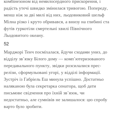
комбінезоном від немилосердного прискорення, і
радість утечі швидко змінилася тривогою. Попереду,
менш ніж за дві милі від них, льодовиковий шельф
Мілна різко і круто обривався, а внизу на глибині ста
футів гуркотіли смертельні хвилі Північного
Льодовитого океану.
52
Марджорі Тенч посміхалася, йдучи сходами униз, до
відділу зв’язку Білого дому — комп’ютеризованого
передавального пункту, звідки розсилалися прес-
релізи, сформульовані угорі, у відділі інформації.
Зустріч із Габріель Еш минула успішно. Достатньо
наляканою була секретарка сенатора, щоб дати
письмове свідчення про їхній зв’язок, чи
недостатньо, але сумнівів не залишалося: цю спробу
варто було зробити.