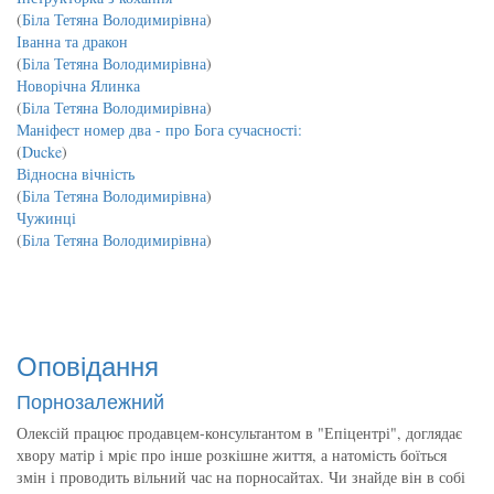
(
Біла Тетяна Володимирівна
)
Іванна та дракон
(
Біла Тетяна Володимирівна
)
Новорічна Ялинка
(
Біла Тетяна Володимирівна
)
Маніфест номер два - про Бога сучасності:
(
Ducke
)
Відносна вічність
(
Біла Тетяна Володимирівна
)
Чужинці
(
Біла Тетяна Володимирівна
)
Оповідання
Порнозалежний
Олексій працює продавцем-консультантом в "Епіцентрі", доглядає
хвору матір і мріє про інше розкішне життя, а натомість боїться
змін і проводить вільний час на порносайтах. Чи знайде він в собі