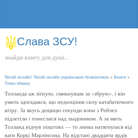
Слава ЗСУ!
знайди книгу для душі...
Читай онлайн! Читай онлайн українською безкоштовно
>
Книги
>
Точка обману
Толланда аж зігнуло, смикнувши за «збрую», і він
умить здогадався, що недооцінив силу катабатичного
вітру. За якусь дещицю секунди вони з Рейчел
підлетіли і понеслися над льодовиком. А за мить
Толланд відчув поштовх — то линва натягнулася від
ваги Коркі Марлінсона. На відстані двадцяти ярдів