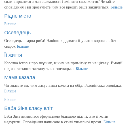
сили вирватися з лап залежності і змінити своє життя? Читайте
оповідання і ви зрозумієте чим все врешті решт закінчиться.
Більше
Рідне місто
Більше
Оселедець
Оселедець - гарна риба! Навіщо віддавати її у лапи ворога ... без
сварок
Більше
Її життя
Коротка історія про людину, нічим не примітну та не цікаву. Емоції
під час читання застануть вас зненацька.
Більше
Мама казала
Чи знаєете ви, чим ласує ваша колега на обід. Геловінська оповідка.
Більше
Більше
Баба Зіна класу еліт
Баба Зіна виявилася аферисткою більшою ніж ті, хто її хотів
надурити. Оповідання написане в стилі химерної прози.
Більше