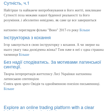
Сутність, ч.1
Найгірше та найважче випробовування в його житті, викликане
Сутності поза межами нашої буденної реальності та його
розуміння..і абсолютно невідомо, як саме це все завершиться
натхнено переглядом фільма "Воно" 2017-го року
Більше
Інструкторка з кохання
Ігор закохується в свою інструкторку з кохання. А чи зверне на
нього увагу така досвідчена жінка? Тим паче в неї є одна страшна
таємниця
Більше
Без надії сподіватись. За мотивами латинської
синтеції.
Творча інтерпретація життєпису Лесі Українки натхненна
латинською сентенцією
Contra spem spero Овідія та однойменною поезією письменниці.
Більше
Explore an online trading platform with a clear