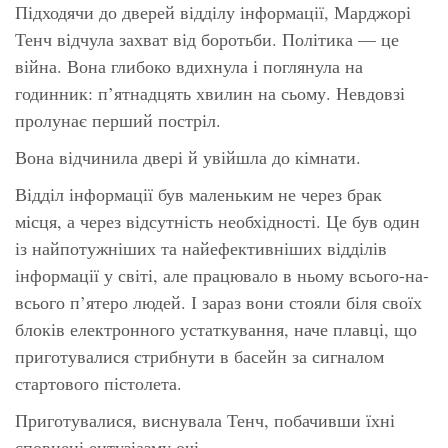
Підходячи до дверей відділу інформації, Марджорі
Тенч відчула захват від боротьби. Політика — це
війна. Вона глибоко вдихнула і поглянула на
годинник: п’ятнадцять хвилин на сьому. Невдовзі
пролунає перший постріл.
Вона відчинила двері й увійшла до кімнати.
Відділ інформації був маленьким не через брак
місця, а через відсутність необхідності. Це був один
із найпотужніших та найефективніших відділів
інформації у світі, але працювало в ньому всього-на-
всього п’ятеро людей. І зараз вони стояли біля своїх
блоків електронного устаткування, наче плавці, що
приготувалися стрибнути в басейн за сигналом
стартового пістолета.
Приготувалися,
виснувала Тенч, побачивши їхні
сповнені ентузіазму очі.