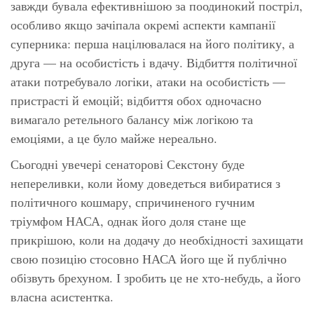
завжди бувала ефективнішою за поодинокий постріл,
особливо якщо зачіпала окремі аспекти кампанії
суперника: перша націлювалася на його політику, а
друга — на особистість і вдачу. Відбиття політичної
атаки потребувало логіки, атаки на особистість —
пристрасті й емоцій; відбиття обох одночасно
вимагало ретельного балансу між логікою та
емоціями, а це було майже нереально.
Сьогодні увечері сенаторові Секстону буде
непереливки, коли йому доведеться вибиратися з
політичного кошмару, спричиненого гучним
тріумфом НАСА, однак його доля стане ще
прикрішою, коли на додачу до необхідності захищати
свою позицію стосовно НАСА його ще й публічно
обізвуть брехуном. І зробить це не хто-небудь, а його
власна асистентка.