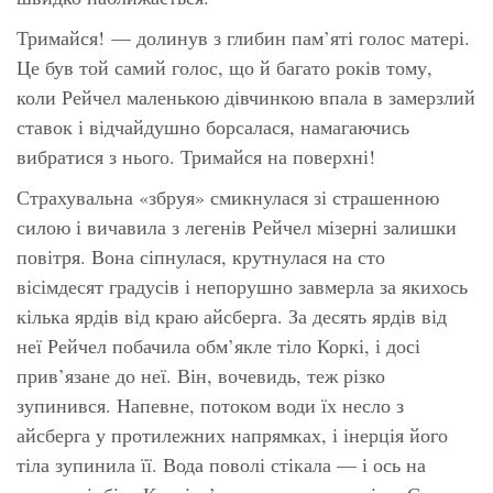
Тримайся!
— долинув з глибин пам’яті голос матері.
Це був той самий голос, що й багато років тому,
коли Рейчел маленькою дівчинкою впала в замерзлий
ставок і відчайдушно борсалася, намагаючись
вибратися з нього.
Тримайся на поверхні!
Страхувальна «збруя» смикнулася зі страшенною
силою і вичавила з легенів Рейчел мізерні залишки
повітря. Вона сіпнулася, крутнулася на сто
вісімдесят градусів і непорушно завмерла за якихось
кілька ярдів від краю айсберга. За десять ярдів від
неї Рейчел побачила обм’якле тіло Коркі, і досі
прив’язане до неї. Він, вочевидь, теж різко
зупинився. Напевне, потоком води їх несло з
айсберга у протилежних напрямках, і інерція його
тіла зупинила її. Вода поволі стікала — і ось на