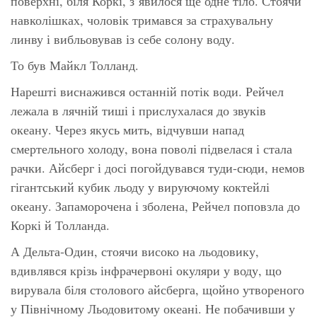
поверхні, біля Коркі, з’явилося ще одне тіло. Стоячи
навколішках, чоловік тримався за страхувальну
линву і вибльовував із себе солону воду.
То був Майкл Толланд.
Нарешті виснажився останній потік води. Рейчел
лежала в лячній тиші і прислухалася до звуків
океану. Через якусь мить, відчувши напад
смертельного холоду, вона поволі підвелася і стала
рачки. Айсберг і досі погойдувався туди-сюди, немов
гігантський кубик льоду у вируючому коктейлі
океану. Запаморочена і зболена, Рейчел поповзла до
Коркі й Толланда.
А Дельта-Один, стоячи високо на льодовику,
вдивлявся крізь інфрачервоні окуляри у воду, що
вирувала біля столового айсберга, щойно утвореного
у Північному Льодовитому океані. Не побачивши у