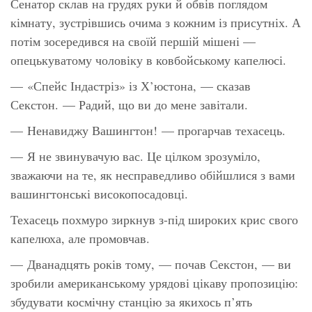
Сенатор склав на грудях руки й обвів поглядом
кімнату, зустрівшись очима з кожним із присутніх. А
потім зосередився на своїй першій мішені —
опецькуватому чоловіку в ковбойському капелюсі.
— «Спейс Індастріз» із Х’юстона, — сказав
Секстон. — Радий, що ви до мене завітали.
— Ненавиджу Вашингтон! — прогарчав техасець.
— Я не звинувачую вас. Це цілком зрозуміло,
зважаючи на те, як несправедливо обійшлися з вами
вашингтонські високопосадовці.
Техасець похмуро зиркнув з-під широких крис свого
капелюха, але промовчав.
— Дванадцять років тому, — почав Секстон, — ви
зробили американському урядові цікаву пропозицію:
збудувати космічну станцію за якихось п’ять