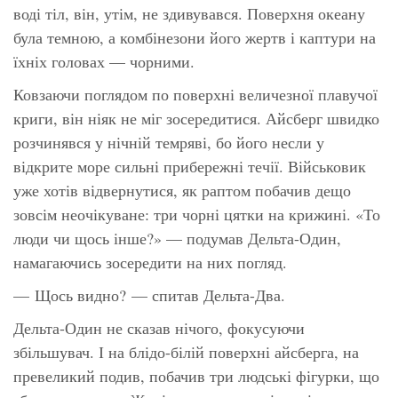
воді тіл, він, утім, не здивувався. Поверхня океану
була темною, а комбінезони його жертв і каптури на
їхніх головах — чорними.
Ковзаючи поглядом по поверхні величезної плавучої
криги, він ніяк не міг зосередитися. Айсберг швидко
розчинявся у нічній темряві, бо його несли у
відкрите море сильні прибережні течії. Військовик
уже хотів відвернутися, як раптом побачив дещо
зовсім неочікуване: три чорні цятки на крижині. «То
люди чи щось інше?» — подумав Дельта-Один,
намагаючись зосередити на них погляд.
— Щось видно? — спитав Дельта-Два.
Дельта-Один не сказав нічого, фокусуючи
збільшувач. І на блідо-білій поверхні айсберга, на
превеликий подив, побачив три людські фігурки, що