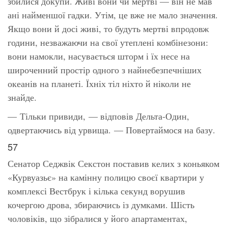
збилися докупи. Живі вони чи мертві — він не мав
ані найменшої гадки. Утім, це вже не мало значення.
Якщо вони й досі живі, то будуть мертві впродовж
години, незважаючи на свої утеплені комбінезони:
вони намокли, насувається шторм і їх несе на
широченний простір одного з найнебезпечніших
океанів на планеті. Їхніх тіл ніхто й ніколи не
знайде.
— Тільки привиди, — відповів Дельта-Один,
одвертаючись від урвища. — Повертаймося на базу.
57
Сенатор Седжвік Секстон поставив келих з коньяком
«Курвуазьє» на камінну полицю своєї квартири у
комплексі Вестбрук і кілька секунд ворушив
кочергою дрова, збираючись із думками. Шість
чоловіків, що зібралися у його апартаментах,