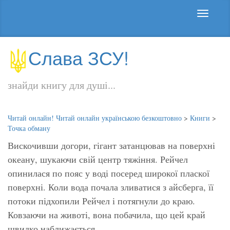
Слава ЗСУ!
знайди книгу для душі...
Читай онлайн! Читай онлайн українською безкоштовно
>
Книги
>
Точка обману
Вискочивши догори, гігант затанцював на поверхні
океану, шукаючи свій центр тяжіння. Рейчел
опинилася по пояс у воді посеред широкої пласкої
поверхні. Коли вода почала зливатися з айсберга, її
потоки підхопили Рейчел і потягнули до краю.
Ковзаючи на животі, вона побачила, що цей край
швидко наближається.