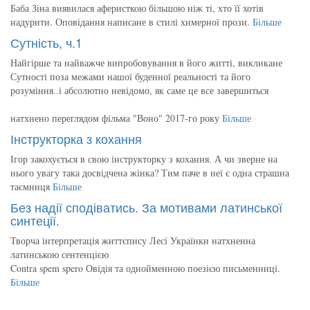
Баба Зіна виявилася аферисткою більшою ніж ті, хто її хотів
надурити. Оповідання написане в стилі химерної прози.
Більше
Сутність, ч.1
Найгірше та найважче випробовування в його житті, викликане
Сутності поза межами нашої буденної реальності та його
розуміння..і абсолютно невідомо, як саме це все завершиться
натхнено переглядом фільма "Воно" 2017-го року
Більше
Інструкторка з кохання
Ігор закохується в свою інструкторку з кохання. А чи зверне на
нього увагу така досвідчена жінка? Тим паче в неї є одна страшна
таємниця
Більше
Без надії сподіватись. За мотивами латинської
синтеції.
Творча інтерпретація життєпису Лесі Українки натхненна
латинською сентенцією
Contra spem spero Овідія та однойменною поезією письменниці.
Більше