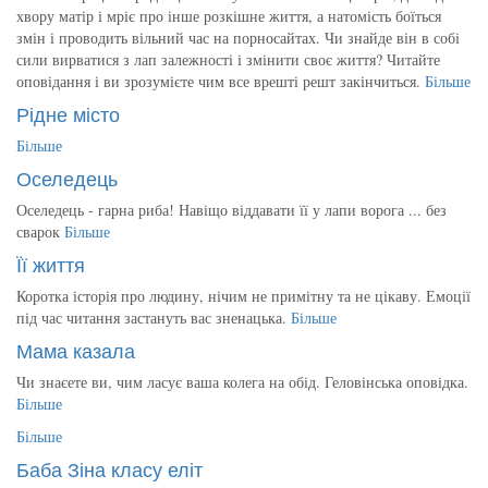
хвору матір і мріє про інше розкішне життя, а натомість боїться
змін і проводить вільний час на порносайтах. Чи знайде він в собі
сили вирватися з лап залежності і змінити своє життя? Читайте
оповідання і ви зрозумієте чим все врешті решт закінчиться.
Більше
Рідне місто
Більше
Оселедець
Оселедець - гарна риба! Навіщо віддавати її у лапи ворога ... без
сварок
Більше
Її життя
Коротка історія про людину, нічим не примітну та не цікаву. Емоції
під час читання застануть вас зненацька.
Більше
Мама казала
Чи знаєете ви, чим ласує ваша колега на обід. Геловінська оповідка.
Більше
Більше
Баба Зіна класу еліт