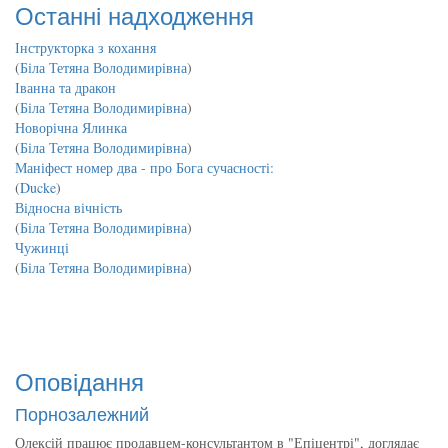
Останні надходження
Інструкторка з кохання
(
Біла Тетяна Володимирівна
)
Іванна та дракон
(
Біла Тетяна Володимирівна
)
Новорічна Ялинка
(
Біла Тетяна Володимирівна
)
Маніфест номер два - про Бога сучасності:
(
Ducke
)
Відносна вічність
(
Біла Тетяна Володимирівна
)
Чужинці
(
Біла Тетяна Володимирівна
)
Оповідання
Порнозалежний
Олексій працює продавцем-консультантом в "Епіцентрі", доглядає