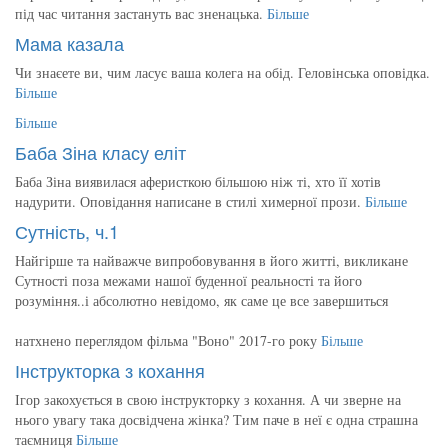
під час читання застануть вас зненацька.
Більше
Мама казала
Чи знаєете ви, чим ласує ваша колега на обід. Геловінська оповідка.
Більше
Більше
Баба Зіна класу еліт
Баба Зіна виявилася аферисткою більшою ніж ті, хто її хотів
надурити. Оповідання написане в стилі химерної прози.
Більше
Сутність, ч.1
Найгірше та найважче випробовування в його житті, викликане
Сутності поза межами нашої буденної реальності та його
розуміння..і абсолютно невідомо, як саме це все завершиться
натхнено переглядом фільма "Воно" 2017-го року
Більше
Інструкторка з кохання
Ігор закохується в свою інструкторку з кохання. А чи зверне на
нього увагу така досвідчена жінка? Тим паче в неї є одна страшна
таємниця
Більше