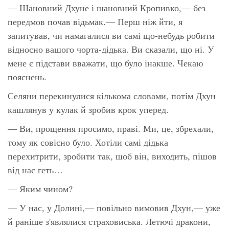
— Шановний Дхуне і шановний Кропивко,— без
передмов почав відьмак.— Перш ніж йти, я
запитував, чи намагалися ви самі що-небудь робити
відносно вашого чорта-дідька. Ви сказали, що ні. У
мене є підстави вважати, що було інакше. Чекаю
пояснень.
Селяни перекинулися кількома словами, потім Дхун
кашлянув у кулак й зробив крок уперед.
— Ви, прощення просимо, праві. Ми, це, збрехали,
тому як совісно було. Хотіли самі дідька
перехитрити, зробити так, шоб він, виходить, пішов
від нас геть…
— Яким чином?
— У нас, у Долині,— повільно вимовив Дхун,— уже
й раніше з'являлися страховиська. Летючі дракони,