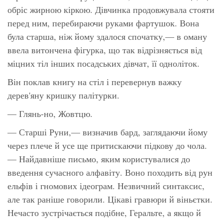
обріс жирною кіркою. Дівчинка продовжувала стояти
перед ним, перебираючи руками фартушок. Вона
була старша, ніж йому здалося спочатку,— в оману
ввела витончена фігурка, що так відрізняється від
міцних тіл інших посадських дівчат, її одноліток.
Він поклав книгу на стіл і перевернув важку
дерев'яну кришку палітурки.
— Глянь-но, Жовтцю.
— Старші Руни,— визначив бард, заглядаючи йому
через плече й усе ще притискаючи підкову до чола.
— Найдавніше письмо, яким користувалися до
введення сучасного алфавіту. Воно походить від рун
ельфів і гномових ідеограм. Незвичний синтаксис,
але так раніше говорили. Цікаві гравюри й віньєтки.
Нечасто зустрічається подібне, Геральте, а якщо й