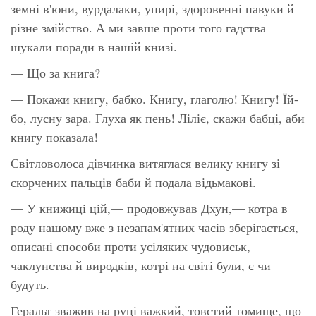
земні в'юни, вурдалаки, упирі, здоровенні павуки й
різне змійство. А ми завше проти того гадства
шукали поради в нашій книзі.
— Що за книга?
— Покажи книгу, бабко. Книгу, глаголю! Книгу! Їй-
бо, лусну зара. Глуха як пень! Ліліє, скажи бабці, аби
книгу показала!
Світловолоса дівчинка витяглася велику книгу зі
скорчених пальців баби й подала відьмакові.
— У книжиці цій,— продовжував Дхун,— котра в
роду нашому вже з незапам'ятних часів зберігається,
описані способи проти усіляких чудовиськ,
чаклунства й виродків, котрі на світі були, є чи
будуть.
Геральт зважив на руці важкий, товстий томище, що