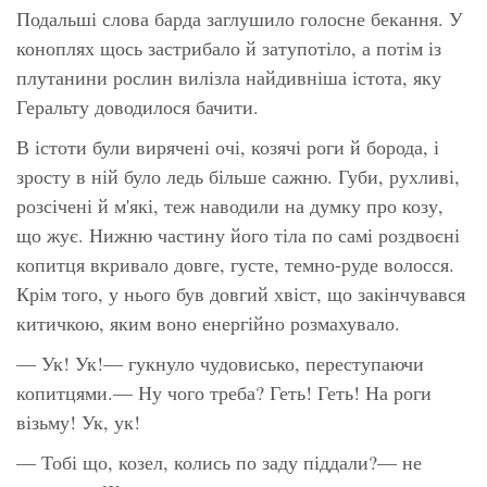
Подальші слова барда заглушило голосне бекання. У
коноплях щось застрибало й затупотіло, а потім із
плутанини рослин вилізла найдивніша істота, яку
Геральту доводилося бачити.
В істоти були вирячені очі, козячі роги й борода, і
зросту в ній було ледь більше сажню. Губи, рухливі,
розсічені й м'які, теж наводили на думку про козу,
що жує. Нижню частину його тіла по самі роздвоєні
копитця вкривало довге, густе, темно-руде волосся.
Крім того, у нього був довгий хвіст, що закінчувався
китичкою, яким воно енергійно розмахувало.
— Ук! Ук!— гукнуло чудовисько, переступаючи
копитцями.— Ну чого треба? Геть! Геть! На роги
візьму! Ук, ук!
— Тобі що, козел, колись по заду піддали?— не