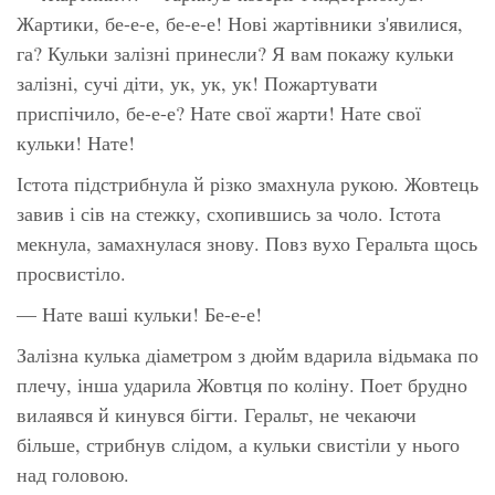
Жартики, бе-е-е, бе-е-е! Нові жартівники з'явилися,
га? Кульки залізні принесли? Я вам покажу кульки
залізні, сучі діти, ук, ук, ук! Пожартувати
приспічило, бе-е-е? Нате свої жарти! Нате свої
кульки! Нате!
Істота підстрибнула й різко змахнула рукою. Жовтець
завив і сів на стежку, схопившись за чоло. Істота
мекнула, замахнулася знову. Повз вухо Геральта щось
просвистіло.
— Нате ваші кульки! Бе-е-е!
Залізна кулька діаметром з дюйм вдарила відьмака по
плечу, інша ударила Жовтця по коліну. Поет брудно
вилаявся й кинувся бігти. Геральт, не чекаючи
більше, стрибнув слідом, а кульки свистіли у нього
над головою.