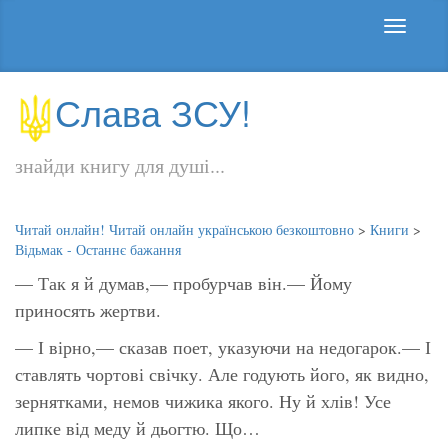
Слава ЗСУ!
знайди книгу для душі...
Читай онлайн! Читай онлайн українською безкоштовно
>
Книги
>
Відьмак - Останнє бажання
— Так я й думав,— пробурчав він.— Йому
приносять жертви.
— І вірно,— сказав поет, указуючи на недогарок.— І
ставлять чортові свічку. Але годують його, як видно,
зернятками, немов чижика якого. Ну й хлів! Усе
липке від меду й дьогтю. Що…