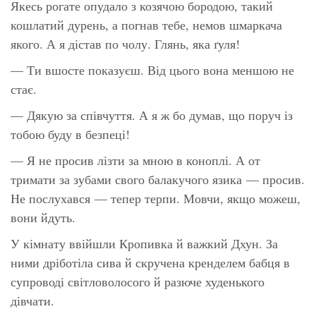
Якесь рогате опудало з козячою бородою, такий
кошлатий дурень, а погнав тебе, немов шмаркача
якого. А я дістав по чолу. Глянь, яка ґуля!
— Ти вшосте показуєш. Від цього вона меншою не
стає.
— Дякую за співчуття. А я ж бо думав, що поруч із
тобою буду в безпеці!
— Я не просив лізти за мною в коноплі. А от
тримати за зубами свого балакучого язика — просив.
Не послухався — тепер терпи. Мовчи, якщо можеш,
вони йдуть.
У кімнату ввійшли Кропивка й важкий Дхун. За
ними дріботіла сива й скручена кренделем бабця в
супроводі світловолосого й разюче худенького
дівчати.