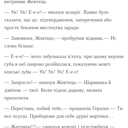
витримав Жовтець.
— Ук! Ук! Е-е-е!— мекнув козеріг. Важко було
сказати, що це: підтвердження, заперечення або
просте бекання мистецтва заради.
— Замовкни, Жовтцю,— пробурчав відьмак.— Ні
слова більше.
— Е-е-е!— люто забулькала істота, при цьому верхня
губа в неї широко розійшлася, показуючи жовті
кінські зуби.— Ук! Ук! Ук! Е-е-е!
— Запросто!— кивнув Жовтець.— Шарманка й
дзвінок — твої. Коли підеш додому, можеш
прихопити.
— Перестань, побий тебе,— прошипів Геральт.— Ти
все псуєш. Прибережи для себе дурні жартики…
— Жартики!!!— гаркнув козеріг і підстрибнув.—