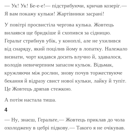
— Ук! Ук! Бе-е-е!— підстрибуючи, кричав козеріг.—
Я вам покажу кульки! Жартівники засрані!
У повітрі просвистіла чергова кулька. Жовтець
вилаявся ще бридкіше й схопився за сідницю.
Геральт стрибнув убік, у коноплі, але не ухилився
від снаряду, який поцілив йому в лопатку. Належало
визнати, чорт кидався досить влучно й, здавалося,
володів невичерпним запасом кульок. Відьмак,
кружляючи між рослин, знову почув торжествуюче
бекання й відразу свист нової кульки, лайку й тупіт.
Це Жовтець дряпав стежкою.
А потім настала тиша.
4
— Ну, знаєш, Геральте,— Жовтець приклав до чола
охолоджену в цебрі підкову.— Такого я не очікував.