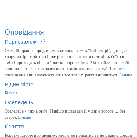
Оповідання
Порнозалежний
Олексій працює продавцем-консультантом в "Епіцентрі", доглядає
хвору матір і мріє про інше розкішне життя, а натомість боїться
змін і проводить вільний час на порносайтах. Чи знайде він в собі
сили вирватися з лап залежності і змінити своє життя? Читайте
оповідання і ви зрозумієте чим все врешті решт закінчиться.
Більше
Рідне місто
Більше
Оселедець
Оселедець - гарна риба! Навіщо віддавати її у лапи ворога ... без
сварок
Більше
Її життя
Коротка історія про людину, нічим не примітну та не цікаву. Емоції