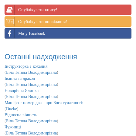
Опублікувати книгу!
Опублікувати оповідання!
Ми у Facebook
Останні надходження
Інструкторка з кохання
(
Біла Тетяна Володимирівна
)
Іванна та дракон
(
Біла Тетяна Володимирівна
)
Новорічна Ялинка
(
Біла Тетяна Володимирівна
)
Маніфест номер два - про Бога сучасності:
(
Ducke
)
Відносна вічність
(
Біла Тетяна Володимирівна
)
Чужинці
(
Біла Тетяна Володимирівна
)