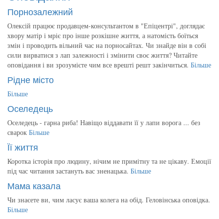
Порнозалежний
Олексій працює продавцем-консультантом в "Епіцентрі", доглядає
хвору матір і мріє про інше розкішне життя, а натомість боїться
змін і проводить вільний час на порносайтах. Чи знайде він в собі
сили вирватися з лап залежності і змінити своє життя? Читайте
оповідання і ви зрозумієте чим все врешті решт закінчиться.
Більше
Рідне місто
Більше
Оселедець
Оселедець - гарна риба! Навіщо віддавати її у лапи ворога ... без
сварок
Більше
Її життя
Коротка історія про людину, нічим не примітну та не цікаву. Емоції
під час читання застануть вас зненацька.
Більше
Мама казала
Чи знаєете ви, чим ласує ваша колега на обід. Геловінська оповідка.
Більше