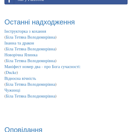
Останні надходження
Інструкторка з кохання
(
Біла Тетяна Володимирівна
)
Іванна та дракон
(
Біла Тетяна Володимирівна
)
Новорічна Ялинка
(
Біла Тетяна Володимирівна
)
Маніфест номер два - про Бога сучасності:
(
Ducke
)
Відносна вічність
(
Біла Тетяна Володимирівна
)
Чужинці
(
Біла Тетяна Володимирівна
)
Оповідання