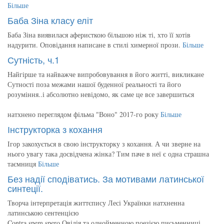
Більше
Баба Зіна класу еліт
Баба Зіна виявилася аферисткою більшою ніж ті, хто її хотів
надурити. Оповідання написане в стилі химерної прози.
Більше
Сутність, ч.1
Найгірше та найважче випробовування в його житті, викликане
Сутності поза межами нашої буденної реальності та його
розуміння..і абсолютно невідомо, як саме це все завершиться
натхнено переглядом фільма "Воно" 2017-го року
Більше
Інструкторка з кохання
Ігор закохується в свою інструкторку з кохання. А чи зверне на
нього увагу така досвідчена жінка? Тим паче в неї є одна страшна
таємниця
Більше
Без надії сподіватись. За мотивами латинської
синтеції.
Творча інтерпретація життєпису Лесі Українки натхненна
латинською сентенцією
Contra spem spero Овідія та однойменною поезією письменниці.