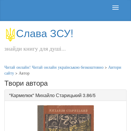
Слава ЗСУ!
знайди книгу для душі...
Читай онлайн! Читай онлайн українською безкоштовно
>
Автори
сайту
>
Автор
Твори автора
"
Кармелюк
"
Михайло Старицький
3.86/5