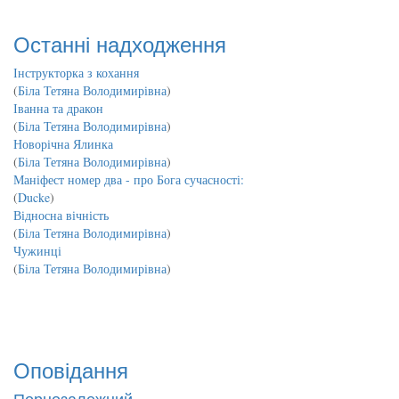
Останні надходження
Інструкторка з кохання
(
Біла Тетяна Володимирівна
)
Іванна та дракон
(
Біла Тетяна Володимирівна
)
Новорічна Ялинка
(
Біла Тетяна Володимирівна
)
Маніфест номер два - про Бога сучасності:
(
Ducke
)
Відносна вічність
(
Біла Тетяна Володимирівна
)
Чужинці
(
Біла Тетяна Володимирівна
)
Оповідання
Порнозалежний