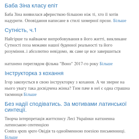
Баба Зіна класу еліт
Баба Зіна виявилася аферисткою більшою ніж ті, хто її хотів
надурити. Оповідання написане в стилі химерної прози.
Більше
Сутність, ч.1
Найгірше та найважче випробовування в його житті, викликане
Сутності поза межами нашої буденної реальності та його
розуміння..і абсолютно невідомо, як саме це все завершиться
натхнено переглядом фільма "Воно" 2017-го року
Більше
Інструкторка з кохання
Ігор закохується в свою інструкторку з кохання. А чи зверне на
нього увагу така досвідчена жінка? Тим паче в неї є одна страшна
таємниця
Більше
Без надії сподіватись. За мотивами латинської
синтеції.
Творча інтерпретація життєпису Лесі Українки натхненна
латинською сентенцією
Contra spem spero Овідія та однойменною поезією письменниці.
Більше