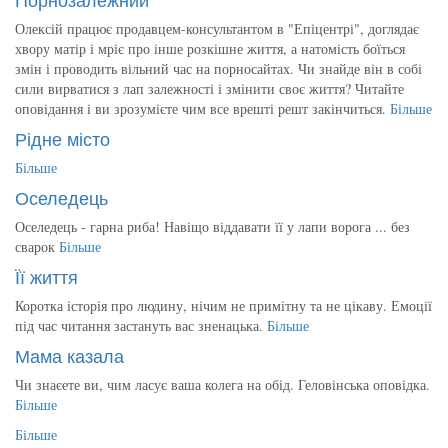
Олексій працює продавцем-консультантом в "Епіцентрі", доглядає
хвору матір і мріє про інше розкішне життя, а натомість боїться
змін і проводить вільний час на порносайтах. Чи знайде він в собі
сили вирватися з лап залежності і змінити своє життя? Читайте
оповідання і ви зрозумієте чим все врешті решт закінчиться.
Більше
Рідне місто
Більше
Оселедець
Оселедець - гарна риба! Навіщо віддавати її у лапи ворога ... без
сварок
Більше
Її життя
Коротка історія про людину, нічим не примітну та не цікаву. Емоції
під час читання застануть вас зненацька.
Більше
Мама казала
Чи знаєете ви, чим ласує ваша колега на обід. Геловінська оповідка.
Більше
Більше