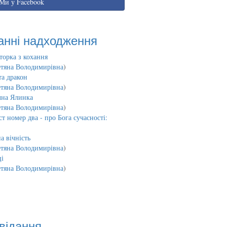
Ми у Facebook
анні надходження
торка з кохання
етяна Володимирівна
)
та дракон
етяна Володимирівна
)
чна Ялинка
етяна Володимирівна
)
т номер два - про Бога сучасності:
а вічність
етяна Володимирівна
)
і
етяна Володимирівна
)
відання