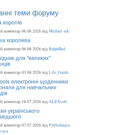
анні теми форуму
 королів
й коментар 06.08.2026 від
Michael sek
ва королева
й коментар 06.08.2026 від
RalphBed
ідник для "великих"
нців
й коментар 03.08.2026 від
Life_Guide
ools електронні щоденники
рнали для навчальних
дів
й коментар 18.07.2026 від
ALEXvob
ки українського
шедшого
й коментар 07.07.2026 від
Pyblichnaya
ovaya