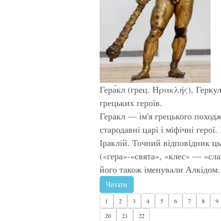
Гера́кл (грец. Ηρακλής), Герку
грецьких героїв.
Геракл — ім'я грецького походж
стародавні царі і міфічні герої
Іраклій. Точний відповідник ць
(«гера»-«свята», «клес» — «сл
його також іменували Алкідом.
Читати
1
2
3
4
5
6
7
8
9
20
21
22