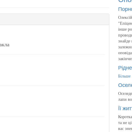
Порн
Олексій
"Епіцен
інше ро
проводи
знайде 
акла
залежно
оповіда
закінчи
Рідне
Більше
Осел
Оселеде
лапи во
Її жит
Коротка
та не ц
вас зне