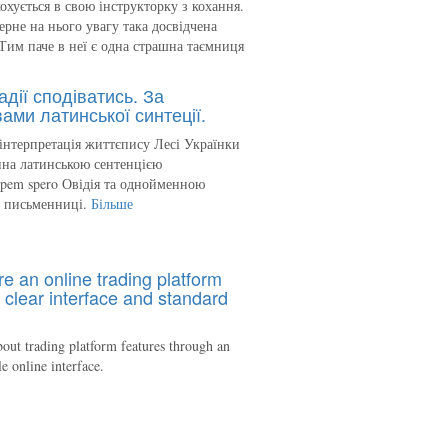
кохується в свою інструкторку з кохання.
ерне на нього увагу така досвідчена
Тим паче в неї є одна страшна таємниця
адії сподіватись. За
ами латинської синтеції.
інтерпретація життєпису Лесі Українки
на латинською сентенцією
spem spero Овідія та однойменною
ю письменниці.
Більше
re an online trading platform
 clear interface and standard
out trading platform features through an
le online interface.