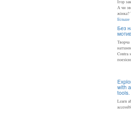
Ігор за
А чи зв
жінка? 
Більше
Без н
мотив
Творча 
натхнен
Contra 
поезіє
Explo
with a
tools.
Learn ab
accessib