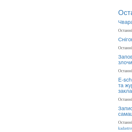
Ост
Чвара
Останні
Сніго
Останні
Запов
злочи
Останні
E-sch
та жу
закла
Останні
Запис
сама
Останні
kadastr