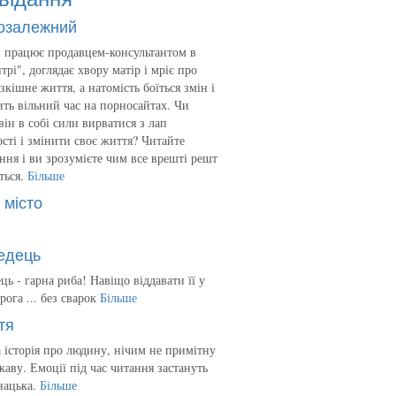
озалежний
 працює продавцем-консультантом в
трі", доглядає хвору матір і мріє про
зкішне життя, а натомість боїться змін і
ть вільний час на порносайтах. Чи
він в собі сили вирватися з лап
сті і змінити своє життя? Читайте
ння і ви зрозумієте чим все врешті решт
ться.
Більше
 місто
едець
ць - гарна риба! Навіщо віддавати її у
рога ... без сварок
Більше
тя
 історія про людину, нічим не примітну
ікаву. Емоції під час читання застануть
нацька.
Більше