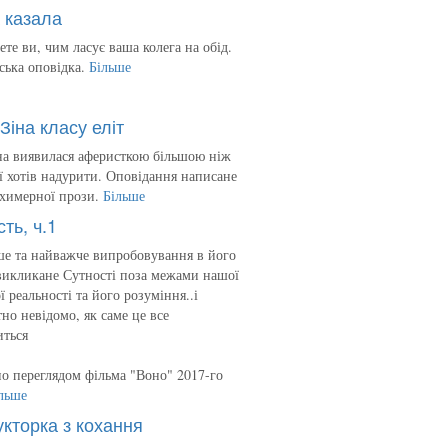
 казала
ете ви, чим ласує ваша колега на обід.
ська оповідка.
Більше
Зіна класу еліт
на виявилася аферисткою більшою ніж
 її хотів надурити. Оповідання написане
 химерної прози.
Більше
сть, ч.1
е та найважче випробовування в його
викликане Сутності поза межами нашої
ї реальності та його розуміння..і
но невідомо, як саме це все
иться
о переглядом фільма "Воно" 2017-го
льше
укторка з кохання