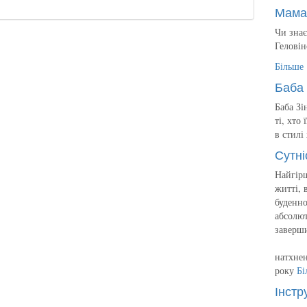
Мама
Чи знає
Геловін
Більше
Баба 
Баба Зі
ті, хто
в стилі
Сутні
Найгірш
житті, 
буденно
абсолют
заверш
натхнен
року
Бі
Інстр