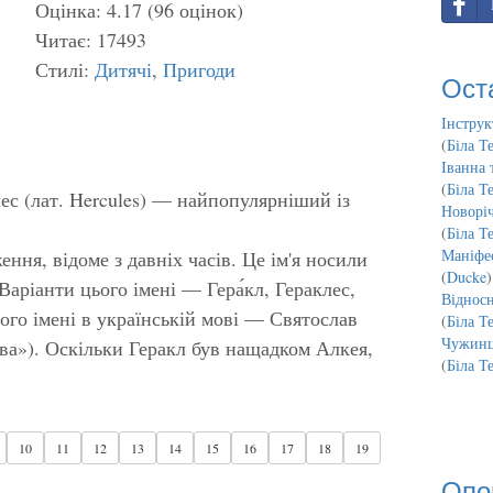
Оцінка: 4.17 (96 оцінок)
Читає: 17493
Стилі:
Дитячі
,
Пригоди
Ост
Інструк
(
Біла Т
Іванна 
(
Біла Т
лес (лат. Hercules) — найпопулярніший із
Новорі
(
Біла Т
Маніфес
ення, відоме з давніх часів. Це ім'я носили
(
Ducke
)
. Варіанти цього імені — Гера́кл, Гераклес,
Відносн
ого імені в українській мові — Святослав
(
Біла Т
Чужинц
ава»). Оскільки Геракл був нащадком Алкея,
(
Біла Т
10
11
12
13
14
15
16
17
18
19
Опо