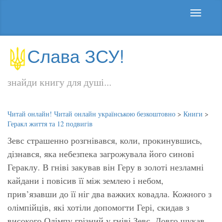
Слава ЗСУ!
знайди книгу для душі...
Читай онлайн! Читай онлайн українською безкоштовно
>
Книги
>
Геракл життя та 12 подвигів
Зевс страшенно розгнівався, коли, прокинувшись,
дізнався, яка небезпека загрожувала його синові
Гераклу. В гніві закував він Геру в золоті незламні
кайдани і повісив її між землею і небом,
прив’язавши до її ніг два важких ковадла. Кожного з
олімпійців, які хотіли допомогти Гері, скидав з
високого Олімпу грізний у гніві Зевс. Довго шукав