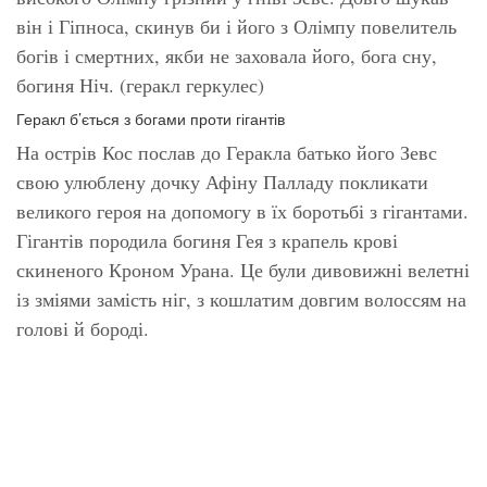
він і Гіпноса, скинув би і його з Олімпу повелитель
богів і смертних, якби не заховала його, бога сну,
богиня Ніч. (геракл геркулес)
Геракл б’ється з богами проти гігантів
На острів Кос послав до Геракла батько його Зевс
свою улюблену дочку Афіну Палладу покликати
великого героя на допомогу в їх боротьбі з гігантами.
Гігантів породила богиня Гея з крапель крові
скиненого Кроном Урана. Це були дивовижні велетні
із зміями замість ніг, з кошлатим довгим волоссям на
голові й бороді.