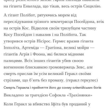
на гіганта Енкелада, що тікав, весь острів Сицилію.
А гігант Полібот, рятуючись морем від
переслідування грізного землетрясця Посейдона, втік
на острів Кос. Відколов своїм тризубцем частину
Косу Посейдон і навалив і на Полібота. Так
утворився острів Нісірос. Гермес вразив гіганта
Іпполіта, Артеміда — Гратіона, великі мойри —
гігантів Агрія і Фоона, які билися мідними
палицями. Всіх інших гігантів убив своєю
вогненною блискавкою громовержець Зевс, але
смерть прислав їм усім великий Геракл своїми
стрілами, що б’ють без промаху. (геракл геркулес)
Смерть Геракла і прийняття його до сонму олімпійських богів
Викладено за трагедією Софокла «Трахінянки»
Коли Геракл за вбивство Іфіта був проданий у