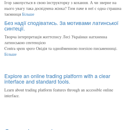
Ігор закохується в свою інструкторку з кохання. А чи зверне на
нього увагу така досвідчена жінка? Тим паче в неї є одна страшна
таємниця
Більше
Без надії сподіватись. За мотивами латинської
синтеції.
Творча інтерпретація життєпису Лесі Українки натхненна
латинською сентенцією
Contra spem spero Овідія та однойменною поезією письменниці.
Більше
Explore an online trading platform with a clear
interface and standard tools.
Learn about trading platform features through an accessible online
interface.