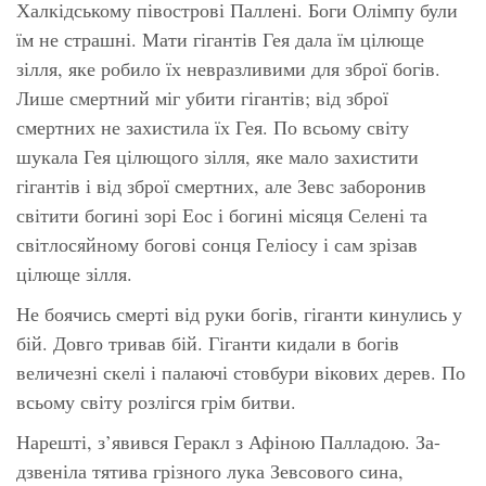
Халкідському півострові Паллені. Боги Олімпу були
їм не страшні. Мати гігантів Гея дала їм цілюще
зілля, яке робило їх невразливими для зброї богів.
Лише смертний міг убити гігантів; від зброї
смертних не захистила їх Гея. По всьому світу
шукала Гея цілющого зілля, яке мало захистити
гігантів і від зброї смертних, але Зевс заборонив
світити богині зорі Еос і богині місяця Селені та
світлосяйному богові сонця Геліосу і сам зрізав
цілюще зілля.
Не боячись смерті від руки богів, гіганти кинулись у
бій. Довго тривав бій. Гіганти кидали в богів
величезні скелі і палаючі стовбури вікових дерев. По
всьому світу розлігся грім битви.
Нарешті, з’явився Геракл з Афіною Палладою. За-
дзвеніла тятива грізного лука Зевсового сина,