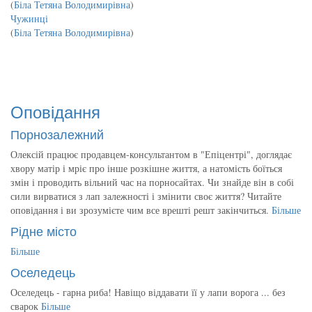
(
Біла Тетяна Володимирівна
)
Чужинці
(
Біла Тетяна Володимирівна
)
Оповідання
Порнозалежний
Олексій працює продавцем-консультантом в "Епіцентрі", доглядає
хвору матір і мріє про інше розкішне життя, а натомість боїться
змін і проводить вільний час на порносайтах. Чи знайде він в собі
сили вирватися з лап залежності і змінити своє життя? Читайте
оповідання і ви зрозумієте чим все врешті решт закінчиться.
Більше
Рідне місто
Більше
Оселедець
Оселедець - гарна риба! Навіщо віддавати її у лапи ворога ... без
сварок
Більше