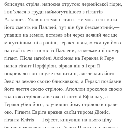
блиснула стріла, напоєна отрутою лернейської гідри,
і вп’ялася в груди наймогутнішого з гігантів
Алкіонея. Упав на землю гігант. Не могла спіткати
його смерть на Паллені, тут він був безсмертний,—
упавши на землю, вставав він через деякий час ще
могутнішим, ніж раніш, Геракл швидко скинув його
на свої плечі і поніс із Паллени; за межами її помер
гігант. Після загибелі Алкіонея на Геракла й Геру
напав гігант Порфіріон, зірвав він з Гери її
покривало і хотів уже схопити її, але звалив його
Зевс на землю своєю блискавкою, а Геракл позбавив
його життя своєю стрілою. Аполлон проколов своєю
золотою стрілою ліве око гігантові Ефіальту, а
Геракл убив його, влучивши йому стрілою в праве
око. Гіганта Евріта вразив своїм тирсом Діоніс,
гіганта Клітія — Гефест, кинувши на нього цілу
брилу розпеченого заліза. Афіна Паллада навалила