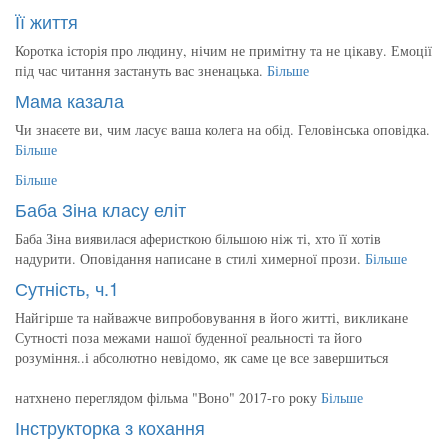
Її життя
Коротка історія про людину, нічим не примітну та не цікаву. Емоції
під час читання застануть вас зненацька.
Більше
Мама казала
Чи знаєете ви, чим ласує ваша колега на обід. Геловінська оповідка.
Більше
Більше
Баба Зіна класу еліт
Баба Зіна виявилася аферисткою більшою ніж ті, хто її хотів
надурити. Оповідання написане в стилі химерної прози.
Більше
Сутність, ч.1
Найгірше та найважче випробовування в його житті, викликане
Сутності поза межами нашої буденної реальності та його
розуміння..і абсолютно невідомо, як саме це все завершиться
натхнено переглядом фільма "Воно" 2017-го року
Більше
Інструкторка з кохання