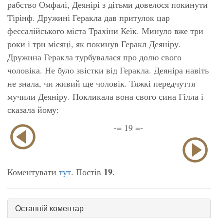
рабство Омфалі, Деянірі з дітьми довелося покинути
Тірінф. Дружині Геракла дав притулок цар
фессалійського міста Трахіни Кеїк. Минуло вже три
роки і три місяці, як покинув Геракл Деяніру.
Дружина Геракла турбувалася про долю свого
чоловіка. Не було звістки від Геракла. Деяніра навіть
не знала, чи живий ще чоловік. Тяжкі передчуття
мучили Деяніру. Покликала вона свого сина Гілла і
сказала йому:
-= 19 =-
19
Коментувати
тут
. Постів
.
Останній коментар