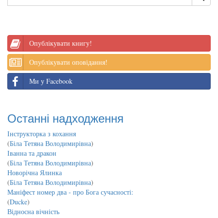
Опублікувати книгу!
Опублікувати оповідання!
Ми у Facebook
Останні надходження
Інструкторка з кохання
(
Біла Тетяна Володимирівна
)
Іванна та дракон
(
Біла Тетяна Володимирівна
)
Новорічна Ялинка
(
Біла Тетяна Володимирівна
)
Маніфест номер два - про Бога сучасності:
(
Ducke
)
Відносна вічність