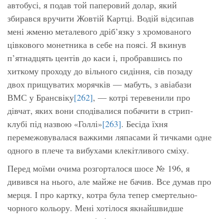
автобусі, я подав той паперовий долар, який
збирався вручити Жовтій Картці. Водій відсипав
мені жменю металевого дріб’язку з хромованого
цівкового монетника в себе на поясі. Я вкинув
п’ятнадцять центів до каси і, пробравшись по
хиткому проходу до вільного сидіння, сів позаду
двох прищуватих морячків — мабуть, з авіабази
ВМС у Брансвіку
[262]
, — котрі теревенили про
дівчат, яких вони сподівалися побачити в стрип-
клубі під назвою «Голлі»
[263]
. Бесіда їхня
перемежовувалася важкими ляпасами й тичками одне
одного в плече та вибухами клекітливого сміху.
Перед моїми очима розгорталося шосе № 196, я
дивився на нього, але майже не бачив. Все думав про
мерця. І про картку, котра була тепер смертельно-
чорного кольору. Мені хотілося якнайшвидше