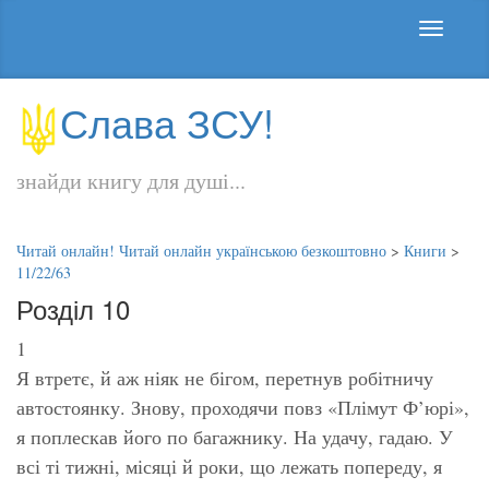
Слава ЗСУ!
знайди книгу для душі...
Читай онлайн! Читай онлайн українською безкоштовно
>
Книги
>
11/22/63
Розділ 10
1
Я втретє, й аж ніяк не бігом, перетнув робітничу
автостоянку. Знову, проходячи повз «Плімут Ф’юрі»,
я поплескав його по багажнику. На удачу, гадаю. У
всі ті тижні, місяці й роки, що лежать попереду, я