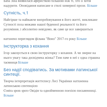
Баба Зіна виявилася аферисткою більшою ніж ті, хто її хотів
надурити. Оповідання написане в стилі химерної прози.
Більше
Сутність, ч.1
Найгірше та найважче випробовування в його житті, викликане
Сутності поза межами нашої буденної реальності та його
розуміння..і абсолютно невідомо, як саме це все завершиться
натхнено переглядом фільма "Воно" 2017-го року
Більше
Інструкторка з кохання
Ігор закохується в свою інструкторку з кохання. А чи зверне на
нього увагу така досвідчена жінка? Тим паче в неї є одна страшна
таємниця
Більше
Без надії сподіватись. За мотивами латинської
синтеції.
Творча інтерпретація життєпису Лесі Українки натхненна
латинською сентенцією
Contra spem spero Овідія та однойменною поезією письменниці.
Більше