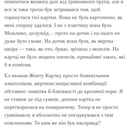
опинитися якомога далі від тривожного трупа, але я
все ж таки трохи був затримався там, щоб
торкнутися тієї картки. Вона не була картонною, як
мені спершу здалося. І не з пластику вона була.
Можливо, целулоїд… проте на дотик і на нього не
дуже було схоже. На дотик вона була, як мертва
шкіра — така, як ото, буває, зрізаєш з мозолів. На
картці не було жодних написів, принаймні таких, які
б я помітив.
Ел вважав Жовту Картку просто божевільним
алкоголіком, жертвою нещасливої комбінації
обставин: пияцтва й близькості до кролячої нори. Я
не ставив це під сумнів, допоки картка не
перетворилася на помаранчеву. Тепер я не просто
сумнівався; я абсолютно не погоджувався з тим
поясненням. То ким же він
був
насправді?