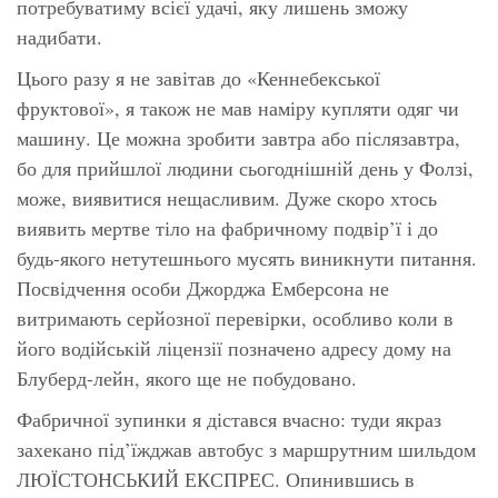
потребуватиму всієї удачі, яку лишень зможу
надибати.
Цього разу я не завітав до «Кеннебекської
фруктової», я також не мав наміру купляти одяг чи
машину. Це можна зробити завтра або післязавтра,
бо для прийшлої людини сьогоднішній день у Фолзі,
може, виявитися нещасливим. Дуже скоро хтось
виявить мертве тіло на фабричному подвір’ї і до
будь-якого нетутешнього мусять виникнути питання.
Посвідчення особи Джорджа Емберсона не
витримають серйозної перевірки, особливо коли в
його водійській ліцензії позначено адресу дому на
Блуберд-лейн, якого ще не побудовано.
Фабричної зупинки я дістався вчасно: туди якраз
захекано під’їжджав автобус з маршрутним шильдом
ЛЮЇСТОНСЬКИЙ ЕКСПРЕС. Опинившись в