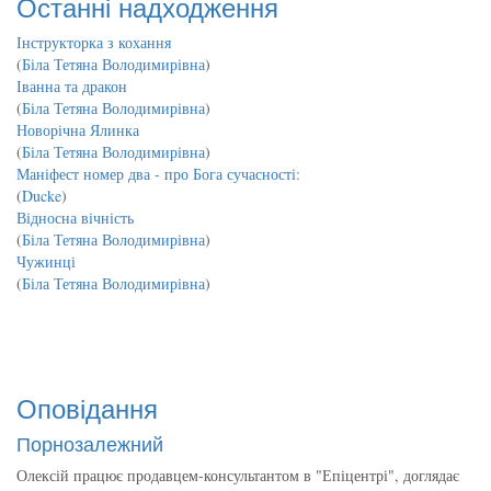
Останні надходження
Інструкторка з кохання
(
Біла Тетяна Володимирівна
)
Іванна та дракон
(
Біла Тетяна Володимирівна
)
Новорічна Ялинка
(
Біла Тетяна Володимирівна
)
Маніфест номер два - про Бога сучасності:
(
Ducke
)
Відносна вічність
(
Біла Тетяна Володимирівна
)
Чужинці
(
Біла Тетяна Володимирівна
)
Оповідання
Порнозалежний
Олексій працює продавцем-консультантом в "Епіцентрі", доглядає