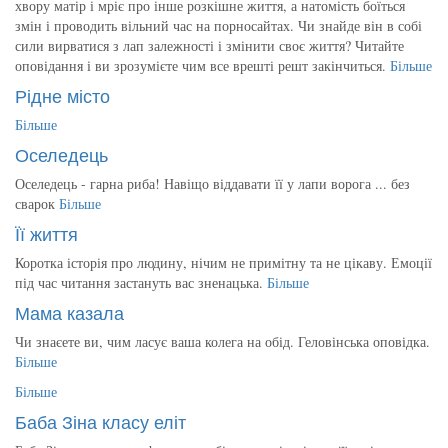
хвору матір і мріє про інше розкішне життя, а натомість боїться
змін і проводить вільний час на порносайтах. Чи знайде він в собі
сили вирватися з лап залежності і змінити своє життя? Читайте
оповідання і ви зрозумієте чим все врешті решт закінчиться.
Більше
Рідне місто
Більше
Оселедець
Оселедець - гарна риба! Навіщо віддавати її у лапи ворога ... без
сварок
Більше
Її життя
Коротка історія про людину, нічим не примітну та не цікаву. Емоції
під час читання застануть вас зненацька.
Більше
Мама казала
Чи знаєете ви, чим ласує ваша колега на обід. Геловінська оповідка.
Більше
Більше
Баба Зіна класу еліт