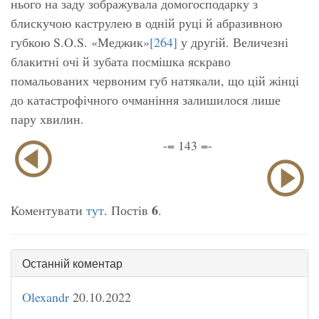
нього на заду зображувала домогосподарку з
блискучою каструлею в одній руці й абразивною
губкою S.O.S. «Меджик»
[264]
у другій. Величезні
блакитні очі й зубата посмішка яскраво
помальованих червоним губ натякали, що цій жінці
до катастрофічного очманіння залишилося лише
пару хвилин.
-= 143 =-
6
Коментувати
тут
. Постів
.
Останній коментар
Olexandr
20.10.2022