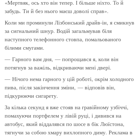
«Мертвяк, ось хто він тепер. І більше ніхто. То й
забудь. Ти й без нього маєш доволі справ».
Коли ми проминули Лізбонський драйв-ін, я смикнув
за сигнальний шнур. Водій загальмував біля
наступного телефонного стовпа, помальованого
білими смугами.
— Гарного вам дня, — попрощався я, коли він
потягнув за важіль, відкриваючи мені двері.
— Нічого нема гарного у цій роботі, окрім холодного
пива, після закінчення зміни, — відповів він,
підкурюючи сигарету.
За кілька секунд я вже стояв на гравійному узбіччі,
помахуючи портфелем у лівій руці, і дивився на
автобус, який віддалявся по шосе в бік Люїстона,
тягнучи за собою хмару вихлопного диму. Реклама в