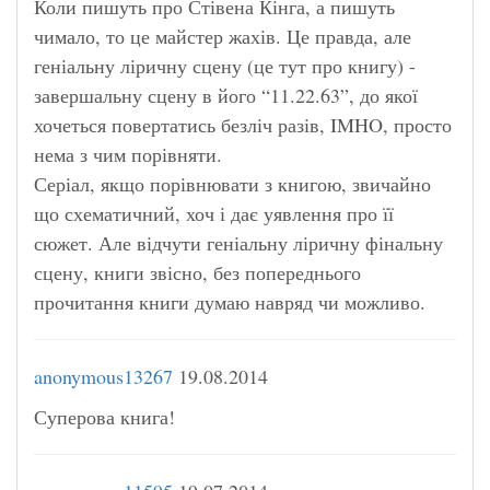
Коли пишуть про Стівена Кінга, а пишуть
чимало, то це майстер жахів. Це правда, але
геніальну ліричну сцену (це тут про книгу) -
завершальну сцену в його “11.22.63”, до якої
хочеться повертатись безліч разів, IMHO, просто
нема з чим порівняти.
Серіал, якщо порівнювати з книгою, звичайно
що схематичний, хоч і дає уявлення про її
сюжет. Але відчути геніальну ліричну фінальну
сцену, книги звісно, без попереднього
прочитання книги думаю навряд чи можливо.
anonymous13267
19.08.2014
Суперова книга!