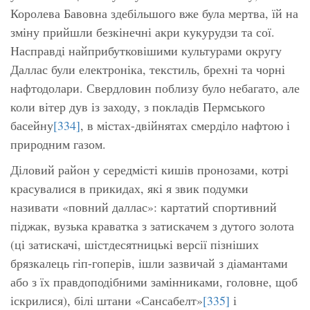
Королева Бавовна здебільшого вже була мертва, їй на
зміну прийшли безкінечні акри кукурудзи та сої.
Насправді найприбутковішими культурами округу
Даллас були електроніка, текстиль, брехні та чорні
нафтодолари. Свердловин поблизу було небагато, але
коли вітер дув із заходу, з покладів Пермського
басейну
[334]
, в містах-двійнятах смерділо нафтою і
природним газом.
Діловий район у середмісті кишів пронозами, котрі
красувалися в прикидах, які я звик подумки
називати «повний даллас»: картатий спортивний
піджак, вузька краватка з затискачем з дутого золота
(ці затискачі, шістдесятницькі версії пізніших
брязкалець гіп-гоперів, ішли зазвичай з діамантами
або з їх правдоподібними замінниками, головне, щоб
іскрилися), білі штани «Сансабелт»
[335]
і