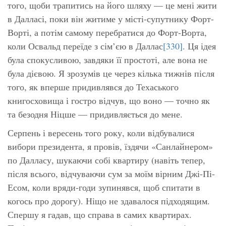
того, щоби трапитись на його шляху — це мені жити
в Далласі, поки він житиме у місті-супутнику Форт-
Ворті, а потім самому перебратися до Форт-Ворта,
коли Освальд переїде з сім’єю в Даллас
[330]
. Ця ідея
була спокусливою, завдяки її простоті, але вона не
була дієвою. Я зрозумів це через кілька тижнів після
того, як вперше придивлявся до Техаського
книгосховища і гостро відчув, що воно — точно як
та безодня Ніцше — придивляється до мене.
Серпень і вересень того року, коли відбувалися
вибори президента, я провів, їздячи «Санлайнером»
по Далласу, шукаючи собі квартиру (навіть тепер,
після всього, відчуваючи сум за моїм вірним Джі-Пі-
Есом, коли вряди-годи зупинявся, щоб спитати в
когось про дорогу). Ніщо не здавалося підходящим.
Спершу я гадав, що справа в самих квартирах.