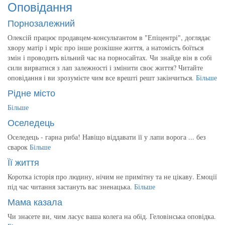
Оповідання
Порнозалежний
Олексій працює продавцем-консультантом в "Епіцентрі", доглядає
хвору матір і мріє про інше розкішне життя, а натомість боїться
змін і проводить вільний час на порносайтах. Чи знайде він в собі
сили вирватися з лап залежності і змінити своє життя? Читайте
оповідання і ви зрозумієте чим все врешті решт закінчиться.
Більше
Рідне місто
Більше
Оселедець
Оселедець - гарна риба! Навіщо віддавати її у лапи ворога ... без
сварок
Більше
Її життя
Коротка історія про людину, нічим не примітну та не цікаву. Емоції
під час читання застануть вас зненацька.
Більше
Мама казала
Чи знаєете ви, чим ласує ваша колега на обід. Геловінська оповідка.