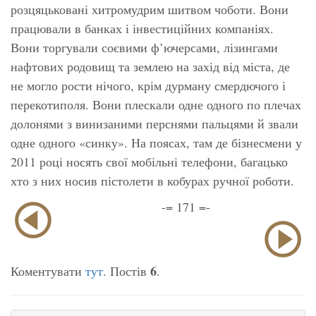
розцяцьковані хитромудрим шитвом чоботи. Вони
працювали в банках і інвестиційних компаніях.
Вони торгували соєвими ф’ючерсами, лізингами
нафтових родовищ та землею на захід від міста, де
не могло рости нічого, крім дурману смердючого і
перекотиполя. Вони плескали одне одного по плечах
долонями з винизаними перснями пальцями й звали
одне одного
«синку»
. На поясах, там де бізнесмени у
2011 році носять свої мобільні телефони, багацько
хто з них носив пістолети в кобурах ручної роботи.
-= 171 =-
6
Коментувати
тут
. Постів
.