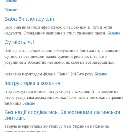
Більше
Більше
Баба Зіна класу еліт
Баба Зіна виявилася аферисткою більшою ніж ті, хто її хотів
надурити. Оповідання написане в стилі химерної прози.
Більше
Сутність, ч.1
Найгірше та найважче випробовування в його житті, викликане
Сутності поза межами нашої буденної реальності та його
розуміння..і абсолютно невідомо, як саме це все завершиться
натхнено переглядом фільма "Воно" 2017-го року
Більше
Інструкторка з кохання
Ігор закохується в свою інструкторку з кохання. А чи зверне на
нього увагу така досвідчена жінка? Тим паче в неї є одна страшна
таємниця
Більше
Без надії сподіватись. За мотивами латинської
синтеції.
Творча інтерпретація життєпису Лесі Українки натхненна
латинською сентенцією