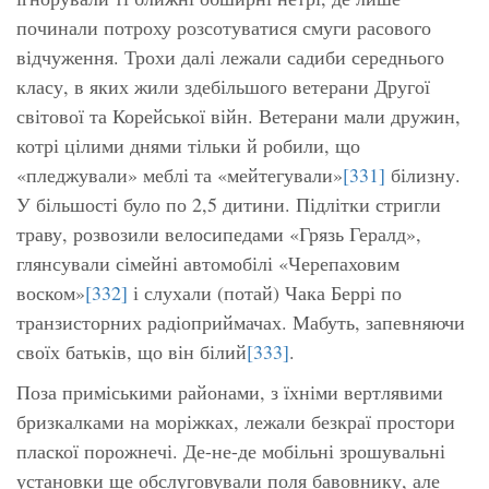
починали потроху розсотуватися смуги расового
відчуження. Трохи далі лежали садиби середнього
класу, в яких жили здебільшого ветерани Другої
світової та Корейської війн. Ветерани мали дружин,
котрі цілими днями тільки й робили, що
«пледжували» меблі та «мейтегували»
[331]
білизну.
У більшості було по 2,5 дитини. Підлітки стригли
траву, розвозили велосипедами
«Грязь Гералд»
,
глянсували сімейні автомобілі «Черепаховим
воском»
[332]
і слухали (потай) Чака Беррі по
транзисторних радіоприймачах. Мабуть, запевняючи
своїх батьків, що він білий
[333]
.
Поза приміськими районами, з їхніми вертлявими
бризкалками на моріжках, лежали безкраї простори
пласкої порожнечі. Де-не-де мобільні зрошувальні
установки ще обслуговували поля бавовнику, але