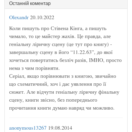
Останній коментар
Olexandr
20.10.2022
Коли пишуть про Стівена Кінга, а пишуть
чимало, то це майстер жахів. Це правда, але
геніальну ліричну сцену (це тут про книгу) -
завершальну сцену в його “11.22.63”, до якої
хочеться повертатись безліч разів, IMHO, просто
нема з чим порівняти.
Серіал, якщо порівнювати з книгою, звичайно
що схематичний, хоч і дає уявлення про її
сюжет. Але відчути геніальну ліричну фінальну
сцену, книги звісно, без попереднього
прочитання книги думаю навряд чи можливо.
anonymous13267
19.08.2014