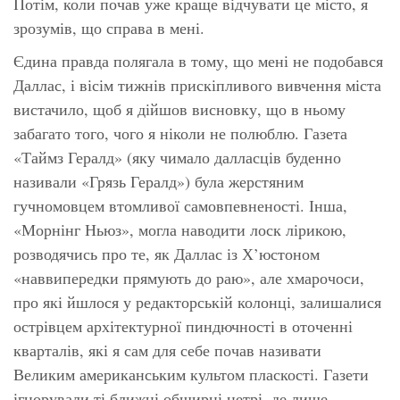
Потім, коли почав уже краще відчувати це місто, я
зрозумів, що справа в мені.
Єдина правда полягала в тому, що мені не подобався
Даллас, і вісім тижнів прискіпливого вивчення міста
вистачило, щоб я дійшов висновку, що в ньому
забагато того, чого я ніколи не полюблю. Газета
«Таймз Гералд»
(яку чимало далласців буденно
називали
«Грязь Гералд»
) була жерстяним
гучномовцем втомливої самовпевненості. Інша,
«Морнінг Ньюз»,
могла наводити лоск лірикою,
розводячись про те, як Даллас із Х’юстоном
«наввипередки прямують до раю», але хмарочоси,
про які йшлося у редакторській колонці, залишалися
острівцем архітектурної пиндючності в оточенні
кварталів, які я сам для себе почав називати
Великим американським культом пласкості. Газети
ігнорували ті ближні обширні нетрі, де лише