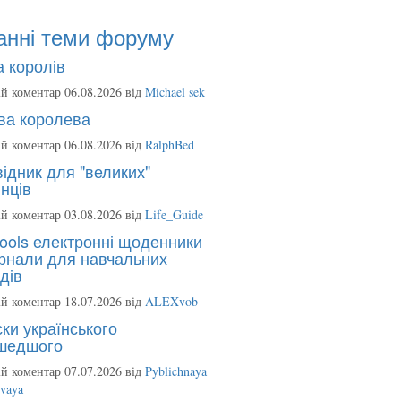
анні теми форуму
 королів
й коментар 06.08.2026 від
Michael sek
ва королева
й коментар 06.08.2026 від
RalphBed
ідник для "великих"
нців
й коментар 03.08.2026 від
Life_Guide
ools електронні щоденники
рнали для навчальних
дів
й коментар 18.07.2026 від
ALEXvob
ки українського
шедшого
й коментар 07.07.2026 від
Pyblichnaya
ovaya