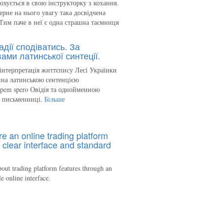
кохується в свою інструкторку з кохання.
ерне на нього увагу така досвідчена
Тим паче в неї є одна страшна таємниця
адії сподіватись. За
ами латинської синтеції.
інтерпретація життєпису Лесі Українки
на латинською сентенцією
spem spero Овідія та однойменною
ю письменниці.
Більше
re an online trading platform
 clear interface and standard
out trading platform features through an
le online interface.