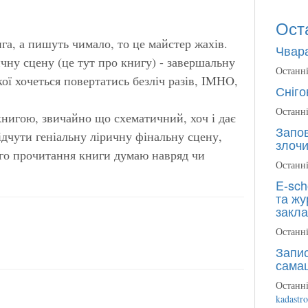
Ост
га, а пишуть чимало, то це майстер жахів.
Чвара
ичну сцену (це тут про книгу) - завершальну
Останні
кої хочеться повертатись безліч разів, IMHO,
Сніго
Останні
книгою, звичайно що схематичний, хоч і дає
Запов
ідчути геніальну ліричну фінальну сцену,
злочи
ого прочитання книги думаю навряд чи
Останні
E-sch
та жу
закла
Останні
Запис
сама
Останні
kadastr