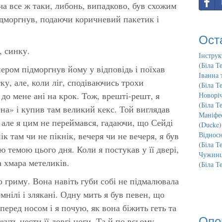
ча все ж таки, либонь, випадково, був схожим
підморгнув, подаючи коричневий пакетик і
Ост
, синку.
Інструк
(
Біла Т
нером підморгнув йому у відповідь і поїхав
Іванна 
ку, але, коли ліг, сподіваючись трохи
(
Біла Т
до мене ані на крок. Тож, врешті-решт, я
Новорі
(
Біла Т
на» і купив там великий кекс. Той виглядав
Маніфес
 але я цим не переймався, гадаючи, що Сейді
(
Ducke
)
ік там чи не пікнік, вечеря чи не вечеря, я був
Відносн
(
Біла Т
 темою цього дня. Коли я постукав у її двері,
Чужинц
 хмара метеликів.
(
Біла Т
о гриму. Вона навіть губи собі не підмалювала
мнілі і злякані. Одну мить я був певен, що
 перед носом і я почую, як вона біжить геть та
Опо
уть нести її довгі ноги. Та й по всьому.