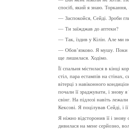
спосіб, який я знаю. Торкання,
— Заспокойся, Сейді. Зроби гл
— Ти заїжджав до аптеки?
— Так, їздив у Кілін. Але ми 
— Обов’язково.
Я
мушу. Поки н
ще лишилася. Ходімо.
Її спальня містилася в кінці ко
стіл, пара естампів на стінах,
вітерці з навіконного кондиціо
почали її зраджувати, і знову 
свінг. На підлозі навіть лежа
Кексові. Я поцілував Сейді, і її
Я ніжно відсторонив її і знов
дивилася на мене серйозно, вол