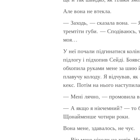
Але вона не втекла.
— Заходь, — сказала вона. — Я
тремтіти губи. — Сподіваюсь, 
моя…
У неї почали підгинатися колін
підлогу і підхопив Сейді. Бояв
обхопила руками мене за шию й
плавучу колоду. Я відчував, як 
кекс. Потім на нього наступил
— Мені лячно, — промовила во
— А якщо я нікчемний? — то бу
Щонайменше чотири роки.
Вона мене, здавалось, не чує.
— Він мене ніколи не хотів. Не 