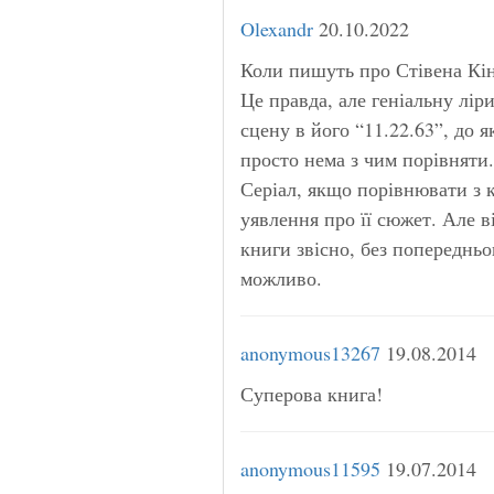
Olexandr
20.10.2022
Коли пишуть про Стівена Кін
Це правда, але геніальну лір
сцену в його “11.22.63”, до я
просто нема з чим порівняти.
Серіал, якщо порівнювати з 
уявлення про її сюжет. Але в
книги звісно, без попереднь
можливо.
anonymous13267
19.08.2014
Суперова книга!
anonymous11595
19.07.2014