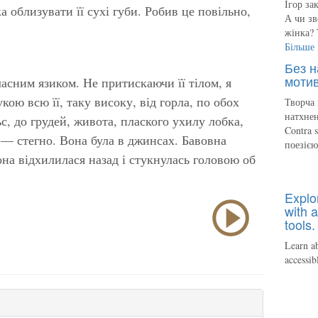
Ігор за
 облизувати її сухі губи. Робив це повільно,
А чи зв
жінка? 
Більше
Без н
мотив
ласним язиком. Не притискаючи її тілом, я
кою всю її, таку високу, від горла, по обох
Творча 
натхнен
с, до грудей, живота, плаского ухилу лобка,
Contra 
 — стегно. Вона була в джинсах. Бавовна
поезіє
на відхилилася назад і стукнулась головою об
Explo
with a
tools.
Learn ab
accessib