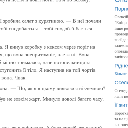
Порн
Олексій
 зробила салат з курятиною. — В неї почали
"Епіцен
тобі сподобається… тобі сподоб-б-бається
інше ро
проводи
знайде 
залежно
а. Я кинув коробку з кексом через поріг на
оповіда
ся, що вона знепритомніє, але ж ні. Вона
закінчи
 міцно трималася, наче потопельниця за
Рідне
стугонить її тіло. Я наступив на той чортів
Більше
а вона.
Чвак
.
Осел
на. — Що, як я в цьому виявлюся нікчемною?
Оселеде
лапи во
в не зовсім жарт. Минуло доволі багато часу.
Її жит
Коротка
та не ц
вас зне
так, як я очікувала. А його спосіб, то єдиний