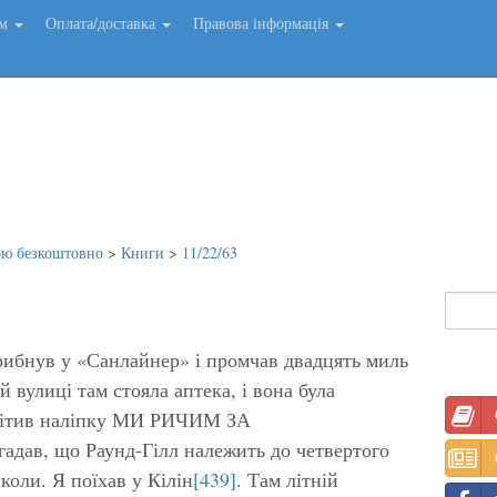
ем
Оплата/доставка
Правова інформація
ою безкоштовно
>
Книги
>
11/22/63
стрибнув у «Санлайнер» і промчав двадцять миль
й вулиці там стояла аптека, і вона була
помітив наліпку МИ РИЧИМ ЗА
ав, що Раунд-Гілл належить до четвертого
коли. Я поїхав у Кілін
[439]
. Там літній