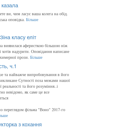
 казала
ете ви, чим ласує ваша колега на обід.
ська оповідка.
Більше
Зіна класу еліт
на виявилася аферисткою більшою ніж
 її хотів надурити. Оповідання написане
 химерної прози.
Більше
сть, ч.1
е та найважче випробовування в його
викликане Сутності поза межами нашої
ї реальності та його розуміння..і
но невідомо, як саме це все
иться
о переглядом фільма "Воно" 2017-го
льше
укторка з кохання