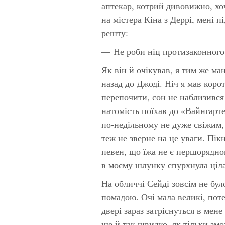
аптекар, котрий дивовижно, хо
на містера Кіна з Деррі, мені 
решту:
— Не роби ніц протизаконного
Як він й очікував, я тим же ма
назад до Джоді. Ніч я мав корот
перепочити, сон не наблизився 
натомість поїхав до «Вайнгарте
по-недільному не дуже свіжим,
теж не зверне на це уваги. Пікн
певен, що їжа не є першорядною
в моєму шлунку спурхнула ціла
На обличчі Сейді зовсім не бул
помадою. Очі мала великі, поте
двері зараз затріснуться в мене
ще й так швидко, як тільки змож