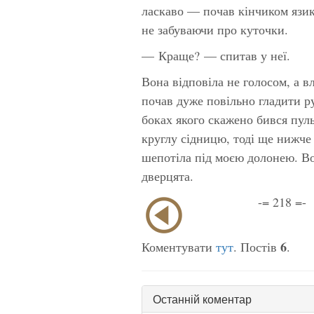
ласкаво — почав кінчиком язика
не забуваючи про куточки.
— Краще? — спитав у неї.
Вона відповіла не голосом, а в
почав дуже повільно гладити ру
боках якого скажено бився пуль
круглу сідницю, тоді ще нижче
шепотіла під моєю долонею. Во
дверцята.
-= 218 =-
6
Коментувати
тут
. Постів
.
Останній коментар