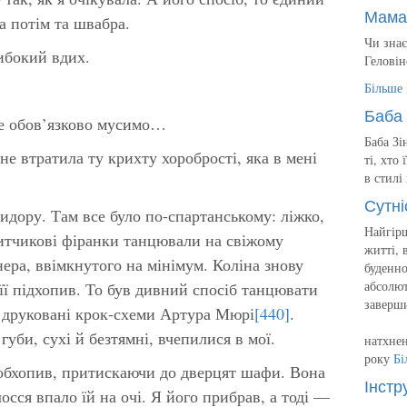
Мама
 а потім та швабра.
Чи знає
ибокий вдих.
Геловін
Більше
Баба 
не обов’язково мусимо…
Баба Зі
е втратила ту крихту хоробрості, яка в мені
ті, хто
в стилі
Сутні
ридору. Там все було по-спартанському: ліжко,
Найгірш
 ситчикові фіранки танцювали на свіжому
житті, 
нера, ввімкнутого на мінімум. Коліна знову
буденно
абсолют
я її підхопив. То був дивний спосіб танцювати
заверш
ли друковані крок-схеми Артура Мюрі
[440]
.
 губи, сухі й безтямні, вчепилися в мої.
натхнен
року
Бі
у обхопив, притискаючи до дверцят шафи. Вона
Інстр
осся впало їй на очі. Я його прибрав, а тоді —