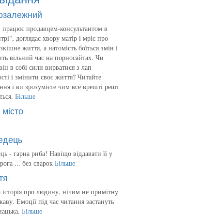
озалежний
 працює продавцем-консультантом в
трі", доглядає хвору матір і мріє про
зкішне життя, а натомість боїться змін і
ть вільний час на порносайтах. Чи
він в собі сили вирватися з лап
сті і змінити своє життя? Читайте
ння і ви зрозумієте чим все врешті решт
ться.
Більше
 місто
едець
ць - гарна риба! Навіщо віддавати її у
рога ... без сварок
Більше
тя
 історія про людину, нічим не примітну
ікаву. Емоції під час читання застануть
нацька.
Більше