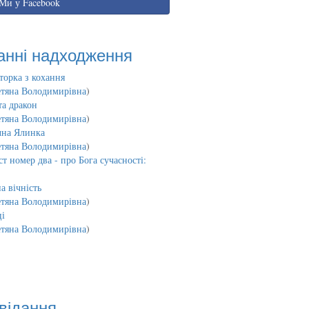
Ми у Facebook
анні надходження
торка з кохання
етяна Володимирівна
)
та дракон
етяна Володимирівна
)
чна Ялинка
етяна Володимирівна
)
т номер два - про Бога сучасності:
а вічність
етяна Володимирівна
)
і
етяна Володимирівна
)
відання