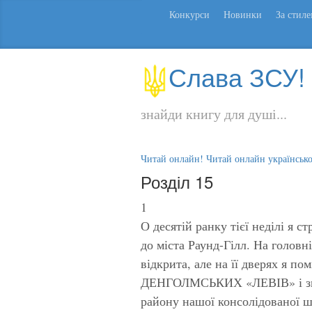
Конкурси
Новинки
За стил
Слава ЗСУ!
знайди книгу для душі...
Читай онлайн! Читай онлайн українськ
Розділ 15
1
О десятій ранку тієї неділі я 
до міста Раунд-Гілл. На головні
відкрита, але на її дверях я 
ДЕНГОЛМСЬКИХ «ЛЕВІВ» і згад
району нашої консолідованої ш