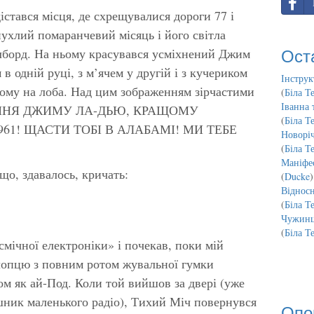
істався місця, де схрещувалися дороги 77 і
зпухлий помаранчевий місяць і його світла
Ост
ілборд. На ньому красувався усміхнений Джим
 одній руці, з м’ячем у другій і з кучериком
Інструк
йому на лоба. Над цим зображенням зірчастими
(
Біла Т
Іванна 
ВІТАННЯ ДЖИМУ ЛА-ДЬЮ, КРАЩОМУ
(
Біла Т
61! ЩАСТИ ТОБІ В АЛАБАМІ! МИ ТЕБЕ
Новорі
(
Біла Т
Маніфес
що, здавалось, кричать:
(
Ducke
)
Відносн
(
Біла Т
Чужинц
(
Біла Т
смічної електроніки» і почекав, поки мій
лопцю з повним ротом жувальної гумки
м як ай-Под. Коли той вийшов за двері (уже
шник маленького радіо), Тихий Міч повернувся
Опо