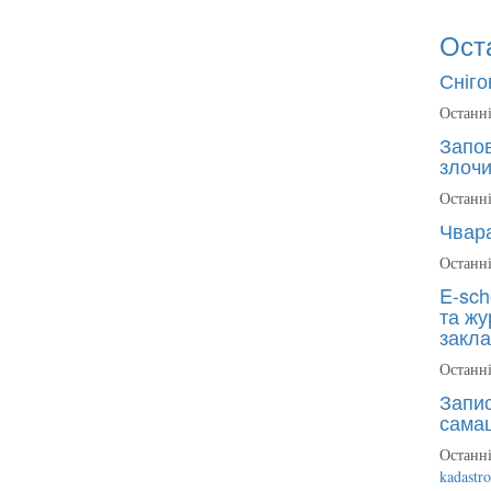
Ост
Сніго
Останні
Запов
злочи
Останні
Чвара
Останні
E-sch
та жу
закла
Останні
Запис
сама
Останні
kadastr