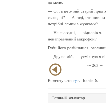
до мене:
— О, та це ж мій старий прият
сьогодні? — А тоді, стишивши
потрібні лампи з жучками?
— Не сьогодні, — відповів я. —
ненаправлений мікрофон?
Губи його розійшлися, оголивш
— Друже мій, — усміхнувся ві
-= 263 =-
6
Коментувати
тут
. Постів
.
Останній коментар