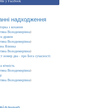
Ми у Facebook
анні надходження
торка з кохання
етяна Володимирівна
)
та дракон
етяна Володимирівна
)
чна Ялинка
етяна Володимирівна
)
т номер два - про Бога сучасності:
а вічність
етяна Володимирівна
)
і
етяна Володимирівна
)
відання