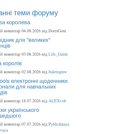
анні теми форуму
ва королева
й коментар 04.08.2026 від
DorisGom
ідник для "великих"
нців
й коментар 03.08.2026 від
Life_Guide
 королів
й коментар 02.08.2026 від
ltaletzqmw
ools електронні щоденники
рнали для навчальних
дів
й коментар 18.07.2026 від
ALEXvob
ки українського
шедшого
й коментар 07.07.2026 від
Pyblichnaya
ovaya