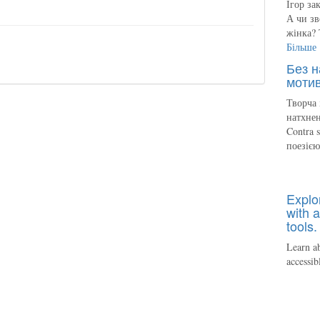
Ігор за
А чи зв
жінка? 
Більше
Без н
мотив
Творча 
натхнен
Contra 
поезіє
Explo
with a
tools.
Learn ab
accessib