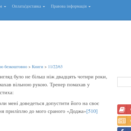
ем
Оплата/доставка
Правова інформація
ою безкоштовно
>
Книги
>
11/22/63
игляд було не більш ніж двадцять чотири роки,
омахав вільною рукою. Тренер помахав у
стиха:
ли мені доведеться допустити його на своє
дня приліплю до мого сраного «Доджа»
[510]