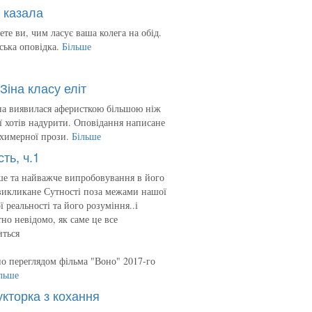
 казала
ете ви, чим ласує ваша колега на обід.
ська оповідка.
Більше
Зіна класу еліт
на виявилася аферисткою більшою ніж
 її хотів надурити. Оповідання написане
 химерної прози.
Більше
сть, ч.1
е та найважче випробовування в його
викликане Сутності поза межами нашої
ї реальності та його розуміння..і
но невідомо, як саме це все
иться
о переглядом фільма "Воно" 2017-го
льше
укторка з кохання