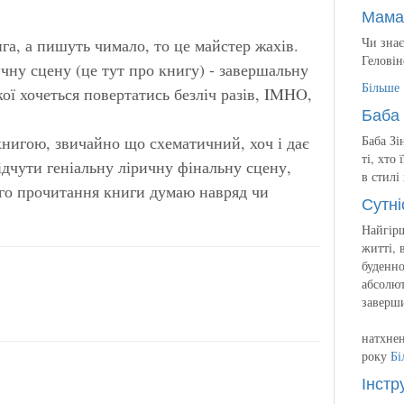
Мама
Чи знає
га, а пишуть чимало, то це майстер жахів.
Геловін
ичну сцену (це тут про книгу) - завершальну
Більше
кої хочеться повертатись безліч разів, IMHO,
Баба 
книгою, звичайно що схематичний, хоч і дає
Баба Зі
ті, хто
ідчути геніальну ліричну фінальну сцену,
в стилі
ого прочитання книги думаю навряд чи
Сутні
Найгірш
житті, 
буденно
абсолют
заверш
натхнен
року
Бі
Інстр