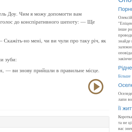
Порн
ель Доу. Чим я можу допомогти вам
Олексій
 голос до конспіративного шепоту: — Ще
"Епіцен
інше ро
проводи
 Скажіть-но мені, чи ви чули про таку річ, як
знайде 
залежно
оповіда
и зуби:
закінчи
Рідне
н, — ви знову прийшли в правильне місце.
Більше
Осел
Оселеде
лапи во
Її жит
Коротка
та не ц
вас зне