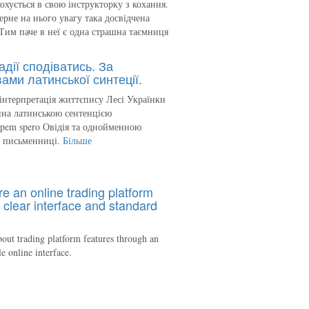
кохується в свою інструкторку з кохання.
ерне на нього увагу така досвідчена
Тим паче в неї є одна страшна таємниця
адії сподіватись. За
ами латинської синтеції.
інтерпретація життєпису Лесі Українки
на латинською сентенцією
spem spero Овідія та однойменною
ю письменниці.
Більше
re an online trading platform
 clear interface and standard
out trading platform features through an
le online interface.