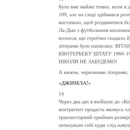
Було вже майже темно, коли я д
109, але на сході здіймався ро
вистачало, щоб роздивитися б
Ла-Дью з футбольним шоломом в
волосся, що героїчно спадало 
літерами було написано: 
КВОТЕРБЕКУ ШТАТУ 1960–19
НІКОЛИ НЕ ЗАБУДЕМО!
А нижче, червоними літерами, 
«ДЖИМЛА!»
14
Через два дні я ввійшов до «Ко
контрагент продасть якомусь х
транзисторний приймач розміро
заткнувши собі куди слід наву