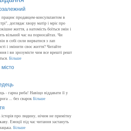
озалежний
 працює продавцем-консультантом в
трі", доглядає хвору матір і мріє про
зкішне життя, а натомість боїться змін і
ть вільний час на порносайтах. Чи
він в собі сили вирватися з лап
сті і змінити своє життя? Читайте
ння і ви зрозумієте чим все врешті решт
ться.
Більше
 місто
едець
ць - гарна риба! Навіщо віддавати її у
рога ... без сварок
Більше
тя
 історія про людину, нічим не примітну
ікаву. Емоції під час читання застануть
нацька.
Більше