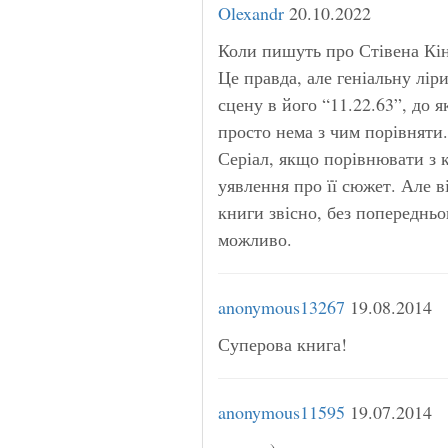
Olexandr
20.10.2022
Коли пишуть про Стівена Кін
Це правда, але геніальну лір
сцену в його “11.22.63”, до я
просто нема з чим порівняти.
Серіал, якщо порівнювати з 
уявлення про її сюжет. Але в
книги звісно, без попереднь
можливо.
anonymous13267
19.08.2014
Суперова книга!
anonymous11595
19.07.2014