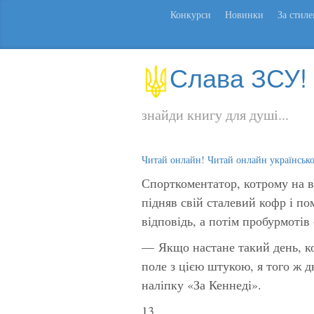
Конкурси
Новинки
За стил
Слава ЗСУ!
знайди книгу для душі...
Читай онлайн! Читай онлайн українськ
Спорткоментатор, котрому на в
підняв свій сталевий кофр і п
відповідь, а потім пробурмотів 
— Якщо настане такий день, ко
поле з цією штукою, я того ж 
наліпку «За Кеннеді».
13