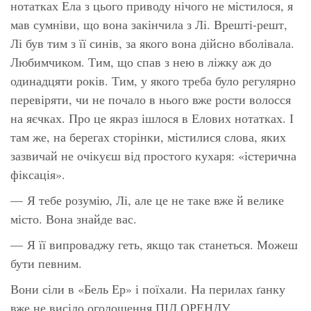
нотатках Ела з цього приводу нічого не містилося, я
мав сумніви, що вона закінчила з Лі. Врешті-решт,
Лі був тим з її синів, за якого вона дійсно вболівала.
Любимчиком. Тим, що спав з нею в ліжку аж до
одинадцяти років. Тим, у якого треба було регулярно
перевіряти, чи не почало в нього вже рости волосся
на яєчках. Про це якраз
ішлося
в Елових нотатках. І
там же, на берегах сторінки, містилися слова, яких
зазвичай не очікуєш від простого кухаря:
«істерична
фіксація»
.
— Я тебе розумію, Лі, але це не таке вже й велике
місто. Вона знайде вас.
— Я її випроваджу геть, якщо так станеться. Можеш
бути певним.
Вони сіли в «Бель Ер» і поїхали. На перилах ґанку
вже не висіло оголошення ПІД ОРЕНДУ.