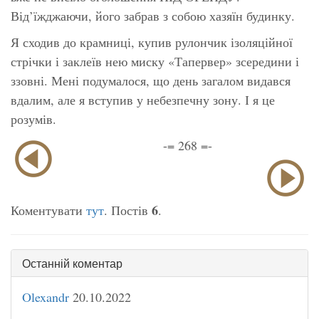
Від’їжджаючи, його забрав з собою хазяїн будинку.
Я сходив до крамниці, купив рулончик ізоляційної
стрічки і заклеїв нею миску «Тапервер» зсередини і
ззовні. Мені подумалося, що день загалом видався
вдалим, але я вступив у небезпечну зону. І я це
розумів.
-= 268 =-
6
Коментувати
тут
. Постів
.
Останній коментар
Olexandr
20.10.2022