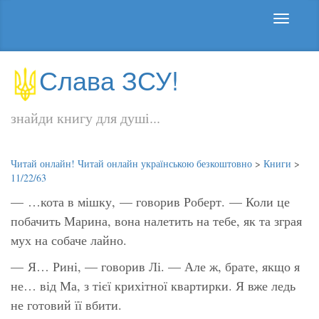
Слава ЗСУ!
знайди книгу для душі...
Читай онлайн! Читай онлайн українською безкоштовно
>
Книги
>
11/22/63
— …кота в мішку, — говорив Роберт. — Коли це
побачить Марина, вона налетить на тебе, як та зграя
мух на собаче лайно.
— Я… Рині, — говорив Лі. — Але ж, брате, якщо я
не… від Ма, з тієї крихітної квартирки. Я вже ледь
не готовий її вбити.