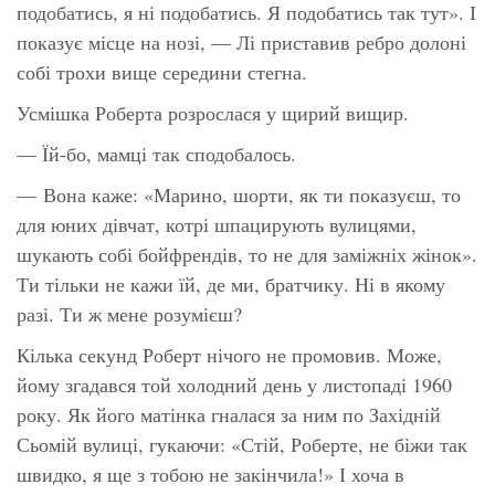
подобатись, я ні подобатись. Я подобатись так тут»
. І
показує місце на нозі, — Лі приставив ребро долоні
собі трохи вище середини стегна.
Усмішка Роберта розрослася у щирий вищир.
— Їй-бо, мамці
так
сподобалось.
— Вона каже:
«Марино, шорти, як ти показуєш, то
для юних дівчат, котрі шпацирують вулицями,
шукають собі бойфрендів, то не для заміжніх жінок».
Ти тільки не кажи їй, де ми, братчику. Ні в
якому
разі. Ти ж мене розумієш?
Кілька секунд Роберт нічого не промовив. Може,
йому згадався той холодний день у листопаді 1960
року. Як його матінка гналася за ним по Західній
Сьомій вулиці, гукаючи:
«Стій
, Роберте, не біжи так
швидко, я ще з тобою не закінчила!» І хоча в