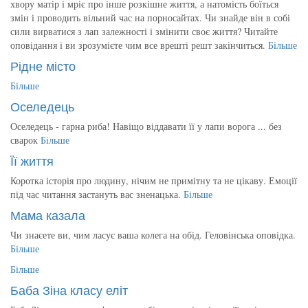
хвору матір і мріє про інше розкішне життя, а натомість боїться
змін і проводить вільний час на порносайтах. Чи знайде він в собі
сили вирватися з лап залежності і змінити своє життя? Читайте
оповідання і ви зрозумієте чим все врешті решт закінчиться.
Більше
Рідне місто
Більше
Оселедець
Оселедець - гарна риба! Навіщо віддавати її у лапи ворога ... без
сварок
Більше
Її життя
Коротка історія про людину, нічим не примітну та не цікаву. Емоції
під час читання застануть вас зненацька.
Більше
Мама казала
Чи знаєете ви, чим ласує ваша колега на обід. Геловінська оповідка.
Більше
Більше
Баба Зіна класу еліт