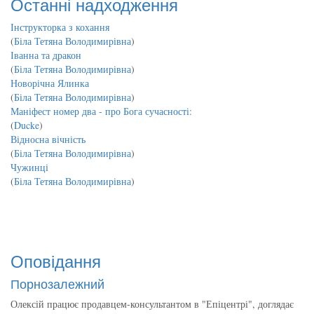
Останні надходження
Інструкторка з кохання
(
Біла Тетяна Володимирівна
)
Іванна та дракон
(
Біла Тетяна Володимирівна
)
Новорічна Ялинка
(
Біла Тетяна Володимирівна
)
Маніфест номер два - про Бога сучасності:
(
Ducke
)
Відносна вічність
(
Біла Тетяна Володимирівна
)
Чужинці
(
Біла Тетяна Володимирівна
)
Оповідання
Порнозалежний
Олексій працює продавцем-консультантом в "Епіцентрі", доглядає