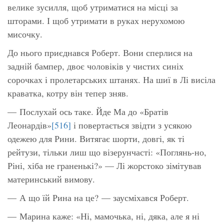
велике зусилля, щоб утриматися на місці за
шторами. І щоб утримати в руках нерухомою
мисочку.
До нього приєднався Роберт. Вони сперлися на
задній бампер, двоє чоловіків у чистих синіх
сорочках і пролетарських штанях. На шиї в Лі висіла
краватка, котру він тепер зняв.
— Послухай ось таке. Йде Ма до «Братів
Леонардів»
[516]
і повертається звідти з усякою
одежею для Рини. Витягає шорти, довгі, як ті
рейтузи, тільки лиш що візерунчасті:
«Поглянь-но,
Ріні, хіба не граненькі?»
— Лі жорстоко зімітував
материнський вимову.
— А що їй Рина на це? — заусміхався Роберт.
— Марина каже:
«Ні, мамочька, ні, дяка, але я ні