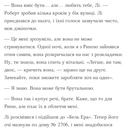
— Вона вміє бути… але… любить тебе, Лі. —
Роберт зробив кілька кроків у бік вулиці. Лі
приєднався до нього, і їхні голоси зазвучали чисто,
мов дзвіночки.
— Це мені зрозуміло, але вона не може
стримуватися. Одної ночі, коли я з Риною зайнявся
отим самим, вона розкричалася на нас з розкладачки.
Ну, ти знаєш, вона спить у вітальні. «Легше, ви там,
двоє, — кричить вона, — зарано ще на друге.
Зачекайте, поки зможете заробляти хоч на одне».
— Я знаю. Вона може бути брутальною.
— Вона так і
купує
речі, брате. Каже, що то для
Рини, але пхає їх в обличчя
мені
.
Лі розсміявся і підійшов до «Бель Ера». Тепер його
очі мазнули по дому № 2706, і мені знадобилося