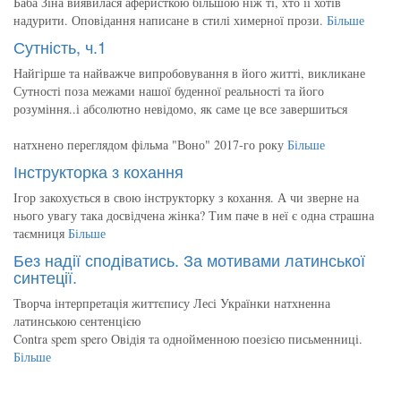
Баба Зіна виявилася аферисткою більшою ніж ті, хто її хотів
надурити. Оповідання написане в стилі химерної прози.
Більше
Сутність, ч.1
Найгірше та найважче випробовування в його житті, викликане
Сутності поза межами нашої буденної реальності та його
розуміння..і абсолютно невідомо, як саме це все завершиться
натхнено переглядом фільма "Воно" 2017-го року
Більше
Інструкторка з кохання
Ігор закохується в свою інструкторку з кохання. А чи зверне на
нього увагу така досвідчена жінка? Тим паче в неї є одна страшна
таємниця
Більше
Без надії сподіватись. За мотивами латинської
синтеції.
Творча інтерпретація життєпису Лесі Українки натхненна
латинською сентенцією
Contra spem spero Овідія та однойменною поезією письменниці.
Більше