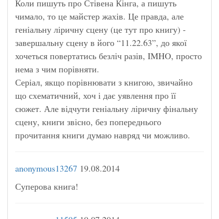
Коли пишуть про Стівена Кінга, а пишуть
чимало, то це майстер жахів. Це правда, але
геніальну ліричну сцену (це тут про книгу) -
завершальну сцену в його “11.22.63”, до якої
хочеться повертатись безліч разів, IMHO, просто
нема з чим порівняти.
Серіал, якщо порівнювати з книгою, звичайно
що схематичний, хоч і дає уявлення про її
сюжет. Але відчути геніальну ліричну фінальну
сцену, книги звісно, без попереднього
прочитання книги думаю навряд чи можливо.
anonymous13267
19.08.2014
Суперова книга!