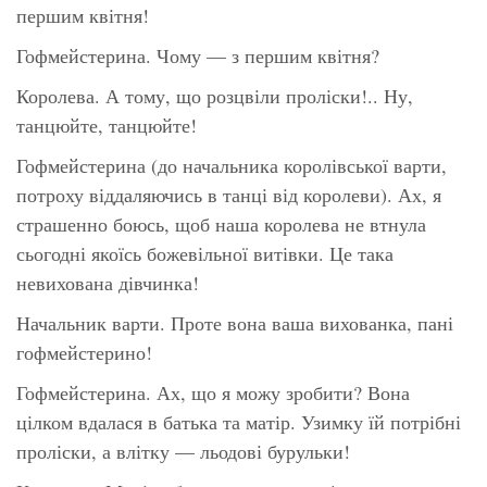
першим квітня!
Гофмейстерина. Чому — з першим квітня?
Королева. А тому, що розцвіли проліски!.. Ну,
танцюйте, танцюйте!
Гофмейстерина (до начальника королівської варти,
потроху віддаляючись в танці від королеви). Ах, я
страшенно боюсь, щоб наша королева не втнула
сьогодні якоїсь божевільної витівки. Це така
невихована дівчинка!
Начальник варти. Проте вона ваша вихованка, пані
гофмейстерино!
Гофмейстерина. Ах, що я можу зробити? Вона
цілком вдалася в батька та матір. Узимку їй потрібні
проліски, а влітку — льодові бурульки!