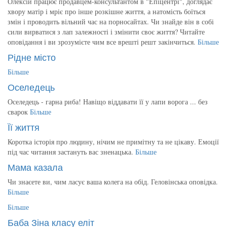
Олексій працює продавцем-консультантом в "Епіцентрі", доглядає
хвору матір і мріє про інше розкішне життя, а натомість боїться
змін і проводить вільний час на порносайтах. Чи знайде він в собі
сили вирватися з лап залежності і змінити своє життя? Читайте
оповідання і ви зрозумієте чим все врешті решт закінчиться.
Більше
Рідне місто
Більше
Оселедець
Оселедець - гарна риба! Навіщо віддавати її у лапи ворога ... без
сварок
Більше
Її життя
Коротка історія про людину, нічим не примітну та не цікаву. Емоції
під час читання застануть вас зненацька.
Більше
Мама казала
Чи знаєете ви, чим ласує ваша колега на обід. Геловінська оповідка.
Більше
Більше
Баба Зіна класу еліт