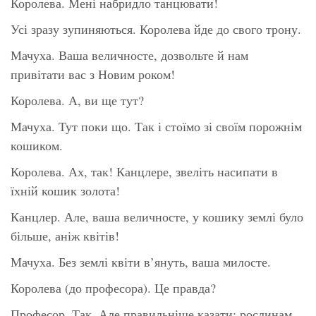
Королева. Мені набридло танцювати!
Усі зразу зупиняються. Королева йде до свого трону.
Мачуха. Ваша величносте, дозвольте й нам
привітати вас з Новим роком!
Королева. А, ви ще тут?
Мачуха. Тут поки що. Так і стоїмо зі своїм порожнім
кошиком.
Королева. Ах, так! Канцлере, звеліть насипати в
їхній кошик золота!
Канцлер. Але, ваша величносте, у кошику землі було
більше, аніж квітів!
Мачуха. Без землі квіти в’януть, ваша милосте.
Королева (до професора). Це правда?
Професор. Так. Але правильніше казати: рослинам