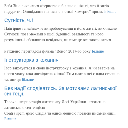
Баба Зіна виявилася аферисткою більшою ніж ті, хто її хотів
надурити. Оповідання написане в стилі химерної прози.
Більше
Сутність, ч.1
Найгірше та найважче випробовування в його житті, викликане
Сутності поза межами нашої буденної реальності та його
розуміння..і абсолютно невідомо, як саме це все завершиться
натхнено переглядом фільма "Воно" 2017-го року
Більше
Інструкторка з кохання
Ігор закохується в свою інструкторку з кохання. А чи зверне на
нього увагу така досвідчена жінка? Тим паче в неї є одна страшна
таємниця
Більше
Без надії сподіватись. За мотивами латинської
синтеції.
Творча інтерпретація життєпису Лесі Українки натхненна
латинською сентенцією
Contra spem spero Овідія та однойменною поезією письменниці.
Більше