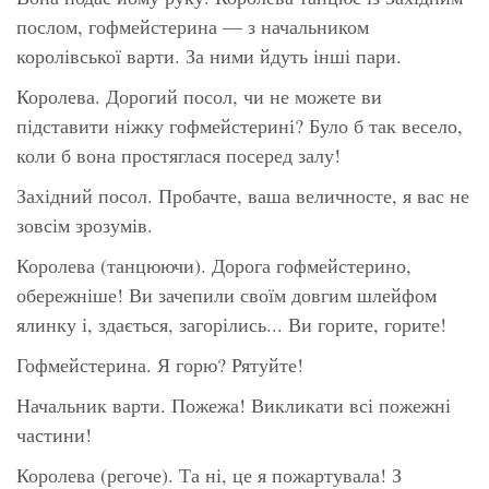
послом, гофмейстерина — з начальником
королівської варти. За ними йдуть інші пари.
Королева. Дорогий посол, чи не можете ви
підставити ніжку гофмейстерині? Було б так весело,
коли б вона простяглася посеред залу!
Західний посол. Пробачте, ваша величносте, я вас не
зовсім зрозумів.
Королева (танцюючи). Дорога гофмейстерино,
обережніше! Ви зачепили своїм довгим шлейфом
ялинку і, здається, загорілись... Ви горите, горите!
Гофмейстерина. Я горю? Рятуйте!
Начальник варти. Пожежа! Викликати всі пожежні
частини!
Королева (регоче). Та ні, це я пожартувала! З