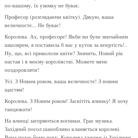
по-вашому, їх узимку не буває.
Професор (розглядаючи квітку). Дякую, ваша
величносте... Не буває!
Королева. Ах, професоре! Якби ви були звичайним
школярем, я поставила б вас у куток за впертість!..
Ну, що, всі прикололи квіти? Значить, Новий рік
настав і в моєму королівстві. Можете мене
поздоровляти!
Усі. З Новим роком, ваша величносте! З новим
щастям!
Королева. З Новим роком! Засвітіть ялинку! Я хочу
танцювати!
На ялинці загоряються вогники. Грає музика.
Західний посол шанобливо кланяється королеві.
Вона подає йому руку. Королева танцює із Західним