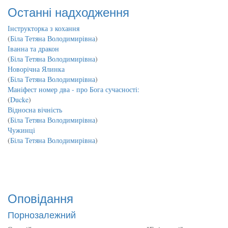
Останні надходження
Інструкторка з кохання
(
Біла Тетяна Володимирівна
)
Іванна та дракон
(
Біла Тетяна Володимирівна
)
Новорічна Ялинка
(
Біла Тетяна Володимирівна
)
Маніфест номер два - про Бога сучасності:
(
Ducke
)
Відносна вічність
(
Біла Тетяна Володимирівна
)
Чужинці
(
Біла Тетяна Володимирівна
)
Оповідання
Порнозалежний