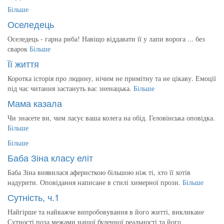
Більше
Оселедець
Оселедець - гарна риба! Навіщо віддавати її у лапи ворога ... без
сварок
Більше
Її життя
Коротка історія про людину, нічим не примітну та не цікаву. Емоції
під час читання застануть вас зненацька.
Більше
Мама казала
Чи знаєете ви, чим ласує ваша колега на обід. Геловінська оповідка.
Більше
Більше
Баба Зіна класу еліт
Баба Зіна виявилася аферисткою більшою ніж ті, хто її хотів
надурити. Оповідання написане в стилі химерної прози.
Більше
Сутність, ч.1
Найгірше та найважче випробовування в його житті, викликане
Сутності поза межами нашої буденної реальності та його