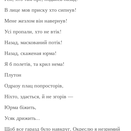
В лице мов приску хто сипнув!
Мене жезлом він навернув!
Усі пропали, хто не втік!
Назад, маскований потік!
Назад, скаженая юрма!
Я б полетів, та крил нема!
Плутон
Одразу плац попросторів,
Ніхто, здається, й не згорів —
Юрма біжить,
Усяк дрижить...
Щоб все гаразд було навкруг, Окреслю я незримий