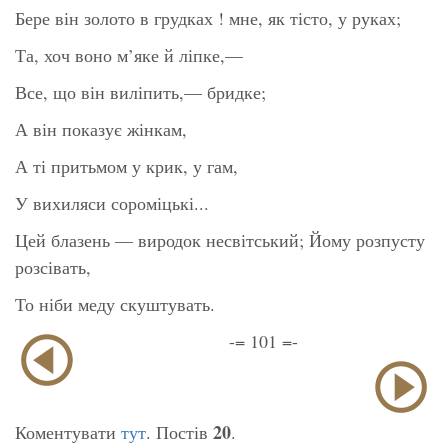
Бере він золото в грудках ! мне, як тісто, у руках;
Та, хоч воно м’яке й ліпке,—
Все, що він виліпить,— бридке;
А він показує жінкам,
А ті притьмом у крик, у гам,
У вихиляси сороміцькі...
Цей блазень — виродок несвітський; Йому розпусту
розсівать,
То ніби меду скуштувать.
-= 101 =-
20
Коментувати
тут
. Постів
.