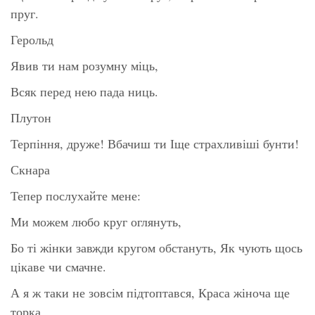
пруг.
Герольд
Явив ти нам розумну міць,
Всяк перед нею пада ниць.
Плутон
Терпіння, друже! Вбачиш ти Іще страхливіші бунти!
Скнара
Тепер послухайте мене:
Ми можем любо круг оглянуть,
Бо ті жінки завжди кругом обстануть, Як чують щось
цікаве чи смачне.
А я ж таки не зовсім підтоптався, Краса жіноча ще
торка,