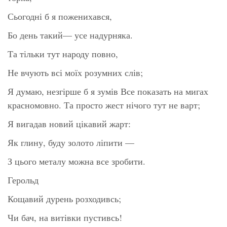
Сьогодні б я поженихався,
Бо день такий— усе надурняка.
Та тільки тут народу повно,
Не вчують всі моїх розумних слів;
Я думаю, незгірше б я зумів Все показать на мигах
красномовно. Та просто жест нічого тут не варт;
Я вигадав новий цікавий жарт:
Як глину, буду золото ліпити —
З цього металу можна все зробити.
Герольд
Кощавий дурень розходивсь;
Чи бач, на витівки пустивсь!