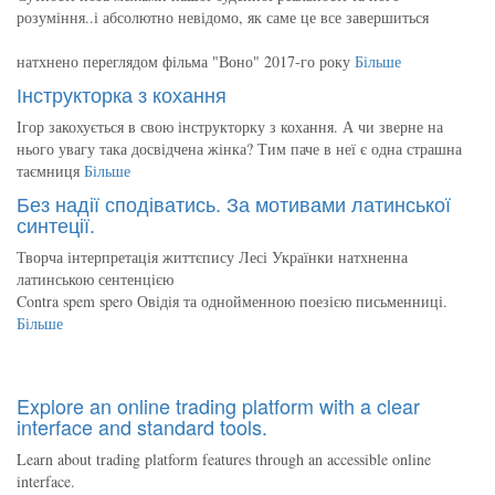
розуміння..і абсолютно невідомо, як саме це все завершиться
натхнено переглядом фільма "Воно" 2017-го року
Більше
Інструкторка з кохання
Ігор закохується в свою інструкторку з кохання. А чи зверне на
нього увагу така досвідчена жінка? Тим паче в неї є одна страшна
таємниця
Більше
Без надії сподіватись. За мотивами латинської
синтеції.
Творча інтерпретація життєпису Лесі Українки натхненна
латинською сентенцією
Contra spem spero Овідія та однойменною поезією письменниці.
Більше
Explore an online trading platform with a clear
interface and standard tools.
Learn about trading platform features through an accessible online
interface.