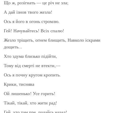
Що ж, розігнать — це річ не зла;
А дай ізнов твого жезла!
Ось я його в огонь стромлю.
Гей! Начувайтесь! Всіх спалю!
Жезло тріщить, огнем блищить, Навколо іскрами
дощить...
Хто здума близько підійти,
Тому від смерті не втекти,—
Ось я почну кругом кропить.
Крики, тиснява
Ой лишенько! Усе горить!
Тікай, тікай, хто жити рад!
Гей, хто там пре, подайсь назад!