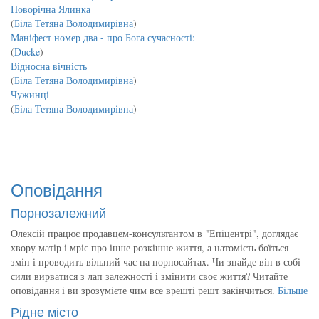
Новорічна Ялинка
(
Біла Тетяна Володимирівна
)
Маніфест номер два - про Бога сучасності:
(
Ducke
)
Відносна вічність
(
Біла Тетяна Володимирівна
)
Чужинці
(
Біла Тетяна Володимирівна
)
Оповідання
Порнозалежний
Олексій працює продавцем-консультантом в "Епіцентрі", доглядає
хвору матір і мріє про інше розкішне життя, а натомість боїться
змін і проводить вільний час на порносайтах. Чи знайде він в собі
сили вирватися з лап залежності і змінити своє життя? Читайте
оповідання і ви зрозумієте чим все врешті решт закінчиться.
Більше
Рідне місто