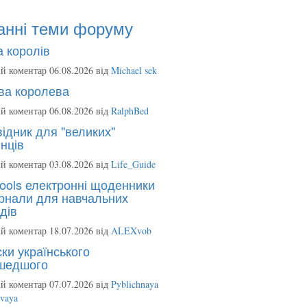
анні теми форуму
 королів
й коментар 06.08.2026 від
Michael sek
ва королева
й коментар 06.08.2026 від
RalphBed
ідник для "великих"
нців
й коментар 03.08.2026 від
Life_Guide
ools електронні щоденники
рнали для навчальних
дів
й коментар 18.07.2026 від
ALEXvob
ки українського
шедшого
й коментар 07.07.2026 від
Pyblichnaya
ovaya