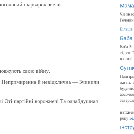
зноголосий шарварок звели.
Мама
Чи знає
Геловін
Більше
Баба 
Баба Зі
ті, хто
в стилі
Сутні
довжують свою війну.
Найгірш
а, Непримиренна й невідклична — Зчинили
житті, 
буденно
абсолют
чі Оті партійні ворожнечі Та одчайдушная
заверш
натхнен
року
Бі
Інстр