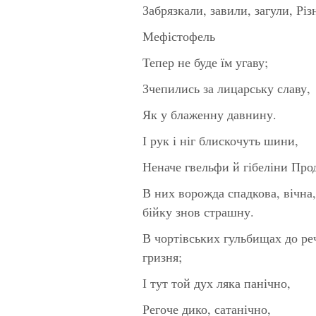
Забрязкали, завили, загули, Рі
Мефістофель
Тепер не буде їм угаву;
Зчепились за лицарську славу,
Як у блаженну давнину.
І рук і ніг блискочуть шини,
Неначе гвельфи й гібеліни Про
В них ворожда спадкова, вічн
бійку знов страшну.
В чортівських гульбищах до ре
гризня;
І тут той дух ляка панічно,
Регоче дико, сатанічно,