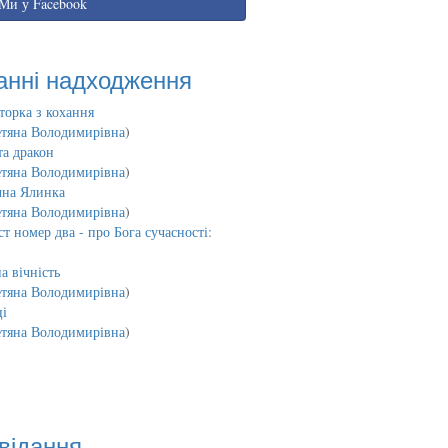
Ми у Facebook
анні надходження
торка з кохання
етяна Володимирівна
)
та дракон
етяна Володимирівна
)
чна Ялинка
етяна Володимирівна
)
т номер два - про Бога сучасності:
а вічність
етяна Володимирівна
)
і
етяна Володимирівна
)
відання