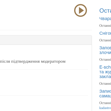
Ост
Чвара
Останні
Сніго
Останні
Запов
злочи
Останні
після підтвердження модератором
E-sch
та жу
закла
Останні
Запис
сама
Останні
kadastr