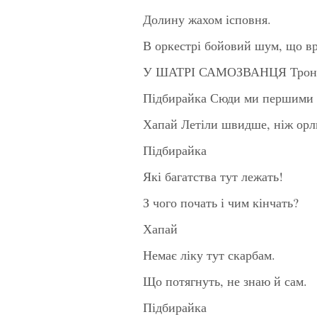
Долину жахом ісповня.
В оркестрі бойовий шум, що вр
У ШАТРІ САМОЗВАНЦЯ Трон, п
Підбирайка Сюди ми першими
Хапай Летіли швидше, ніж орл
Підбирайка
Які багатства тут лежать!
З чого почать і чим кінчать?
Хапай
Немає ліку тут скарбам.
Що потягнуть, не знаю й сам.
Підбирайка