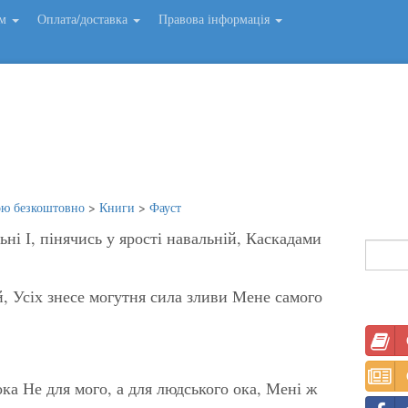
ем
Оплата/доставка
Правова інформація
ою безкоштовно
>
Книги
>
Фауст
ні І, пінячись у ярості навальній, Каскадами
, Усіх знесе могутня сила зливи Мене самого
ка Не для мого, а для людського ока, Мені ж