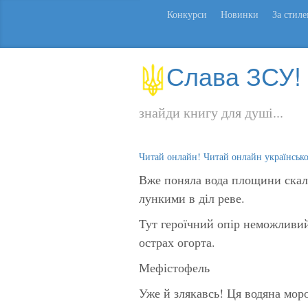
Конкурси
Новинки
За стил
Слава ЗСУ!
знайди книгу для душі...
Читай онлайн! Читай онлайн українськ
Вже поняла вода площини скаль
лункими в діл реве.
Тут героїчний опір неможливий
острах огорта.
Мефістофель
Уже й злякавсь! Ця водяна моро