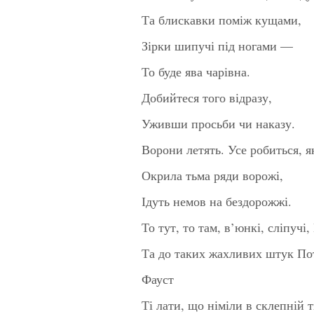
Та блискавки поміж кущами,
Зірки шипучі під ногами —
То буде ява чарівна.
Добийтеся того відразу,
Уживши просьби чи наказу.
Ворони летять. Усе робиться, 
Окрила тьма ряди ворожі,
Ідуть немов на бездорожжі.
То тут, то там, в’юнкі, сліпучі
Та до таких жахливих штук Пот
Фауст
Ті лати, що німіли в склепній т