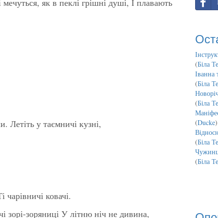
 мечуться, як в пеклі грішні душі, І плавають
Ост
Інструк
(
Біла Т
Іванна 
(
Біла Т
Новорі
(
Біла Т
Маніфес
и. Летіть у таємничі кузні,
(
Ducke
)
Відносн
(
Біла Т
Чужинц
(
Біла Т
і чарівничі ковачі.
і зорі-зоряниці У літню ніч не дивина,
Опо