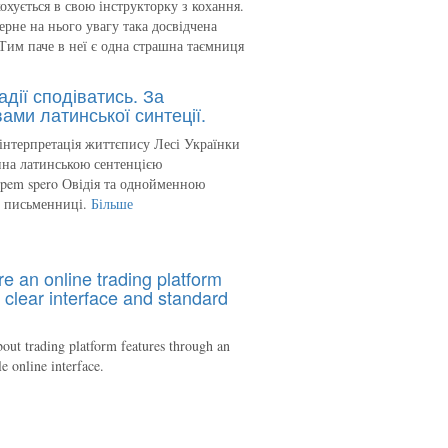
кохується в свою інструкторку з кохання.
ерне на нього увагу така досвідчена
Тим паче в неї є одна страшна таємниця
адії сподіватись. За
ами латинської синтеції.
інтерпретація життєпису Лесі Українки
на латинською сентенцією
spem spero Овідія та однойменною
ю письменниці.
Більше
re an online trading platform
 clear interface and standard
out trading platform features through an
le online interface.