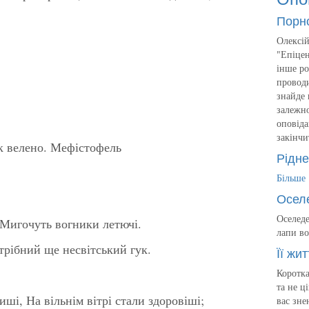
Порн
Олексій
"Епіцен
інше ро
проводи
знайде 
залежно
оповіда
закінчи
як велено. Мефістофель
Рідне
Більше
Осел
Оселеде
, Мигочуть вогники летючі.
лапи во
рібний ще несвітський гук.
Її жит
Коротка
та не ц
иші, На вільнім вітрі стали здоровіші;
вас зне