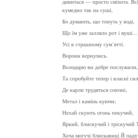
дивиться — просто сміхота. Всі
кумедно так на суші,
Бо думають, що тонуть у воді,
Що їм уже залляло рот і вуші...
Усі в страшному сум’ятті.
Ворони вернулись.
Володарю ви добре послужили,
Та спробуйте тепер і власні сил
Де карли трудяться союзні,
Метал і камінь куючи;
Нехай скують огонь пекучий,
Яркий, блискучий і тріскучий Т
Хоча могучі блискавиці Й падуч