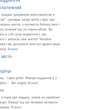
озалежний
 працює продавцем-консультантом в
трі", доглядає хвору матір і мріє про
зкішне життя, а натомість боїться змін і
ть вільний час на порносайтах. Чи
він в собі сили вирватися з лап
сті і змінити своє життя? Читайте
ння і ви зрозумієте чим все врешті решт
ться.
Більше
 місто
едець
ць - гарна риба! Навіщо віддавати її у
рога ... без сварок
Більше
тя
 історія про людину, нічим не примітну
ікаву. Емоції під час читання застануть
нацька.
Більше