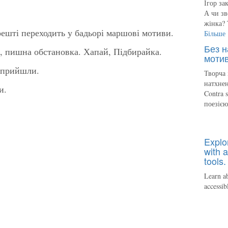
Ігор за
А чи зв
жінка? 
ешті переходить у бадьорі маршові мотиви.
Більше
Без н
ишна обстановка. Хапай, Підбирайка.
мотив
 прийшли.
Творча 
натхнен
и.
Contra 
поезіє
Explo
with a
tools.
Learn ab
accessib