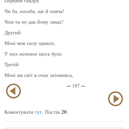
Перший гайдук
Чи ба, нахаба, ще й повча!
Чом ти не дав йому ляща?
Другий
Мені мов силу одняло,
У них непевне щось було.
Третій
Мені аж світ в очах затьмивсь,
-= 187 =-
20
Коментувати
тут
. Постів
.