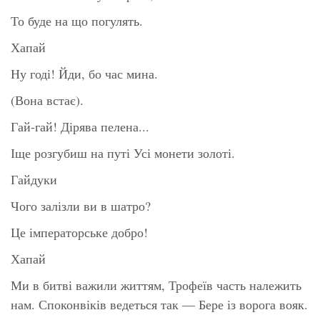
То буде на що погулять.
Хапай
Ну годі! Йди, бо час мина.
(Вона встає).
Гай-гай! Дірява пелена...
Іще розгубиш на путі Усі монети золоті.
Гайдуки
Чого залізли ви в шатро?
Це імператорське добро!
Хапай
Ми в битві важили життям, Трофеїв часть належить
нам. Споконвіків ведеться так — Бере із ворога вояк.