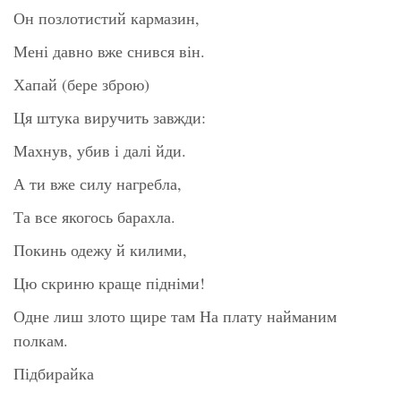
Он позлотистий кармазин,
Мені давно вже снився він.
Хапай (бере зброю)
Ця штука виручить завжди:
Махнув, убив і далі йди.
А ти вже силу нагребла,
Та все якогось барахла.
Покинь одежу й килими,
Цю скриню краще підніми!
Одне лиш злото щире там На плату найманим
полкам.
Підбирайка