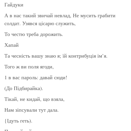
Гайдуки
А в нас такий звичай невлад, Не мусить грабити
солдат. Узявся цісарю служить,
То честю треба дорожить.
Хапай
Та чесність вашу знаю я; їй контрибуція ім’я.
Того ж ви поля ягоди,
1 в вас пароль: давай сюди!
(До Підбирайка).
Тікай, не кидай, що взяла,
Нам зіпсували тут дала.
{Ідуть геть).