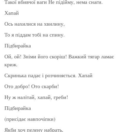
Такої вбивчої ваги Не підійму, нема снаги.
Хапай
Ось нахилися на хвилину,
То я піддам тобі на спину.
Підбирайка
Ой, ой! Зніми його скоріш! Важкий тягар ламає
криж.
Скринька падає і розчиняється. Хапай
Ото добро! Ото скарби!
Ну ж налітай, хапай, греби!
Підбирайка
(присідає навпочіпки)
Якби хоч пелену набрать,