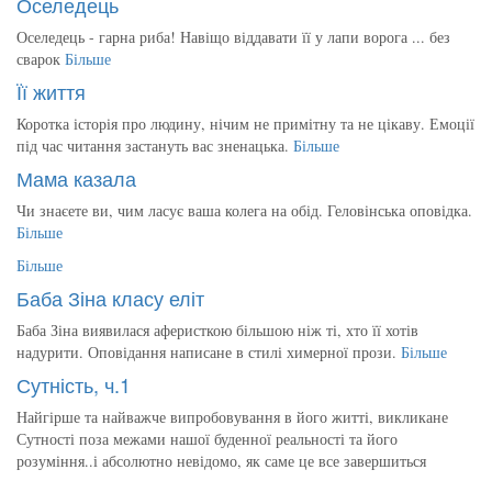
Оселедець
Оселедець - гарна риба! Навіщо віддавати її у лапи ворога ... без
сварок
Більше
Її життя
Коротка історія про людину, нічим не примітну та не цікаву. Емоції
під час читання застануть вас зненацька.
Більше
Мама казала
Чи знаєете ви, чим ласує ваша колега на обід. Геловінська оповідка.
Більше
Більше
Баба Зіна класу еліт
Баба Зіна виявилася аферисткою більшою ніж ті, хто її хотів
надурити. Оповідання написане в стилі химерної прози.
Більше
Сутність, ч.1
Найгірше та найважче випробовування в його житті, викликане
Сутності поза межами нашої буденної реальності та його
розуміння..і абсолютно невідомо, як саме це все завершиться