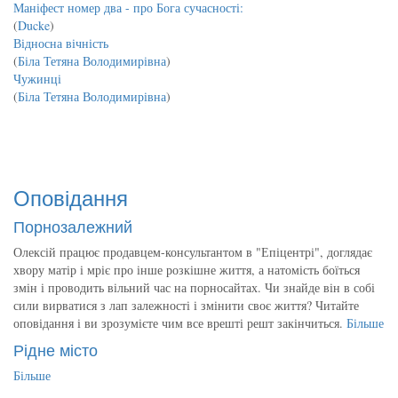
Маніфест номер два - про Бога сучасності:
(
Ducke
)
Відносна вічність
(
Біла Тетяна Володимирівна
)
Чужинці
(
Біла Тетяна Володимирівна
)
Оповідання
Порнозалежний
Олексій працює продавцем-консультантом в "Епіцентрі", доглядає
хвору матір і мріє про інше розкішне життя, а натомість боїться
змін і проводить вільний час на порносайтах. Чи знайде він в собі
сили вирватися з лап залежності і змінити своє життя? Читайте
оповідання і ви зрозумієте чим все врешті решт закінчиться.
Більше
Рідне місто
Більше