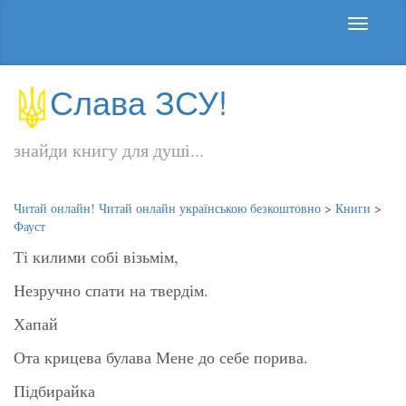
Слава ЗСУ!
знайди книгу для душі...
Читай онлайн! Читай онлайн українською безкоштовно
>
Книги
>
Фауст
Ті килими собі візьмім,
Незручно спати на твердім.
Хапай
Ота крицева булава Мене до себе порива.
Підбирайка