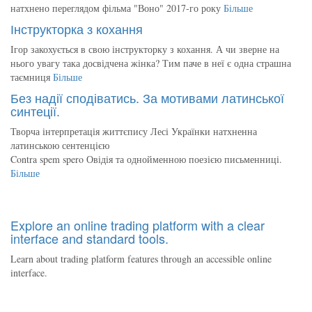
натхнено переглядом фільма "Воно" 2017-го року
Більше
Інструкторка з кохання
Ігор закохується в свою інструкторку з кохання. А чи зверне на
нього увагу така досвідчена жінка? Тим паче в неї є одна страшна
таємниця
Більше
Без надії сподіватись. За мотивами латинської
синтеції.
Творча інтерпретація життєпису Лесі Українки натхненна
латинською сентенцією
Contra spem spero Овідія та однойменною поезією письменниці.
Більше
Explore an online trading platform with a clear
interface and standard tools.
Learn about trading platform features through an accessible online
interface.