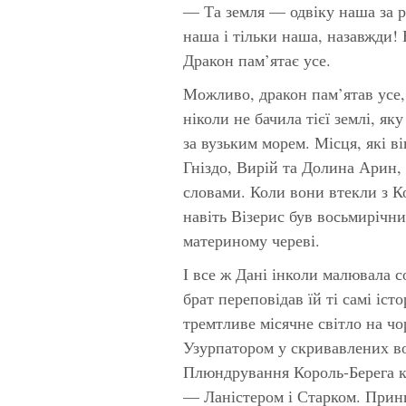
— Та земля — одвіку наша за ро
наша і тільки наша, назавжди! 
Дракон пам’ятає усе.
Можливо, дракон пам’ятав усе, 
ніколи не бачила тієї землі, як
за вузьким морем. Місця, які в
Гніздо, Вирій та Долина Арин,
словами. Коли вони втекли з Ко
навіть Візерис був восьмирічни
материному череві.
І все ж Дані інколи малювала со
брат переповідав їй ті самі іст
тремтливе місячне світло на чор
Узурпатором у скривавлених во
Плюндрування Король-Берега к
— Ланістером і Старком. Принц