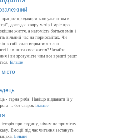
озалежний
 працює продавцем-консультантом в
трі", доглядає хвору матір і мріє про
зкішне життя, а натомість боїться змін і
ть вільний час на порносайтах. Чи
він в собі сили вирватися з лап
сті і змінити своє життя? Читайте
ння і ви зрозумієте чим все врешті решт
ться.
Більше
 місто
едець
ць - гарна риба! Навіщо віддавати її у
рога ... без сварок
Більше
тя
 історія про людину, нічим не примітну
ікаву. Емоції під час читання застануть
нацька.
Більше