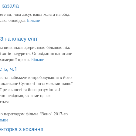
 казала
ете ви, чим ласує ваша колега на обід.
ська оповідка.
Більше
Зіна класу еліт
на виявилася аферисткою більшою ніж
 її хотів надурити. Оповідання написане
 химерної прози.
Більше
сть, ч.1
е та найважче випробовування в його
викликане Сутності поза межами нашої
ї реальності та його розуміння..і
но невідомо, як саме це все
иться
о переглядом фільма "Воно" 2017-го
льше
укторка з кохання