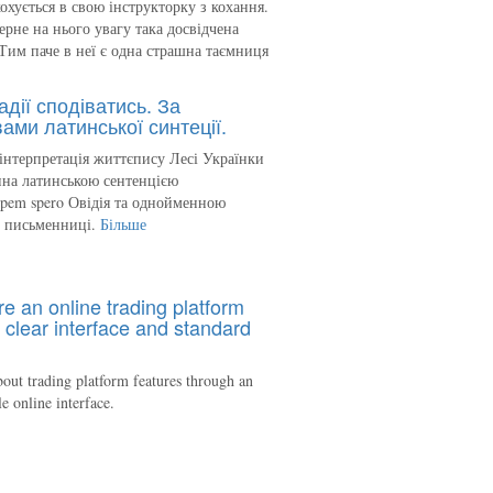
кохується в свою інструкторку з кохання.
ерне на нього увагу така досвідчена
Тим паче в неї є одна страшна таємниця
адії сподіватись. За
ами латинської синтеції.
інтерпретація життєпису Лесі Українки
на латинською сентенцією
spem spero Овідія та однойменною
ю письменниці.
Більше
re an online trading platform
 clear interface and standard
out trading platform features through an
le online interface.