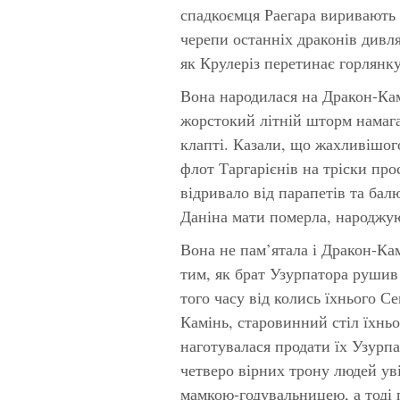
спадкоємця Раегара виривають з
черепи останніх драконів дивля
як Крулеріз перетинає горлянку
Вона народилася на Дракон-Каме
жорстокий літній шторм намаг
клапті. Казали, що жахливішог
флот Таргарієнів на тріски про
відривало від парапетів та бал
Даніна мати померла, народжуюч
Вона не пам’ятала і Дракон-Ка
тим, як брат Узурпатора рушив
того часу від колись їхнього 
Камінь, старовинний стіл їхньо
наготувалася продати їх Узурпа
четверо вірних трону людей уві
мамкою-годувальницею, а тоді 