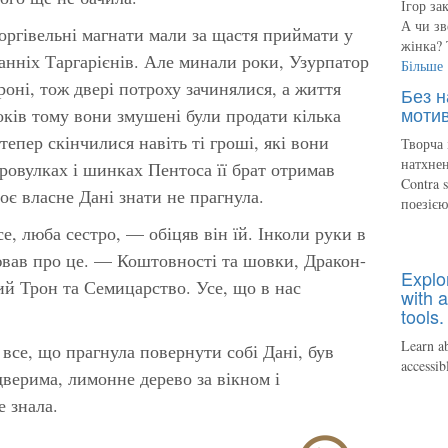
Ігор за
А чи зв
торгівельні магнати мали за щастя приймати у
жінка? 
танніх Таргарієнів. Але минали роки, Узурпатор
Більше
Троні, тож двері потроху зачинялися, а життя
Без н
мотив
оків тому вони змушені були продати кілька
тепер скінчилися навіть ті гроші, які вони
Творча 
натхнен
ровулках і шинках Пентоса її брат отримав
Contra 
оє власне Дані знати не прагнула.
поезіє
, люба сестро, — обіцяв він їй. Інколи руки в
рював про це. — Коштовності та шовки, Дракон-
Explo
ий Трон та Семицарство. Усе, що в нас
with a
tools.
Learn ab
 все, що прагнула повернути собі Дані, був
accessib
верима, лимонне дерево за вікном і
е знала.