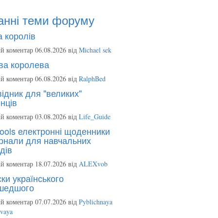
анні теми форуму
 королів
й коментар 06.08.2026 від
Michael sek
ва королева
й коментар 06.08.2026 від
RalphBed
ідник для "великих"
нців
й коментар 03.08.2026 від
Life_Guide
ools електронні щоденники
рнали для навчальних
дів
й коментар 18.07.2026 від
ALEXvob
ки українського
шедшого
й коментар 07.07.2026 від
Pyblichnaya
ovaya