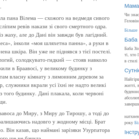
Мама
.
Чи знає
тала пана Вілема — схожого на ведмедя сивого
Геловін
сліпим ревів накази зі свого смертного одра.
Більше
 жаху, але до Дані він завжди був лагідний.
Баба 
еса», інколи «моя шляхетна панна», а руки в
Баба Зі
нена шкіра. Він уже не піднявся з тієї постелі.
ті, хто
логий, солодкувато-гидкий — стояв навколо
в стилі
 жили в Браавосі, у великому будинку з
Сутні
там власну кімнату з лимонним деревом за
Найгірш
, служники вкрали усі їхні не надто великі
житті, 
буденно
 з того будинку. Дані плакала, коли червоні
абсолют
ди.
заверш
раавоса до Миру, з Миру до Тирошу, а тоді до
натхнен
 залишаючись надовго у жодному місці. Брат
року
Бі
о. Він казав, що наймані зарізяки Узурпатора
Інстр
ного ще не бачила.