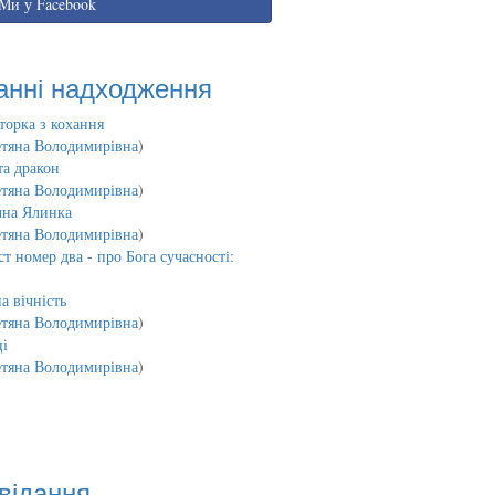
Ми у Facebook
анні надходження
торка з кохання
етяна Володимирівна
)
та дракон
етяна Володимирівна
)
чна Ялинка
етяна Володимирівна
)
т номер два - про Бога сучасності:
а вічність
етяна Володимирівна
)
і
етяна Володимирівна
)
відання