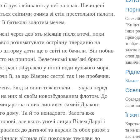
 її рук і вбивають у неї на очах. Начищені
Порн
ться сліпими очима зі стін престольної палати,
Олексій
 її батькові золотим мечем.
"Епіцен
інше ро
ні через дев’ять місяців після втечі, поки
проводи
ався розшматувати острівну твердиню на
знайде 
о шторму доти ще в світі не бачили. Він побив
залежно
оповіда
сто на припоні. Велетенські кам’яні брили
закінчи
юстрад і жбурляло у пінні води вузького моря.
Рідне
и її, за що Візерис сестрі так і не пробачив.
Більше
меня. Звідти вони теж втекли — якраз перед
Осел
 на них зі своїм новозбудованим флотом. До
Оселеде
Семицарства в них лишився самий Дракон-
лапи во
го дому. Та й то ненадовго. Залога вже
Її жит
торові, але якось уночі лицар Вілем Даррі і
Коротка
рвалися до дитячої та вкрали їх обох разом з
та не ц
вас зне
підняли вітрила під покровом темряви до