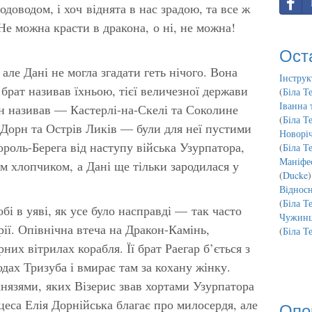
доводом, і хоч віднята в нас зрадою, та все ж
Не можна красти в дракона, о ні, не можна!
Ост
але Дані не могла згадати геть нічого. Вона
Інструк
у брат називав їхньою, тієї величезної держави
(
Біла Т
Іванна 
ін називав — Кастерлі-на-Скелі та Соколине
(
Біла Т
 Дорн та Острів Ликів — були для неї пустими
Новорі
роль-Берега від наступу війська Узурпатора,
(
Біла Т
Маніфес
м хлопчиком, а Дані ще тільки зародилася у
(
Ducke
)
Відносн
(
Біла Т
бі в уяві, як усе було насправді — так часто
Чужинц
орії. Опівнічна втеча на Дракон-Камінь,
(
Біла Т
них вітрилах корабля. Її брат Раегар б’ється з
дах Тризуба і вмирає там за кохану жінку.
нязями, яких Візерис звав хортами Узурпатора
еса Елія Дорнійська благає про милосердя, але
Опо