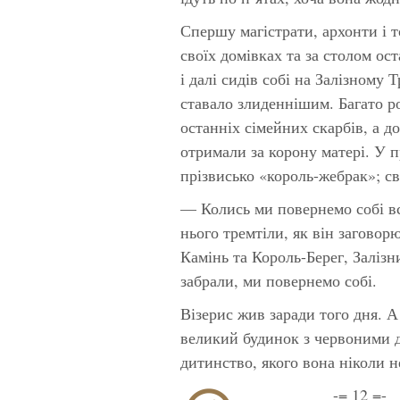
Спершу магістрати, архонти і 
своїх домівках та за столом ос
і далі сидів собі на Залізному 
ставало злиденнішим. Багато р
останніх сімейних скарбів, а до
отримали за корону матері. У п
прізвисько «король-жебрак»; св
— Колись ми повернемо собі все
нього тремтіли, як він загово
Камінь та Король-Берег, Залізн
забрали, ми повернемо собі.
Візерис жив заради того дня. А
великий будинок з червоними д
дитинство, якого вона ніколи н
-= 12 =-