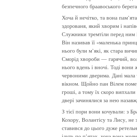
безпечного браавоського берега
Хоча й нечітко, та вона пам’я
здорованя, який хворим і напів
Служники тремтіли перед ним із
Він називав її «маленька принц
нього були м’які, як стара вичи
Сморід хвороби — гарячий, во
нього вдень і вночі. Тоді вони
червоними дверима. Дані мала 
вікном. Щойно пан Вілем помер
гроші, а тому їх скоро випхали
двері зачинялися за нею назавж
З тієї пори вони кочували: з Б
Кохору, Волантісу та Лису, не
ставився до цього дуже ретельн
ідуть по п’ятах, хоча вона жод