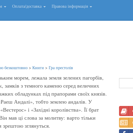
ем
Оплата/доставка
Правова інформація
ою безкоштовно
>
Книги
>
Гра престолів
узьким морем, лежала земля зелених пагорбів,
к, замків з темного каменю серед величних
важких обладунках під прапорами своїх князів.
«Раеш Андалі», тобто землею андалів. У
Вестерос» і «Західні королівства». Її брат
Він мав ці слова за молитву: варто тільки
ги зрештою зглянуться.