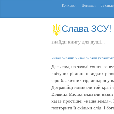
Конкурси
Новинки
За стил
Слава ЗСУ!
знайди книгу для душі...
Читай онлайн! Читай онлайн українськ
Десь там, на заході сонця, за в
квітучих рівнин, швидких річо
сіро-блакитних гір, лицарів у 
Дотракійці називали той край 
Вільних Містах вживали назви «
казав простіше: «наша земля». 
повторити її скільки слід, і бо