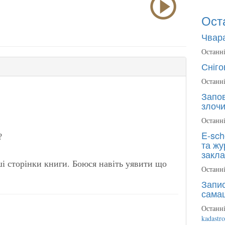
Ост
Чвара
Останні
Сніго
Останні
Запов
злочи
Останні
E-sch
?
та жу
закла
ші сторінки книги. Боюся навіть уявити що
Останні
Запис
сама
Останні
kadastr