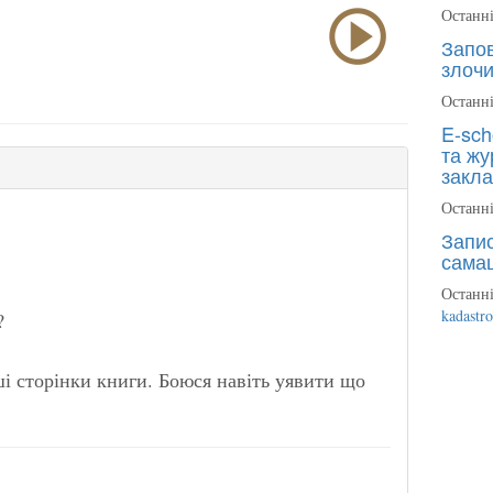
Останні
Запов
злочи
Останні
E-sch
та жу
закла
Останні
Запис
сама
Останні
kadastr
?
ші сторінки книги. Боюся навіть уявити що