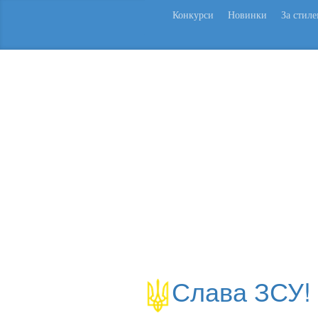
Конкурси
Новинки
За стил
Слава ЗСУ!