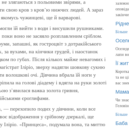
и не злягаються з польовими звірями, а
залежно
ти свою кров з кров’ю нижчих людей. А зараз
оповіда
закінчи
 якомусь чужинцеві, ще й варварові.
Рідне
могли їй вийти з води і висушили рушниками.
Більше
, поки воно не засяяло розплавленим сріблом.
Осел
ми, запашні, як гостроцвіт з дотракійського
Оселеде
, за вухами, на кінчики грудей, і наостанок
лапи во
дком по губах. Після кількох майже невагомих і
Її жит
агістрат Іліріо, зверху надягли шовкову сукню
Коротка
ти волошкові очі. Дівчина вбрала їй ноги у
та не ц
ріпила на голові діадему і вдягла на руки золоті
вас зне
ьою з’явилася важка золота гривня,
Мама
рійськими єроглифами.
Чи знає
Геловін
, — перехопило подих у дівчини, коли все
Більше
своє відображення у срібному дзеркалі, ще
Баба 
 Іліріо. «Принцеса», подумала вона, та миттю