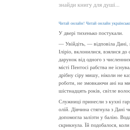
знайди книгу для душі...
Читай онлайн! Читай онлайн українськ
У двері тихенько постукали.
— Увійдіть, — відповіла Дані,
Іліріо, вклонилися, взялися до
дарунок від одного з численних
місті Пентосі рабства не існува
дрібну сіру мишу, ніколи не каз
роботи, не змовкаючи ані на ми
шістнадцять років, світле волос
Служниці принесли з кухні гар
олій. Дівчина стягнула з Дані 
допомогла залізти у балію. Вода
скрикнула. Їй подобалося, коли