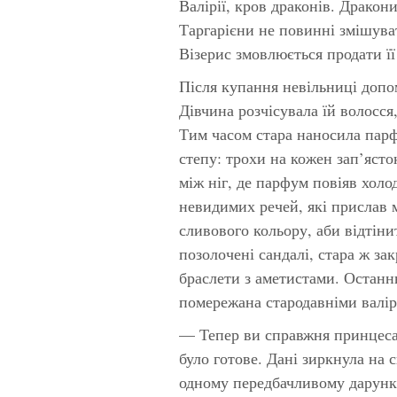
Валірії, кров драконів. Дракон
Таргарієни не повинні змішува
Візерис змовлюється продати її
Після купання невільниці допо
Дівчина розчісувала їй волосся
Тим часом стара наносила парфу
степу: трохи на кожен зап’ясток
між ніг, де парфум повіяв холо
невидимих речей, які прислав м
сливового кольору, аби відтіни
позолочені сандалі, стара ж зак
браслети з аметистами. Останн
помережана стародавніми валі
— Тепер ви справжня принцеса
було готове. Дані зиркнула на 
одному передбачливому дарунку