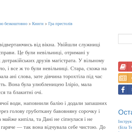
ою безкоштовно
>
Книги
>
Гра престолів
 відвертаючись від вікна. Увійшли служниці
 справи. Це були невільниці, отримані у
 дотракійських друзів магістрата. У вільному
ло, і все ж то були невільниці. Стара, схожа на
ала ані слова, зате дівчина торохтіла під час
ть. Вона була улюбленицею Іліріо, мала
ся та блакитні очі.
ячої води, наповнили балію і додали запашних
Ост
через голову груботкану бавовняну сорочку і
 майже кипіла, та Дані не сіпнулася і не
Інструк
 гаряче — так вона відчувала себе чистою. До
(
Біла Т