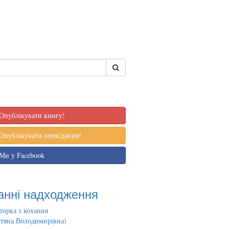
Опублікувати книгу!
Опублікувати оповідання!
Ми у Facebook
анні надходження
торка з кохання
етяна Володимирівна
)