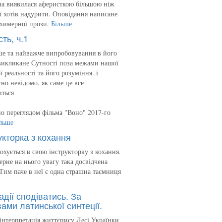
на виявилася аферисткою більшою ніж
 її хотів надурити. Оповідання написане
 химерної прози.
Більше
сть, ч.1
е та найважче випробовування в його
викликане Сутності поза межами нашої
ї реальності та його розуміння..і
но невідомо, як саме це все
иться
о переглядом фільма "Воно" 2017-го
льше
укторка з кохання
кохується в свою інструкторку з кохання.
ерне на нього увагу така досвідчена
Тим паче в неї є одна страшна таємниця
адії сподіватись. За
ами латинської синтеції.
інтерпретація життєпису Лесі Українки