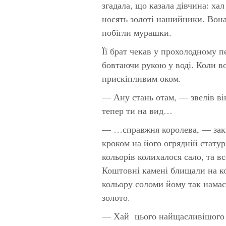
згадала, що казала дівчина: хал
носять золоті нашийники. Вона
побігли мурашки.
Її брат чекав у прохолодному 
бовтаючи рукою у воді. Коли во
прискіпливим оком.
— Ану стань отам, — звелів ві
тепер ти на вид…
— …справжня королева, — закін
кроком на його огрядній стату
кольорів колихалося сало, та в
Коштовні камені блищали на ко
кольору соломи йому так намас
золото.
— Хай цього найщасливішого д