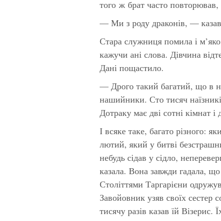
того ж брат часто повторював,
— Ми з роду драконів, — казав
Стара служниця помила і м’яко 
кажучи ані слова. Дівчина відт
Дані пощастило.
— Дрого такий багатий, що в нь
нашийники. Сто тисяч наїзників
Дотраку має дві сотні кімнат і д
І всяке таке, багато різного: я
лютий, який у битві безстрашн
небудь сідав у сідло, непереве
казала. Вона завжди гадала, що
Століттями Таргарієни одружув
Завойовник узяв своїх сестер с
тисячу разів казав їй Візерис. 