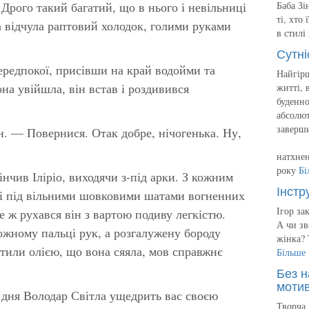
 Дрого такий багатий, що в нього і невільниці
Баба Зі
ті, хто
 відчула раптовий холодок, голими руками
в стилі
Сутні
передпокої, присівши на край водойми та
Найгірш
на увійшла, він встав і роздивився
житті, 
буденно
абсолют
заверш
н. — Повернися. Отак добре, нічогенька. Ну,
натхнен
року
Бі
чив Іліріо, виходячи з-під арки. З кожним
Інстр
рі під вільними шовковими шатами вогненних
Ігор за
се ж рухався він з вартою подиву легкістю.
А чи зв
жному пальці рук, а розгалужену бороду
жінка? 
тили олією, що вона сяяла, мов справжнє
Більше
Без н
мотив
ня Володар Світла ущедрить вас своєю
Творча 