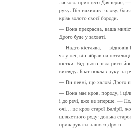
ласкою, принцесо Даянерис, — у
руку. Він нахилив голову, бл
крізь золото своєї бороди.
— Вона прекрасна, ваша миліст
Дрого буде у захваті.
— Надто кістлява, — відповів В
як у неї, він зібрав на потилиц
кістки. Від цього різкі риси й
вигляду. Брат поклав руку на ру
— Ви певні, що халові Дрого п
— Вона має кров, породу, і ціл
і до речі, вже не вперше. — По
очі… це кров старої Валірії, ж
шляхетного роду: донька старог
причарувати нашого Дрого.