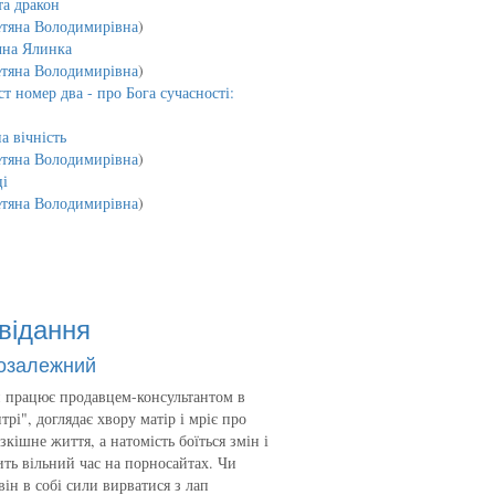
та дракон
етяна Володимирівна
)
чна Ялинка
етяна Володимирівна
)
т номер два - про Бога сучасності:
а вічність
етяна Володимирівна
)
і
етяна Володимирівна
)
відання
озалежний
 працює продавцем-консультантом в
трі", доглядає хвору матір і мріє про
зкішне життя, а натомість боїться змін і
ть вільний час на порносайтах. Чи
він в собі сили вирватися з лап