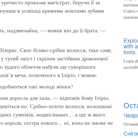
рочисто проказав магістрат, беручи її за
натхнен
иснувши в усмішці кривими жовтими зубами
Contra 
поезіє
ь, надзвичайна, — мовив він до її брата. —
Explo
with a
ізерис. Своє біляво-срібне волосся, таке саме,
tools.
і у тугий хвіст і скріпив застібкою драконової
Learn ab
ого худого обличчя набули ще суворішого
accessib
ків’я меча, позиченого в Іліріо, і мовив:
одобаються такі молоді жінки?
ком доросла для хала, — відповів йому Іліріо,
Ост
дивіться-но. Срібно-золоте волосся, волошкові
одних сумнівів, жоднісіньких… а ще ж якого
Чвара
о короля, сестра нового… ні, вона не зможе не
Останні
Сніго