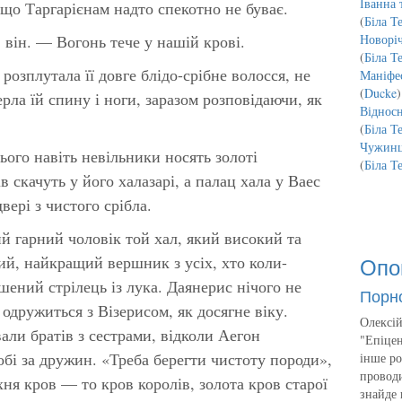
Іванна 
 що Таргарієнам надто спекотно не буває.
(
Біла Т
 він. — Вогонь тече у нашій крові.
Новорі
(
Біла Т
розплутала її довге блідо-срібне волосся, не
Маніфес
(
Ducke
)
ерла їй спину і ноги, заразом розповідаючи, як
Відносн
(
Біла Т
Чужинц
ого навіть невільники носять золоті
(
Біла Т
 скачуть у його халазарі, а палац хала у Ваес
вері з чистого срібла.
кий гарний чоловік той хал, який високий та
Опо
ий, найкращий вершник з усіх, хто коли-
ршений стрілець із лука. Даянерис нічого не
Порн
 одружиться з Візерисом, як досягне віку.
Олексій
али братів з сестрами, відколи Аегон
"Епіцен
обі за дружин. «Треба берегти чистоту породи»,
інше ро
проводи
Їхня кров — то кров королів, золота кров старої
знайде 