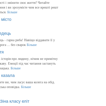
сті і змінити своє життя? Читайте
ння і ви зрозумієте чим все врешті решт
ться.
Більше
 місто
едець
ць - гарна риба! Навіщо віддавати її у
рога ... без сварок
Більше
тя
 історія про людину, нічим не примітну
ікаву. Емоції під час читання застануть
нацька.
Більше
 казала
ете ви, чим ласує ваша колега на обід.
ська оповідка.
Більше
Зіна класу еліт