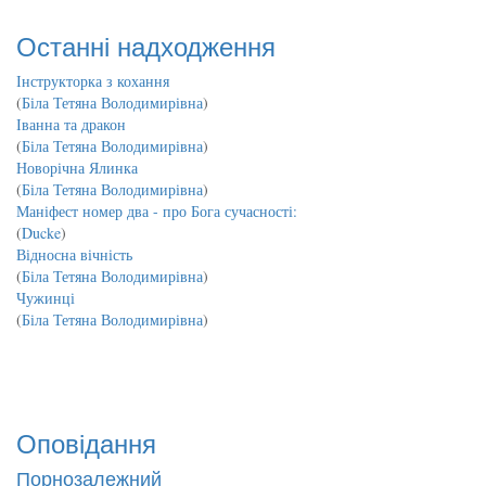
Останні надходження
Інструкторка з кохання
(
Біла Тетяна Володимирівна
)
Іванна та дракон
(
Біла Тетяна Володимирівна
)
Новорічна Ялинка
(
Біла Тетяна Володимирівна
)
Маніфест номер два - про Бога сучасності:
(
Ducke
)
Відносна вічність
(
Біла Тетяна Володимирівна
)
Чужинці
(
Біла Тетяна Володимирівна
)
Оповідання
Порнозалежний