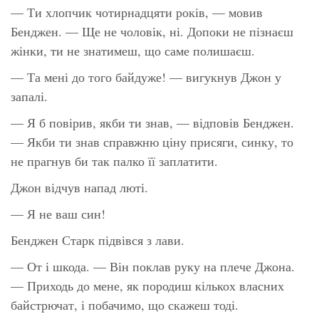
— Ти хлопчик чотирнадцяти років, — мовив
Бенджен. — Ще не чоловік, ні. Допоки не пізнаєш
жінки, ти не знатимеш, що саме полишаєш.
— Та мені до того байдуже! — вигукнув Джон у
запалі.
— Я б повірив, якби ти знав, — відповів Бенджен.
— Якби ти знав справжню ціну присяги, синку, то
не прагнув би так палко її заплатити.
Джон відчув напад люті.
— Я не ваш син!
Бенджен Старк підвівся з лави.
— От і шкода. — Він поклав руку на плече Джона.
— Приходь до мене, як породиш кількох власних
байстрючат, і побачимо, що скажеш тоді.