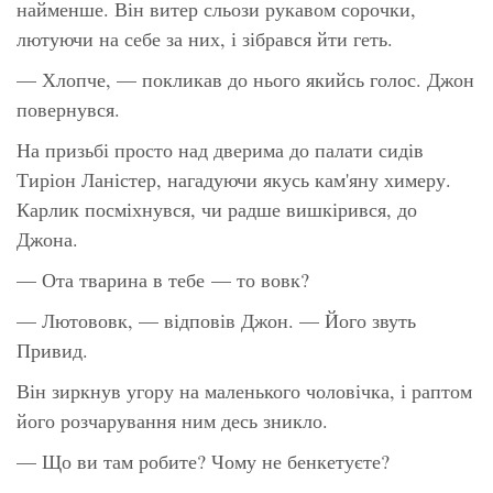
найменше. Він витер сльози рукавом сорочки,
лютуючи на себе за них, і зібрався йти геть.
— Хлопче, — покликав до нього якийсь голос. Джон
повернувся.
На призьбі просто над дверима до палати сидів
Тиріон Ланістер, нагадуючи якусь кам'яну химеру.
Карлик посміхнувся, чи радше вишкірився, до
Джона.
— Ота тварина в тебе — то вовк?
— Лютововк, — відповів Джон. — Його звуть
Привид.
Він зиркнув угору на маленького чоловічка, і раптом
його розчарування ним десь зникло.
— Що ви там робите? Чому не бенкетуєте?