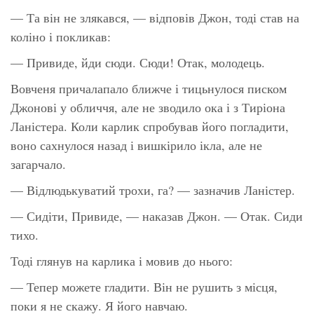
— Та він не злякався, — відповів Джон, тоді став на
коліно і покликав:
— Привиде, йди сюди. Сюди! Отак, молодець.
Вовченя причалапало ближче і тицьнулося писком
Джонові у обличчя, але не зводило ока і з Тиріона
Ланістера. Коли карлик спробував його погладити,
воно сахнулося назад і вишкірило ікла, але не
загарчало.
— Відлюдькуватий трохи, га? — зазначив Ланістер.
— Сидіти, Привиде, — наказав Джон. — Отак. Сиди
тихо.
Тоді глянув на карлика і мовив до нього:
— Тепер можете гладити. Він не рушить з місця,
поки я не скажу. Я його навчаю.