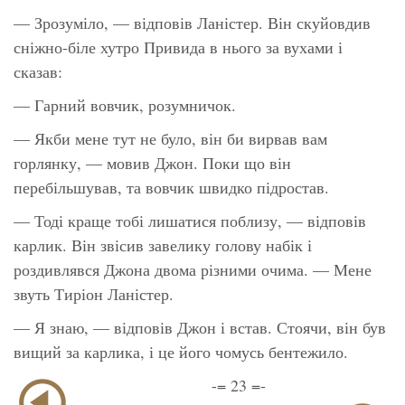
— Зрозуміло, — відповів Ланістер. Він скуйовдив
сніжно-біле хутро Привида в нього за вухами і
сказав:
— Гарний вовчик, розумничок.
— Якби мене тут не було, він би вирвав вам
горлянку, — мовив Джон. Поки що він
перебільшував, та вовчик швидко підростав.
— Тоді краще тобі лишатися поблизу, — відповів
карлик. Він звісив завелику голову набік і
роздивлявся Джона двома різними очима. — Мене
звуть Тиріон Ланістер.
— Я знаю, — відповів Джон і встав. Стоячи, він був
вищий за карлика, і це його чомусь бентежило.
-= 23 =-