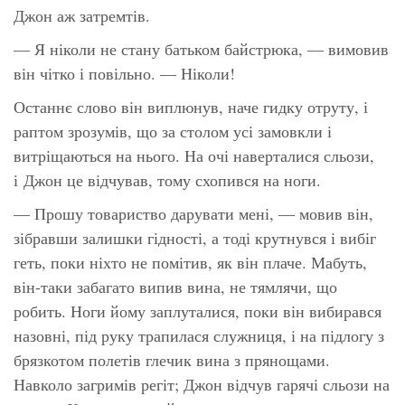
Джон аж затремтів.
— Я ніколи не стану батьком байстрюка, — вимовив
він чітко і повільно. — Ніколи!
Останнє слово він виплюнув, наче гидку отруту, і
раптом зрозумів, що за столом усі замовкли і
витріщаються на нього. На очі наверталися сльози,
і Джон це відчував, тому схопився на ноги.
— Прошу товариство дарувати мені, — мовив він,
зібравши залишки гідності, а тоді крутнувся і вибіг
геть, поки ніхто не помітив, як він плаче. Мабуть,
він-таки забагато випив вина, не тямлячи, що
робить. Ноги йому заплуталися, поки він вибирався
назовні, під руку трапилася служниця, і на підлогу з
брязкотом полетів глечик вина з прянощами.
Навколо загримів регіт; Джон відчув гарячі сльози на