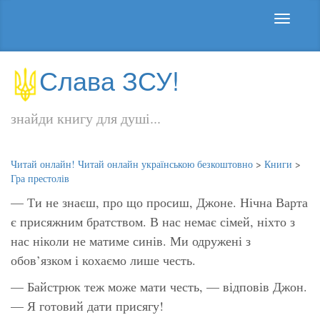
Слава ЗСУ!
знайди книгу для душі...
Читай онлайн! Читай онлайн українською безкоштовно
>
Книги
>
Гра престолів
— Ти не знаєш, про що просиш, Джоне. Нічна Варта
є присяжним братством. В нас немає сімей, ніхто з
нас ніколи не матиме синів. Ми одружені з
обов’язком і кохаємо лише честь.
— Байстрюк теж може мати честь, — відповів Джон.
— Я готовий дати присягу!