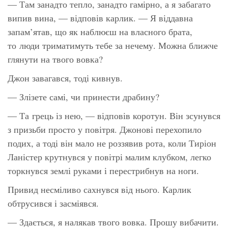
— Там занадто тепло, занадто гамірно, а я забагато
випив вина, — відповів карлик. — Я віддавна
запам’ятав, що як наблюєш на власного брата,
то люди триматимуть тебе за нечему. Можна ближче
глянути на твого вовка?
Джон завагався, тоді кивнув.
— Злізете самі, чи принести драбину?
— Та грець із нею, — відповів коротун. Він зсунувся
з призьби просто у повітря. Джонові перехопило
подих, а тоді він мало не роззявив рота, коли Тиріон
Ланістер крутнувся у повітрі малим клубком, легко
торкнувся землі руками і перестрибнув на ноги.
Привид несміливо сахнувся від нього. Карлик
обтрусився і засміявся.
— Здається, я налякав твого вовка. Прошу вибачити.