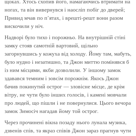
щоках. Хтось схопив його, намагаючись втримати на
ногах, та він вивернувся і наосліп побіг до дверей;
Привид мчав по п’ятах, і врешті-решт вони разом
вискочили у ніч.
Надворі було тихо і порожньо. На внутрішній стіні
замку стояв самотній вартовий, щільно
загорнувшись у кожуха від холоду. Йому там, мабуть,
було нудно і незатишно, та Джон миттю помінявся б
із ним місцями, якби дозволили. У іншому замок
здавався темним і зовсім порожнім. Якось Джон
бачив покинутий острог — зловісне місце, де крім
вітру, не чути було інших голосів, і камені мовчали
про людей, що пішли і не повернулися. Цього вечора
замок Зимосіч нагадав йому той острог.
Через прочинені вікна позаду нього лунала музика,
дзвенів спів, та якраз співів Джон зараз прагнув чути