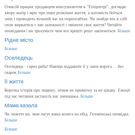
Олексій працює продавцем-консультантом в "Епіцентрі", доглядає
хвору матір і мріє про інше розкішне життя, а натомість боїться
змін і проводить вільний час на порносайтах. Чи знайде він в собі
сили вирватися з лап залежності і змінити своє життя? Читайте
оповідання і ви зрозумієте чим все врешті решт закінчиться.
Більше
Рідне місто
Більше
Оселедець
Оселедець - гарна риба! Навіщо віддавати її у лапи ворога ... без
сварок
Більше
Її життя
Коротка історія про людину, нічим не примітну та не цікаву. Емоції
під час читання застануть вас зненацька.
Більше
Мама казала
Чи знаєете ви, чим ласує ваша колега на обід. Геловінська оповідка.
Більше
Більше