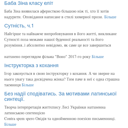
Баба Зіна класу еліт
Баба Зіна виявилася аферисткою більшою ніж ті, хто її хотів
надурити. Оповідання написане в стилі химерної прози.
Більше
Сутність, ч.1
Найгірше та найважче випробовування в його житті, викликане
Сутності поза межами нашої буденної реальності та його
розуміння..і абсолютно невідомо, як саме це все завершиться
натхнено переглядом фільма "Воно" 2017-го року
Більше
Інструкторка з кохання
Ігор закохується в свою інструкторку з кохання. А чи зверне на
нього увагу така досвідчена жінка? Тим паче в неї є одна страшна
таємниця
Більше
Без надії сподіватись. За мотивами латинської
синтеції.
Творча інтерпретація життєпису Лесі Українки натхненна
латинською сентенцією
Contra spem spero Овідія та однойменною поезією письменниці.
Більше