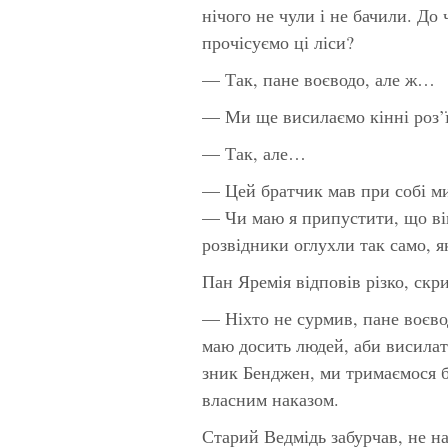
нічого не чули і не бачили. До
прочісуємо ці ліси?
— Так, пане воєводо, але ж…
— Ми ще висилаємо кінні роз’
— Так, але…
— Цей братчик мав при собі м
— Чи маю я припустити, що ві
розвідники оглухли так само, я
Пан Яремія відповів різко, скр
— Ніхто не сурмив, пане воєво
маю досить людей, аби висилати
зник Бенджен, ми тримаємося б
власним наказом.
Старий Ведмідь забурчав, не н