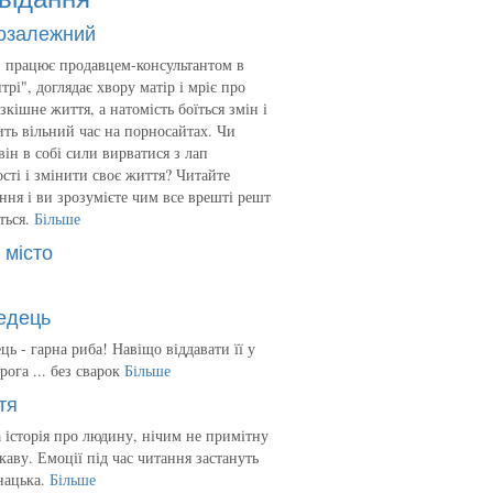
озалежний
 працює продавцем-консультантом в
трі", доглядає хвору матір і мріє про
зкішне життя, а натомість боїться змін і
ть вільний час на порносайтах. Чи
він в собі сили вирватися з лап
сті і змінити своє життя? Читайте
ння і ви зрозумієте чим все врешті решт
ться.
Більше
 місто
едець
ць - гарна риба! Навіщо віддавати її у
рога ... без сварок
Більше
тя
 історія про людину, нічим не примітну
ікаву. Емоції під час читання застануть
нацька.
Більше