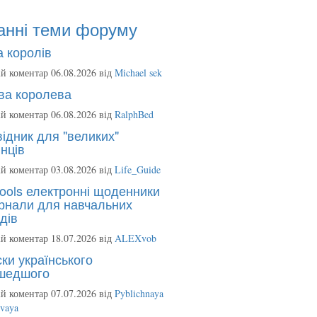
анні теми форуму
 королів
й коментар 06.08.2026 від
Michael sek
ва королева
й коментар 06.08.2026 від
RalphBed
ідник для "великих"
нців
й коментар 03.08.2026 від
Life_Guide
ools електронні щоденники
рнали для навчальних
дів
й коментар 18.07.2026 від
ALEXvob
ки українського
шедшого
й коментар 07.07.2026 від
Pyblichnaya
ovaya