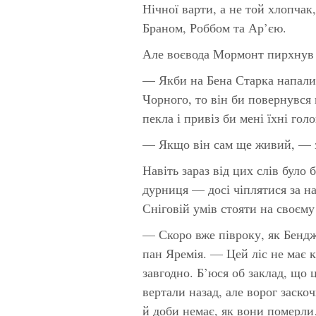
Нічної варти, а не той хлопчак
Браном, Роббом та Ар’єю.
Але воєвода Мормонт пирхнув 
— Якби на Бена Старка напали 
Чорного, то він би повернувся
пекла і привіз би мені їхні голо
— Якщо він сам ще живий, — з
Навіть зараз від цих слів було
дурниця — досі чіплятися за н
Сніговій умів стояти на своєму
— Скоро вже півроку, як Бендж
пан Яремія. — Цей ліс не має 
завгодно. Б’юся об заклад, що ц
вертали назад, але ворог заско
й доби немає, як вони померл