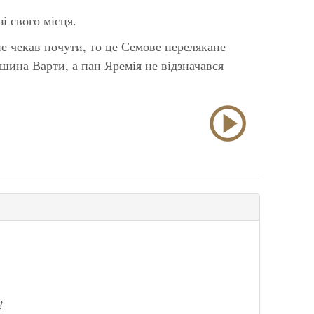
і свого місця.
не чекав почути, то це Семове перелякане
шина Варти, а пан Яремія не відзначався
?