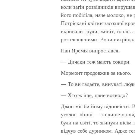
коли загін розвідників вирушав
його побіліла, наче молоко, не
Потріскані квітки засохлої кро
вкривали груди, живіт, горло… 
розплющеними. Вони витріщали
Пан Яремія випростався.
— Дичаки теж мають сокири.
Мормонт продовжив за нього.
— То ви гадаєте, винуваті люд
— Хто ж іще, пане воєводо?
Джон міг би йому відповісти. Ві
уголос. «Інші — то лише опові
були на світі, то згинули вісім
відчув себе дурником. Адже те