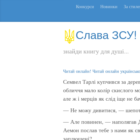
Конкурси
Новинки
За стил
Слава ЗСУ!
знайди книгу для душі...
Читай онлайн! Читай онлайн українськ
Семвел Тарлі купчився за дере
обличчя мало колір скислого мо
але ж і мерців як слід іще не ба
— Не можу дивитися, — шепотів
— Але повинен, — наполягав Д
Аемон послав тебе з нами як сво
заплющені?