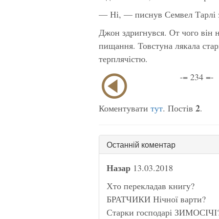
— Ні, — писнув Семвел Тарлі з
Джон здригнувся. От чого він 
пищання. Товстуна лякала стар
терплячістю.
-= 234 =-
2
Коментувати
тут
. Постів
.
Останній коментар
Назар
13.03.2018
Хто перекладав книгу?
БРАТЧИКИ Нічної варти?
Старки господарі ЗИМОСІЧІ