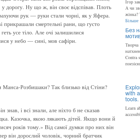
Ігор за
 у дорогу. Ну що ж, він своє відспівав. Плоть
А чи зв
жінка? 
 рахуючи рук — руки стали чорні, як у Яфера.
Більше
ві прикрашали смертельні рани, що густо
Без н
геть усе тіло. Але очі залишилися
мотив
ся у небо — сині, мов сафіри.
Творча 
натхнен
Contra 
поезіє
Explo
и Манса-Розбишаки? Так близько від Стіни?
with a
tools.
Learn ab
н знав, і всі знали, але ніхто б не сказав
accessib
дка. Казочка, якою лякають дітей. Якщо вони й
 тисяч років тому.» Від самої думки про них він
пер він дорослий чоловік, чорний братчик