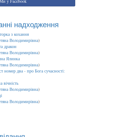
Ми у Facebook
анні надходження
торка з кохання
етяна Володимирівна
)
та дракон
етяна Володимирівна
)
чна Ялинка
етяна Володимирівна
)
т номер два - про Бога сучасності:
а вічність
етяна Володимирівна
)
і
етяна Володимирівна
)
відання