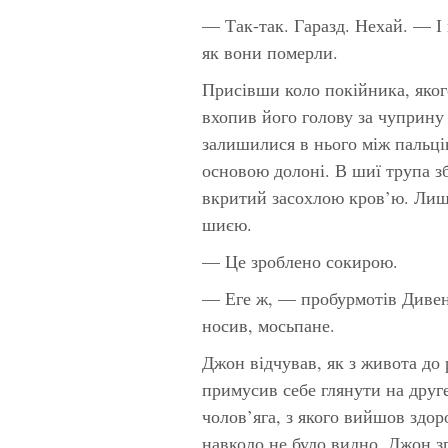
— Так-так. Гаразд. Нехай. — І
як вони померли.
Присівши коло покійника, яког
вхопив його голову за чуприну 
залишилися в нього між пальці
основою долоні. В шиї трупа зб
вкритий засохлою кров’ю. Лише
шиєю.
— Це зроблено сокирою.
— Еге ж, — пробурмотів Дивен
носив, мосьпане.
Джон відчував, як з живота до 
примусив себе глянути на друг
чолов’яга, з якого вийшов здо
навколо не було видно. Джон зг