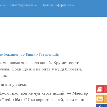
ем
Оплата/доставка
Правова інформація
ою безкоштовно
>
Книги
>
Гра престолів
вами, ховаючись коло коней. Кругле товсте
лока. Поки що він не бігав у кущі блювати,
чив.
 він у відчаї.
жон тихо, аби не чув хтось інший. — Маестер
ї очі, хіба ні? Яка користь з очей, коли вони