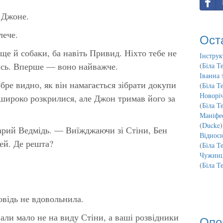
 Джоне.
лече.
Ост
ще й собаки, ба навіть Привид. Ніхто тебе не
Інструк
ись. Вперше — воно найважче.
(
Біла Т
Іванна 
бре видно, як він намагається зібрати докупи
(
Біла Т
Новорі
 широко розкрилися, але Джон тримав його за
(
Біла Т
Маніфес
(
Ducke
)
рий Ведмідь. — Виїжджаючи зі Стіни, Бен
Відносн
ей. Де решта?
(
Біла Т
Чужинц
(
Біла Т
овідь не вдовольнила.
ли мало не на виду Стіни, а ваші розвідники
Опо