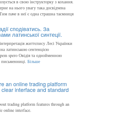
кохується в свою інструкторку з кохання.
ерне на нього увагу така досвідчена
Тим паче в неї є одна страшна таємниця
адії сподіватись. За
ами латинської синтеції.
інтерпретація життєпису Лесі Українки
на латинською сентенцією
spem spero Овідія та однойменною
ю письменниці.
Більше
re an online trading platform
 clear interface and standard
out trading platform features through an
le online interface.