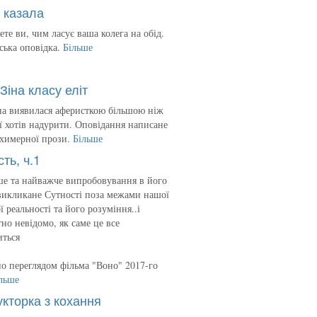
 казала
ете ви, чим ласує ваша колега на обід.
ська оповідка.
Більше
Зіна класу еліт
на виявилася аферисткою більшою ніж
 її хотів надурити. Оповідання написане
 химерної прози.
Більше
сть, ч.1
е та найважче випробовування в його
викликане Сутності поза межами нашої
ї реальності та його розуміння..і
но невідомо, як саме це все
иться
о переглядом фільма "Воно" 2017-го
льше
укторка з кохання