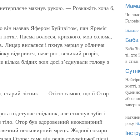
Мама
 нетерпляче махнув рукою. — Розкажіть хоча б,
Чи знає
Геловін
о він назвав Яфером Буйцвітом, пан Яремія
Більше
і потяг. Пасма волосся, крихкого, мов солома,
Баба 
в. Лицар вилаявся і пхнув мерця у обличчя
Баба Зі
оку відкрився, наче рот, великий розріз,
ті, хто
 кілька блідих жил досі з’єднували голову з
в стилі
Сутні
Найгірш
житті, 
буденно
, старий лісник. — Отією самою, що її Отор
абсолют
заверш
рота підступає сніданок, але стиснув зуби і
натхнен
е тіло. Отор був здоровезний неоковирний
року
Бі
ровезний неоковирний мрець. Жодної сокири
Інстр
адав Отора: саме він ревів сороміцької пісні,