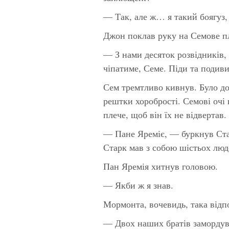
— Так, але ж… я такий боягуз,
Джон поклав руку на Семове п
— З нами десяток розвідників, 
чіпатиме, Семе. Піди та подив
Сем тремтливо кивнув. Було до
рештки хоробрості. Семові очі
плече, щоб він їх не відвертав.
— Пане Яреміє, — буркнув Ста
Старк мав з собою шістьох люд
Пан Яремія хитнув головою.
— Якби ж я знав.
Мормонта, вочевидь, така відп
— Двох наших братів замордува