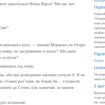
 чого докотилася Нічна Варта? Ми ще хоч
Порн
Олексій
"Епіцен
інше ро
їзди?
проводи
знайде 
залежно
оповіда
исливського рога, — вказав Мормонт на Отора.
закінчи
н вмер, не засурмивши в нього? Або ваші
Рідне
к осліпли?
Більше
ивившись від гніву.
Осел
до, або мої розвідники напевне почули б. Я не
Оселеде
лапи во
 стільки роз’їздів, як бажав би… а відколи
Її жит
лижче до Стіни, ніж зазвичай, за вашим
Коротка
та не ц
адто втішений.
вас зне