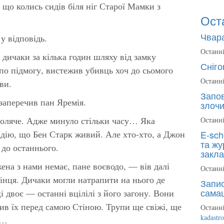
, що колись сидів біля ніг Старої Мамки з
Ост
Чвара
у відповідь.
Останні
дичаки за кілька годин шляху від замку
Сніго
 по підмогу, вистежив убивць хоч до сьомого
Останні
ви.
Запов
аперечив пан Яремія.
злочи
 боляче. Адже минуло стільки часу… Яка
Останні
адію, що Бен Старк живий. Але хто-хто, а Джон
E-sch
та жу
 до останнього.
закла
ена з нами немає, пане воєводо, — вів далі
Останні
кінця. Дичаки могли натрапити на нього де
Запис
сама
і двоє — останні вцілілі з його загону. Вони
чив їх перед самою Стіною. Трупи ще свіжі, ще
Останні
kadastr
и…