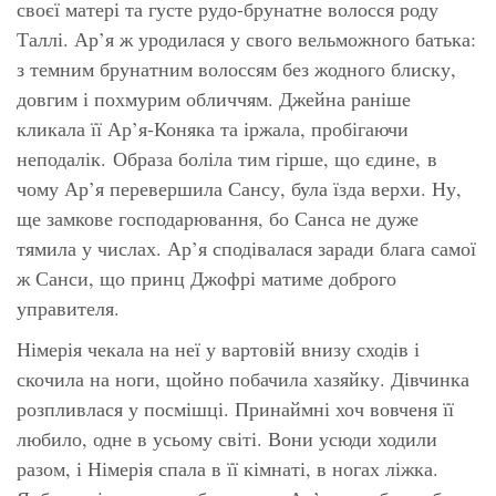
своєї матері та густе рудо-брунатне волосся роду
Таллі. Ар’я ж уродилася у свого вельможного батька:
з темним брунатним волоссям без жодного блиску,
довгим і похмурим обличчям. Джейна раніше
кликала її Ар’я-Коняка та іржала, пробігаючи
неподалік. Образа боліла тим гірше, що єдине, в
чому Ар’я перевершила Сансу, була їзда верхи. Ну,
ще замкове господарювання, бо Санса не дуже
тямила у числах. Ар’я сподівалася заради блага самої
ж Санси, що принц Джофрі матиме доброго
управителя.
Німерія чекала на неї у вартовій внизу сходів і
скочила на ноги, щойно побачила хазяйку. Дівчинка
розпливлася у посмішці. Принаймні хоч вовченя її
любило, одне в усьому світі. Вони усюди ходили
разом, і Німерія спала в її кімнаті, в ногах ліжка.