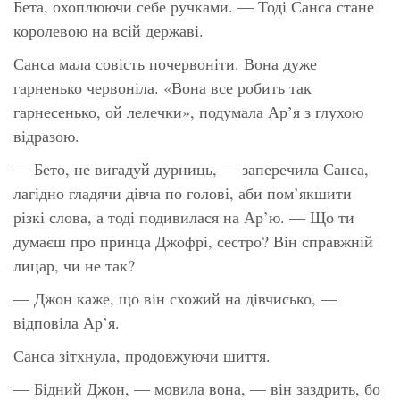
Бета, охоплюючи себе ручками. — Тоді Санса стане
королевою на всій державі.
Санса мала совість почервоніти. Вона дуже
гарненько червоніла. «Вона все робить так
гарнесенько, ой лелечки», подумала Ар’я з глухою
відразою.
— Бето, не вигадуй дурниць, — заперечила Санса,
лагідно гладячи дівча по голові, аби пом’якшити
різкі слова, а тоді подивилася на Ар’ю. — Що ти
думаєш про принца Джофрі, сестро? Він справжній
лицар, чи не так?
— Джон каже, що він схожий на дівчисько, —
відповіла Ар’я.
Санса зітхнула, продовжуючи шиття.
— Бідний Джон, — мовила вона, — він заздрить, бо