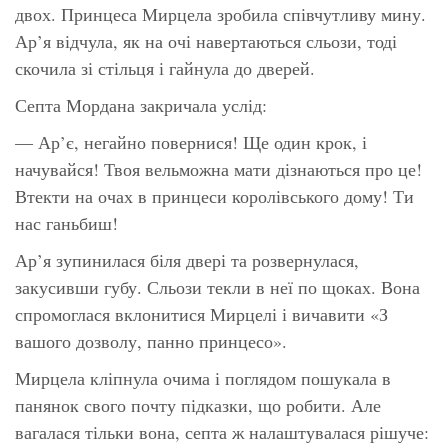
двох. Принцеса Мирцела зробила співчутливу мину.
Ар’я відчула, як на очі навертаються сльози, тоді
скочила зі стільця і гайнула до дверей.
Септа Мордана закричала услід:
— Ар’є, негайно повернися! Ще один крок, і
начувайся! Твоя вельможна мати дізнаються про це!
Втекти на очах в принцеси королівського дому! Ти
нас ганьбиш!
Ар’я зупинилася біля двері та розвернулася,
закусивши губу. Сльози текли в неї по щоках. Вона
спромоглася вклонитися Мирцелі і вичавити «З
вашого дозволу, панно принцесо».
Мирцела кліпнула очима і поглядом пошукала в
панянок свого почту підказки, що робити. Але
вагалася тільки вона, септа ж налаштувалася рішуче: