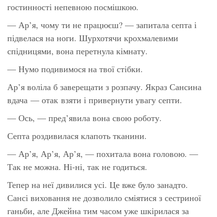
гостинності непевною посмішкою.
— Ар’я, чому ти не працюєш? — запитала септа і
підвелася на ноги. Шурхотячи крохмалевими
спідницями, вона перетнула кімнату.
— Нумо подивимося на твої стібки.
Ар’я воліла б заверещати з розпачу. Якраз Сансина
вдача — отак взяти і привернути увагу септи.
— Ось, — пред’явила вона свою роботу.
Септа роздивилася клапоть тканини.
— Ар’я, Ар’я, Ар’я, — похитала вона головою. —
Так не можна. Ні-ні, так не годиться.
Тепер на неї дивилися усі. Це вже було занадто.
Сансі виховання не дозволило сміятися з сестриної
ганьби, але Джейна тим часом уже шкірилася за