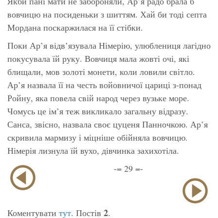
Якби пані мати не забороняли, Ар’я радо брала б
вовчицю на посиденьки з шиттям. Хай би тоді септа
Мордана поскаржилася на її стібки.
Поки Ар’я відв’язувала Німерію, улюблениця лагідно
покусувала їй руку. Вовчиця мала жовті очі, які
блищали, мов золоті монети, коли ловили світло.
Ар’я назвала її на честь войовничої цариці з-понад
Ройну, яка повела свій народ через вузьке море.
Чомусь це ім’я теж викликало загальну відразу.
Санса, звісно, назвала своє цуценя Панночкою. Ар’я
скривила мармизу і міцніше обійняла вовчицю.
Німерія лизнула їй вухо, дівчинка захихотіла.
-= 29 =-
2
Коментувати
тут
. Постів
.