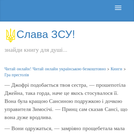
Слава ЗСУ!
знайди книгу для душі...
Читай онлайн! Читай онлайн українською безкоштовно
>
Книги
>
Гра престолів
— Джофрі подобається твоя сестра, — прошепотіла
Джейна, така горда, наче це якось стосувалося її.
Вона була кращою Сансиною подружкою і дочкою
управителя Зимосічі. — Принц сам сказав Сансі, що
вона дуже вродлива.
— Вони одружаться, — замріяно прощебетала мала