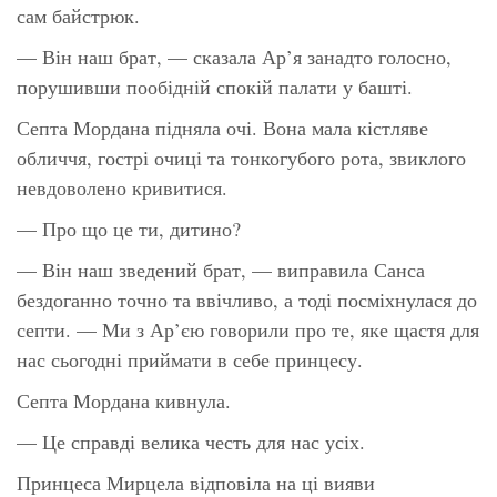
сам байстрюк.
— Він наш брат, — сказала Ар’я занадто голосно,
порушивши пообідній спокій палати у башті.
Септа Мордана підняла очі. Вона мала кістляве
обличчя, гострі очиці та тонкогубого рота, звиклого
невдоволено кривитися.
— Про що це ти, дитино?
— Він наш зведений брат, — виправила Санса
бездоганно точно та ввічливо, а тоді посміхнулася до
септи. — Ми з Ар’єю говорили про те, яке щастя для
нас сьогодні приймати в себе принцесу.
Септа Мордана кивнула.
— Це справді велика честь для нас усіх.
Принцеса Мирцела відповіла на ці вияви