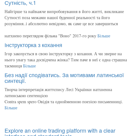
Сутність, ч.1
Найгірше та найважче випробовування в його житті, викликане
Сутності поза межами нашої буденної реальності та його
розуміння..і абсолютно невідомо, як саме це все завершиться
натхнено переглядом фільма "Воно" 2017-го року
Більше
Інструкторка з кохання
Ігор закохується в свою інструкторку з кохання. А чи зверне на
нього увагу така досвідчена жінка? Тим паче в неї є одна страшна
таємниця
Більше
Без надії сподіватись. За мотивами латинської
синтеції.
Творча інтерпретація життєпису Лесі Українки натхненна
латинською сентенцією
Contra spem spero Овідія та однойменною поезією письменниці.
Більше
Explore an online trading platform with a clear
interface and standard tools.