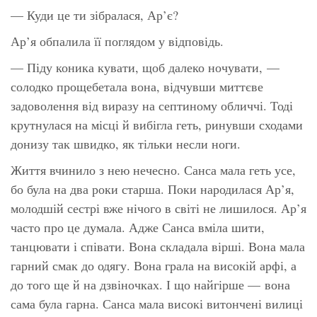
— Куди це ти зібралася, Ар’є?
Ар’я обпалила її поглядом у відповідь.
— Піду коника кувати, щоб далеко ночувати, —
солодко прощебетала вона, відчувши миттєве
задоволення від виразу на септиному обличчі. Тоді
крутнулася на місці й вибігла геть, ринувши сходами
донизу так швидко, як тільки несли ноги.
Життя вчинило з нею нечесно. Санса мала геть усе,
бо була на два роки старша. Поки народилася Ар’я,
молодшій сестрі вже нічого в світі не лишилося. Ар’я
часто про це думала. Адже Санса вміла шити,
танцювати і співати. Вона складала вірші. Вона мала
гарний смак до одягу. Вона грала на високій арфі, а
до того ще й на дзвіночках. І що найгірше — вона
сама була гарна. Санса мала високі витончені вилиці