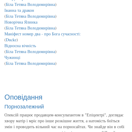
(
Біла Тетяна Володимирівна
)
Іванна та дракон
(
Біла Тетяна Володимирівна
)
Новорічна Ялинка
(
Біла Тетяна Володимирівна
)
Маніфест номер два - про Бога сучасності:
(
Ducke
)
Відносна вічність
(
Біла Тетяна Володимирівна
)
Чужинці
(
Біла Тетяна Володимирівна
)
Оповідання
Порнозалежний
Олексій працює продавцем-консультантом в "Епіцентрі", доглядає
хвору матір і мріє про інше розкішне життя, а натомість боїться
змін і проводить вільний час на порносайтах. Чи знайде він в собі