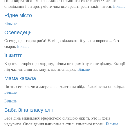
сили вирватися з лап залежності і змінити своє життя? Читайте
оповідання і ви зрозумієте чим все врешті решт закінчиться.
Більше
Рідне місто
Більше
Оселедець
Оселедець - гарна риба! Навіщо віддавати її у лапи ворога ... без
сварок
Більше
Її життя
Коротка історія про людину, нічим не примітну та не цікаву. Емоції
під час читання застануть вас зненацька.
Більше
Мама казала
Чи знаєете ви, чим ласує ваша колега на обід. Геловінська оповідка.
Більше
Більше
Баба Зіна класу еліт
Баба Зіна виявилася аферисткою більшою ніж ті, хто її хотів
надурити. Оповідання написане в стилі химерної прози.
Більше