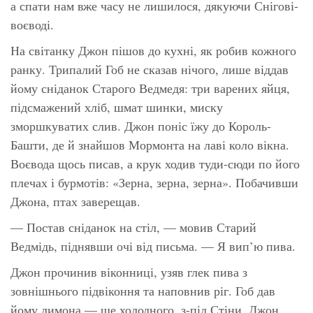
а спати нам вже часу не лишилося, дякуючи Снігові-
воєводі.
На світанку Джон пішов до кухні, як робив кожного
ранку. Трипалий Гоб не сказав нічого, лише віддав
йому сніданок Старого Ведмедя: три варених яйця,
підсмажений хліб, шмат шинки, миску
зморшкуватих слив. Джон поніс їжу до Король-
Башти, де й знайшов Мормонта на лаві коло вікна.
Воєвода щось писав, а крук ходив туди-сюди по його
плечах і бурмотів: «Зерна, зерна, зерна». Побачивши
Джона, птах заверещав.
— Постав сніданок на стіл, — мовив Старий
Ведмідь, піднявши очі від письма. — Я вип’ю пива.
Джон прочинив віконниці, узяв глек пива з
зовнішнього підвіконня та наповнив ріг. Гоб дав
йому лимона — ще холодного, з-під Стіни. Джон