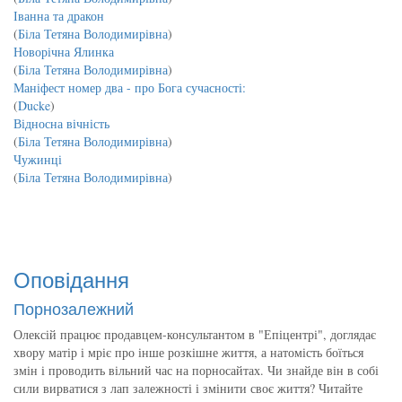
Іванна та дракон
(
Біла Тетяна Володимирівна
)
Новорічна Ялинка
(
Біла Тетяна Володимирівна
)
Маніфест номер два - про Бога сучасності:
(
Ducke
)
Відносна вічність
(
Біла Тетяна Володимирівна
)
Чужинці
(
Біла Тетяна Володимирівна
)
Оповідання
Порнозалежний
Олексій працює продавцем-консультантом в "Епіцентрі", доглядає
хвору матір і мріє про інше розкішне життя, а натомість боїться
змін і проводить вільний час на порносайтах. Чи знайде він в собі
сили вирватися з лап залежності і змінити своє життя? Читайте