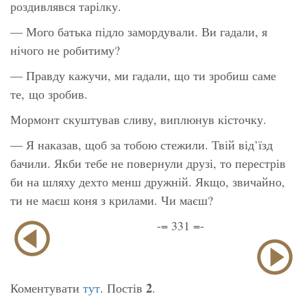
роздивлявся тарілку.
— Мого батька підло замордували. Ви гадали, я
нічого не робитиму?
— Правду кажучи, ми гадали, що ти зробиш саме
те, що зробив.
Мормонт скуштував сливу, виплюнув кісточку.
— Я наказав, щоб за тобою стежили. Твій від’їзд
бачили. Якби тебе не повернули друзі, то перестрів
би на шляху дехто менш дружній. Якщо, звичайно,
ти не маєш коня з крилами. Чи маєш?
-= 331 =-
2
Коментувати
тут
. Постів
.