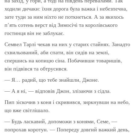
на захід, у гори, а тоді на південь перевалами. Так
ходили дичаки: їхня дорога була важка і небезпечна,
зате туди за ним ніхто не поткнеться. А за якихось
п’ять сотень верст від Зимосічі та королівського
гостинця він не заблукає.
Семвел Тарлі чекав на них у старих стайнях. Занадто
схвильований, аби спати, він сидів на землі,
спершись на копицю сіна. Побачивши товаришів,
він підвівся та обтрусився.
— Я… радий, що тебе знайшли, Джоне.
— А я ні, — відповів Джон, злізаючи з сідла.
Пип зіскочив з коня і скривився, зиркнувши на небо,
що вже світлішало.
— Будь ласкавий, допоможи з конями, Семе, —
попрохав коротун. — Попереду довгий важкий день,