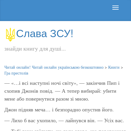
Слава ЗСУ!
знайди книгу для душі...
Читай онлайн! Читай онлайн українською безкоштовно
>
Книги
>
Гра престолів
— «…і всі наступні ночі світу», — закінчив Пип і
схопив Джонів повід. — А тепер вибирай: убити
мене або повернутися разом зі мною.
Джон підняв меча… і безпорадно опустив його.
— Лихо б вас ухопило, — лайнувся він. — Усіх вас.
— Тобі руки зв’язати, чи даси слово, що повернешся