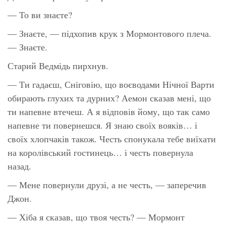
— То ви знаєте?
— Знаєте, — підхопив крук з Мормонтового плеча.
— Знаєте.
Старий Ведмідь пирхнув.
— Ти гадаєш, Сніговію, що воєводами Нічної Варти
обирають глухих та дурних? Аемон сказав мені, що
ти напевне втечеш. А я відповів йому, що так само
напевне ти повернешся. Я знаю своїх вояків… і
своїх хлопчаків також. Честь спонукала тебе виїхати
на королівський гостинець… і честь повернула
назад.
— Мене повернули друзі, а не честь, — заперечив
Джон.
— Хіба я сказав, що твоя честь? — Мормонт