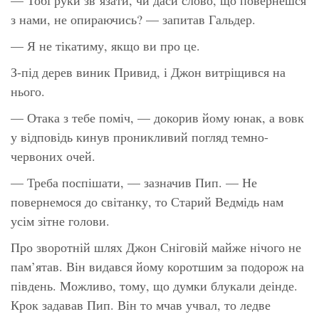
з нами, не опираючись? — запитав Гальдер.
— Я не тікатиму, якщо ви про це.
З-під дерев виник Привид, і Джон витріщився на
нього.
— Отака з тебе поміч, — докорив йому юнак, а вовк
у відповідь кинув проникливий погляд темно-
червоних очей.
— Треба поспішати, — зазначив Пип. — Не
повернемося до світанку, то Старий Ведмідь нам
усім зітне голови.
Про зворотній шлях Джон Сніговій майже нічого не
пам’ятав. Він видався йому коротшим за подорож на
південь. Можливо, тому, що думки блукали деінде.
Крок задавав Пип. Він то мчав учвал, то ледве