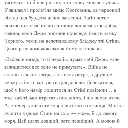
тягнувся, то йшов ристю, а то знову кидався учвал.
З’явилася і пролетіла мимо Кротовина, де червоний
ліхтар над бурдеєм давно загасили. Загін встиг
більше ніж вчасно: до світанку лишалася ще добра
година, коли Джон побачив попереду башти замку
Чорного, темні на велетенському блідому тлі Стіни.
Цього разу домівкою замок йому не видався.
«Забрали назад, то й нехай», думав собі Джон, «але
залишитися все одно не примусите». Війна не
скінчиться ані завтра, ані післязавтра, а друзі не
зможуть його вартувати цілодобово. Дочекатися,
щоб у його намір лишитися на Стіні повірили… а
тоді хай тільки втратять пильність, і він знову втече.
Але тепер уникатиме королівського гостинця. Можна
рушити уздовж Стіни на схід — може, й до самого
моря. Цей шлях довший, зате певніший. А можна й