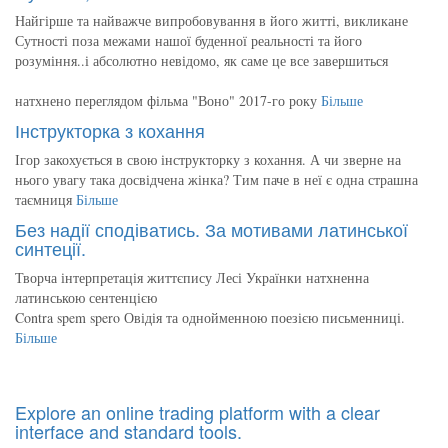
Найгірше та найважче випробовування в його житті, викликане
Сутності поза межами нашої буденної реальності та його
розуміння..і абсолютно невідомо, як саме це все завершиться
натхнено переглядом фільма "Воно" 2017-го року
Більше
Інструкторка з кохання
Ігор закохується в свою інструкторку з кохання. А чи зверне на
нього увагу така досвідчена жінка? Тим паче в неї є одна страшна
таємниця
Більше
Без надії сподіватись. За мотивами латинської
синтеції.
Творча інтерпретація життєпису Лесі Українки натхненна
латинською сентенцією
Contra spem spero Овідія та однойменною поезією письменниці.
Більше
Explore an online trading platform with a clear
interface and standard tools.