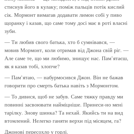
стиснув його в кулаку; поміж пальців потік кислий
сік. Мормонт вимагав додавати лимон собі у пиво
щоранку і казав, що саме тому досі має в роті власні
зуби.
— Ти любив свого батька, хто б сумнівався, —
мовив Мормонт, коли отримав від Джона свій ріг. —
Але саме те, що ми любимо, знищує нас. Пам’ятаєш,
як я казав тобі, хлопче?
— Пам’ятаю, — набурмосився Джон. Він не бажав
говорити про смерть батька навіть з Мормонтом.
— То дивися, щоб не забув. Саме тяжку правду ми
повинні засвоювати найміцніше. Принеси-но мені
тарілку. Знову шинка? Та нехай. Якийсь ти на вид
втомлений. Нелегко ганяти верхи під місяцем, га?
Джонові пересохло у горлі.