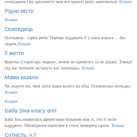
оповідання і ви зрозумієте чим все врешті решт закінчиться.
Більше
Рідне місто
Більше
Оселедець
Оселедець - гарна риба! Навіщо віддавати її у лапи ворога ... без
сварок
Більше
Її життя
Коротка історія про людину, нічим не примітну та не цікаву. Емоції
під час читання застануть вас зненацька.
Більше
Мама казала
Чи знаєете ви, чим ласує ваша колега на обід. Геловінська оповідка.
Більше
Більше
Баба Зіна класу еліт
Баба Зіна виявилася аферисткою більшою ніж ті, хто її хотів
надурити. Оповідання написане в стилі химерної прози.
Більше
Сутність, ч.1