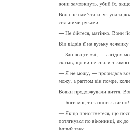
вони замовкнуть, убий їх, якщ
Вона не пам’ятала, як упала дол
сильними руками.
— Не бійтеся, матінко. Вони йо
Він відвів її на вузьку лежанку
— Заплющте очі, — лагідно мо
сказав, що ви не спали з самог
— Я не можу, — проридала вона
можу, а раптом він помре, кол
Вовки продовжували виття. Вон
— Боги мої, та зачини ж вікно!
— Якщо присягнетеся, що посп
потягнувся по віконниці, як д
інший звук.