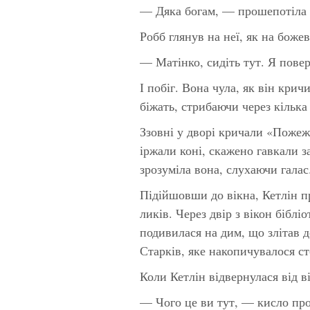
— Дяка богам, — прошепотіла 
Робб глянув на неї, як на божев
— Матінко, сидіть тут. Я пове
І побіг. Вона чула, як він кри
біжать, стрибаючи через кілька
Ззовні у дворі кричали «Пожеж
іржали коні, скажено гавкали 
зрозуміла вона, слухаючи гала
Підійшовши до вікна, Кетлін п
ликів. Через двір з вікон бібл
подивилася на дим, що злітав д
Старків, яке накопичувалося ст
Коли Кетлін відвернулася від ві
— Чого це ви тут, — кисло про