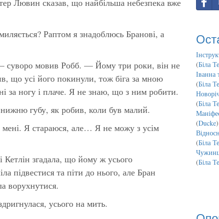
тер Лювин сказав, що найбільша небезпека вже
иляється? Раптом я знадоблюсь Бранові, а
Ост
Інструк
— суворо мовив Робб. — Йому три роки, він не
(
Біла Т
Іванна 
ив, що усі його покинули, тож біга за мною
(
Біла Т
ні за ногу і плаче. Я не знаю, що з ним робити.
Новорі
(
Біла Т
 нижню губу, як робив, коли був малий.
Маніфес
(
Ducke
)
 мені. Я стараюся, але… Я не можу з усім
Відносн
(
Біла Т
Чужинц
і Кетлін згадала, що йому ж усього
(
Біла Т
іла підвестися та піти до нього, але Бран
гла ворухнутися.
здригнулася, усього на мить.
Опо