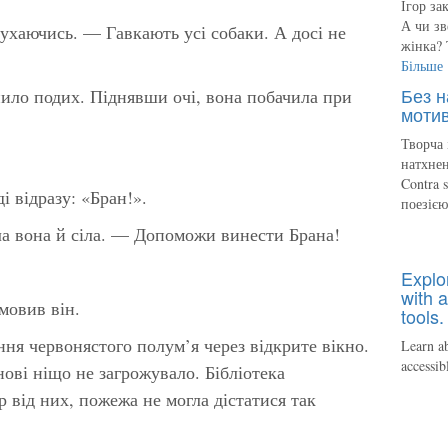
Ігор за
А чи зв
хаючись. — Гавкають усі собаки. А досі не
жінка? 
Більше
Без н
пило подих. Піднявши очі, вона побачила при
мотив
Творча 
натхнен
Contra 
і відразу: «Бран!».
поезіє
 вона й сіла. — Допоможи винести Брана!
Explo
with a
мовив він.
tools.
ння червонястого полум’я через відкрите вікно.
Learn ab
accessib
ові ніщо не загрожувало. Бібліотека
р від них, пожежа не могла дістатися так