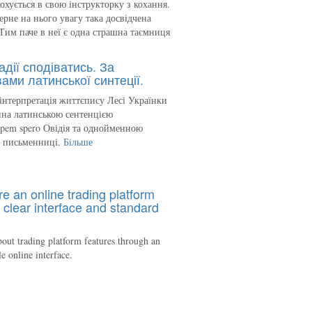
кохується в свою інструкторку з кохання.
ерне на нього увагу така досвідчена
Тим паче в неї є одна страшна таємниця
адії сподіватись. За
ами латинської синтеції.
інтерпретація життєпису Лесі Українки
на латинською сентенцією
spem spero Овідія та однойменною
ю письменниці.
Більше
re an online trading platform
 clear interface and standard
out trading platform features through an
le online interface.