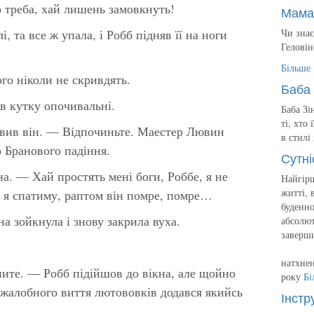
о треба, хай лишень замовкнуть!
Мама
і, та все ж упала, і Робб підняв її на ноги
Чи знає
Геловін
Більше
го ніколи не скривдять.
Баба 
 в кутку опочивальні.
Баба Зі
ті, хто
вив він. — Відпочиньте. Маестер Лювин
в стилі
о Бранового падіння.
Сутні
. — Хай простять мені боги, Роббе, я не
Найгірш
житті, 
и я спатиму, раптом він помре, помре…
буденно
а зойкнула і знову закрила вуха.
абсолют
заверш
натхнен
ите. — Робб підійшов до вікна, але щойно
року
Бі
о жалобного виття лютововків додався якийсь
Інстр