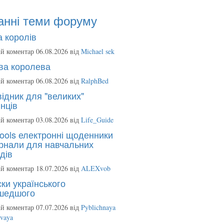
анні теми форуму
 королів
й коментар 06.08.2026 від
Michael sek
ва королева
й коментар 06.08.2026 від
RalphBed
ідник для "великих"
нців
й коментар 03.08.2026 від
Life_Guide
ools електронні щоденники
рнали для навчальних
дів
й коментар 18.07.2026 від
ALEXvob
ки українського
шедшого
й коментар 07.07.2026 від
Pyblichnaya
ovaya