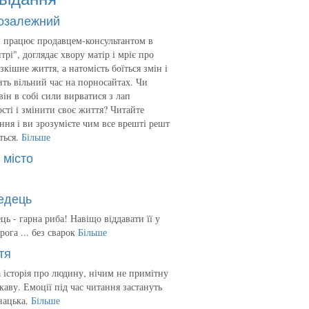
озалежний
 працює продавцем-консультантом в
трі", доглядає хвору матір і мріє про
зкішне життя, а натомість боїться змін і
ть вільний час на порносайтах. Чи
він в собі сили вирватися з лап
сті і змінити своє життя? Читайте
ння і ви зрозумієте чим все врешті решт
ться.
Більше
 місто
едець
ць - гарна риба! Навіщо віддавати її у
рога ... без сварок
Більше
тя
 історія про людину, нічим не примітну
ікаву. Емоції під час читання застануть
нацька.
Більше