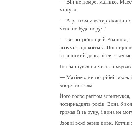
— Він не помре, матінко. Маес
минула.
— А раптом маестер Лювин пом
мене не буде поруч?
— Ви потрібні ще й Ріконові, 
розуміє, що коїться. Він виріш
цілісінький день, чіпляється ме
Він запнувся на мить, пожував
— Матінко, ви потрібні також і
впоратися сам.
Його голос раптом здригнувся, 
чотирнадцять років. Вона б вол
тримав її за руку, і вона не мо
Ззовні вежі завив вовк. Кетлін 