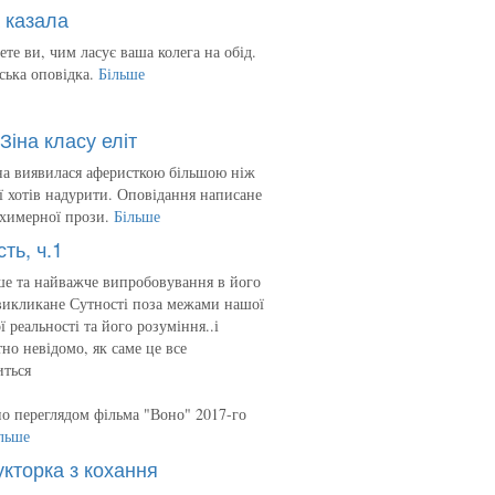
 казала
ете ви, чим ласує ваша колега на обід.
ська оповідка.
Більше
Зіна класу еліт
на виявилася аферисткою більшою ніж
 її хотів надурити. Оповідання написане
 химерної прози.
Більше
сть, ч.1
е та найважче випробовування в його
викликане Сутності поза межами нашої
ї реальності та його розуміння..і
но невідомо, як саме це все
иться
о переглядом фільма "Воно" 2017-го
льше
укторка з кохання