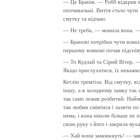
— Це Бранів. — Робб відкрив в
опочивальні. Виття стало чути
смутку та відчаю.
— Не треба, — мовила вона. — 
— Бранові потрібно чути вовків
першому вовкові почав підспіву
— То Кудлай та Сірий Вітер, —
Якщо прислухатися, їх неважко
Кетлін тремтіла. Від смутку, ві
іншу, а в холодному замку так 
так само лежав розбитий. Найм
так любив сміятися і лазити по 
нема, і вона ніколи більше не 
свою руку з його і закрила вуха
— Хай вони замовкнуть! — заво