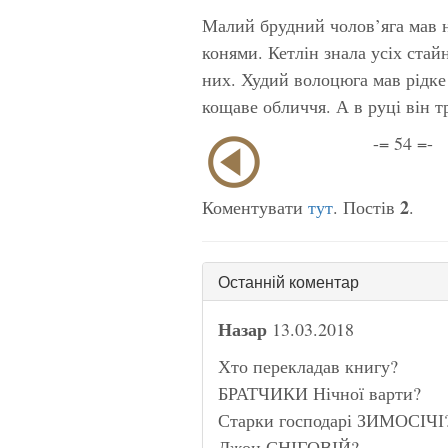
Малий брудний чолов’яга мав на
конями. Кетлін знала усіх стай
них. Худий волоцюга мав рідке с
кощаве обличчя. А в руці він 
-= 54 =-
2
Коментувати
тут
. Постів
.
Останній коментар
Назар
13.03.2018
Хто перекладав книгу?
БРАТЧИКИ Нічної варти?
Старки господарі ЗИМОСІЧІ
Джон СНІГОВІЙ?