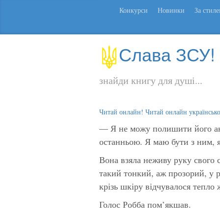
Конкурси
Новинки
За стил
Слава ЗСУ!
знайди книгу для душі...
Читай онлайн! Читай онлайн українськ
— Я не можу полишити його ан
останньою. Я маю бути з ним
Вона взяла неживу руку свого с
такий тонкий, аж прозорий, у р
крізь шкіру відчувалося тепло 
Голос Робба пом’якшав.