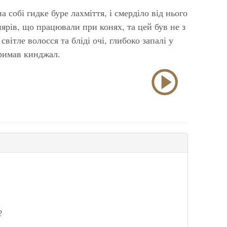
 собі гидке буре лахміття, і смерділо від нього
нярів, що працювали при конях, та цей був не з
вітле волосся та бліді очі, глибоко запалі у
тримав кинджал.
?