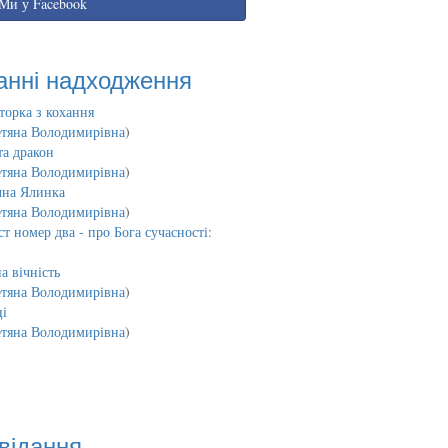
Ми у Facebook
анні надходження
торка з кохання
етяна Володимирівна
)
та дракон
етяна Володимирівна
)
чна Ялинка
етяна Володимирівна
)
т номер два - про Бога сучасності:
а вічність
етяна Володимирівна
)
і
етяна Володимирівна
)
відання