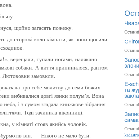
вона.
Ост
ільну.
Чвара
рнуся, щойно загасять пожежу.
Останні
чить до сторожі коло кімнати, як вони щосили
Сніго
 сходинок.
Останні
а!», верещали, тупали ногами, налякано
Запов
злочи
замкові собаки. А виття припинилося, раптом
Останні
с. Лютововки замовкли.
E-sch
роказала про себе молитву до семи божих
та жу
закла
іотеки вибивалися довгі язики полум’я. Вона
о неба, і з сумом згадала книжкове зібрання
Останні
оліттями. Тоді зачинила віконниці.
Запис
сама
кна, у кімнаті стояв якийсь чоловік.
Останні
бурмотів він. — Нікого не мало бути.
kadastr