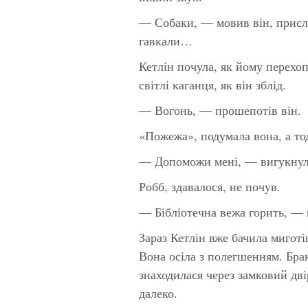
— Собаки, — мовив він, прислу
гавкали…
Кетлін почула, як йому перехо
світлі каганця, як він зблід.
— Вогонь, — прошепотів він.
«Пожежа», подумала вона, а тод
— Допоможи мені, — вигукнула
Робб, здавалося, не почув.
— Бібліотечна вежа горить, — 
Зараз Кетлін вже бачила миготі
Вона осіла з полегшенням. Бран
знаходилася через замковий дві
далеко.