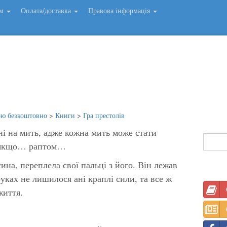
ем
Оплата/доставка
Правова інформація
ою безкоштовно
>
Книги
>
Гра престолів
і на мить, адже кожна мить може стати
, якщо… раптом…
ина, переплела свої пальці з його. Він лежав
уках не лишилося ані краплі сили, та все ж
життя.