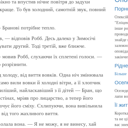
ікно та впустив нічне повітря до задухи
Порн
 краще. То був холодний, самотній звук, повний
Олексій
"Епіцен
Бранові потрібне тепло.
інше ро
проводи
, — відповів Робб. Десь далеко у Зимосічі
знайде 
вати другий. Тоді третій, вже ближче.
залежно
оповіда
 мовив Робб, слухаючи їх сплетені голоси. —
закінчи
 розрізнити.
Рідне
Більше
д холоду, від виття вовків. Одна ніч змінювала
Осел
само вили вовки й холодні вітри, а її хлопчик
иліший, найласкавіший з її дітей — Бран, що
Оселеде
лапи во
стінах, мріяв про лицарство, а тепер його
Її жит
почує його сміху. Схлипуючи, вона вивільнила
 від того жахливого виття.
Коротка
та не ц
лала вона. — Я не можу, я не винесу, хай
вас зне