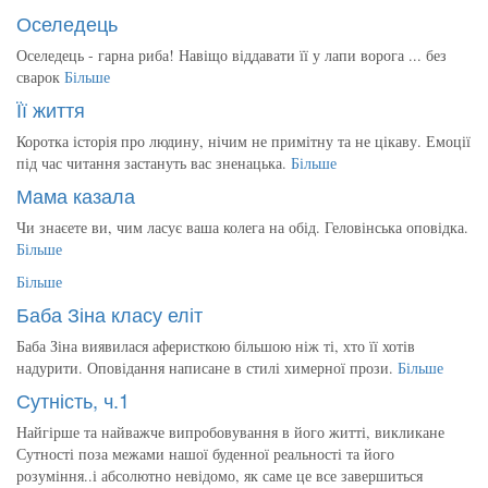
Оселедець
Оселедець - гарна риба! Навіщо віддавати її у лапи ворога ... без
сварок
Більше
Її життя
Коротка історія про людину, нічим не примітну та не цікаву. Емоції
під час читання застануть вас зненацька.
Більше
Мама казала
Чи знаєете ви, чим ласує ваша колега на обід. Геловінська оповідка.
Більше
Більше
Баба Зіна класу еліт
Баба Зіна виявилася аферисткою більшою ніж ті, хто її хотів
надурити. Оповідання написане в стилі химерної прози.
Більше
Сутність, ч.1
Найгірше та найважче випробовування в його житті, викликане
Сутності поза межами нашої буденної реальності та його
розуміння..і абсолютно невідомо, як саме це все завершиться