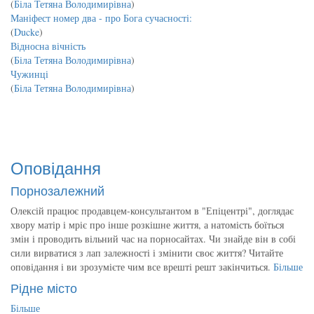
(
Біла Тетяна Володимирівна
)
Маніфест номер два - про Бога сучасності:
(
Ducke
)
Відносна вічність
(
Біла Тетяна Володимирівна
)
Чужинці
(
Біла Тетяна Володимирівна
)
Оповідання
Порнозалежний
Олексій працює продавцем-консультантом в "Епіцентрі", доглядає
хвору матір і мріє про інше розкішне життя, а натомість боїться
змін і проводить вільний час на порносайтах. Чи знайде він в собі
сили вирватися з лап залежності і змінити своє життя? Читайте
оповідання і ви зрозумієте чим все врешті решт закінчиться.
Більше
Рідне місто
Більше