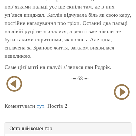
пов’язками пальці усе ще скніли там, де в них
уп’явся кинджал. Кетлін відчувала біль як свою кару,
постійне нагадування про гріхи. Останні два пальці
на лівій руці не згиналися, а решті вже ніколи не
бути такими спритними, як колись. Але ціна,
сплачена за Бранове життя, загалом виявилася
невеликою.
Саме цієї миті на палубі з’явився пан Родрік.
-= 68 =-
2
Коментувати
тут
. Постів
.
Останній коментар