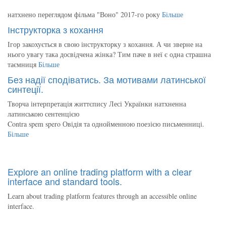
натхнено переглядом фільма "Воно" 2017-го року
Більше
Інструкторка з кохання
Ігор закохується в свою інструкторку з кохання. А чи зверне на
нього увагу така досвідчена жінка? Тим паче в неї є одна страшна
таємниця
Більше
Без надії сподіватись. За мотивами латинської
синтеції.
Творча інтерпретація життєпису Лесі Українки натхненна
латинською сентенцією
Contra spem spero Овідія та однойменною поезією письменниці.
Більше
Explore an online trading platform with a clear
interface and standard tools.
Learn about trading platform features through an accessible online
interface.