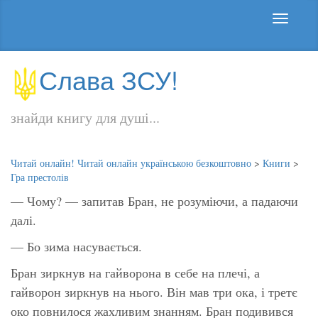
Слава ЗСУ!
знайди книгу для душі...
Читай онлайн! Читай онлайн українською безкоштовно
>
Книги
>
Гра престолів
— Чому? — запитав Бран, не розуміючи, а падаючи
далі.
— Бо зима насувається.
Бран зиркнув на гайворона в себе на плечі, а
гайворон зиркнув на нього. Він мав три ока, і третє
око повнилося жахливим знанням. Бран подивився