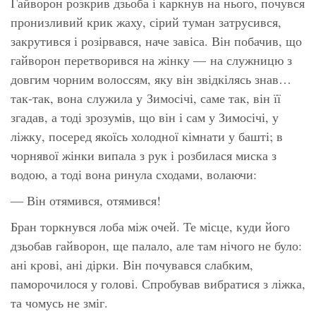
Гайворон розкрив дзьоба і каркнув на нього, почувся
пронизливий крик жаху, сірий туман затрусився,
закрутився і розірвався, наче завіса. Він побачив, що
гайворон перетворився на жінку — на служницю з
довгим чорним волоссям, яку він звідкілясь знав…
так-так, вона служила у Зимосічі, саме так, він її
згадав, а тоді зрозумів, що він і сам у Зимосічі, у
ліжку, посеред якоїсь холодної кімнати у башті; в
чорнявої жінки випала з рук і розбилася миска з
водою, а тоді вона ринула сходами, волаючи:
— Він отямився, отямився!
Бран торкнувся лоба між очей. Те місце, куди його
дзьобав гайворон, ще палало, але там нічого не було:
ані крові, ані дірки. Він почувався слабким,
паморочилося у голові. Спробував вибратися з ліжка,
та чомусь не зміг.