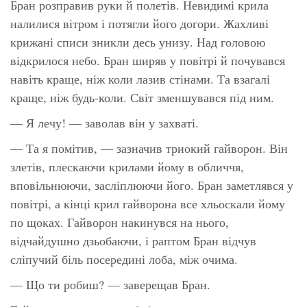
Бран розправив руки й полетів. Невидимі крила
налилися вітром і потягли його догори. Жахливі
крижані списи зникли десь унизу. Над головою
відкрилося небо. Бран ширяв у повітрі й почувався
навіть краще, ніж коли лазив стінами. Та взагалі
краще, ніж будь-коли. Світ зменшувався під ним.
— Я лечу! — заволав він у захваті.
— Та я помітив, — зазначив триокий гайворон. Він
злетів, плескаючи крилами йому в обличчя,
вповільнюючи, засліплюючи його. Бран заметлявся у
повітрі, а кінці крил гайворона все хльоскали йому
по щоках. Гайворон накинувся на нього,
відчайдушно дзьобаючи, і раптом Бран відчув
сліпучий біль посередині лоба, між очима.
— Що ти робиш? — заверещав Бран.