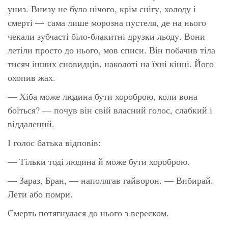
униз. Внизу не було нічого, крім снігу, холоду і
смерті — сама лише морозна пустеля, де на нього
чекали зубчасті біло-блакитні друзки льоду. Вони
летіли просто до нього, мов списи. Він побачив тіла
тисяч інших сновидців, наколоті на їхні кінці. Його
охопив жах.
— Хіба може людина бути хороброю, коли вона
боїться? — почув він свій власний голос, слабкий і
віддалений.
І голос батька відповів:
— Тільки тоді людина й може бути хороброю.
— Зараз, Бран, — наполягав гайворон. — Вибирай.
Лети або помри.
Смерть потягнулася до нього з вереском.