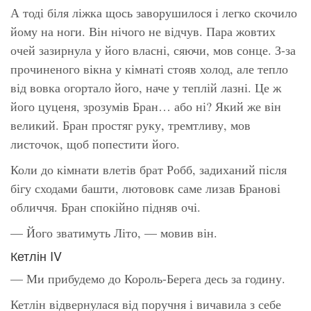
А тоді біля ліжка щось заворушилося і легко скочило
йому на ноги. Він нічого не відчув. Пара жовтих
очей зазирнула у його власні, сяючи, мов сонце. З-за
прочиненого вікна у кімнаті стояв холод, але тепло
від вовка огортало його, наче у теплій лазні. Це ж
його цуценя, зрозумів Бран… або ні? Який же він
великий. Бран простяг руку, тремтливу, мов
листочок, щоб попестити його.
Коли до кімнати влетів брат Робб, задиханий після
бігу сходами башти, лютововк саме лизав Бранові
обличчя. Бран спокійно підняв очі.
— Його зватимуть Літо, — мовив він.
Кетлін IV
— Ми прибудемо до Король-Берега десь за годину.
Кетлін відвернулася від поручня і вичавила з себе