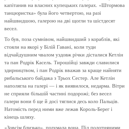
капітанив на власних купецьких галерах. «Штормова
танцюристка» була його четвертою, на разі
найшвидшою, галерою на дві щогли та шістдесят
весел.
То був, поза сумнівом, найшвидший з кораблів, які
стояли на якорі у Білій Гавані, коли туди
відчайдушним чвалом уздовж річки дісталися Кетлін
та пан Родрік Касель. Тирошійці завжди славилися
здирництвом, і пан Родрік вважав за краще найняти
рибальського байдака з Трьох Сестер. Але Кетлін
наполягла на галері — і як виявилося, недарма. Вітри
не сприяли більшій частині подорожі; без весел
галери вони б ще й досі тяглися десь коло Пальців.
Натомість перед ними вже лежав Король-Берег і
кінець шляху.
«Зовсім близько», подумала вона. Під полотняними