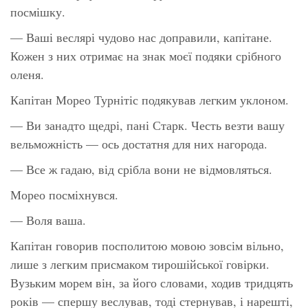
посмішку.
— Ваші веслярі чудово нас доправили, капітане.
Кожен з них отримає на знак моєї подяки срібного
оленя.
Капітан Морео Турнітіс подякував легким уклоном.
— Ви занадто щедрі, пані Старк. Честь везти вашу
вельможність — ось достатня для них нагорода.
— Все ж гадаю, від срібла вони не відмовляться.
Морео посміхнувся.
— Воля ваша.
Капітан говорив посполитою мовою зовсім вільно,
лише з легким присмаком тирошійської говірки.
Вузьким морем він, за його словами, ходив тридцять
років — спершу веслував, тоді стернував, і нарешті,