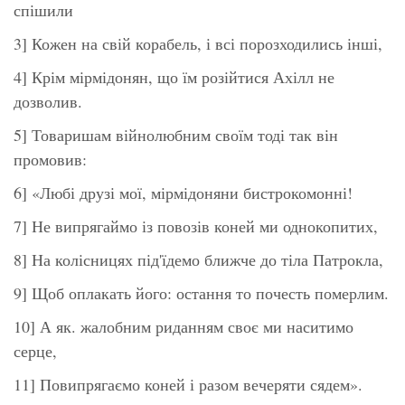
спішили
3] Кожен на свій корабель, і всі порозходились інші,
4] Крім мірмідонян, що їм розійтися Ахілл не
дозволив.
5] Товаришам війнолюбним своїм тоді так він
промовив:
6] «Любі друзі мої, мірмідоняни бистрокомонні!
7] Не випрягаймо із повозів коней ми однокопитих,
8] На колісницях під'їдемо ближче до тіла Патрокла,
9] Щоб оплакать його: остання то почесть померлим.
10] А як. жалобним риданням своє ми наситимо
серце,
11] Повипрягаємо коней і разом вечеряти сядем».