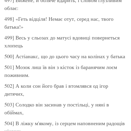
облає:
498] «Геть відціля! Немає отут, серед нас, твого
батька!»
499] Весь у сльозах до матусі вдовиці повернеться
хлопець
500] Астіанакс, що до цього часу на колінах у батька
501] Мозок лиш їв він з кісток із баранячим лоєм
поживним.
502] А коли сон його брав і втомлявся од ігор
дитячих,
503] Солодко він засинав у постільці, у няні в
обіймах,
504] В ліжку м'якому, із серцем наповненим радощів
ніжних.