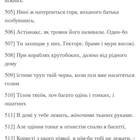
505] Нині ж натерпиться горя, коханого батька
позбувшись,
506] Астіанакс, як трояни його називали. Один-бо
507] Ти захищав у них, Гекторе, брами і мури високі.
508] При кораблях крутобоких, далеко від рідного
дому
509] їстиме труп твій черва, коли пси вже наситяться
голим
510] Тілом твоїм, хоч багато одінь і тонких, і
ошатних
511] В домі у тебе лежить, жіночими тканих руками.
512] Але одіння тонке в огнистім спалю я багатті,
513] Користі з нього ніякої, в нім-бо тобі не лежати, -