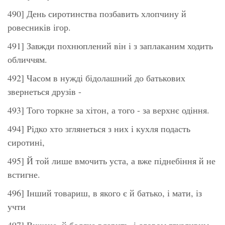
490] День сиротинства позбавить хлопчину й
ровесників ігор.
491] Завжди похнюплений він і з заплаканим ходить
обличчям.
492] Часом в нужді бідолашний до батькових
звернеться друзів -
493] Того торкне за хітон, а того - за верхнє одіння.
494] Рідко хто зглянеться з них і кухля подасть
сиротині,
495] Й той лише вмочить уста, а вже піднебіння й не
встигне.
496] Інший товариш, в якого є й батько, і мати, із
учти
497] Вижене, й боляче вдарить, і словом глузливим