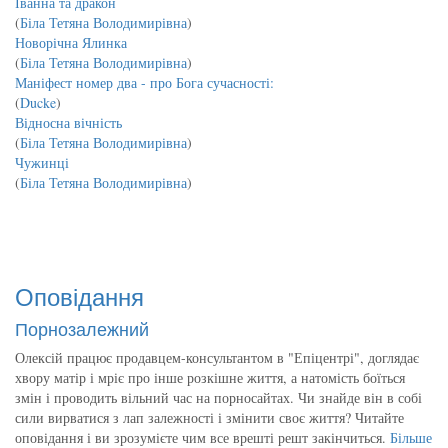
Іванна та дракон
(
Біла Тетяна Володимирівна
)
Новорічна Ялинка
(
Біла Тетяна Володимирівна
)
Маніфест номер два - про Бога сучасності:
(
Ducke
)
Відносна вічність
(
Біла Тетяна Володимирівна
)
Чужинці
(
Біла Тетяна Володимирівна
)
Оповідання
Порнозалежний
Олексій працює продавцем-консультантом в "Епіцентрі", доглядає
хвору матір і мріє про інше розкішне життя, а натомість боїться
змін і проводить вільний час на порносайтах. Чи знайде він в собі
сили вирватися з лап залежності і змінити своє життя? Читайте
оповідання і ви зрозумієте чим все врешті решт закінчиться.
Більше