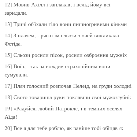
12] Мовив Ахілл і заплакав, і вслід йому всі
заридали.
13] Тричі об'їхали тіло вони пишногривими кіньми
14] З плачем, - рясні їм сльози з очей викликала
Фетіда.
15] Сльози росили пісок, росили озброєння мужніх
16] Воїв, - так за вождем страховійним вони
сумували.
17] Плач голосний розпочав Пелеїд, на груди холодні
18] Свого товариша руки поклавши свої мужозгубні:
19] «Радуйся, любий Патрокле, і в темних оселях
Аїда!
20] Все я для тебе роблю, як раніше тобі обіцяв я: