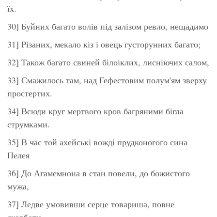
їх.
30] Буйних багато волів під залізом ревло, нещадимо
31] Різаних, мекало кіз і овець густорунних багато;
32] Також багато свиней білоіклих, лисніючих салом,
33] Смажилось там, над Гефестовим полум'ям зверху
простертих.
34] Всюди круг мертвого кров багряними бігла
струмками.
35] В час той ахейські вожді прудконогого сина
Пелея
36] До Агамемнона в стан повели, до божистого
мужа,
37] Ледве умовивши серце товариша, повне
скорботи.