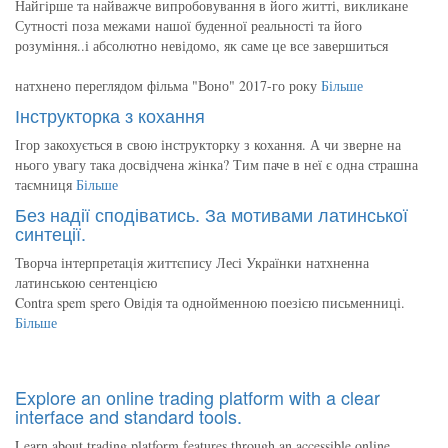
Найгірше та найважче випробовування в його житті, викликане
Сутності поза межами нашої буденної реальності та його
розуміння..і абсолютно невідомо, як саме це все завершиться
натхнено переглядом фільма "Воно" 2017-го року
Більше
Інструкторка з кохання
Ігор закохується в свою інструкторку з кохання. А чи зверне на
нього увагу така досвідчена жінка? Тим паче в неї є одна страшна
таємниця
Більше
Без надії сподіватись. За мотивами латинської
синтеції.
Творча інтерпретація життєпису Лесі Українки натхненна
латинською сентенцією
Contra spem spero Овідія та однойменною поезією письменниці.
Більше
Explore an online trading platform with a clear
interface and standard tools.
Learn about trading platform features through an accessible online