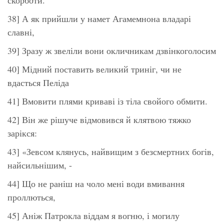
38] А як прийшли у намет Агамемнона владарі
славні,
39] Зразу ж звеліли вони окличникам дзвінкоголосим
40] Мідний поставить великий триніг, чи не
вдасться Пеліда
41] Вмовити плями криваві із тіла свойого обмити.
42] Він же рішуче відмовився й клятвою тяжко
зарікся:
43] «Зевсом клянусь, найвищим з безсмертних богів,
найсильнішим, -
44] Що не раніш на чоло мені води вмивання
проллються,
45] Аніж Патрокла віддам я вогню, і могилу