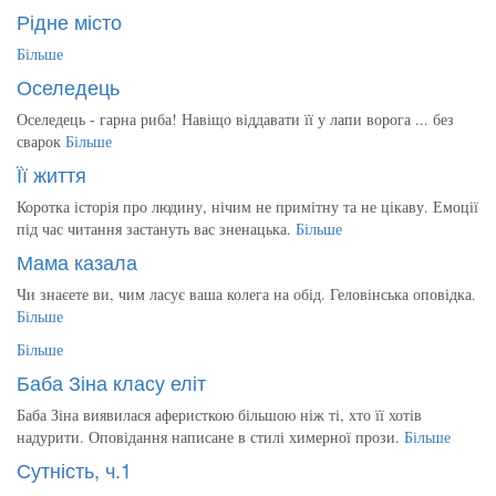
Рідне місто
Більше
Оселедець
Оселедець - гарна риба! Навіщо віддавати її у лапи ворога ... без
сварок
Більше
Її життя
Коротка історія про людину, нічим не примітну та не цікаву. Емоції
під час читання застануть вас зненацька.
Більше
Мама казала
Чи знаєете ви, чим ласує ваша колега на обід. Геловінська оповідка.
Більше
Більше
Баба Зіна класу еліт
Баба Зіна виявилася аферисткою більшою ніж ті, хто її хотів
надурити. Оповідання написане в стилі химерної прози.
Більше
Сутність, ч.1