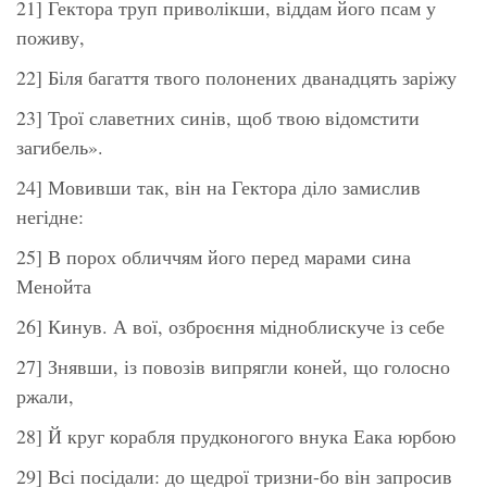
21] Гектора труп приволікши, віддам його псам у
поживу,
22] Біля багаття твого полонених дванадцять заріжу
23] Трої славетних синів, щоб твою відомстити
загибель».
24] Мовивши так, він на Гектора діло замислив
негідне:
25] В порох обличчям його перед марами сина
Менойта
26] Кинув. А вої, озброєння мідноблискуче із себе
27] Знявши, із повозів випрягли коней, що голосно
ржали,
28] Й круг корабля прудконогого внука Еака юрбою
29] Всі посідали: до щедрої тризни-бо він запросив