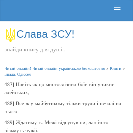
Слава ЗСУ!
знайди книгу для душі...
Читай онлайн! Читай онлайн українською безкоштовно
>
Книги
>
Іліада. Одіссея
487] Навіть якщо многослізних боїв він уникне
ахейських,
488] Все ж у майбутньому тільки труди і печалі на
нього
489] Ждатимуть. Межі відсунувши, лан його
візьмуть чужії.