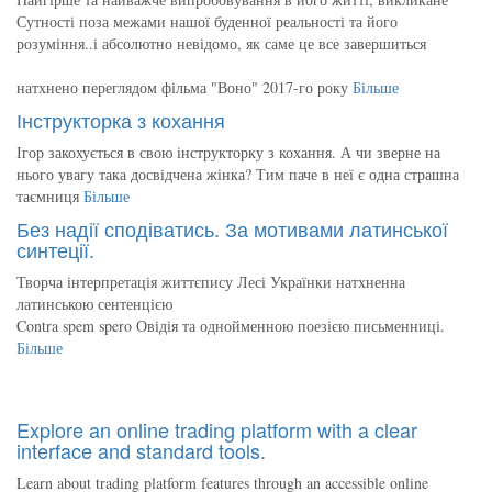
Сутності поза межами нашої буденної реальності та його
розуміння..і абсолютно невідомо, як саме це все завершиться
натхнено переглядом фільма "Воно" 2017-го року
Більше
Інструкторка з кохання
Ігор закохується в свою інструкторку з кохання. А чи зверне на
нього увагу така досвідчена жінка? Тим паче в неї є одна страшна
таємниця
Більше
Без надії сподіватись. За мотивами латинської
синтеції.
Творча інтерпретація життєпису Лесі Українки натхненна
латинською сентенцією
Contra spem spero Овідія та однойменною поезією письменниці.
Більше
Explore an online trading platform with a clear
interface and standard tools.
Learn about trading platform features through an accessible online