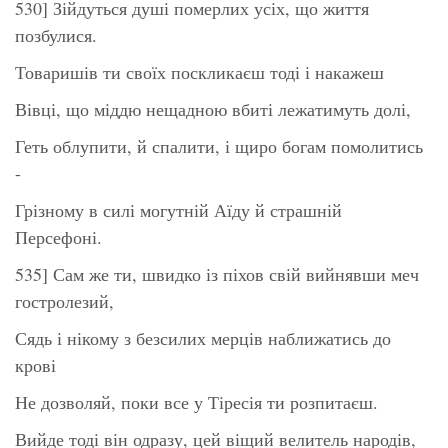
530] Зійдуться душі померлих усіх, що життя
позбулися.
Товаришів ти своїх поскликаєш тоді і накажеш
Вівці, що міддю нещадною вбиті лежатимуть долі,
Геть облупити, й спалити, і щиро богам помолитись
-
Грізному в силі могутній Аїду й страшній
Персефоні.
535] Сам же ти, швидко із піхов свій вийнявши меч
гостролезий,
Сядь і нікому з безсилих мерців наближатись до
крові
Не дозволяй, поки все у Тіресія ти розпитаєш.
Вийде тоді він одразу, цей віщий велитель народів,