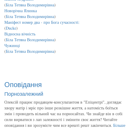
(
Біла Тетяна Володимирівна
)
Новорічна Ялинка
(
Біла Тетяна Володимирівна
)
Маніфест номер два - про Бога сучасності:
(
Ducke
)
Відносна вічність
(
Біла Тетяна Володимирівна
)
Чужинці
(
Біла Тетяна Володимирівна
)
Оповідання
Порнозалежний
Олексій працює продавцем-консультантом в "Епіцентрі", доглядає
хвору матір і мріє про інше розкішне життя, а натомість боїться
змін і проводить вільний час на порносайтах. Чи знайде він в собі
сили вирватися з лап залежності і змінити своє життя? Читайте
оповідання і ви зрозумієте чим все врешті решт закінчиться.
Більше