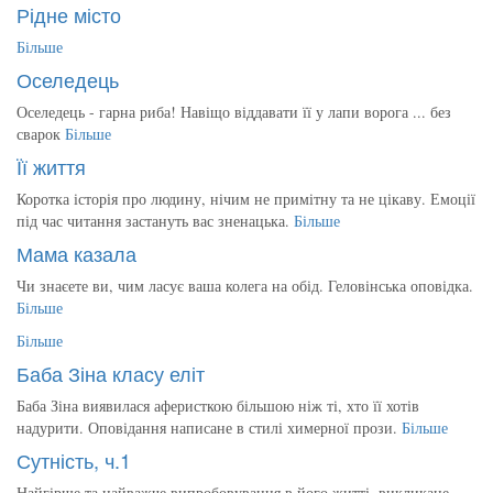
Рідне місто
Більше
Оселедець
Оселедець - гарна риба! Навіщо віддавати її у лапи ворога ... без
сварок
Більше
Її життя
Коротка історія про людину, нічим не примітну та не цікаву. Емоції
під час читання застануть вас зненацька.
Більше
Мама казала
Чи знаєете ви, чим ласує ваша колега на обід. Геловінська оповідка.
Більше
Більше
Баба Зіна класу еліт
Баба Зіна виявилася аферисткою більшою ніж ті, хто її хотів
надурити. Оповідання написане в стилі химерної прози.
Більше
Сутність, ч.1
Найгірше та найважче випробовування в його житті, викликане