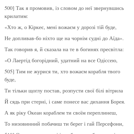
500] Так я промовив, із словом до неї звернувшись
крилатим:
«Хто ж, о Кіркеє, мені вожаєм у дорозі тій буде,
Не допливав-бо ніхто ще на чорнім судні до Аїда».
Так говорив я, й сказала на те в богинях пресвітла:
«О Лаертід богорідний, удатний на все Одіссею,
505] Тим не журися ти, хто вожаєм корабля твого
буде,
Ти тільки щоглу постав, розпусти свої білі вітрила
Й сядь при стерні, і саме понесе вас дихання Борея.
А як ріку Океан кораблем ти своїм переплинеш,
То низовинний побачиш ти берег і гай Персефони,