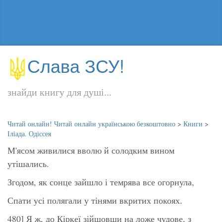
Слава ЗСУ!
знайди книгу для душі...
Читай онлайн! Читай онлайн українською безкоштовно
>
Книги
>
Іліада. Одіссея
М'ясом живилися вволю й солодким вином
утішались.
Згодом, як сонце зайшло і темрява все огорнула,
Спати усі полягали у тінями вкритих покоях.
480] Я ж, до Кіркеї зійшовши на ложе чудове, з