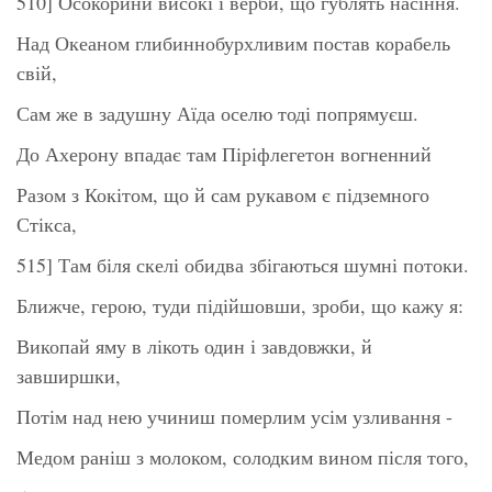
510] Осокорини високі і верби, що гублять насіння.
Над Океаном глибиннобурхливим постав корабель
свій,
Сам же в задушну Аїда оселю тоді попрямуєш.
До Ахерону впадає там Піріфлегетон вогненний
Разом з Кокітом, що й сам рукавом є підземного
Стікса,
515] Там біля скелі обидва збігаються шумні потоки.
Ближче, герою, туди підійшовши, зроби, що кажу я:
Викопай яму в лікоть один і завдовжки, й
завширшки,
Потім над нею учиниш померлим усім узливання -
Медом раніш з молоком, солодким вином після того,