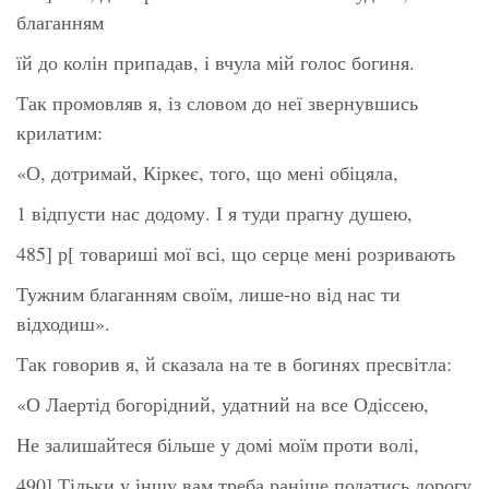
благанням
їй до колін припадав, і вчула мій голос богиня.
Так промовляв я, із словом до неї звернувшись
крилатим:
«О, дотримай, Кіркеє, того, що мені обіцяла,
1 відпусти нас додому. І я туди прагну душею,
485] р[ товариші мої всі, що серце мені розривають
Тужним благанням своїм, лише-но від нас ти
відходиш».
Так говорив я, й сказала на те в богинях пресвітла:
«О Лаертід богорідний, удатний на все Одіссею,
Не залишайтеся більше у домі моїм проти волі,
490] Тільки у іншу вам треба раніше податись дорогу