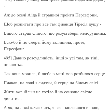
-
Аж до оселі А'іда й страшної пройти Персефони,
Щоб розпитати про все там фіванця Тіресія душу -
Віщого старця сліпого, що розум зберіг непорушним;
Всю-бо й по смерті йому залишила, проте,
Персефона
495] Давню розсудливість, інші ж усі там, як тіні,
никають».
Так вона мовила, й любе в мені мов розбилося серце.
Плакав, на ложі я сидячи, й серце на білому світі
Жити вже більш не хотіло й на сонячне світло
дивитись.
А як, на ложі качаючись, я вже наплакався вволю,