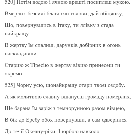
520] Потім водою і ячною врешті посиплеш мукою.
Вмерлих безсилі благаючи голови, дай обіцянку,
Що, повернувшись в Ітаку, ти ялівку з стада
найкращу
В жертву їм спалиш, дарунків добірних в огонь
наскладавши.
Старцю ж Тіресію в жертву вівцю принесеш ти
окремо
525] Чорну усю, щонайкращу отари твоєї оздобу.
А як молитвою славну вшануєш громаду померлих,
Ще барана їм заріж з темнорунною разом вівцею,
В бік до Еребу обох повернувши, а сам одвернися
До течії Океану-ріки. І юрбою навколо