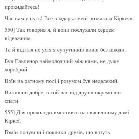
прокидайтесь!
Час нам у путь! Все владарка мені розказала Кіркея».
550] Так говорив я, й вони послухали серцем
відважним.
Та й відтіля не усіх я супутників вивів без шкоди.
Був Ельпенор наймолодший між нами, не дуже
хоробрий
Воїн на ратному полі і розумом був недалекий.
Випивши добре, в той час від друзів окремо він
спати
555] Для прохолоди вмостивсь на священному домі
Кіркеї.
Гомін почувши і поклики друзів, що в путь