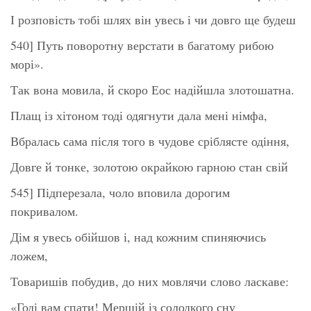
І розповість тобі шлях він увесь і чи довго ще будеш
540] Путь поворотну верстати в багатому рибою
морі».
Так вона мовила, й скоро Еос надійшла злотошатна.
Плащ із хітоном тоді одягнути дала мені німфа,
Вбралась сама після того в чудове сріблясте одіння,
Довге й тонке, золотою окрайкою гарною стан свій
545] Підперезала, чоло вповила дорогим
покривалом.
Дім я увесь обійшов і, над кожним спиняючись
ложем,
Товаришів побудив, до них мовлячи слово ласкаве:
«Годі вам спати! Мерщій із солодкого сну