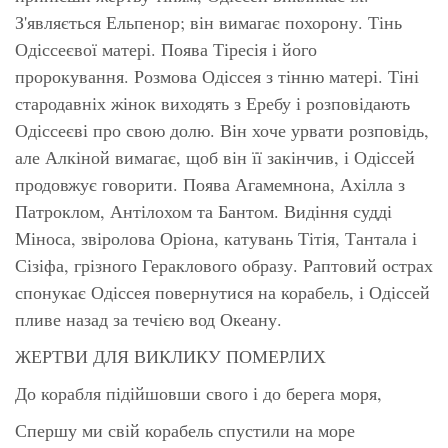
З'являється Ельпенор; він вимагає похорону. Тінь
Одіссеєвої матері. Поява Тіресія і його
пророкування. Розмова Одіссея з тінню матері. Тіні
стародавніх жінок виходять з Еребу і розповідають
Одіссеєві про свою долю. Він хоче урвати розповідь,
але Алкіной вимагає, щоб він її закінчив, і Одіссей
продовжує говорити. Поява Агамемнона, Ахілла з
Патроклом, Антілохом та Бантом. Видіння судді
Міноса, звіролова Оріона, катувань Тітія, Тантала і
Сізіфа, грізного Гераклового образу. Раптовий острах
спонукає Одіссея повернутися на корабель, і Одіссей
пливе назад за течією вод Океану.
ЖЕРТВИ ДЛЯ ВИКЛИКУ ПОМЕРЛИХ
До корабля підійшовши свого і до берега моря,
Спершу ми свій корабель спустили на море