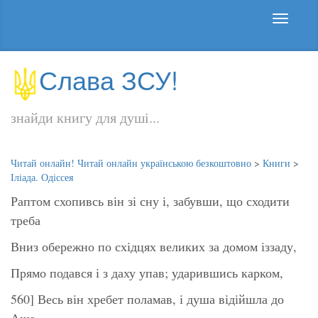
Слава ЗСУ!
знайди книгу для душі...
Читай онлайн! Читай онлайн українською безкоштовно
>
Книги
>
Іліада. Одіссея
Раптом схопивсь він зі сну і, забувши, що сходити
треба
Вниз обережно по східцях великих за домом іззаду,
Прямо подався і з даху упав; ударившись карком,
560] Весь він хребет поламав, і душа відійшла до
Аща.