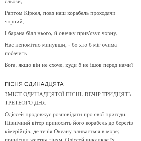
сльози,
Раптом Кіркея, повз наш корабель проходячи
чорний,
І барана біля нього, й овечку прив'язує чорну,
Нас непомітно минувши, - бо хто б міг очима
побачить
Бога, якщо він не схоче, куди б не ішов перед нами?
ПІСНЯ ОДИНАДЦЯТА
ЗМІСТ ОДИНАДЦЯТОЇ ПІСНІ. ВЕЧІР ТРИДЦЯТЬ
ТРЕТЬОГО ДНЯ
Одіссей продовжує розповідати про свої пригоди.
Північний вітер приносить його корабель до берегів
кімерійців, де течія Океану вливається в море;
принісши жертву тіням, Одіссей викликає їх.