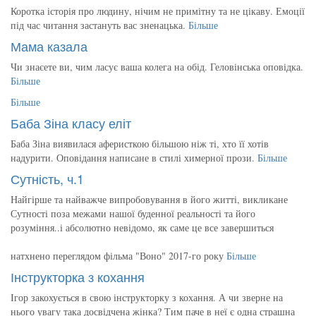
Коротка історія про людину, нічим не примітну та не цікаву. Емоції
під час читання застануть вас зненацька.
Більше
Мама казала
Чи знаєете ви, чим ласує ваша колега на обід. Геловінська оповідка.
Більше
Більше
Баба Зіна класу еліт
Баба Зіна виявилася аферисткою більшою ніж ті, хто її хотів
надурити. Оповідання написане в стилі химерної прози.
Більше
Сутність, ч.1
Найгірше та найважче випробовування в його житті, викликане
Сутності поза межами нашої буденної реальності та його
розуміння..і абсолютно невідомо, як саме це все завершиться
натхнено переглядом фільма "Воно" 2017-го року
Більше
Інструкторка з кохання
Ігор закохується в свою інструкторку з кохання. А чи зверне на
нього увагу така досвідчена жінка? Тим паче в неї є одна страшна