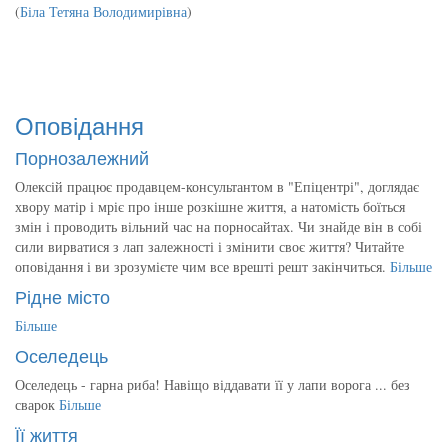
(
Біла Тетяна Володимирівна
)
Оповідання
Порнозалежний
Олексій працює продавцем-консультантом в "Епіцентрі", доглядає
хвору матір і мріє про інше розкішне життя, а натомість боїться
змін і проводить вільний час на порносайтах. Чи знайде він в собі
сили вирватися з лап залежності і змінити своє життя? Читайте
оповідання і ви зрозумієте чим все врешті решт закінчиться.
Більше
Рідне місто
Більше
Оселедець
Оселедець - гарна риба! Навіщо віддавати її у лапи ворога ... без
сварок
Більше
Її життя