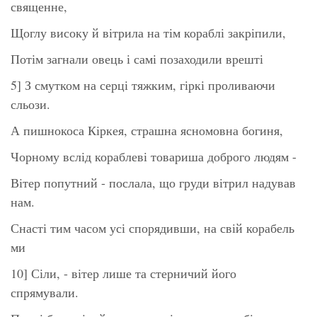
священне,
Щоглу високу й вітрила на тім кораблі закріпили,
Потім загнали овець і самі позаходили врешті
5] З смутком на серці тяжким, гіркі проливаючи
сльози.
А пишнокоса Кіркея, страшна ясномовна богиня,
Чорному вслід кораблеві товариша доброго людям -
Вітер попутний - послала, що груди вітрил надував
нам.
Снасті тим часом усі спорядивши, на свій корабель
ми
10] Сіли, - вітер лише та стерничий його
спрямували.