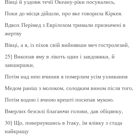
Вівці й уздовж течії Океану-ріки посувались,
Поки до місця дійшли, про яке говорила Кіркея.
Вдвох Перімед з Еврілохом тримали призначені в
жертву
Вівці, а я, із піхов свій вийнявши меч гостролезий,
25] Викопав яму в лікоть один і завдовжки, й
завширшки,
Потім над нею вчинив я померлим усім узливання
Медом раніш з молоком, солодким вином після того,
Потім водою і ячною врешті посипав мукою.
Вмерлих безсилі благаючи голови, дав обіцянку,
30] Що, повернувшись в Ітаку, їм ялівку з стада
найкращу