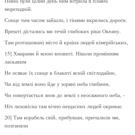
Повні були цілий день ним вітрила в плавбі
мореходній.
Сонце тим часом зайшло, і тінями вкрились дороги.
Врешті дістались ми течій глибоких ріки Океану.
Там розташовані місто й країна людей кімерійських,
15] Хмарами й млою вповиті. Ніколи промінням
ласкавим
Не осяває їх сонце в блакиті ясній світлодайне,
Чи від землі воно йде у зоряні неба глибини,
Чи повертається знов до землі з неосяжного неба, -
Ніч лиховісна там вічно нещасних людей окриває.
20] Там корабель свій, прибувши, причалили ми,
позганяли