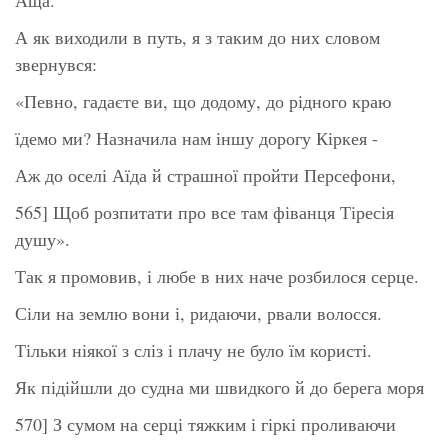
А як виходили в путь, я з таким до них словом
звернувся:
«Певно, гадаєте ви, що додому, до рідного краю
їдемо ми? Назначила нам іншу дорогу Кіркея -
Аж до оселі Аїда й страшної пройти Персефони,
565] Щоб розпитати про все там фіванця Тіресія
душу».
Так я промовив, і любе в них наче розбилося серце.
Сіли на землю вони і, ридаючи, рвали волосся.
Тільки ніякої з сліз і плачу не було їм користі.
Як підійшли до судна ми швидкого й до берега моря
570] З сумом на серці тяжким і гіркі проливаючи