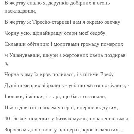
В жертву спалю я, дарунків добірних в огонь
наскладавши,
В жертву ж Тіресію-старцеві дам я окремо овечку
Чорну усю, щонайкращу отари моєї оздобу.
Склавши обітницю і молитвами громаду померлих
м Ушанувавши, шкури з жертовних овець поздирав
я,
Чорна в яму їх кров полилася, і з пітьми Еребу
Душі померлих зібрались - усі, що життя позбулися, -
І юнаки, і жінки, і старі, що багато зазнали,
Ніжні дівчата із болем у серці, вперше відчутим,
40] Безліч полеглих у битвах мужів, поранених тяжко
Зброєю мідною, воїв у панцерах, кров'ю залитих, -