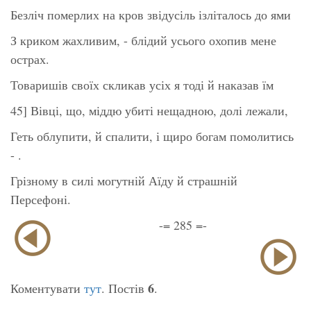
Безліч померлих на кров звідусіль ізліталось до ями
З криком жахливим, - блідий усього охопив мене
острах.
Товаришів своїх скликав усіх я тоді й наказав їм
45] Вівці, що, міддю убиті нещадною, долі лежали,
Геть облупити, й спалити, і щиро богам помолитись
- .
Грізному в силі могутній Аїду й страшній
Персефоні.
-= 285 =-
6
Коментувати
тут
. Постів
.