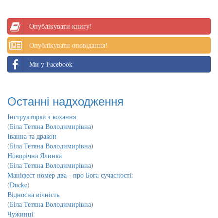
Опублікувати книгу!
Опублікувати оповідання!
Ми у Facebook
Останні надходження
Інструкторка з кохання
(
Біла Тетяна Володимирівна
)
Іванна та дракон
(
Біла Тетяна Володимирівна
)
Новорічна Ялинка
(
Біла Тетяна Володимирівна
)
Маніфест номер два - про Бога сучасності:
(
Ducke
)
Відносна вічність
(
Біла Тетяна Володимирівна
)
Чужинці