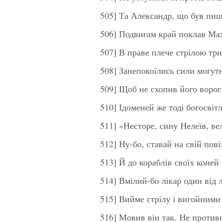
505] Та Александр, що був пи
506] Подвигам край поклав Ма
507] В праве плече стрілою т
508] Занепокоїлись сили могутн
509] Щоб не схопив його ворог,
510] Ідоменей же тоді богосві
511] «Несторе, сину Нелеїв, ве
512] Ну-бо, ставай на свій пов
513] Й до кораблів своїх коне
514] Вмілий-бо лікар один від 
515] Вийме стрілу і вигойними
516] Мовив він так. Не против