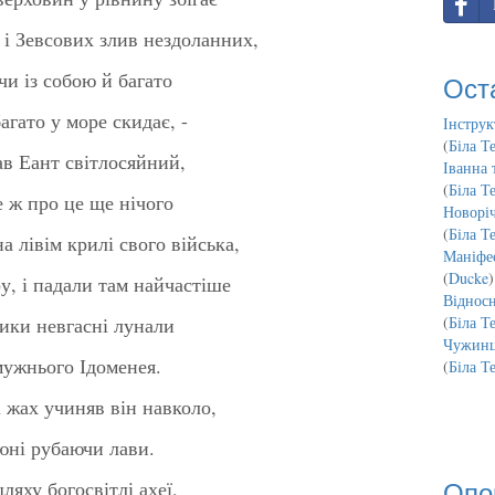
 і Зевсових злив нездоланних,
чи із собою й багато
Ост
агато у море скидає, -
Інструк
(
Біла Т
ав Еант світлосяйний,
Іванна 
(
Біла Т
е ж про це ще нічого
Новорі
(
Біла Т
на лівім крилі свого війська,
Маніфес
(
Ducke
)
, і падали там найчастіше
Відносн
рики невгасні лунали
(
Біла Т
Чужинц
мужнього Ідоменея.
(
Біла Т
і жах учиняв він навколо,
 юні рубаючи лави.
Опо
ляху богосвітлі ахеї,