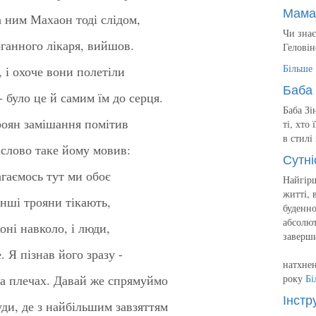
Мама
за ним Махаон тоді слідом,
Чи знає
ганного лікаря, вийшов.
Геловін
Більше
 і охоче вони полетіли
Баба 
- було це й самим їм до серця.
Баба Зі
троян замішання помітив
ті, хто
в стилі
 слово таке йому мовив:
Сутні
агаємось тут ми обоє
Найгірш
житті, 
інші трояни тікають,
буденно
абсолют
оні навколо, і люди,
заверш
 Я пізнав його зразу -
натхнен
на плечах. Давай же спрямуймо
року
Бі
Інстр
уди, де з найбільшим завзяттям