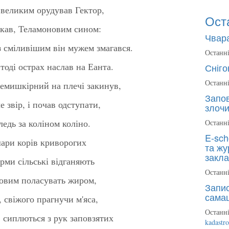
 великим орудував Гектор,
Ост
икав, Теламоновим сином:
Чвара
 з сміливішим він мужем змагався.
Останні
тоді острах наслав на Еанта.
Сніго
Останні
семишкірний на плечі закинув,
Запов
е звір, і почав одступати,
злочи
ледь за коліном коліно.
Останні
E-sch
шари корів криворогих
та жу
закла
рми сільські відганяють
Останні
ловим поласувать жиром,
Запис
сама
, свіжого прагнучи м'яса,
Останні
: сиплються з рук заповзятих
kadastr