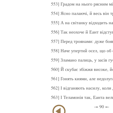
553] Градом на нього рясним м
554] Ясно палаючі, й весь він 
555] А на світанку відходить н
556] Так неохоче й Еант відст
557] Перед троянами: дуже бояв
558] Наче упертий осел, що об 
559] Зламано палиць, у засів гу
560] Й скубає збіжжя високе, й
561] Гонять киями, але недолуга
562] І відганяють насилу, коли 
563] І Теламонія так, Еанта вел
-= 90 =-