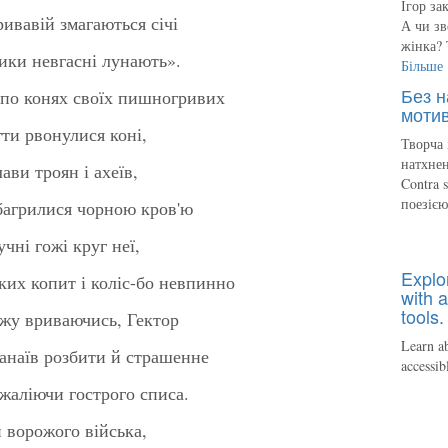
Ігор за
ривавій змагаються січі
А чи зв
жінка? 
рики невгасні лунають».
Більше
Без н
 по конях своїх пишногривих
мотив
гти рвонулися коні,
Творча 
натхнен
ави троян і ахеїв,
Contra 
поезіє
багрилися чорною кров'ю
учні гожі круг неї,
Explo
ьких копит і коліс-бо невпинно
with a
tools.
ожу вриваючись, Гектор
Learn ab
данаїв розбити й страшенне
accessib
 жаліючи гострого списа.
 ворожого війська,