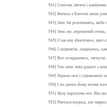
541] Списом, мечем і камінням
542] Битись з Еантом лише ун
543] Зевс би розгнівавсь, якби
544] Зевс же, верховний отець, 
545] Став він збентежно, щит-
546] І затремтів, озирнувсь, нач
547] Все оглядаючись, тягнучи 
548] Так наче лева рудого з ко
549] Зграєю пси і стривожені ю
550] І не дають йому всмак во
551] Цілу вартуючи ніч. Він же
552] Рветься вперед, але марно