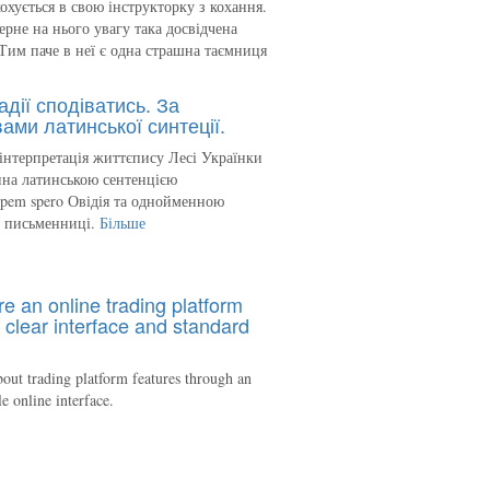
кохується в свою інструкторку з кохання.
ерне на нього увагу така досвідчена
Тим паче в неї є одна страшна таємниця
адії сподіватись. За
ами латинської синтеції.
інтерпретація життєпису Лесі Українки
на латинською сентенцією
spem spero Овідія та однойменною
ю письменниці.
Більше
re an online trading platform
 clear interface and standard
out trading platform features through an
le online interface.