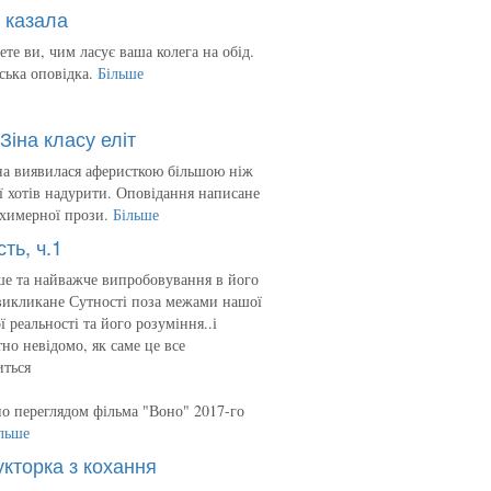
 казала
ете ви, чим ласує ваша колега на обід.
ська оповідка.
Більше
Зіна класу еліт
на виявилася аферисткою більшою ніж
 її хотів надурити. Оповідання написане
 химерної прози.
Більше
сть, ч.1
е та найважче випробовування в його
викликане Сутності поза межами нашої
ї реальності та його розуміння..і
но невідомо, як саме це все
иться
о переглядом фільма "Воно" 2017-го
льше
укторка з кохання