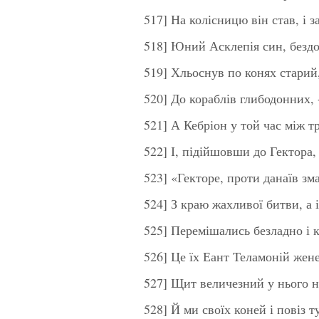
517] На колісницю він став, і 
518] Юний Асклепія син, бездо
519] Хльоснув по конях старий,
520] До кораблів глибодонних, 
521] А Кебріон у той час між 
522] І, підійшовши до Гектора,
523] «Гекторе, проти данаїв зм
524] З краю жахливої битви, а 
525] Перемішались безладно і к
526] Це їх Еант Теламоній жене.
527] Щит величезний у нього 
528] Й ми своїх коней і повіз т