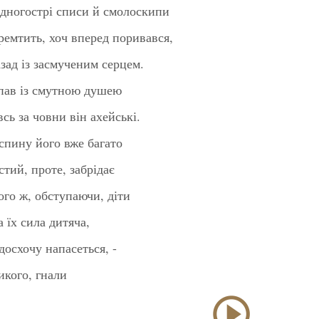
ідногострі списи й смолоскипи
тремтить, хоч вперед поривався,
азад із засмученим серцем.
упав із смутною душею
сь за човни він ахейські.
спину його вже багато
стий, проте, забрідає
ого ж, обступаючи, діти
 їх сила дитяча,
досхочу напасеться, -
икого, гнали