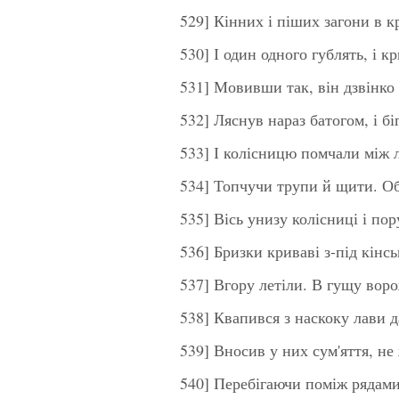
529] Кінних і піших загони в к
530] І один одного гублять, і к
531] Мовивши так, він дзвінко
532] Ляснув нараз батогом, і бі
533] І колісницю помчали між л
534] Топчучи трупи й щити. О
535] Вісь унизу колісниці і пор
536] Бризки криваві з-під кінс
537] Вгору летіли. В гущу вор
538] Квапився з наскоку лави 
539] Вносив у них сум'яття, не
540] Перебігаючи поміж рядами