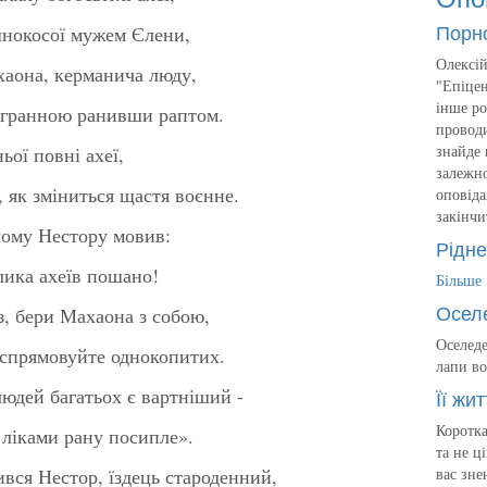
Порн
шнокосої мужем Єлени,
Олексій
хаона, керманича люду,
"Епіцен
інше ро
ригранною ранивши раптом.
проводи
знайде 
ьої повні ахеї,
залежно
 як зміниться щастя воєнне.
оповіда
закінчи
тлому Нестору мовив:
Рідне
лика ахеїв пошано!
Більше
Осел
із, бери Махаона з собою,
Оселеде
й спрямовуйте однокопитих.
лапи во
людей багатьох є вартніший -
Її жит
Коротка
 ліками рану посипле».
та не ц
ився Нестор, їздець староденний,
вас зне