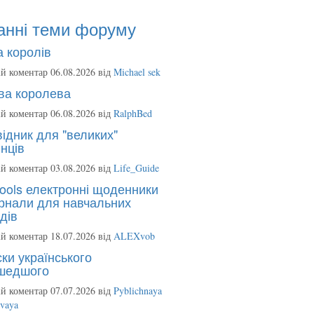
анні теми форуму
 королів
й коментар 06.08.2026 від
Michael sek
ва королева
й коментар 06.08.2026 від
RalphBed
ідник для "великих"
нців
й коментар 03.08.2026 від
Life_Guide
ools електронні щоденники
рнали для навчальних
дів
й коментар 18.07.2026 від
ALEXvob
ки українського
шедшого
й коментар 07.07.2026 від
Pyblichnaya
ovaya