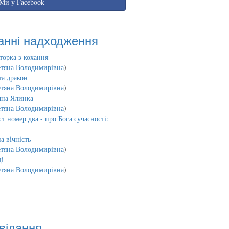
Ми у Facebook
анні надходження
торка з кохання
етяна Володимирівна
)
та дракон
етяна Володимирівна
)
чна Ялинка
етяна Володимирівна
)
т номер два - про Бога сучасності:
а вічність
етяна Володимирівна
)
і
етяна Володимирівна
)
відання