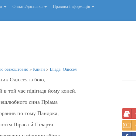
ем
Оплата/доставка
Правова інформація
ою безкоштовно
>
Книги
>
Іліада. Одіссея
ник Одіссея із бою,
й в той час підігндв йому коней.
 нешлюбного сина Пріама
оранив по тому Пандока,
потім Піраса й Піларта.
верховин у рівнину збігає