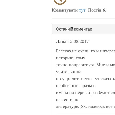
6
Коментувати
тут
. Постів
.
Останній коментар
Лана
15.08.2017
Рассказ не очень то и интер
историю, тому
точно понравиться. Мне и мо
учительница
по укр. лит. и что тут сказат
необычные фразы и
имена на первый раз будет с
на тесте по
литературе. Ух, надеюсь всё 