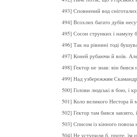
493] Сповнений вод сніготалих
494] Всохлих багато дубів несу
495] Сосон струнких і намулу б
496] Так на рівнині тоді бушув
497] Коней рубаючи й воїв. Ал
498] Гектор не знав: він бився 
499] Над узбережжям Скамандру
500] Голови людські в бою, і к
501] Коло великого Нестора й 
502] Гектор там бився завзято, 
503] Списом із кінного повоза
504] Не уступили б, проте, їм ш