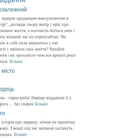
озалежний
 працює продавцем-консультантом в
трі", доглядає хвору матір і мріє про
зкішне життя, а натомість боїться змін і
ть вільний час на порносайтах. Чи
він в собі сили вирватися з лап
сті і змінити своє життя? Читайте
ння і ви зрозумієте чим все врешті решт
ться.
Більше
 місто
едець
ць - гарна риба! Навіщо віддавати її у
рога ... без сварок
Більше
тя
 історія про людину, нічим не примітну
ікаву. Емоції під час читання застануть
нацька.
Більше