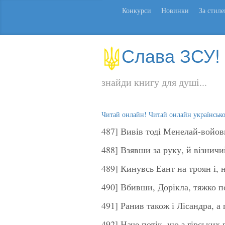
Конкурси
Новинки
За стил
Слава ЗСУ!
знайди книгу для душі...
Читай онлайн! Читай онлайн українськ
487] Вивів тоді Менелай-войов
488] Взявши за руку, й візничи
489] Кинувсь Еант на троян і,
490] Вбивши, Дорікла, тяжко п
491] Ранив також і Лісандра, а 
492] Наче потік, що з гірських 